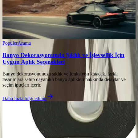
Popüler
Arama
Banyo Dekorasyonunda Şıklık ve İşlevsellik İçin
Uygun Aplik Seçenekleri
Banyo dekorasyonunuza şıklık ve fonksiyon katacak, farklı
tasarımlara sahip dayanıklı banyo aplikleri hakkında detaylar ve
seçim ipuçları içerir.
Daha fazla bilgi edinin