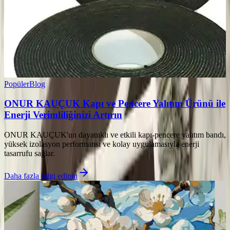
Popüler
Blog
ONUR KAUÇUK Kapı ve Pencere Yalıtım Ürünü ile
Enerji Verimliliğinizi Artırın
ONUR KAUÇUK'un dayanıklı ve etkili kapı-pencere yalıtım bandı,
yüksek izolasyon performansı ve kolay uygulamasıyla enerji
tasarrufu sağlar.
Daha fazla bilgi edinin