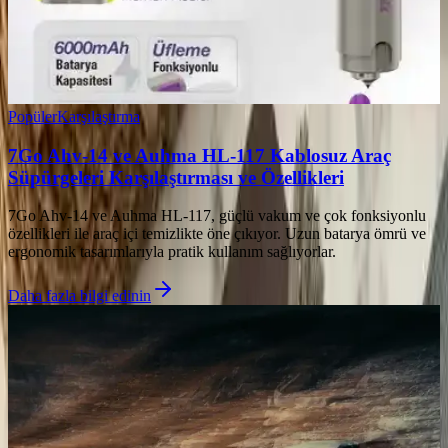
Popüler
Karşılaştırma
7Go Ahv-14 ve Auhma HL-117 Kablosuz Araç
Süpürgeleri Karşılaştırması ve Özellikleri
7Go Ahv-14 ve Auhma HL-117, güçlü vakum ve çok fonksiyonlu
özellikleri ile araç içi temizlikte öne çıkıyor. Uzun batarya ömrü ve
ergonomik tasarımlarıyla pratik kullanım sağlıyorlar.
Daha fazla bilgi edinin