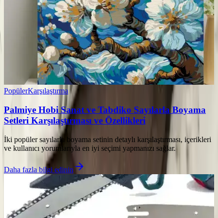
Popüler
Karşılaştırma
Palmiye Hobi Sanat ve Tabdiko Sayılarla Boyama
Setleri Karşılaştırması ve Özellikleri
İki popüler sayılarla boyama setinin detaylı karşılaştırması, içerikleri
ve kullanıcı yorumlarıyla en iyi seçimi yapmanızı sağlar.
Daha fazla bilgi edinin