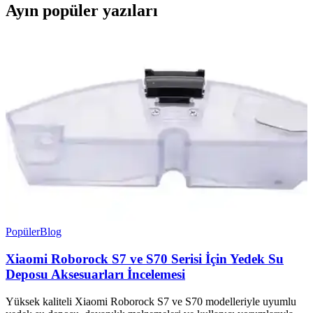
Ayın popüler yazıları
Popüler
Blog
Xiaomi Roborock S7 ve S70 Serisi İçin Yedek Su
Deposu Aksesuarları İncelemesi
Yüksek kaliteli Xiaomi Roborock S7 ve S70 modelleriyle uyumlu