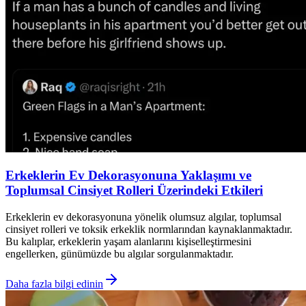
Erkeklerin Ev Dekorasyonuna Yaklaşımı ve
Toplumsal Cinsiyet Rolleri Üzerindeki Etkileri
Erkeklerin ev dekorasyonuna yönelik olumsuz algılar, toplumsal
cinsiyet rolleri ve toksik erkeklik normlarından kaynaklanmaktadır.
Bu kalıplar, erkeklerin yaşam alanlarını kişiselleştirmesini
engellerken, günümüzde bu algılar sorgulanmaktadır.
Daha fazla bilgi edinin