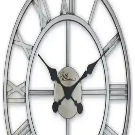
bulunmuyor. Mermer ve gümüş tonları dekorasyonda şıklık sağlar.
KristalGalerisi 6 Kişilik Gümüş Renkli Çay Kaşığı
Seti Şıklık ve Fonksiyonelliğin Birleşimi
KristalGalerisi'nin 6 kişilik gümüş renkli çay kaşığı seti, dayanıklı
çelik malzemesi ve şık tasarımıyla günlük ve özel kullanımlarınıza
estetik katar, uzun ömürlü ve kullanışlıdır.
Ege Modüler Beyaz Gümüş Metal Ayaklı Zigon
Sehpa Seti Modern ve Şık Tasarım
Ege Modüler Zigon Sehpa, modern tasarımı ve dayanıklı
malzemeleriyle yaşam alanlarınızı şık ve fonksiyonel hale getirir.
Üçlü set, farklı boyutlarıyla çeşitli ihtiyaçlara uygun, estetik
detaylarıyla dikkat çeker.
Modern ve Şık Gümüş Güneş Duvar Saati - Estetik
ve Fonksiyonellik Bir Arada
Eya ve Eyka Store'un modern tasarımıyla öne çıkan gümüş güneş
duvar saati, estetik görünüm ve sessiz mekanizmasıyla yaşam
alanlarınızı şıklıkla buluşturuyor.