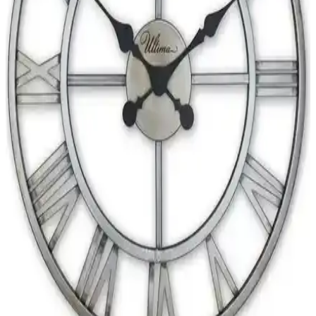
Sehpa Seti Modern ve Şık Tasarım
Ege Modüler Zigon Sehpa, modern tasarımı ve dayanıklı
malzemeleriyle yaşam alanlarınızı şık ve fonksiyonel hale getirir.
Üçlü set, farklı boyutlarıyla çeşitli ihtiyaçlara uygun, estetik
detaylarıyla dikkat çeker.
Modern ve Şık Gümüş Güneş Duvar Saati - Estetik
ve Fonksiyonellik Bir Arada
Eya ve Eyka Store'un modern tasarımıyla öne çıkan gümüş güneş
duvar saati, estetik görünüm ve sessiz mekanizmasıyla yaşam
alanlarınızı şıklıkla buluşturuyor.
Zevahir Mobilya Modern Gümüş Çerçeveli Besmele
Yazılı MDF Duvar Saati 75-90 karakter
Zevahir Mobilya'nın modern tasarımlı, gümüş çerçeveli ve Besmele
yazılı MDF duvar saati, çeşitli boyut seçenekleriyle iç mekanlara
şıklık katıyor. Dayanıklı malzeme ve sessiz çalışma özelliğiyle uzun
ömürlü kullanım sağlar.
Nisanest Modern Gümüş Güneş Duvar Saati: Şık ve