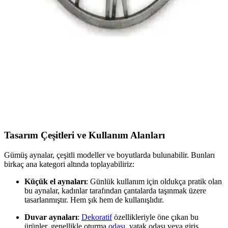
Fonksiyonel Modern Dekorasyon Parçası
Nisanest modern gümüş güneş duvar saati, şık tasarımı ve sessiz
mekanizmasıyla ev ve ofis dekorunuza modern bir dokunuş katıyor,
kolay kurulumu ve dayanıklı yapısıyla öne çıkıyor.
Ultima Regal Roma Rakam Ferforje Iskelet Duvar
Saati Gümüş Modern Tasarım ve Dayanıklılık
Gümüş renkli, Roma rakamlı ve ferforje iskelet yapısıyla dayanıklı,
şık duvar saati. Modern tasarımıyla iç mekanlara estetik katarken,
kolay montaj ve bakım imkanı sunar.
Tasarım Çeşitleri ve Kullanım Alanları
Gümüş aynalar, çeşitli modeller ve boyutlarda bulunabilir. Bunları
birkaç ana kategori altında toplayabiliriz:
Küçük el aynaları
: Günlük kullanım için oldukça pratik olan
bu aynalar, kadınlar tarafından çantalarda taşınmak üzere
tasarlanmıştır. Hem şık hem de kullanışlıdır.
Duvar aynaları
:
Dekoratif
özellikleriyle öne çıkan bu
ürünler, genellikle oturma
odası
, yatak odası veya giriş