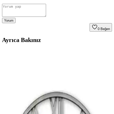
Yorum
0
Beğen
Ayrıca Bakınız
Yaren Style Gümüş Renkli Metal Kaplama
Lokumluk Modern ve Dayanıklı Sunum Aracı
Yaren Style'ın metal kaplama lokumluğu, şık tasarımı ve
dayanıklılığıyla kahve yanına veya çeşitli sunumlara uygun, hijyenik
ve kullanışlı bir ürün.
Cadence Mermer Efekti Gümüş: Dekorasyonda Yeni
Trend ve Bilgi Eksikliği
Cadence mermer efekti gümüş ifadesi dekorasyonda yeni bir trend
olarak öne çıkıyor ancak mevcut arama sonuçlarında somut bilgi