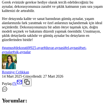
Gerek evinizde gerekse hediye olarak tercih edebileceğiniz bu
aynalar, dekorasyonunuza zarafet ve şıklık katmanın yanı sıra yaşam
kalitenizi de artırabilir.
Her detayında kalite ve sanat barındıran gümüş aynalar, yaşam
alanlarınızda fark yaratmak ve özel anlarınızı taçlandırmak için ideal
seçimlerdir. Dekorasyonunuzu bir adım öteye taşımak için, doğru
modeli seçmek ve bakımını düzenli yapmak önemlidir. Unutmayın,
şıklık detaylarda saklıdır ve gümüş aynalar bu detayların en
güzellerinden biridir!
#
gumus
#
dekoratif
#
925-ayar
#
duvar-aynasi
#
el-aynasi
#
set-
aynalar
#
sik-aynalar
Resmiye Çelikkan
14 Mart 2025
·
Güncellendi:
27 Mart 2026
Paylaş:
f
𝕏
Yorumlar: