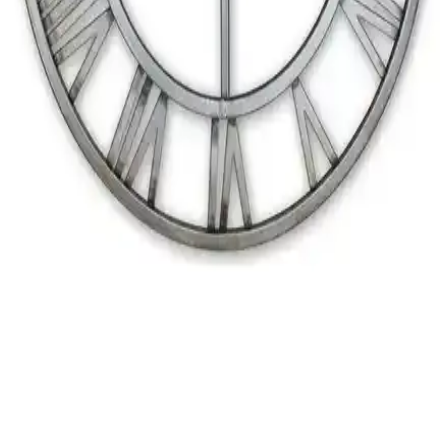
Zevahir Mobilya Modern Gümüş Çerçeveli Besmele
Yazılı MDF Duvar Saati 75-90 karakter
Zevahir Mobilya'nın modern tasarımlı, gümüş çerçeveli ve Besmele
yazılı MDF duvar saati, çeşitli boyut seçenekleriyle iç mekanlara
şıklık katıyor. Dayanıklı malzeme ve sessiz çalışma özelliğiyle uzun
ömürlü kullanım sağlar.
Nisanest Modern Gümüş Güneş Duvar Saati: Şık ve
Fonksiyonel Modern Dekorasyon Parçası
Nisanest modern gümüş güneş duvar saati, şık tasarımı ve sessiz
mekanizmasıyla ev ve ofis dekorunuza modern bir dokunuş katıyor,
kolay kurulumu ve dayanıklı yapısıyla öne çıkıyor.
Ultima Regal Roma Rakam Ferforje Iskelet Duvar
Saati Gümüş Modern Tasarım ve Dayanıklılık
Gümüş renkli, Roma rakamlı ve ferforje iskelet yapısıyla dayanıklı,
şık duvar saati. Modern tasarımıyla iç mekanlara estetik katarken,
kolay montaj ve bakım imkanı sunar.