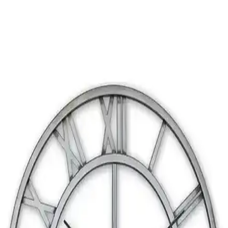
Yaren Style Gümüş Renkli Metal Kaplama
Lokumluk Modern ve Dayanıklı Sunum Aracı
Yaren Style'ın metal kaplama lokumluğu, şık tasarımı ve
dayanıklılığıyla kahve yanına veya çeşitli sunumlara uygun, hijyenik
ve kullanışlı bir ürün.
Cadence Mermer Efekti Gümüş: Dekorasyonda Yeni
Trend ve Bilgi Eksikliği
Cadence mermer efekti gümüş ifadesi dekorasyonda yeni bir trend
olarak öne çıkıyor ancak mevcut arama sonuçlarında somut bilgi
bulunmuyor. Mermer ve gümüş tonları dekorasyonda şıklık sağlar.
KristalGalerisi 6 Kişilik Gümüş Renkli Çay Kaşığı
Seti Şıklık ve Fonksiyonelliğin Birleşimi
KristalGalerisi'nin 6 kişilik gümüş renkli çay kaşığı seti, dayanıklı
çelik malzemesi ve şık tasarımıyla günlük ve özel kullanımlarınıza
estetik katar, uzun ömürlü ve kullanışlıdır.
Ege Modüler Beyaz Gümüş Metal Ayaklı Zigon