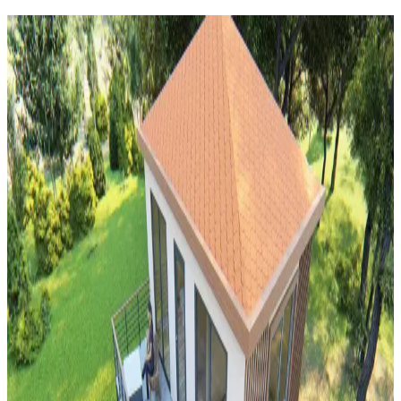
Şömine Rafı Dekorasyonunda Bitki ve Mum
Kullanımı: Estetik ve Fonksiyonel Yaklaşımlar
Şömine rafı dekorasyonunda bitkiler doğal canlılık katarken, mumlar
sıcaklık ve ışık efekti sağlar. Doğru bitki seçimi ve güvenli mum
kullanımı estetik ve fonksiyonel bir ortam yaratır.
Mutfak Dekorasyonunda Aydınlatma, Renk ve
Düzenle Pratik İyileştirme Yöntemleri
Mutfak dekorasyonunda aydınlatma, renk uyumu ve düzenleme
teknikleriyle koyu renkli dolaplar ve siyah buzdolabı gibi unsurlar
uyumlu hale getirilir. Bitkiler ve aksesuarlar atmosferi canlandırır.
Balkon ve Teras Alanlarında İşlevsel ve Yaratıcı
Kullanım Önerileri
Balkon ve teraslarda barbeküden bitkilendirmeye, depolamadan
eğlence alanlarına kadar işlevsel ve estetik düzenlemelerle alanınızı
çok yönlü kullanabilirsiniz.