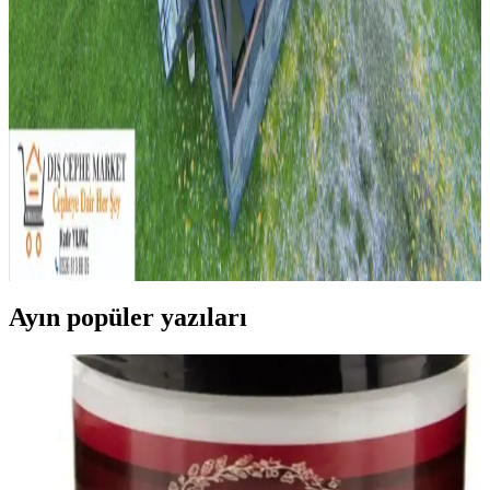
Güvenlik Endişeleri ve Farkları
Neon ışıkların yüksek voltaj ve toksik riskleri nedeniyle
yasaklanması, LED ışıkların ise düşük voltaj ve dayanıklılığı
sayesinde tercih edilmesi kiracılar ve ev sahipleri arasında sıkça
görülen bir durumdur.
Merdiven Üstündeki Geniş Düz Yüzeyin
Fonksiyonel Kullanımı ve Tasarım Önerileri
Merdiven üstündeki geniş yüzeyler, güvenlik önlemleri ve doğru
tasarım ile bitkilerden depolamaya, sanat eserlerinden evcil hayvan
alanlarına kadar çeşitli şekillerde değerlendirilebilir.
Ayın popüler yazıları