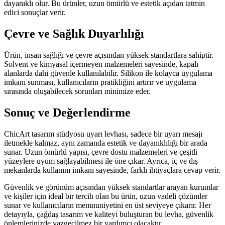
dayanıklı olur. Bu ürünler, uzun ömürlü ve estetik açıdan tatmin
edici sonuçlar verir.
Çevre ve Sağlık Duyarlılığı
Ürün, insan sağlığı ve çevre açısından yüksek standartlara sahiptir.
Solvent ve kimyasal içermeyen malzemeleri sayesinde, kapalı
alanlarda dahi güvenle kullanılabilir. Silikon ile kolayca uygulama
imkanı sunması, kullanıcıların pratikliğini artırır ve uygulama
sırasında oluşabilecek sorunları minimize eder.
Sonuç ve Değerlendirme
ChicArt tasarım stüdyosu uyarı levhası, sadece bir uyarı mesajı
iletmekle kalmaz, aynı zamanda estetik ve dayanıklılığı bir arada
sunar. Uzun ömürlü yapısı, çevre dostu malzemeleri ve çeşitli
yüzeylere uyum sağlayabilmesi ile öne çıkar. Ayrıca, iç ve dış
mekanlarda kullanım imkanı sayesinde, farklı ihtiyaçlara cevap verir.
Güvenlik ve görünüm açısından yüksek standartlar arayan kurumlar
ve kişiler için ideal bir tercih olan bu ürün, uzun vadeli çözümler
sunar ve kullanıcıların memnuniyetini en üst seviyeye çıkarır. Her
detayıyla, çağdaş tasarım ve kaliteyi buluşturan bu levha, güvenlik
önlemlerinizde vazgeçilmez bir yardımcı olacaktır.