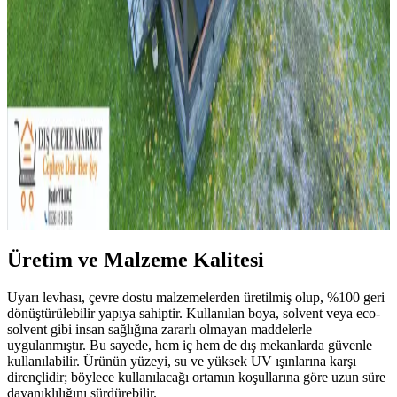
Güvenlik Endişeleri ve Farkları
Neon ışıkların yüksek voltaj ve toksik riskleri nedeniyle
yasaklanması, LED ışıkların ise düşük voltaj ve dayanıklılığı
sayesinde tercih edilmesi kiracılar ve ev sahipleri arasında sıkça
görülen bir durumdur.
Merdiven Üstündeki Geniş Düz Yüzeyin
Fonksiyonel Kullanımı ve Tasarım Önerileri
Merdiven üstündeki geniş yüzeyler, güvenlik önlemleri ve doğru
tasarım ile bitkilerden depolamaya, sanat eserlerinden evcil hayvan
alanlarına kadar çeşitli şekillerde değerlendirilebilir.
Üretim ve Malzeme Kalitesi
Uyarı levhası, çevre dostu malzemelerden üretilmiş olup, %100 geri
dönüştürülebilir yapıya sahiptir. Kullanılan boya, solvent veya eco-
solvent gibi insan sağlığına zararlı olmayan maddelerle
uygulanmıştır. Bu sayede, hem iç hem de dış mekanlarda güvenle
kullanılabilir. Ürünün yüzeyi, su ve yüksek UV ışınlarına karşı
dirençlidir; böylece kullanılacağı ortamın koşullarına göre uzun süre
dayanıklılığını sürdürebilir.