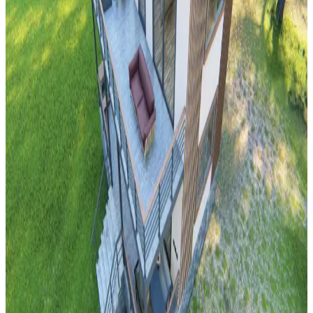
Merdiven Boşluğunda Ayna Konumlandırma:
Estetik ve Fonksiyonel Dengeyi Sağlama Yöntemleri
Merdiven boşluğunda ayna konumlandırması mimari yapı, ışık,
güvenlik ve estetik unsurların dengelenmesini gerektirir. Ortaya
çıkan görüşler, aynanın ortada ve uygun boyutta olmasının önemini
vurgular.
Küçük Halıların Kaymasını Önleme Yöntemleri ve
Uygun Çözümler
Küçük halıların kaymasını önlemek için kaymaz altlıklar, çift taraflı
bantlar ve silikon bazlı malzemeler gibi çözümler inceleniyor.
Zemine zarar vermeden doğru ürün seçimi ve uygulama önemlidir.
Banyo Dekorasyonunda Yeşil Tonları ve Güvenlik
Önlemleriyle Estetik ve Fonksiyonellik
Banyo dekorasyonunda yeşil tonlar, altın detaylar ve çiçek
desenleriyle estetik bir atmosfer oluştururken, perde seçimi ve
düzenlemesi yangın riskini azaltmak için önemlidir.
Neon ve LED Işıklar: Kiracıların ve Ev Sahiplerinin