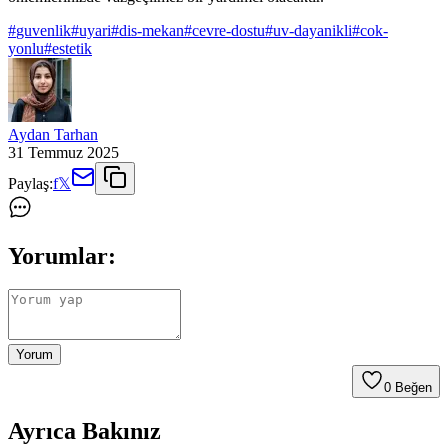
#
guvenlik
#
uyari
#
dis-mekan
#
cevre-dostu
#
uv-dayanikli
#
cok-
yonlu
#
estetik
Aydan Tarhan
31 Temmuz 2025
Paylaş:
f
𝕏
Yorumlar:
Yorum
0
Beğen
Ayrıca Bakınız