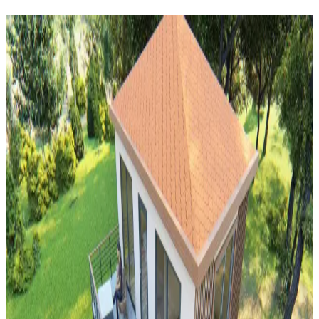
Şömine Rafı Dekorasyonunda Bitki ve Mum
Kullanımı: Estetik ve Fonksiyonel Yaklaşımlar
Şömine rafı dekorasyonunda bitkiler doğal canlılık katarken, mumlar
sıcaklık ve ışık efekti sağlar. Doğru bitki seçimi ve güvenli mum
kullanımı estetik ve fonksiyonel bir ortam yaratır.
Mutfak Dekorasyonunda Aydınlatma, Renk ve
Düzenle Pratik İyileştirme Yöntemleri
Mutfak dekorasyonunda aydınlatma, renk uyumu ve düzenleme
teknikleriyle koyu renkli dolaplar ve siyah buzdolabı gibi unsurlar
uyumlu hale getirilir. Bitkiler ve aksesuarlar atmosferi canlandırır.
Balkon ve Teras Alanlarında İşlevsel ve Yaratıcı
Kullanım Önerileri
Balkon ve teraslarda barbeküden bitkilendirmeye, depolamadan
eğlence alanlarına kadar işlevsel ve estetik düzenlemelerle alanınızı
çok yönlü kullanabilirsiniz.