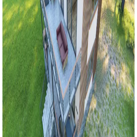
Merdiven Boşluğunda Ayna Konumlandırma:
Estetik ve Fonksiyonel Dengeyi Sağlama Yöntemleri
Merdiven boşluğunda ayna konumlandırması mimari yapı, ışık,
güvenlik ve estetik unsurların dengelenmesini gerektirir. Ortaya
çıkan görüşler, aynanın ortada ve uygun boyutta olmasının önemini
vurgular.
Küçük Halıların Kaymasını Önleme Yöntemleri ve
Uygun Çözümler
Küçük halıların kaymasını önlemek için kaymaz altlıklar, çift taraflı
bantlar ve silikon bazlı malzemeler gibi çözümler inceleniyor.
Zemine zarar vermeden doğru ürün seçimi ve uygulama önemlidir.
Banyo Dekorasyonunda Yeşil Tonları ve Güvenlik
Önlemleriyle Estetik ve Fonksiyonellik
Banyo dekorasyonunda yeşil tonlar, altın detaylar ve çiçek
desenleriyle estetik bir atmosfer oluştururken, perde seçimi ve
düzenlemesi yangın riskini azaltmak için önemlidir.
Neon ve LED Işıklar: Kiracıların ve Ev Sahiplerinin