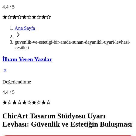
4.4
/
5
Ana Sayfa
guvenlik-ve-estetigi-bir-arada-sunan-dayanikli-uyari-levhasi-
cesitleri
İlham Veren Yazılar
Değerlendirme
4.4
/
5
ChicArt Tasarım Stüdyosu Uyarı
Levhası: Güvenlik ve Estetiğin Buluşması