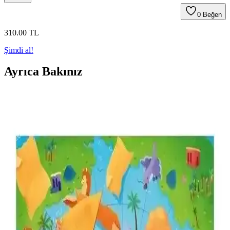
0
Beğen
310
.00
TL
Şimdi al!
Ayrıca Bakınız
2025'te Kur'an-ı Kerim'in Sırları: Surelerin İniş
Sırasına Göre Meal Rehberi
Kur'an-ı Kerim'in iniş sırasına göre mealini derinlemesine öğrenin.
Anlamınızı güçlendirin, hemen keşfedin!
Kur'an-ı Kerim Türkçe Meali: Derin Manevi
Yolculuğa Rehberlik Eden Kutsal Kitap
2017 baskısı, Elmalılı Hamdi Yazır çevirisiyle, kolay okunabilir
boyutta, sade tasarımıyla manevi yolculuğunuzda rehberlik eden bir
Kur'an-ı Kerim Türkçe Mealidir.