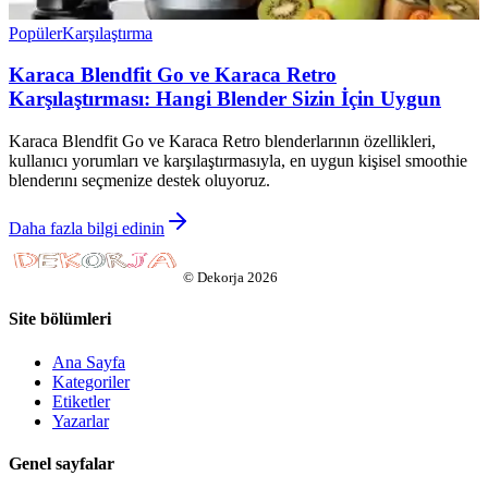
Popüler
Karşılaştırma
Karaca Blendfit Go ve Karaca Retro
Karşılaştırması: Hangi Blender Sizin İçin Uygun
Karaca Blendfit Go ve Karaca Retro blenderlarının özellikleri,
kullanıcı yorumları ve karşılaştırmasıyla, en uygun kişisel smoothie
blenderını seçmenize destek oluyoruz.
Daha fazla bilgi edinin
©
Dekorja
2026
Site bölümleri
Ana Sayfa
Kategoriler
Etiketler
Yazarlar
Genel sayfalar