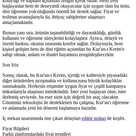
kolaylığı ve kapsam açısından zengin içerik sunar. Hem yeni
başlayanlar hem de deneyimli okuyucular için uygun olan bu ürün,
dini öğrenme yolculuğunda önemli bir destek sağlar. Fiyat ve
teslimat avantajlarıyla da, ihtiyaç sahiplerine ulaşmayı
amaçlamaktadır.
Bunun yanı sıra, ürünün taşınabilirliği ve dayanıklılığı, günlük
kullanım ve öğrenme süreçlerini kolaylaştırır. Ayrıca, detaylı ve
özenli baskısı, okuma sırasında konfor sağlar. Dolayısıyla, hem
kişisel gelişim hem de dini eğitim açısından bu Kur'an-ı Kerim'e
sahip olmak, anlam ve ibadet hayatınızı zenginleştirecektir.
Son Söz
Sonuç olarak, bu Kur'an-ı Kerim, içeriği ve kalitesiyle piyasadaki
diğer ürünlerden ayrışmakta ve kullanıcısına büyük kolaylıklar
sunmaktadır. Herkesin erişimine uygun fiyat ve çeşitli kampanya
imkanlarıyla ulaşması mümkündür. İster yeni başlayan olun, ister
ilerlemiş seviyede, bu eser sizin için değerli bir araç olacaktır.
Günümüz teknolojisi ile desteklenen bu çalışma, Kur'an'ı öğrenme
ve anlamada yeni bir dönemi başlatmaya hazırdır.
İç mekan tasarımında öne çıkan detayları
editör notları
ile keşfet.
Fiyat Bilgileri
Farklı platformlardaki fiyat trendleri