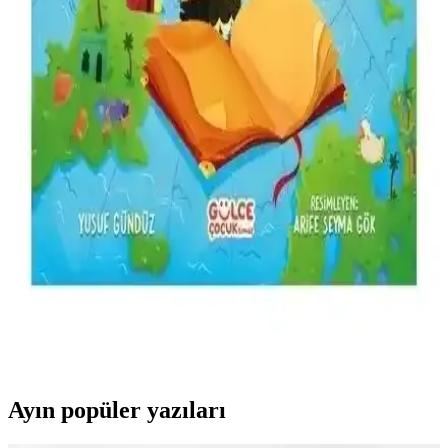
Kişiye özel isimli Kur'an tasarımları, dekorasyonda estetik ve
manevi değeri bir araya getirerek kişisel hikayenizi ve inançlarınızı
yansıtan özgün eserler sunar.
Kur'an Mealeri Karşılaştırması: Çocuklara ve
Günlük Hayata Uygun Seçenekler
İki önemli Kur'an meali olan '114 Surede Kur'an Çocuklara Ne
Diyor?' ve 'Kur'an Bana Ne Diyor?' eserlerini karşılaştırıyoruz. Her
biri farklı okuyucu ihtiyaçlarına uygun olan bu eserler, Kur'an'ı daha
anlaşılır kılmayı amaçlıyor.
Timaş Gülce Çocuk Kur’an Atlası: Eğlenceli ve
Öğretici Dini Bilgi Kaynağı
Çocukların dini bilgilerini eğlenceli ve öğretici biçimde geliştiren,
görsellerle zenginleştirilmiş Kur’an Atlası, 8-10 yaş arası çocuklara
uygun, öğretici ve ilgi çekici içerik sunar.
Ayın popüler yazıları