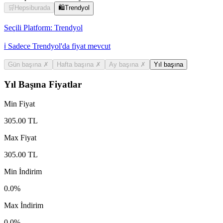
🛒
Hepsiburada
🛍️
Trendyol
Seçili Platform:
Trendyol
ℹ️ Sadece Trendyol'da fiyat mevcut
Gün başına
✗
Hafta başına
✗
Ay başına
✗
Yıl başına
Yıl Başına Fiyatlar
Min Fiyat
305.00
TL
Max Fiyat
305.00
TL
Min İndirim
0.0
%
Max İndirim
0.0
%