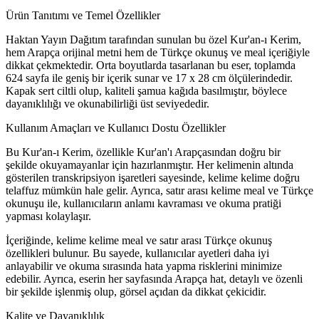
Ürün Tanıtımı ve Temel Özellikler
Haktan Yayın Dağıtım tarafından sunulan bu özel Kur'an-ı Kerim,
hem Arapça orijinal metni hem de Türkçe okunuş ve meal içeriğiyle
dikkat çekmektedir. Orta boyutlarda tasarlanan bu eser, toplamda
624 sayfa ile geniş bir içerik sunar ve 17 x 28 cm ölçülerindedir.
Kapak sert ciltli olup, kaliteli şamua kağıda basılmıştır, böylece
dayanıklılığı ve okunabilirliği üst seviyededir.
Kullanım Amaçları ve Kullanıcı Dostu Özellikler
Bu Kur'an-ı Kerim, özellikle Kur'an'ı Arapçasından doğru bir
şekilde okuyamayanlar için hazırlanmıştır. Her kelimenin altında
gösterilen transkripsiyon işaretleri sayesinde, kelime kelime doğru
telaffuz mümkün hale gelir. Ayrıca, satır arası kelime meal ve Türkçe
okunuşu ile, kullanıcıların anlamı kavraması ve okuma pratiği
yapması kolaylaşır.
İçeriğinde, kelime kelime meal ve satır arası Türkçe okunuş
özellikleri bulunur. Bu sayede, kullanıcılar ayetleri daha iyi
anlayabilir ve okuma sırasında hata yapma risklerini minimize
edebilir. Ayrıca, eserin her sayfasında Arapça hat, detaylı ve özenli
bir şekilde işlenmiş olup, görsel açıdan da dikkat çekicidir.
Kalite ve Dayanıklılık