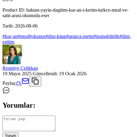
Product ID:
haktan-yayin-dagitim-kur-an-i-kerim-turkce-meal-ve-
satir-arasi-okunuslu-eser
Tarih:
2026-08-06
#
kur-an
#
meal
#
okunus
#
dini-kitap
#
arapca-metin
#
tasinabilirlik
#
dini-
egitim
Resmiye Çelikkan
19 Mayıs 2025
·
Güncellendi:
19 Ocak 2026
Paylaş:
f
𝕏
Yorumlar:
Yorum