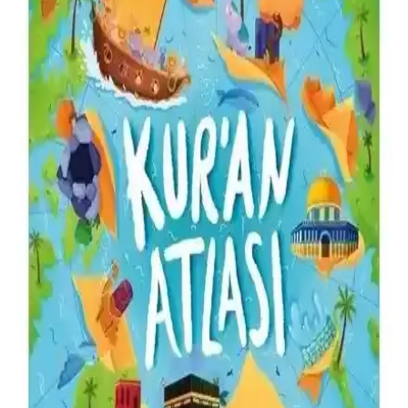
Hayrat Neşriyat Hafız Boy Büyük Cevşen Mealli:
Manevi Derinlik ve Erişilebilirlik
Hayrat Neşriyat Hafız Boy Büyük Cevşen, 2019 yılında
yayımlanmış, Türkçe meal ve dualarla manevi derinlik sunan
dayanıklı ve estetik bir dini kitaptır.
İslami Duvar Yazılarıyla Dekorasyonda Estetik ve
Anlam Birliği Nasıl Yakalanır
İslami duvar yazıları, modern tasarımlarla birleşerek iç mekanlara
derinlik ve anlam katıyor. Manevi ifadeler ve estetik detaylar, yaşam
alanlarınızı özgün kılar.
Ahşap Kur'an Kutuları: Geleneksel Zarafet ve
Fonksiyonellik Bir Arada
Ahşap kur'an kutuları, el işçiliği ve geleneksel tasarımlarla dini
metinleri koruyan estetik ve fonksiyonel ürünlerdir. Dayanıklı
malzemeleri ve detaylı süslemeleriyle kültürel mirası yansıtır.
Kişiye Özel İsimli Kur'an Tasarımlarıyla Hem
Dekorasyon Hem Anlam Yükleme Sanatı