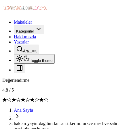
Makaleler
Kategoriler
Hakkımızda
Yazarlar
Ara...
⌘
K
Toggle theme
Değerlendirme
4.8
/
5
Ana Sayfa
haktan-yayin-dagitim-kur-an-i-kerim-turkce-meal-ve-satir-
arasi-okunuslu-eser