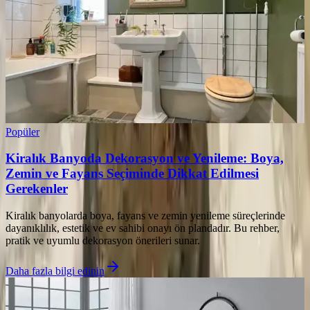
Popüler
Kiralık Banyoda Dekorasyon ve Yenileme: Boya,
Zemin ve Fayans Seçiminde Dikkat Edilmesi
Gerekenler
Kiralık banyolarda boya, fayans ve zemin yenileme süreçlerinde
dayanıklılık, estetik ve ev sahibi onayı ön plandadır. Bu rehber,
pratik ve uyumlu dekorasyon önerileri sunar.
Daha fazla bilgi edinin