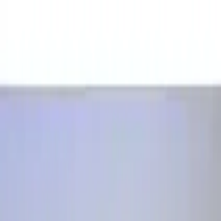
Makaleler
Kategoriler
Hakkımızda
Yazarlar
Ara...
⌘
K
Toggle theme
Ana Sayfa
İlham Veren Yazılar
Hanart Atlı Nazgül Figür: Mistik ve Detaylı Dekoratif Heykel
Çözümü
Hanart Atlı Nazgül Figür: Mistik ve