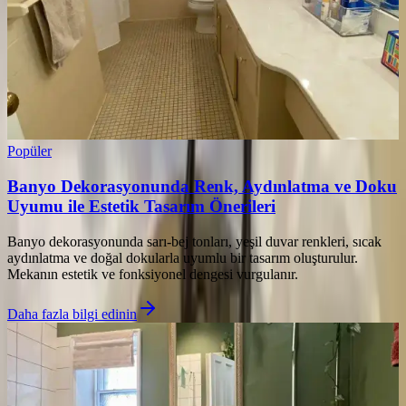
Popüler
Banyo Dekorasyonunda Renk, Aydınlatma ve Doku
Uyumu ile Estetik Tasarım Önerileri
Banyo dekorasyonunda sarı-bej tonları, yeşil duvar renkleri, sıcak
aydınlatma ve doğal dokularla uyumlu bir tasarım oluşturulur.
Mekanın estetik ve fonksiyonel dengesi vurgulanır.
Daha fazla bilgi edinin