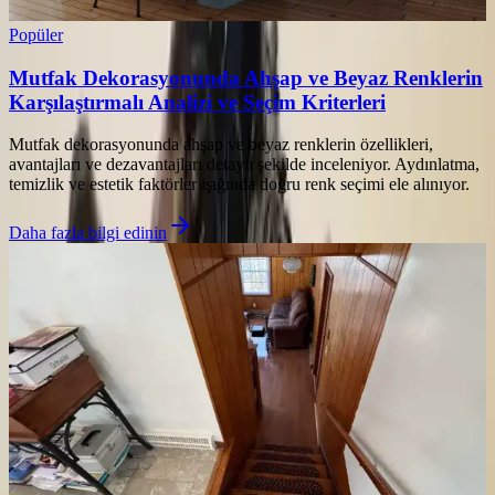
Popüler
Mutfak Dekorasyonunda Ahşap ve Beyaz Renklerin
Karşılaştırmalı Analizi ve Seçim Kriterleri
Mutfak dekorasyonunda ahşap ve beyaz renklerin özellikleri,
avantajları ve dezavantajları detaylı şekilde inceleniyor. Aydınlatma,
temizlik ve estetik faktörler ışığında doğru renk seçimi ele alınıyor.
Daha fazla bilgi edinin