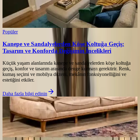
Popüler
Kanepe ve Sandalyelerden Köşe Koltuğa Geçiş:
Tasarım ve Konforda Değişimin İncelikleri
Küçük yaşam alanlarında kanepe ve sandalyelerden köşe koltuğa
geçiş, konfor ve tasarım arasında denge kurmayı gerektirir. Renk,
kumaş seçimi ve mobilya düzeni, mekânın fonksiyonelliğini ve
estetiğini etkiler.
Daha fazla bilgi edinin