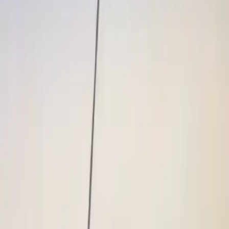
Trendler, ipuçları, rehberler ve yeni fikirlerle dolu
içerikler burada sizi bekliyor.
Hanart Atlı Nazgül Figür, evinizin veya ofisinizin dekorasyonuna
farklı bir hava katmak amacıyla tasarlanmış, 30 cm yüksekliğinde
etkileyici bir heykeldir. Bu figür, detaylı işçiliği ve özgün tasarımıyla
dikkat çeker. Ayrıca, 3 cm'lik küçük boyutuyla da dikkat çeken bu
ürün, çeşitli dekorasyon tarzlarına kolayca uyum sağlar.
Bu atlı Nazgül figürü, fantastik ve mistik bir atmosfer yaratmak
isteyenler için idealdir. Figürün detayları özenle hazırlanmış olup,
atın gücü ve Nazgül'ün gizemli havası başarıyla yansıtılmıştır. Zarif
ve dikkat çekici yapısıyla, oturma odaları, çalışma odaları veya özel
koleksiyonlar için mükemmel bir seçimdir.
- **Ev Dekorasyonu:** Oturma odalarında veya koridorlarda
kullanılarak, odanın karakterini güçlendirebilir.
- **Ofis ve Çalışma Alanları:** İlgi çekici bir masaüstü veya raf
süsü olarak, çalışma ortamınıza özgünlük katabilir.
- **Koleksiyon:** Fantastik figür koleksiyoncuları için eşsiz ve
dikkat çekici bir parça olarak değerlidir.
Her ne kadar ürünün detayları net olarak belirtilmiş olsa da, Hanart