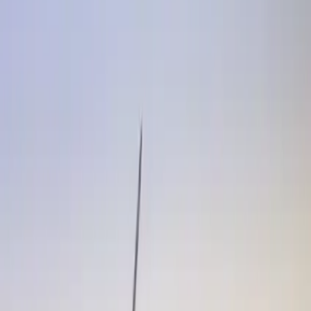
Detaylı Dekoratif Heykel Çözümü
Bilge Bağcı
Yazarı Ziyaret Et
İlham Veren Yazılar
Değerlendirme
4.6
/
5
Yazar
Bilge Bağcı
Tür
İlham Veren Yazılar
Yayınlanma
22 Haziran 2025
Güncelleme
19 Ocak 2026
Bu Yazı Hakkında
Hanart atlı nazgül figürü, detaylı işçiliği ve özgün
tasarımıyla eviniz veya ofisiniz için mükemmel
dekoratif parçadır. 30 cm yüksekliğiyle dikkat çeker,
farklı dekorasyon tarzlarına uyum sağlar.