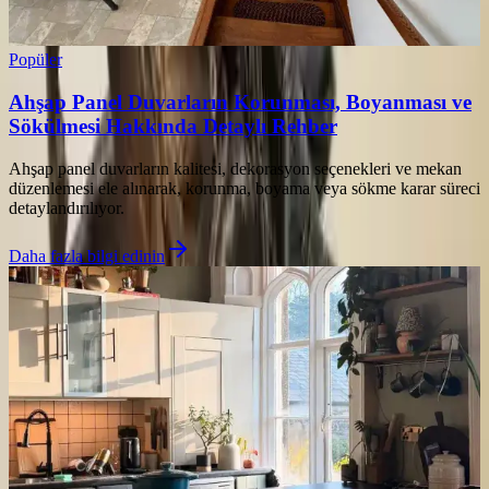
Popüler
Ahşap Panel Duvarların Korunması, Boyanması ve
Sökülmesi Hakkında Detaylı Rehber
Ahşap panel duvarların kalitesi, dekorasyon seçenekleri ve mekan
düzenlemesi ele alınarak, korunma, boyama veya sökme karar süreci
detaylandırılıyor.
Daha fazla bilgi edinin