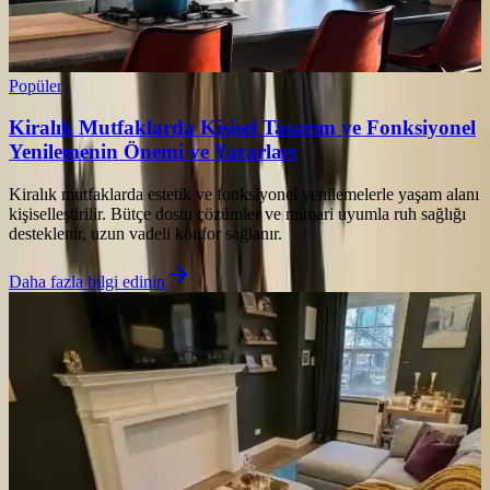
Popüler
Kiralık Mutfaklarda Kişisel Tasarım ve Fonksiyonel
Yenilemenin Önemi ve Yararları
Kiralık mutfaklarda estetik ve fonksiyonel yenilemelerle yaşam alanı
kişiselleştirilir. Bütçe dostu çözümler ve mimari uyumla ruh sağlığı
desteklenir, uzun vadeli konfor sağlanır.
Daha fazla bilgi edinin