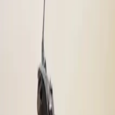
markasının yüksek kalite standartlarına uygun olarak üretildiği
düşünülmektedir. Dayanıklı malzemeleri sayesinde uzun yıllar
bozulmadan kullanılabilir. Ayrıca, figürün boyutları ve detayları,
koleksiyonunuza değer katacak niteliktedir.
Mevcut veri setinde kullanıcı yorumları bulunmamaktadır. Ancak,
ürünün estetik ve dekoratif açıdan güçlü bir tercih olduğu açıktır.
Koleksiyoncular ve dekorasyon tutkunları tarafından beğenileceği
öngörülmektedir.
Hanart Atlı Nazgül Figür, sıra dışı tasarımı ve detaylı işçiliğiyle öne
çıkan, dekorasyonunuza karakter ve gizem katacak bir üründür.
Farklı tarzlar ve ortamlar için uygun olan bu figür, hem dekoratif
hem de koleksiyon değeri taşıyan önemli bir parçadır. Uzun ömürlü
kullanımı ve estetik yapısıyla, dekorasyonunuza değer katmaya
devam edecektir. Bu ürün, özellikle mistik ve fantastik temalara
sahip alanlar için ideal bir seçimdir, ve her detayında özenli el işçiliği
bulunur.
Paylaş:
f
𝕏
Yorumlar: