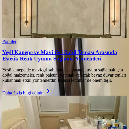
Popüler
Yeşil Kanepe ve Mavi-Gri Sahil Teması Arasında
Estetik Renk Uyumu Sağlama Yöntemleri
Yeşil kanepe ile mavi-gri sahil teması arasında uyum sağlamak için
doğal malzemeler, renk paletini yaymak ve sıcak beyaz duvar tonları
kullanmak etkili yöntemlerdir. Kişisel tercihler de önem taşır.
Daha fazla bilgi edinin