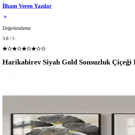
İlham Veren Yazılar
Değerlendirme
3.8
/
5
Harikabirev Siyah Gold Sonsuzluk Çiçeğ