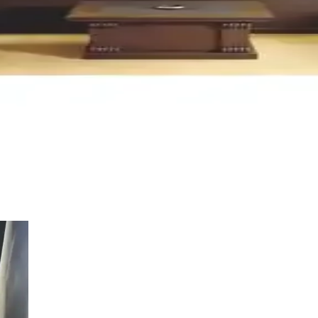
ıcak aydınlatma, karartma perdeler, çıkarılabilir duvar süsleri ve rahat
i Modern ve Şık Dekorasyon Çözümü
la ev ve ofis dekorasyonuna şıklık katıyor. Kolay montaj ve yüksek bask
ve Estetik Modern Duvar Dekoru
k tasarımıyla ev ve ofislerde modern ve özgün dekorasyon sağlar. Fark