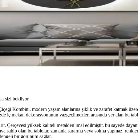
da sizi bekliyor.
eği Kombini, modern yaşam alanlarına şıklık ve zarafet katmak üzere t
zde iç mekan dekorasyonunun vazgeçilmezleri arasında yer alan bu tablo
r. Çerçevesi yüksek kaliteli metalden imal edilmiştir, bu sayede dayanı
ya sahip olan bu tablolar, zamanla sararma veya solma yapmaz, renkleri
engeli bir görünüm sağlar.