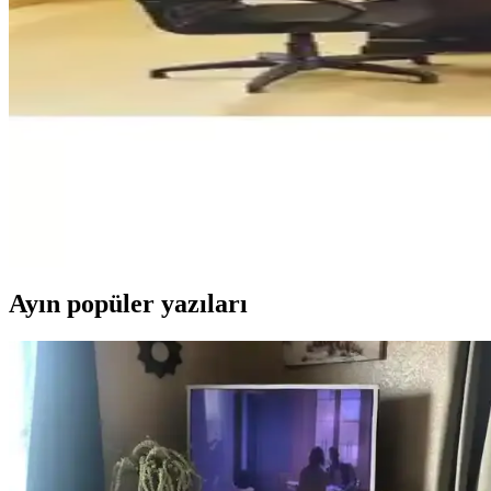
2.5 yaş çocuk odasında güvenlik ve fonksiyonelliği ön planda tutarak, s
sunulmaktadır.
Artavessa 6 Parça Ahşap Çerçevesiz MDF Tablo Set
Artavessa'nın 6 parçalı MDF tablo seti, modern ve minimalist tasarımıy
Dekadron Türkiye Haritası Metal Tablo: Dayanıklı 
Dekadron Türkiye Haritası Metal Tablo, dayanıklı çelik malzeme ve şı
uzun ömürlüdür.
Ayın popüler yazıları