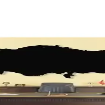
e Güvenlik Önlemleri Hakkında Rehber
eri sunulmaktadır. Panonun erişilebilirliği korunarak estetik çözümlerle
 Ürünlerinin Özellikleri ve Farkları
, ebat, baskı kalitesi ve kullanıcı yorumlarına göre en uygun kanvas ta
rn İç Mekanlar İçin Şık ve Dayanıklı Tasarım
lı yapısıyla modern iç mekanlara estetik katıyor. Özenle işlenmiş det
ekorasyon Stratejileri
eri, ortak temalar ve renk dengesi gibi yöntemler ele alınır. Sabır ve ileti
işisel Dokunuşların Önemi
larak sıcak ve samimi bir ortam oluşturulur. Doğal öğeler ve kişisel t
r Sanatı, Aydınlatma ve Oturma Alanları