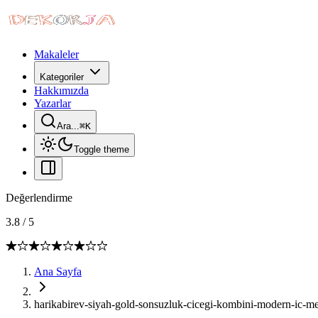
Makaleler
Kategoriler
Hakkımızda
Yazarlar
Ara...
⌘
K
Toggle theme
Değerlendirme
3.8
/
5
Ana Sayfa
harikabirev-siyah-gold-sonsuzluk-cicegi-kombini-modern-ic-m