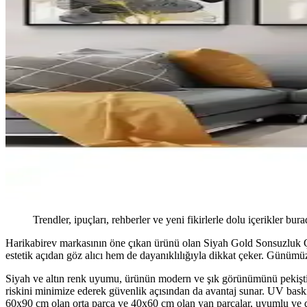
Trendler, ipuçları, rehberler ve yeni fikirlerle dolu içerikler bura
Harikabirev markasının öne çıkan ürünü olan Siyah Gold Sonsuzluk Çiç
estetik açıdan göz alıcı hem de dayanıklılığıyla dikkat çeker. Günümü
Siyah ve altın renk uyumu, ürünün modern ve şık görünümünü pekiştiri
riskini minimize ederek güvenlik açısından da avantaj sunar. UV baskı
60x90 cm olan orta parça ve 40x60 cm olan yan parçalar, uyumlu ve d