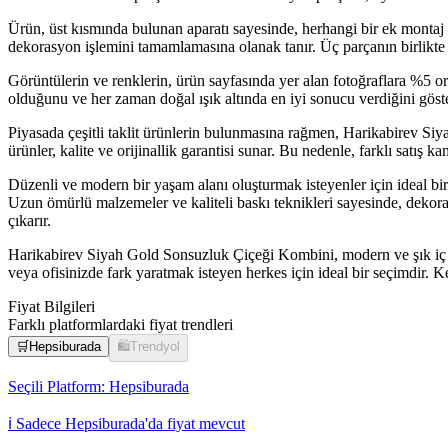
Ürün, üst kısmında bulunan aparatı sayesinde, herhangi bir ek montaj 
dekorasyon işlemini tamamlamasına olanak tanır. Üç parçanın birlikte v
Görüntülerin ve renklerin, ürün sayfasında yer alan fotoğraflara %5 or
olduğunu ve her zaman doğal ışık altında en iyi sonucu verdiğini göste
Piyasada çeşitli taklit ürünlerin bulunmasına rağmen, Harikabirev Si
ürünler, kalite ve orijinallik garantisi sunar. Bu nedenle, farklı satış k
Düzenli ve modern bir yaşam alanı oluşturmak isteyenler için ideal bir t
Uzun ömürlü malzemeler ve kaliteli baskı teknikleri sayesinde, dekor
çıkarır.
Harikabirev Siyah Gold Sonsuzluk Çiçeği Kombini, modern ve şık iç mek
veya ofisinizde fark yaratmak isteyen herkes için ideal bir seçimdir. 
Fiyat Bilgileri
Farklı platformlardaki fiyat trendleri
🛒
Hepsiburada
🛍️
Trendyol
Seçili Platform:
Hepsiburada
ℹ️ Sadece Hepsiburada'da fiyat mevcut