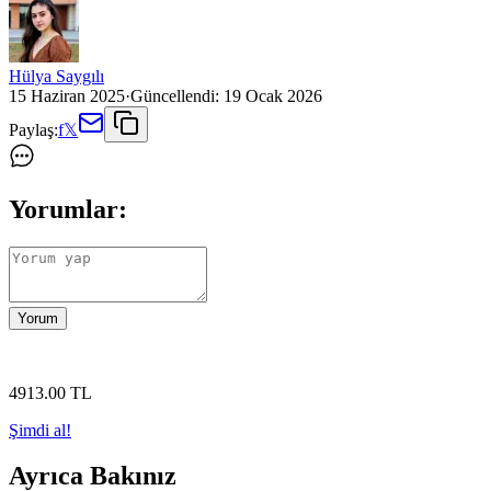
Hülya Saygılı
15 Haziran 2025
·
Güncellendi:
19 Ocak 2026
Paylaş:
f
𝕏
Yorumlar:
Yorum
4913
.00
TL
Şimdi al!
Ayrıca Bakınız