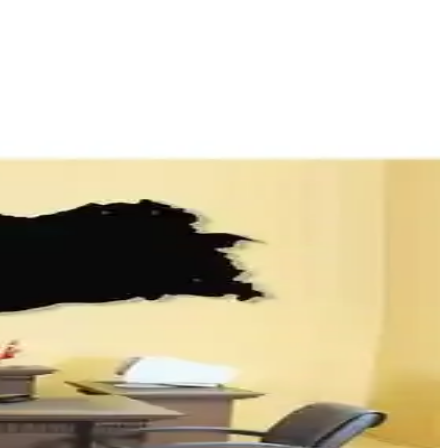
 yaşam alanları güvenli ve şık hale getirilebilir.
bloyu seçmenize yardımcı oluyoruz.
aylar ve yüksek kalite, mekanınıza özgünlük ve zarafet getiriyor.
şimle uyumlu yaşam alanları yaratılır.
emalar mekâna özgünlük katar.