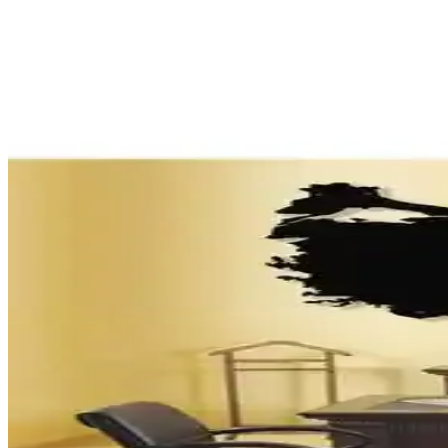
Elektrik Panosu Bulunan Duvarların Dekorasyonu v
Elektrik panosu bulunan duvarlarda güvenlik öncelikli dekorasyon öneril
Kanvas Tablo Karşılaştırması: Seİs Tablo ve Trade Ays
Seİs Tablo ve Trade Ays ürünlerini detaylı karşılaştırıyoruz. Malzeme
NT Handmade Siyah Ahşap MDF Dekoratif Tablo Mode
NT Handmade Siyah Ahşap MDF Dekoratif Tablo, şık tasarımı ve dayanık
Çiftler İçin Duvar Sanatında Uzlaşma Yöntemleri ve D
Çiftlerin farklı dekorasyon tarzlarını birleştirmesi için nötr sanat eserl
Yatak Odası Dekorasyonunda Aydınlatma, Renk ve K
Yatak odası dekorasyonunda doğru aydınlatma, renk ve dokular kullanı
2.5 Yaş Çocuk Odası Dekorasyonu: Fonksiyonel Duva