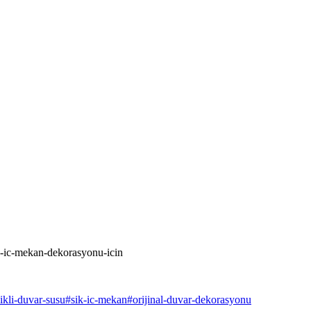
n-ic-mekan-dekorasyonu-icin
ikli-duvar-susu
#
sik-ic-mekan
#
orijinal-duvar-dekorasyonu