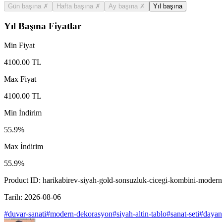
Gün başına
✗
Hafta başına
✗
Ay başına
✗
Yıl başına
Yıl Başına Fiyatlar
Min Fiyat
4100.00
TL
Max Fiyat
4100.00
TL
Min İndirim
55.9
%
Max İndirim
55.9
%
Product ID:
harikabirev-siyah-gold-sonsuzluk-cicegi-kombini-moder
Tarih:
2026-08-06
#
duvar-sanati
#
modern-dekorasyon
#
siyah-altin-tablo
#
sanat-seti
#
dayan