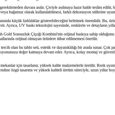
gerektirmeden duvara asılır. Çiviyle asılmaya hazır halde teslim edilir
eya bağımsız olarak kullanılabilmesi, farklı dekorasyon stillerine uyum
anında küçük farklılıklar gösterebileceğini belirtmek önemlidir. Bu, ürü
rir. Ayrıca, UV baskı teknolojisi sayesinde, renklerin ve detayların yı
yah Gold Sonsuzluk Çiçeği Kombini'nin orijinal baskıya sahip olduğunu 
anallarında orijinal olmayan ürünlere itibar edilmemesi önerilir.
ercih olan bu tablo seti, estetik ve dayanıklılığı bir arada sunar. Çok p
asyonunuza değer katmaya devam eder. Ayrıca, kolay montaj ve güvenli 
anlar için tasarlanır, yüksek kalite malzemelerle üretilir. Renk uyumu
Kendine özgü tasarımı ve yüksek kaliteli üretim süreciyle, uzun yıllar bo