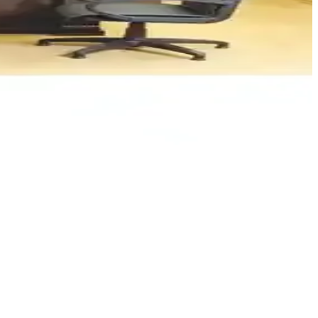
 oturma alanlarıyla renkli ve konforlu dekorasyon önerileri
ı kalitesiyle yaşam alanlarınızı canlandırın.
lı boyut seçenekleriyle her mekâna uyum sağlar, kolay monte edilir ve