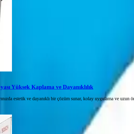
oyası Yüksek Kaplama ve Dayanıklılık
ınızda estetik ve dayanıklı bir çözüm sunar, kolay uygulama ve uzun ö