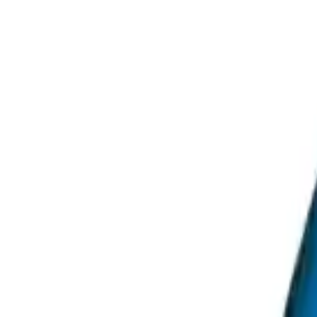
0.0
%
Max İndirim
0.0
%
Product ID:
has-pet-pudrasiz-mavi-nitril-eldiven-100-lu-s-beden-guv
Tarih:
2026-08-07
Paylaş:
f
𝕏
Yorumlar:
Yorum