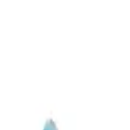
eçeneğiyle güvenli ve kullanışlı bir koruyucu ekipmandır. Sağlık ve hijye
da sizi bekliyor.
Kullanışlı Bir Koruyucu Ekipman