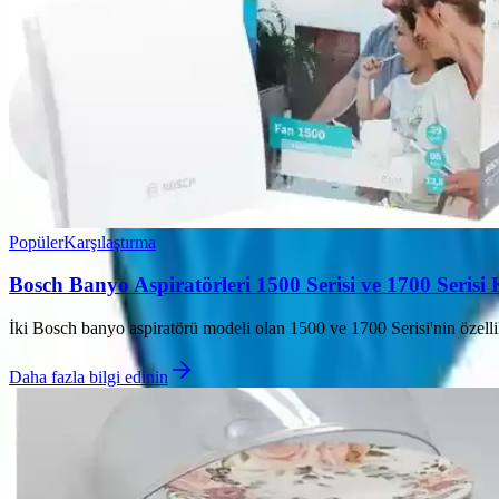
Popüler
Karşılaştırma
Bosch Banyo Aspiratörleri 1500 Serisi ve 1700 Seris
İki Bosch banyo aspiratörü modeli olan 1500 ve 1700 Serisi'nin özellik
Daha fazla bilgi edinin