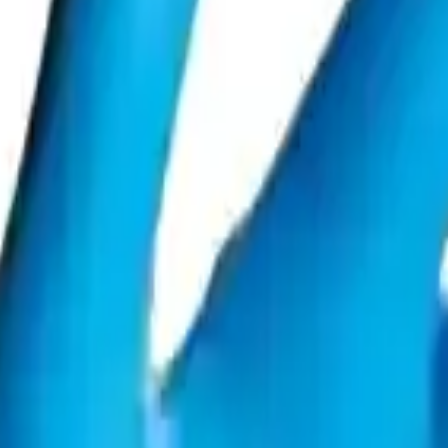
enilir-koruyucu-ekipman