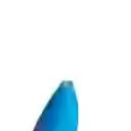
n alanında tercih edilen bu eldivenler, yüksek kalite ve