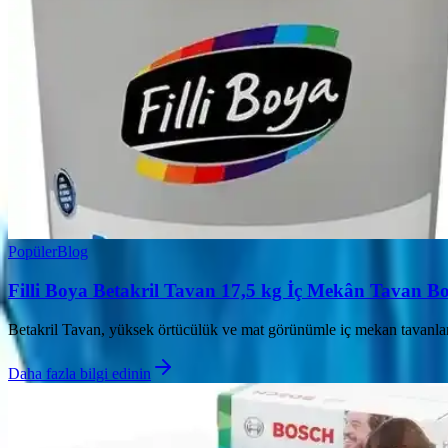
Popüler
Blog
Filli Boya Betakril Tavan 17,5 kg İç Mekân Tavan B
Betakril Tavan, yüksek örtücülük ve mat görünümle iç mekan tavanlar
Daha fazla bilgi edinin