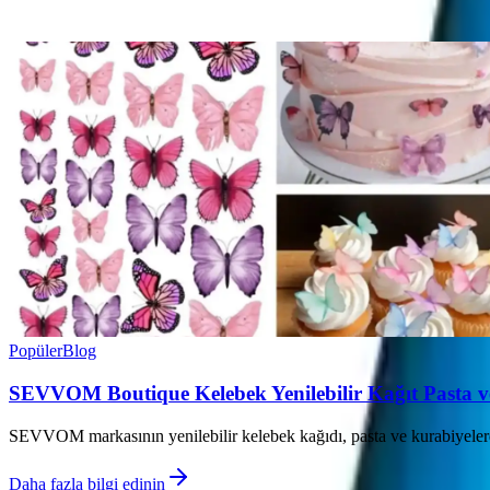
Ayın popüler yazıları
Popüler
Blog
SEVVOM Boutique Kelebek Yenilebilir Kağıt Pasta 
SEVVOM markasının yenilebilir kelebek kağıdı, pasta ve kurabiyelerde 
Daha fazla bilgi edinin