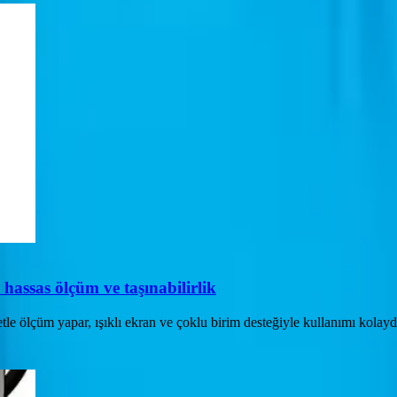
hassas ölçüm ve taşınabilirlik
le ölçüm yapar, ışıklı ekran ve çoklu birim desteğiyle kullanımı kolaydı