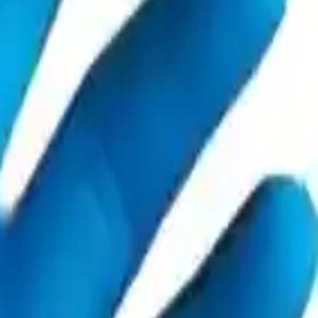
0
Beğen