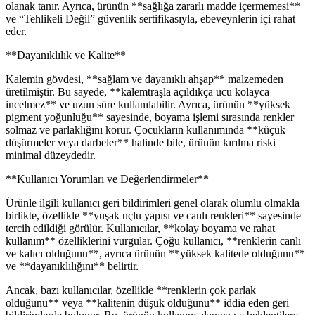
olanak tanır. Ayrıca, ürünün **sağlığa zararlı madde içermemesi**
ve “Tehlikeli Değil” güvenlik sertifikasıyla, ebeveynlerin içi rahat
eder.
**Dayanıklılık ve Kalite**
Kalemin gövdesi, **sağlam ve dayanıklı ahşap** malzemeden
üretilmiştir. Bu sayede, **kalemtraşla açıldıkça ucu kolayca
incelmez** ve uzun süre kullanılabilir. Ayrıca, ürünün **yüksek
pigment yoğunluğu** sayesinde, boyama işlemi sırasında renkler
solmaz ve parlaklığını korur. Çocukların kullanımında **küçük
düşürmeler veya darbeler** halinde bile, ürünün kırılma riski
minimal düzeydedir.
**Kullanıcı Yorumları ve Değerlendirmeler**
Ürünle ilgili kullanıcı geri bildirimleri genel olarak olumlu olmakla
birlikte, özellikle **yuşak uçlu yapısı ve canlı renkleri** sayesinde
tercih edildiği görülür. Kullanıcılar, **kolay boyama ve rahat
kullanım** özelliklerini vurgular. Çoğu kullanıcı, **renklerin canlı
ve kalıcı olduğunu**, ayrıca ürünün **yüksek kalitede olduğunu**
ve **dayanıklılığını** belirtir.
Ancak, bazı kullanıcılar, özellikle **renklerin çok parlak
olduğunu** veya **kalitenin düşük olduğunu** iddia eden geri