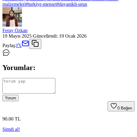
malzemeleri
#
turkiye-mensei
#
dayanikli-urun
Feray Özkan
19 Mayıs 2025
·
Güncellendi:
19 Ocak 2026
Paylaş:
f
𝕏
Yorumlar:
Yorum
0
Beğen
90
.00
TL
Şimdi al!