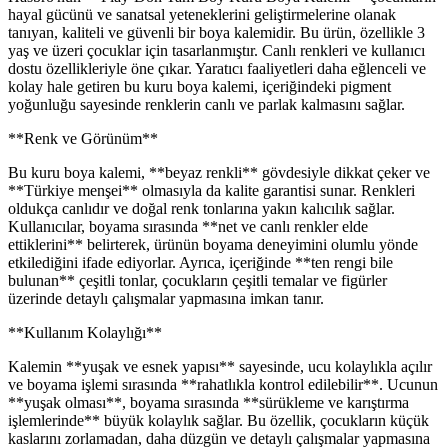
hayal gücünü ve sanatsal yeteneklerini geliştirmelerine olanak
tanıyan, kaliteli ve güvenli bir boya kalemidir. Bu ürün, özellikle 3
yaş ve üzeri çocuklar için tasarlanmıştır. Canlı renkleri ve kullanıcı
dostu özellikleriyle öne çıkar. Yaratıcı faaliyetleri daha eğlenceli ve
kolay hale getiren bu kuru boya kalemi, içeriğindeki pigment
yoğunluğu sayesinde renklerin canlı ve parlak kalmasını sağlar.
**Renk ve Görünüm**
Bu kuru boya kalemi, **beyaz renkli** gövdesiyle dikkat çeker ve
**Türkiye menşei** olmasıyla da kalite garantisi sunar. Renkleri
oldukça canlıdır ve doğal renk tonlarına yakın kalıcılık sağlar.
Kullanıcılar, boyama sırasında **net ve canlı renkler elde
ettiklerini** belirterek, ürünün boyama deneyimini olumlu yönde
etkilediğini ifade ediyorlar. Ayrıca, içeriğinde **ten rengi bile
bulunan** çeşitli tonlar, çocukların çeşitli temalar ve figürler
üzerinde detaylı çalışmalar yapmasına imkan tanır.
**Kullanım Kolaylığı**
Kalemin **yuşak ve esnek yapısı** sayesinde, ucu kolaylıkla açılır
ve boyama işlemi sırasında **rahatlıkla kontrol edilebilir**. Ucunun
**yuşak olması**, boyama sırasında **sürükleme ve karıştırma
işlemlerinde** büyük kolaylık sağlar. Bu özellik, çocukların küçük
kaslarını zorlamadan, daha düzgün ve detaylı çalışmalar yapmasına