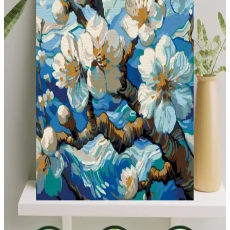
kısa perdeler temizlik ve dayanıklılık açısından avantaj sağlar.
Çocuklu Evler İçin Koridor Dekorasyonunda
Güvenlik ve Estetik Çözümler
Çocuklu evlerde koridor dekorasyonunda güvenlik ve estetik ön
plandadır. Dayanıklı malzemeler, sıcak renkler ve fonksiyonel
mobilyalarla hem güvenli hem şık alanlar yaratılır.
Tryon Kidz Çocuk Kaleci Eldiveni Sarı: Dayanıklı
ve Konforlu Spor Ekipmanı
Tryon Kidz Sarı çocuk kaleci eldiveni, dayanıklı malzemeleri ve
ayarlanabilir yapısıyla güvenli ve konforlu futbol deneyimi sunar.
Uzun ömürlü ve esnek tasarımıyla sahada fark yaratır.
Çocuklar İçin Boyama ve Eğlence Setleri
Karşılaştırması En İyi Seçenekler ve Özellikler
İki popüler çocuk boyama kitabı ve etkinlik setinin detaylı
karşılaştırmasıyla, en uygun eğlence ve eğitim ürününü seçmenize
yardımcı oluyoruz.