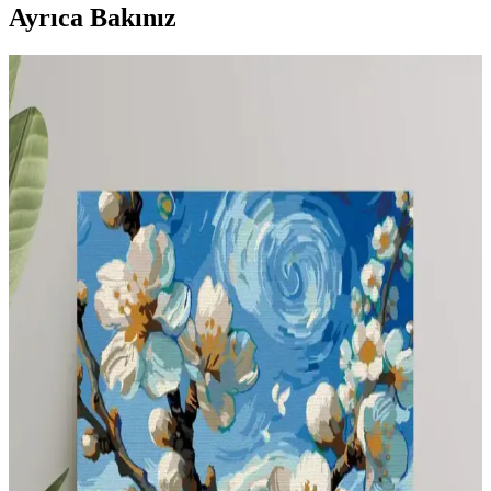
Ayrıca Bakınız
Mikro Anaokullarında Pencere Kenarı Tasarımı:
Fonksiyonel ve Estetik Yaklaşımlar
Mikro anaokullarında pencere kenarları, doğal renkler ve yumuşak
dokularla çocukların konforunu artırırken gizlilik ve yaratıcılığı
destekleyen çok yönlü alanlar sunar.
Dar ve Çok Amaçlı Mekanlarda Fonksiyonel ve
Estetik Dekorasyon Yöntemleri
Dar ve çok amaçlı mekanlarda doğru mobilya seçimi, renk kullanımı
ve depolama çözümleriyle hem işlevsel hem estetik yaşam alanları
oluşturmak mümkündür. Mekanın amacı ve çocuk oyun alanları
dikkate alınmalıdır.
Perde Uzunluğu Seçiminde Estetik ve Pratik
Dengenin Önemi
Perde uzunluğu, estetik ve işlevselliği etkileyen önemli bir unsurdur.
Yere değen perdeler şık görünse de, evcil hayvan ve çocuklu evlerde