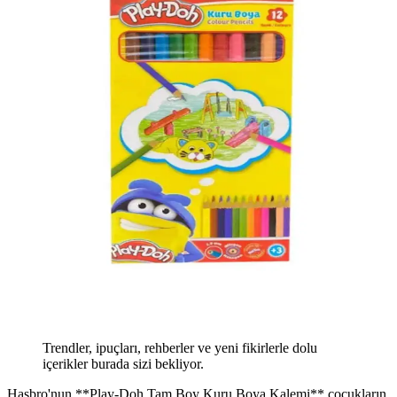
Trendler, ipuçları, rehberler ve yeni fikirlerle dolu
içerikler burada sizi bekliyor.
Hasbro'nun **Play-Doh Tam Boy Kuru Boya Kalemi** çocukların