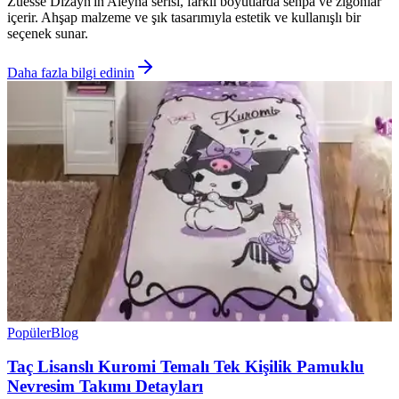
Zuesse Dizayn'ın Aleyna serisi, farklı boyutlarda sehpa ve zigonlar
içerir. Ahşap malzeme ve şık tasarımıyla estetik ve kullanışlı bir
seçenek sunar.
Daha fazla bilgi edinin
Popüler
Blog
Taç Lisanslı Kuromi Temalı Tek Kişilik Pamuklu
Nevresim Takımı Detayları