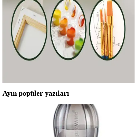
Stabilo Point 88 İnce Keçe Uçlu Kalem: Renkli
Yazım ve Çizim İçin Yüksek Performanslı Kalem
Stabilo Point 88, canlı renkleri, dayanıklı yapısı ve güvenli
tasarımıyla okul ve sanat projeleri için ideal ince keçe uçlu kalemdir.
Palmiye Hobi Sanat ve Wombhobby Neo Felsefe
Sayılarla Boyama Setlerinin Karşılaştırması
İki farklı sayılarla boyama seti olan Palmiye Hobi Sanat ve
Wombhobby Neo Felsefe'nin özellikleri ve kullanıcı yorumlarıyla
detaylı karşılaştırması, sanatsal becerilerin geliştirilmesine ve stres
atmaya yönelik avantajları anlatılıyor.
Ayın popüler yazıları