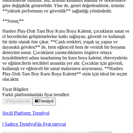
bildirimlerde bulunur. Bu, ürünün kullanım alanına ve beklentilere
göre değişiklik gösterebilir. Yine de, genel değerlendirme, ürünün
**yüksek performans ve güvenlik** sağladığı yönündedir.
**Sonuç**
Hasbro Play-Doh Tam Boy Kuru Boya Kalemi, çocukların sanat ve
el becerilerini geliştirmelerine katkı sağlayan, güvenli ve kullanışlı
bir ürün olarak öne çıkar. **Canlı renkleri, yuşak uç yapısı ve
dayanıklı gövdesi** ile, hem eğlenceli hem de verimli bir boyama
deneyimi sunar. Çocukların yaratıcılıklarını özgürce ortaya
koyabilmeleri adına tasarlanmış bu kuru boya kalemi, ebeveynlerin
ve eğitimcilerin tercihleri arasında yer alır. Çocuklar için güvenli,
kullanışlı ve eğlenceli bir sanat malzemesi arıyorsanız, **Hasbro
Play-Doh Tam Boy Kuru Boya Kalemi** sizin için ideal bir seçim
olacaktır.
Fiyat Bilgileri
Farklı platformlardaki fiyat trendleri
🛒
Hepsiburada
🛍️
Trendyol
Seçili Platform:
Trendyol
ℹ️ Sadece Trendyol'da fiyat mevcut