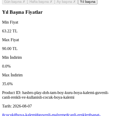
Gün başına
✗
Hafta başına
✗
Ay başına
✗
Yıl başına
Yıl Başına Fiyatlar
Min Fiyat
63.22
TL
Max Fiyat
90.00
TL
Min İndirim
0.0
%
Max İndirim
35.6
%
Product ID:
hasbro-play-doh-tam-boy-kuru-boya-kalemi-guvenli-
canli-renkli-ve-kullanisli-cocuk-boya-kalemi
Tarih:
2026-08-07
#
cocuk
#
boya-kalemi
#
guvenli-malzeme
#
canli-renkler
#
sanat-