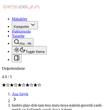
Makaleler
Kategoriler
Hakkımızda
Yazarlar
Ara...
⌘
K
Toggle theme
Değerlendirme
4.9
/
5
Ana Sayfa
hasbro-play-doh-tam-boy-kuru-boya-kalemi-guvenli-canli-
renkli-ve-kullanisli-cocuk-boya-kalemi