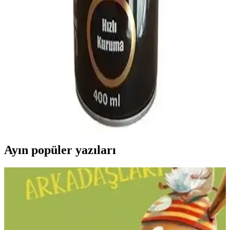
Plus Proline ve Polisan Akrilik Sprey Boya
Karşılaştırması Hangi Ürün Daha Uygun
Plus Proline ve Polisan akrilik sprey boyanın kullanım alanları,
özellikleri ve kullanıcı yorumlarıyla karşılaştırmasını içeren detaylı
rehber, doğru seçimi yapmanıza yardımcı olur.
Ekin Sprey Boya ile Polisan Akrilik Sprey Boya
Karşılaştırması ve Kullanım İpuçları
Ekin Sprey Boya ve Polisan Akrilik Sprey Boya arasındaki farkları,
kullanım alanlarını ve kullanıcı yorumlarını inceleyerek en uygun
seçimi yapmanıza yardımcı oluyoruz.
Ayın popüler yazıları