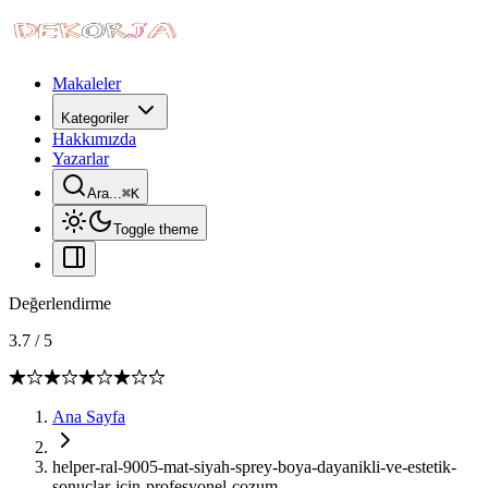
Makaleler
Kategoriler
Hakkımızda
Yazarlar
Ara...
⌘
K
Toggle theme
Değerlendirme
3.7
/
5
Ana Sayfa
helper-ral-9005-mat-siyah-sprey-boya-dayanikli-ve-estetik-
sonuclar-icin-profesyonel-cozum