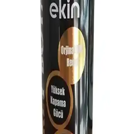
Bu karşılaştırma, Best Classic Buzdolabı Beyazı Sprey Boya 400 ml
Tekli ile Best Elite Mavi Boya 5002 400 ml arasındaki kapatıcılık,
kuruma süreleri, dayanıklılık, renk doğruluğu ve yüzey
uyumluluğunu analiz eder; kullanıcı geri bildirimleriyle desteklenir.
Marshall Hammerite Direkt Pas Üstü Pürüzsüz
Metal Boyası Sprey Beyaz 400 ml ile Polisan Akrilik
Sprey Boya Parlak Beyaz RAL 9016 Karşılaştırması
Marshall Hammerite Direkt Pas Üstü ile Polisan Akrilik Sprey Boya
Parlak Beyaz RAL 9016 ürünleri kapatıcılık, dayanıklılık, yüzey
uyumu ve uygulama kolaylığı açısından karşılaştırılır; kullanıcı geri
bildirimleri eşliğinde tarafsız sonuçlar sunulur.
Selsil Rainbow Colors Buzdolabı Beyazı 400 ml ile
Südor Bordo Sprey Boya Karşılaştırması
Bu karşılaştırmada Selsil Rainbow Colors Buzdolabı Beyazı 400 ml
ile Südor Bordo Sprey Boya 200 ml ürünleri hacim, renk, yüzey
uyumu ve kullanım kolaylığı açısından incelenerek hangi projede
daha uygun olduğuna veri odaklı bakış sunar.