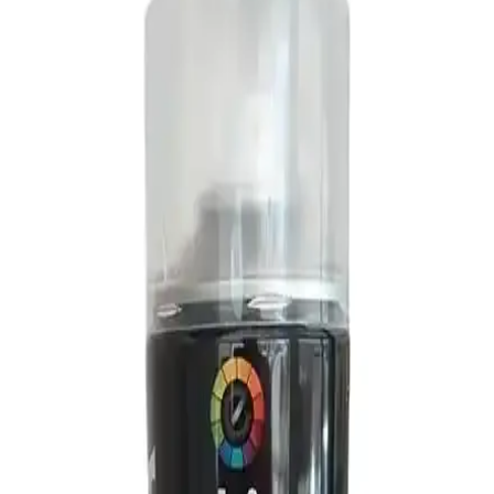
Motip ısıya dayanıklı sprey boya, yüksek sıcaklıklara karşı
mükemmel direnç gösterir, hızlı kurur ve uzun ömürlü koruma
sağlar, metal ve yüksek ısıya maruz yüzeyler için ideal tercihtir.
Akçalı Metalik Gri ile Motip Carat Fosforlu Sarı
karşılaştırması: kapatıcı ve yüzey uyumu
Bu karşılaştırmada Akçalı Metalik Gri (357) ile Motip Carat
Fosforlu Sarı (Ral 95724) ürünleri kapatıcı performans, renk/ton,
uygulanabilir yüzeyler, kuruma süresi ve üretici talimatları açısından
karşılaştırılır.
Beyaz Duvarlarda Ayna Çerçevesi Renk Seçimi ve
Boyama Teknikleri
Beyaz duvarlı mekânlarda ayna çerçevesi seçimi ve boyama
teknikleri, renk uyumu ve malzeme özellikleriyle mekanın
atmosferini belirler. Siyah mat, ahşap tonları ve antik altın gibi
renkler öne çıkar.
Best Classic Beyazı ile Best Elite Mavi 5002
Arasındaki Kapatıcılık ve Renk Karşılaştırması