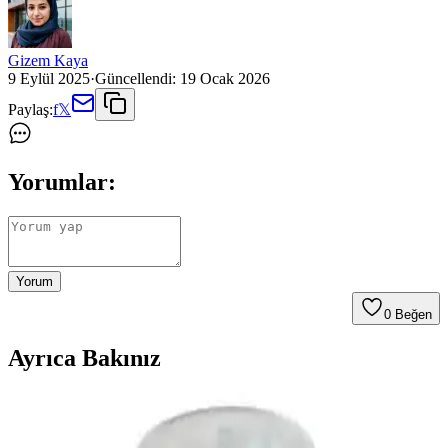
Gizem Kaya
9 Eylül 2025
·
Güncellendi:
19 Ocak 2026
Paylaş:
f
𝕏
Yorumlar:
Yorum
0
Beğen
Ayrıca Bakınız
Motip Isıya Dayanıklı Sprey Boya 400 ml Siyah
Yüksek Sıcaklık ve Dayanıklılık Sağlar