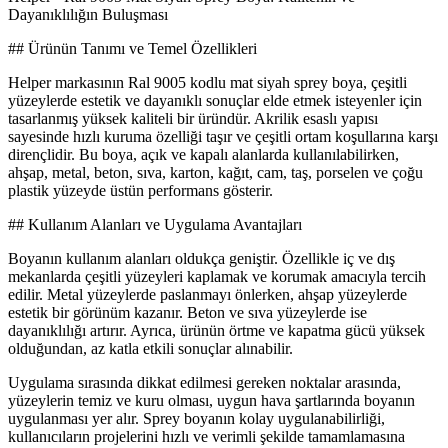
Dayanıklılığın Buluşması
## Ürünün Tanımı ve Temel Özellikleri
Helper markasının Ral 9005 kodlu mat siyah sprey boya, çeşitli
yüzeylerde estetik ve dayanıklı sonuçlar elde etmek isteyenler için
tasarlanmış yüksek kaliteli bir üründür. Akrilik esaslı yapısı
sayesinde hızlı kuruma özelliği taşır ve çeşitli ortam koşullarına karşı
dirençlidir. Bu boya, açık ve kapalı alanlarda kullanılabilirken,
ahşap, metal, beton, sıva, karton, kağıt, cam, taş, porselen ve çoğu
plastik yüzeyde üstün performans gösterir.
## Kullanım Alanları ve Uygulama Avantajları
Boyanın kullanım alanları oldukça geniştir. Özellikle iç ve dış
mekanlarda çeşitli yüzeyleri kaplamak ve korumak amacıyla tercih
edilir. Metal yüzeylerde paslanmayı önlerken, ahşap yüzeylerde
estetik bir görünüm kazanır. Beton ve sıva yüzeylerde ise
dayanıklılığı artırır. Ayrıca, ürünün örtme ve kapatma gücü yüksek
olduğundan, az katla etkili sonuçlar alınabilir.
Uygulama sırasında dikkat edilmesi gereken noktalar arasında,
yüzeylerin temiz ve kuru olması, uygun hava şartlarında boyanın
uygulanması yer alır. Sprey boyanın kolay uygulanabilirliği,
kullanıcıların projelerini hızlı ve verimli şekilde tamamlamasına