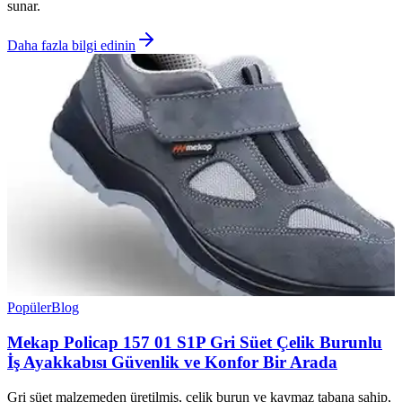
sunar.
Daha fazla bilgi edinin
Popüler
Blog
Mekap Policap 157 01 S1P Gri Süet Çelik Burunlu
İş Ayakkabısı Güvenlik ve Konfor Bir Arada
Gri süet malzemeden üretilmiş, çelik burun ve kaymaz tabana sahip,