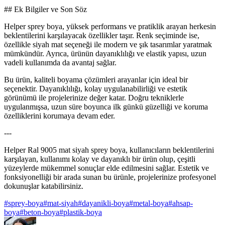
## Ek Bilgiler ve Son Söz
Helper sprey boya, yüksek performans ve pratiklik arayan herkesin
beklentilerini karşılayacak özellikler taşır. Renk seçiminde ise,
özellikle siyah mat seçeneği ile modern ve şık tasarımlar yaratmak
mümkündür. Ayrıca, ürünün dayanıklılığı ve elastik yapısı, uzun
vadeli kullanımda da avantaj sağlar.
Bu ürün, kaliteli boyama çözümleri arayanlar için ideal bir
seçenektir. Dayanıklılığı, kolay uygulanabilirliği ve estetik
görünümü ile projelerinize değer katar. Doğru tekniklerle
uygulanmışsa, uzun süre boyunca ilk günkü güzelliği ve koruma
özelliklerini korumaya devam eder.
---
Helper Ral 9005 mat siyah sprey boya, kullanıcıların beklentilerini
karşılayan, kullanımı kolay ve dayanıklı bir ürün olup, çeşitli
yüzeylerde mükemmel sonuçlar elde edilmesini sağlar. Estetik ve
fonksiyonelliği bir arada sunan bu ürünle, projelerinize profesyonel
dokunuşlar katabilirsiniz.
#
sprey-boya
#
mat-siyah
#
dayanikli-boya
#
metal-boya
#
ahsap-
boya
#
beton-boya
#
plastik-boya