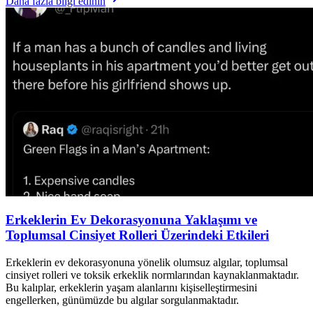
Daha fazla bilgi edinin
Erkeklerin Ev Dekorasyonuna Yaklaşımı ve
Toplumsal Cinsiyet Rolleri Üzerindeki Etkileri
Erkeklerin ev dekorasyonuna yönelik olumsuz algılar, toplumsal
cinsiyet rolleri ve toksik erkeklik normlarından kaynaklanmaktadır.
Bu kalıplar, erkeklerin yaşam alanlarını kişiselleştirmesini
engellerken, günümüzde bu algılar sorgulanmaktadır.