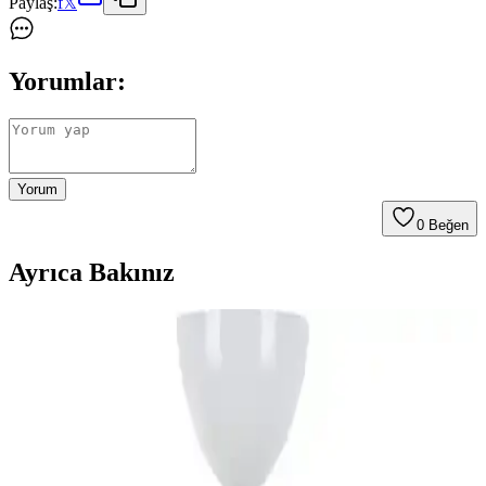
Paylaş:
f
𝕏
Yorumlar:
Yorum
0
Beğen
Ayrıca Bakınız
Yemek Odasında Modern ve Rustik Tarzlarla
Uyumlu Yan Konsol Seçimi Rehberi
Yemek odasında yan konsol seçimi, boyut, renk ve stil uyumuyla
modern ve rustik mobilyaların dengeli birleşimini sağlar. Bütçe ve
ikinci el seçenekler de değerlendirilmelidir.