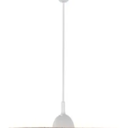
Modern Bohem Tarzı Oturma Odası İçin Doğru
Tablo Seçimi ve Dekorasyon Önerileri
Modern bohem tarzı oturma odalarında doğal toprak tonları ve
yuvarlak motifler tercih edilerek sıcak ve dengeli bir atmosfer
oluşturulur. Sert kontrast renklerden kaçınılır, renkli aksesuarlarla
uyum sağlanır.
İç Mekan Tasarımında Ayna Seçimi: Şekil, Yerleşim
ve Dekorasyon İpuçları
İç mekanlarda ayna seçimi, şekil ve yerleşim uyumuyla mekana
estetik katkı sağlar. Dikdörtgen ve kemerli aynalar farklı atmosferler
yaratırken, yansıma alanı ve dekorasyonla bütünlük önemlidir.
Neeko Sese Duyarlı TV Arkası RGB Şerit LED ile
Modern ve Fonksiyonel Aydınlatma Çözümü
Neeko ses duyarlı RGB LED şerit, televizyon arkası ve iç mekanlar
için tasarlanmış, renk ve mod seçenekleriyle estetik ve fonksiyonel
aydınlatma sağlar, kullanıcı dostu kontrol özellikleriyle öne çıkar.
Egecan Mobilya Beyaz Uçan Duvar Rafı Modern ve
Dayanıklı Tasarımıyla Dekorasyonunuza Şıklık