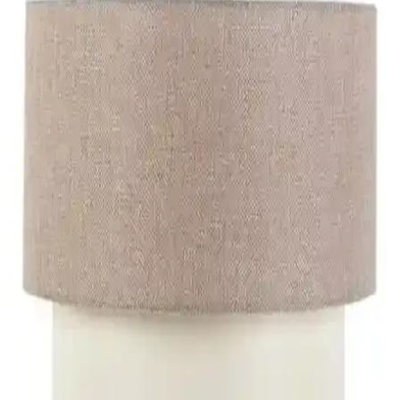
Katar
Egecan Mobilya'nın beyaz uçan duvar rafı, şık tasarımı ve kolay
montajı ile iç mekanlara modern bir dokunuş sağlar, dayanıklı
malzemeleriyle uzun ömürlü kullanım sunar.
West Home Dijital Baskılı Kaymaz Tabanlı
Yıkanabilir Salon Halısı Modern ve Şık Tasarım
West Home'un dijital baskılı, yıkanabilir ve kaymaz tabanlı salon
halısı, şık tasarımı ve kolay temizliğiyle evinizde güvenli ve estetik
bir ortam sağlar.
Limnizza Ahşap Ayaklı Zigon Sehpa Beyaz 3'lü
Yuvarlak Modern Tasarım ve Dayanıklılık
Limnizza'nin beyaz, yuvarlak ve 3'lü zigon sehpa seti, estetik ve
dayanıklı tasarımıyla iç mekanlara modern şıklık katıyor, kolay
montaj ve kullanım avantajları sunar.
İstanbul Festinhouse Pasta Tekli Sarkıt Avize Açık
Kahve Modern İç Mekan Dekorasyonu İçin Uygun