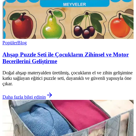
Popüler
Blog
Ahşap Puzzle Seti ile Çocukların Zihinsel ve Motor
Becerilerini Geliştirme
Doğal ahşap materyalden üretilmiş, çocukların el ve zihin gelişimine
katkı sağlayan eğitici puzzle seti, dayanıklı ve güvenli yapısıyla öne
çıkar.
Daha fazla bilgi edinin