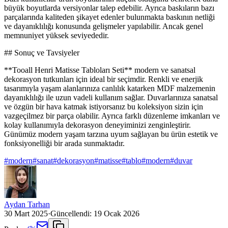
büyük boyutlarda versiyonlar talep edebilir. Ayrıca baskıların bazı
parçalarında kaliteden şikayet edenler bulunmakta baskının netliği
ve dayanıklılığı konusunda gelişmeler yapılabilir. Ancak genel
memnuniyet yüksek seviyededir.
## Sonuç ve Tavsiyeler
**Tooall Henri Matisse Tabloları Seti** modern ve sanatsal
dekorasyon tutkunları için ideal bir seçimdir. Renkli ve enerjik
tasarımıyla yaşam alanlarınıza canlılık katarken MDF malzemenin
dayanıklılığı ile uzun vadeli kullanım sağlar. Duvarlarınıza sanatsal
ve özgün bir hava katmak istiyorsanız bu koleksiyon sizin için
vazgeçilmez bir parça olabilir. Ayrıca farklı düzenleme imkanları ve
kolay kullanımıyla dekorasyon deneyiminizi zenginleştirir.
Günümüz modern yaşam tarzına uyum sağlayan bu ürün estetik ve
fonksiyonelliği bir arada sunmaktadır.
#
modern
#
sanat
#
dekorasyon
#
matisse
#
tablo
#
modern
#
duvar
Aydan Tarhan
30 Mart 2025
·
Güncellendi:
19 Ocak 2026