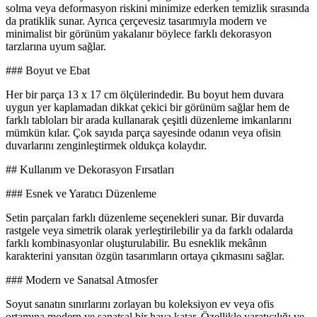
solma veya deformasyon riskini minimize ederken temizlik sırasında
da pratiklik sunar. Ayrıca çerçevesiz tasarımıyla modern ve
minimalist bir görünüm yakalanır böylece farklı dekorasyon
tarzlarına uyum sağlar.
### Boyut ve Ebat
Her bir parça 13 x 17 cm ölçülerindedir. Bu boyut hem duvara
uygun yer kaplamadan dikkat çekici bir görünüm sağlar hem de
farklı tabloları bir arada kullanarak çeşitli düzenleme imkanlarını
mümkün kılar. Çok sayıda parça sayesinde odanın veya ofisin
duvarlarını zenginleştirmek oldukça kolaydır.
## Kullanım ve Dekorasyon Fırsatları
### Esnek ve Yaratıcı Düzenleme
Setin parçaları farklı düzenleme seçenekleri sunar. Bir duvarda
rastgele veya simetrik olarak yerleştirilebilir ya da farklı odalarda
farklı kombinasyonlar oluşturulabilir. Bu esneklik mekânın
karakterini yansıtan özgün tasarımların ortaya çıkmasını sağlar.
### Modern ve Sanatsal Atmosfer
Soyut sanatın sınırlarını zorlayan bu koleksiyon ev veya ofis
ortamına modern ve sanatsal bir hava katar. Özellikle yaratıcılığı ve