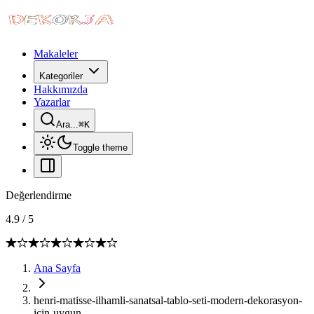
Makaleler
Kategoriler
Hakkımızda
Yazarlar
Ara...
⌘
K
Toggle theme
Değerlendirme
4.9
/
5
Ana Sayfa
henri-matisse-ilhamli-sanatsal-tablo-seti-modern-dekorasyon-
icin-uygun