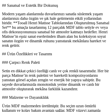
## Sanatsal ve Estetik Bir Dokunuş
Modern yaşam alanlarında duvarlarınızı sanatla süslemek yaşam
alanlarınızı daha özgün ve şık hale getirmenin etkili yollarından
biridir. **Tooall Henri Matisse Tablolarından Oluşturulmuş Sanatsal
Set** bu amaçla tasarlanmış 12 parçalık MDF tablo setiyle ev veya
ofis dekorasyonunuza sanatsal bir atmosfer katmayı hedefler. Henri
Matisse’in eşsiz sanat eserlerinden ilham alan bu koleksiyon soyut
sanatın özgün ve dinamik ruhunu yansıtarak mekânlara hareket ve
renk getirir.
## Ürün Özellikleri ve Tasarımı
### Çarpıcı Renk Paleti
Setin en dikkat çekici özelliği canlı ve çok renkli tasarımıdır. Her bir
parça Matisse’in renk paletini ve hareketli kompozisyonlarını
yansıtan görsel açıdan zengin ve enerjik bir yapıya sahiptir. Bu
sayede duvarlarınızda monotonluk yerine dinamik ve canlı bir
atmosfer oluşturarak mekâna farklılık kazandırır.
### Malzeme ve Dayanıklılık
Ürün MDF malzemeden üretilmiştir. Bu seçim uzun ömürlü
kullanım ve kolay bakım avantajı sağlar. MDF yüzeyi zamanla