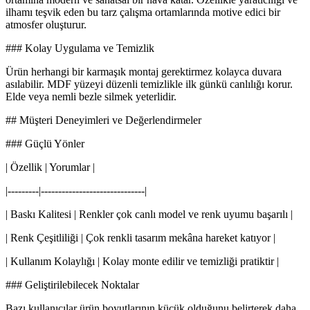
ilhamı teşvik eden bu tarz çalışma ortamlarında motive edici bir
atmosfer oluşturur.
### Kolay Uygulama ve Temizlik
Ürün herhangi bir karmaşık montaj gerektirmez kolayca duvara
asılabilir. MDF yüzeyi düzenli temizlikle ilk günkü canlılığı korur.
Elde veya nemli bezle silmek yeterlidir.
## Müşteri Deneyimleri ve Değerlendirmeler
### Güçlü Yönler
| Özellik | Yorumlar |
|---------|------------------------------|
| Baskı Kalitesi | Renkler çok canlı model ve renk uyumu başarılı |
| Renk Çeşitliliği | Çok renkli tasarım mekâna hareket katıyor |
| Kullanım Kolaylığı | Kolay monte edilir ve temizliği pratiktir |
### Geliştirilebilecek Noktalar
Bazı kullanıcılar ürün boyutlarının küçük olduğunu belirterek daha