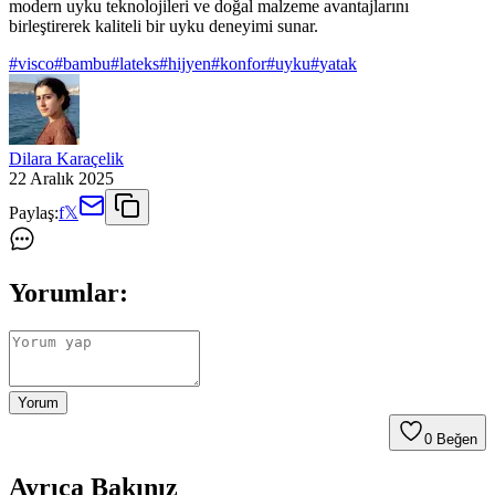
modern uyku teknolojileri ve doğal malzeme avantajlarını
birleştirerek kaliteli bir uyku deneyimi sunar.
#
visco
#
bambu
#
lateks
#
hijyen
#
konfor
#
uyku
#
yatak
Dilara Karaçelik
22 Aralık 2025
Paylaş:
f
𝕏
Yorumlar:
Yorum
0
Beğen
Ayrıca Bakınız