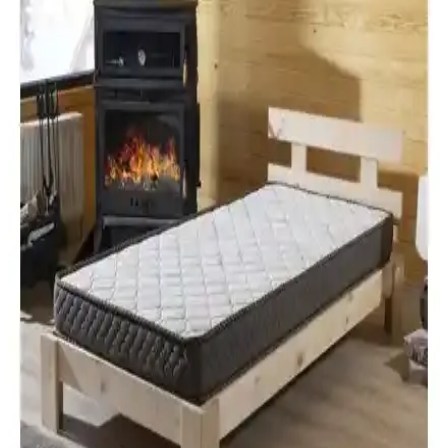
yatak, katlanabilir ve pratik kullanım
Avocado Armoni yatak, yüksek kaliteli visco malzemesi, katlanabilir
tasarımı ve terletmeyen yüzeyiyle uyku konforunu artırır, küçük
alanlar ve taşımalar için idealdir.
WellMatt Diamond Visco Yatak 9 cm (80x180)
İnceleme: Konfor ve Dayanıklılık Puanı
WellMatt Diamond Visco Yatak, 80x180 cm boyutlarında ve 9 cm
kalınlıkta visco malzeme ile konfor odaklı bir yüzey sunar. 100 DNS
yoğunluk ve kullanıcıların yüksek memnuniyetiyle desteklenen
dayanıklılık ve uyku kalitesi üzerinde durulur.
US. Sleeping Ortopedik Bamboo Visco Yatak:
Modern Tasarım ve Uzun Ömürlü Konfor
US. Sleeping'in ortopedik bamboo visco yatak, ergonomik yapısı ve
dayanıklı malzemeleriyle konforu ve uzun ömürlülüğü bir arada
sunar, bel ve sırt desteği sağlar.
Heyner Hygiene Comfort Bamboo Visco Yatak
50x100 cm: Konfor ve Hijyenin Buluşması