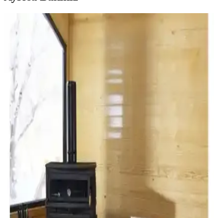
Viscotex Hard Serenity ve Lif Kılıflı Hava Kanallı
Visco Yastık Karşılaştırması
İki visco yastık modeli, boyut, sertlik ve kullanıcı geri bildirimleriyle
detaylı karşılaştırıldı. Hard Serenity yüksek sertlik ve boyun desteği
sağlarken, Lif Kılıflı yumuşaklık ve konfor sunuyor.
Viscotex visko yastık modellerinin özellikleri ve
karşılaştırması
Bu makale, Viscotex Lif Kılıflı Hava Kanallı ve Medium Serenity
ergonomik visko yastıklarının özelliklerini, kullanıcı yorumlarını ve
performanslarını detaylı şekilde karşılaştırıyor.
Avocado Armoni 90x190x13 cm ortopedik visco
yatak, katlanabilir ve pratik kullanım
Avocado Armoni yatak, yüksek kaliteli visco malzemesi, katlanabilir
tasarımı ve terletmeyen yüzeyiyle uyku konforunu artırır, küçük
alanlar ve taşımalar için idealdir.