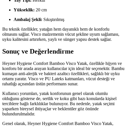
Yay Tipi:
Herkül
Yükseklik:
20 cm
Ambalaj Şekli:
Sıkıştırılmış
Bu teknik özellikler, yatağın hem dayanıklı hem de konforlu
olmasını sağlar. Visco malzemenin vücut şekline uyum sağlaması,
uyku kalitesini artırırken, yaylı ve sünger yapısı destek sağlar.
Sonuç ve Değerlendirme
Heyner Hygiene Comfort Bamboo Visco Yatak, özellikle hijyen ve
konforu bir arada arayan kullanıcılar için ideal bir seçenektir. Bambu
kumaşın anti-alerjik ve bakteri azaltıcı özellikleri, sağlıklı bir uyku
ortamı yaratır. Visco ve PU Lateks katmanları, vücut desteği ve
rahatlığı açısından üstün performans sunar.
Kullanıcı yorumları, yatak konforunun genel olarak olumlu
olduğunu gösterse de, sertlik ve koku gibi bazı konularda kişisel
tercihlere bağlı farklılıklar bulunuyor. Bu nedenle, yatak seçimi
yaparken bireysel ihtiyaçlar ve beklentiler göz önünde
bulundurulmalıdır.
Genel olarak, Heyner Hygiene Comfort Bamboo Visco Yatak,