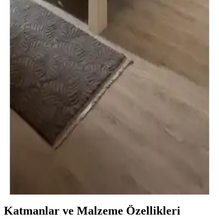
Heyner Hygiene Comfort Bamboo Visco Yatak, bambu kumaşın
antibakteriyel özelliği ve visco katmanıyla vücuda uyum sağlayan
konforu bir arada sunar. Hijyen ve rahatlık arayanlar için ideal bir
seçimdir.
Fom Smith ve Viscofoam Oturma Minderleri
Karşılaştırması: Konfor ve Serinlik Sağlayan
Seçenekler
İki popüler ortopedik oturma minderi olan Fom Smith ve
Viscofoam'un özellikleri, kullanıcı yorumları ve karşılaştırmasıyla,
doğru ürünü seçmek için detaylı bilgi sunuyoruz.
İki Popüler Tek Kişilik Yatak Modelinin Detaylı
Karşılaştırması
İki farklı yatak modeli olan Mubah ortopedik sünger yatak ve US.
Sleeping visco yataklarının özellikleri, avantajları ve kullanıcı
yorumlarıyla detaylı karşılaştırması.
Katmanlar ve Malzeme Özellikleri