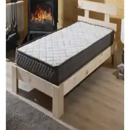
WellMatt Diamond Visco Yatak 9 cm (80x180)
İnceleme: Konfor ve Dayanıklılık Puanı
WellMatt Diamond Visco Yatak, 80x180 cm boyutlarında ve 9 cm
kalınlıkta visco malzeme ile konfor odaklı bir yüzey sunar. 100 DNS
yoğunluk ve kullanıcıların yüksek memnuniyetiyle desteklenen
dayanıklılık ve uyku kalitesi üzerinde durulur.
US. Sleeping Ortopedik Bamboo Visco Yatak:
Modern Tasarım ve Uzun Ömürlü Konfor
US. Sleeping'in ortopedik bamboo visco yatak, ergonomik yapısı ve
dayanıklı malzemeleriyle konforu ve uzun ömürlülüğü bir arada
sunar, bel ve sırt desteği sağlar.
Heyner Hygiene Comfort Bamboo Visco Yatak
50x100 cm: Konfor ve Hijyenin Buluşması
Heyner Hygiene Comfort Bamboo Visco Yatak, bambu kumaşın
antibakteriyel özelliği ve visco katmanıyla vücuda uyum sağlayan
konforu bir arada sunar. Hijyen ve rahatlık arayanlar için ideal bir
seçimdir.