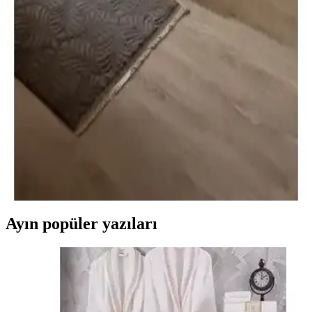
Fom Smith ve Viscofoam Oturma Minderleri
Karşılaştırması: Konfor ve Serinlik Sağlayan
Seçenekler
İki popüler ortopedik oturma minderi olan Fom Smith ve
Viscofoam'un özellikleri, kullanıcı yorumları ve karşılaştırmasıyla,
doğru ürünü seçmek için detaylı bilgi sunuyoruz.
İki Popüler Tek Kişilik Yatak Modelinin Detaylı
Karşılaştırması
İki farklı yatak modeli olan Mubah ortopedik sünger yatak ve US.
Sleeping visco yataklarının özellikleri, avantajları ve kullanıcı
yorumlarıyla detaylı karşılaştırması.
Ayın popüler yazıları