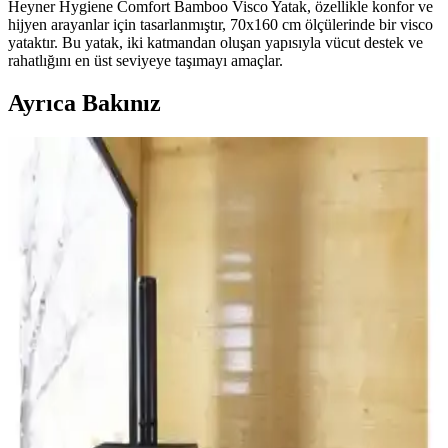
Heyner Hygiene Comfort Bamboo Visco Yatak, özellikle konfor ve
hijyen arayanlar için tasarlanmıştır, 70x160 cm ölçülerinde bir visco
yataktır. Bu yatak, iki katmandan oluşan yapısıyla vücut destek ve
rahatlığını en üst seviyeye taşımayı amaçlar.
Ayrıca Bakınız
Viscotex Hard Serenity ve Lif Kılıflı Hava Kanallı
Visco Yastık Karşılaştırması
İki visco yastık modeli, boyut, sertlik ve kullanıcı geri bildirimleriyle
detaylı karşılaştırıldı. Hard Serenity yüksek sertlik ve boyun desteği
sağlarken, Lif Kılıflı yumuşaklık ve konfor sunuyor.
Viscotex visko yastık modellerinin özellikleri ve
karşılaştırması
Bu makale, Viscotex Lif Kılıflı Hava Kanallı ve Medium Serenity
ergonomik visko yastıklarının özelliklerini, kullanıcı yorumlarını ve
performanslarını detaylı şekilde karşılaştırıyor.
Avocado Armoni 90x190x13 cm ortopedik visco