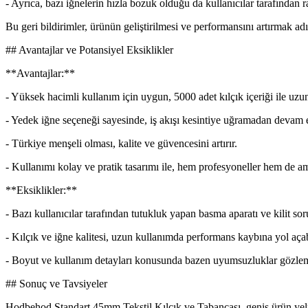
- Ayrıca, bazı iğnelerin hızla bozuk olduğu da kullanıcılar tarafından ra
Bu geri bildirimler, ürünün geliştirilmesi ve performansını artırmak adı
## Avantajlar ve Potansiyel Eksiklikler
**Avantajlar:**
- Yüksek hacimli kullanım için uygun, 5000 adet kılçık içeriği ile uzun
- Yedek iğne seçeneği sayesinde, iş akışı kesintiye uğramadan devam e
- Türkiye menşeli olması, kalite ve güvencesini artırır.
- Kullanımı kolay ve pratik tasarımı ile, hem profesyoneller hem de amat
**Eksiklikler:**
- Bazı kullanıcılar tarafından tutukluk yapan basma aparatı ve kilit sor
- Kılçık ve iğne kalitesi, uzun kullanımda performans kaybına yol açab
- Boyut ve kullanım detayları konusunda bazen uyumsuzluklar gözleml
## Sonuç ve Tavsiyeler
Hodbehod Standart 45mm Tekstil Kılçık ve Tabancası, geniş ürün yelpaze