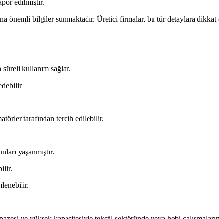
por edilmiştir.
na önemli bilgiler sunmaktadır. Üretici firmalar, bu tür detaylara dikkat 
 süreli kullanım sağlar.
debilir.
örler tarafından tercih edilebilir.
unları yaşanmıştır.
ilir.
enebilir.
si ve yüksek kapasitesiyle tekstil sektöründe veya hobi çalışmalarında t