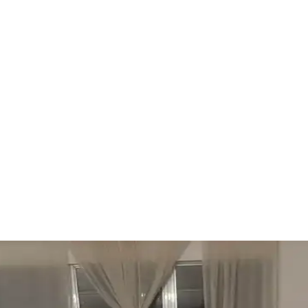
li Yöntemleri ve İpuçları
ydınlatma ve doğal öğeler gibi detaylar önemlidir. Bu yöntemlerle odanız