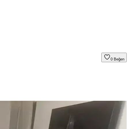
0
Beğen
ın atmosferini tamamen değiştirebilirsiniz.