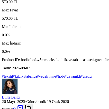
570.00
TL
Max Fiyat
570.00
TL
Min İndirim
0.0
%
Max İndirim
0.0
%
Product ID:
hodbehod-45mm-tekstil-kilcik-ve-tabancasi-seti-guvenilir-v
Tarih:
2026-08-07
#
tekstil
#
kilcik
#
tabanca
#
yedek-igne
#
hobi
#
dayanikli
#
uretici
Bilge Bağcı
26 Mayıs 2025
·
Güncellendi:
19 Ocak 2026