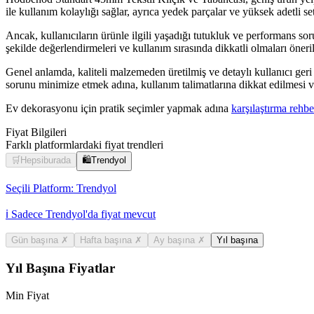
ile kullanım kolaylığı sağlar, ayrıca yedek parçalar ve yüksek adetli set
Ancak, kullanıcıların ürünle ilgili yaşadığı tutukluk ve performans soru
şekilde değerlendirmeleri ve kullanım sırasında dikkatli olmaları öneril
Genel anlamda, kaliteli malzemeden üretilmiş ve detaylı kullanıcı geri bil
sorunu minimize etmek adına, kullanım talimatlarına dikkat edilmesi 
Ev dekorasyonu için pratik seçimler yapmak adına
karşılaştırma rehbe
Fiyat Bilgileri
Farklı platformlardaki fiyat trendleri
🛒
Hepsiburada
🛍️
Trendyol
Seçili Platform:
Trendyol
ℹ️ Sadece Trendyol'da fiyat mevcut
Gün başına
✗
Hafta başına
✗
Ay başına
✗
Yıl başına
Yıl Başına Fiyatlar
Min Fiyat