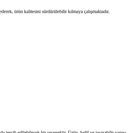
ederek, ürün kalitesini sürdürülebilir kılmaya çalışmaktadır.
ercih edilebilecek bir seçenektir. Ürün, hafif ve taşınabilir yapısı