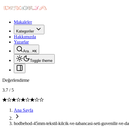
Makaleler
Kategoriler
Hakkımızda
Yazarlar
Ara...
⌘
K
Toggle theme
Değerlendirme
3.7
/
5
Ana Sayfa
hodbehod-45mm-tekstil-kilcik-ve-tabancasi-seti-guvenilir-ve-daya