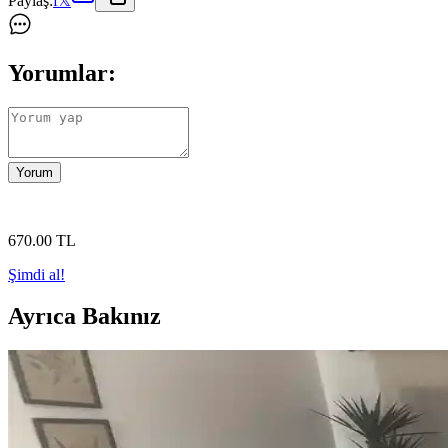
Paylaş:
f
𝕏
Yorumlar:
Yorum
670
.00
TL
Şimdi al!
Ayrıca Bakınız
Odanızı Daha Sıcak ve Konforlu Hale Getirmenin Etki
Odanın sıcak ve konforlu olması için renk seçimi, tekstil kullanımı, a