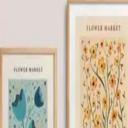
 Tablo Seti, ev dekorasyonunda fark yaratmak isteyenler için ideal bi
ık ve canlılık katacak eserlerdir. Plastik malzemenin dayanıklılığı ve 
çerçeve işçiliğinin yüksek seviyede olduğunu belirtmektedir. Renklerin can
ğunu vurgularken, çerçeve ve baskı kalitesinin genel olarak yüksek olduğ
zı kullanıcılar tarafından küçük çaplı sorunlar da rapor edilmiştir. Bun
ca, bazı ürünlerde çivilerin eksik olması ve köşelerin kırık gelmesi gi
edir.
ğa manzaralarıyla evinizde doğal bir atmosfer oluşturur.
vara asmak oldukça pratik ve hızlıdır.
örünüm, çeşitli iç mekan dekorasyon tarzlarına uyum sağlar.