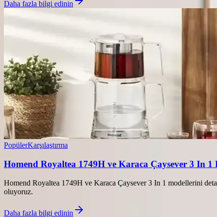
Daha fazla bilgi edinin
Popüler
Karşılaştırma
Homend Royaltea 1749H ve Karaca Çaysever 3 In 1 K
Homend Royaltea 1749H ve Karaca Çaysever 3 In 1 modellerini detaylı 
oluyoruz.
Daha fazla bilgi edinin