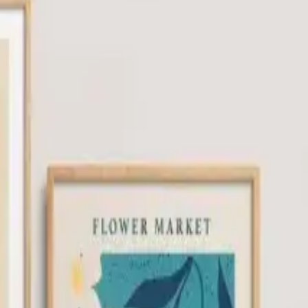
r tercih sunar. Bu set, 30x40 cm boyutlarındaki altı adet tabloyu
uzun ömürlü kullanımı, ürünün kullanım ömrünü uzatırken, ayni zamanda
lılığı ve detayların netliği, ürünün öne çıkan özellikleri arasında yer
unu dile getirir. Ayrıca, ürünün hafifliği ve duvara montajının kolay
lar arasında, ilk açıldığında boya kokusu, bazı çerçeve ve resimlerde
bi olumsuz deneyimler de mevcuttur. Bu durumlar, ürünün üretim veya