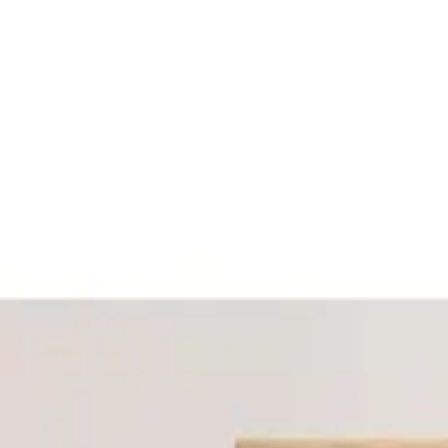
ayanıklı tasarımıyla evinizde doğa atmosferi yaratır, kolay montaj ve 
da sizi bekliyor.
 ve Doğallığın Buluşması