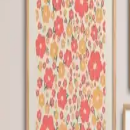
- Dayanıklılık: Plastik malzeme, uzun süre bozulmadan kullanılabilir, bö
Sonuç ve Tavsiyeler
HOMEPACK Doğal Ahşap Çerçeveli 6'lı Tablo Seti, evinizin atmosferini 
memnuniyet seviyeleriyle öne çıkmaktadır. Ancak, alım öncesinde ür
trendlerine uygun, doğa temalı eserler arıyorsanız, bu seti değerlend
koleksiyonunu tercih edebilirsiniz.
Ev dekoru seçiminde iki ürünün farklarını
karşılaştırma tablosu
ile gör
Paylaş:
f
𝕏
Yorumlar:
Yorum