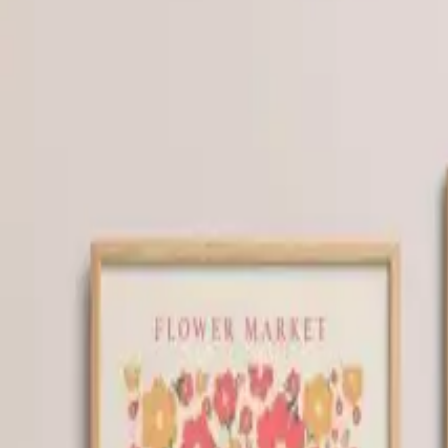
Göz alıcı Tasarım ve Kaliteli Malzeme
HOMEPACK markasının öne çıkan ürünü olan Doğal Ahşap Çerçeveli 6'lı
içerir ve her biri doğa temasıyla tasarlanmış, yaşam alanlarına sıcakl
modern ve şık çerçeve tasarımıyla estetik bir görünüm sunar.
Yüksek Beğeni ve Olumlu Geri Bildirimler
Kullanıcılar ürünle ilgili deneyimlerini paylaşırken, baskı kalitesi ve 
alır. Bazı müşteriler, baskıların ve renk tonlarının oldukça canlı oldu
olması da kullanıcı memnuniyetini artırır.
Üzerinde Durulan Noktalar ve Eleştiriler
Her ne kadar ürün genel anlamda olumlu geri dönüşler almış olsa da, ba
ortalanma sorunları, hafif deformasyonlar ve çatlamalar yer alır. Ayrı
paketleme aşamasındaki kalite kontrolündeki farklılıkları işaret etmekt
Farklılaştırıcı Özellikler ve Kullanım Avantajları
- Doğa Teması: Ev ortamına huzur ve sakinlik getiren bu tablo seti, do
- Kolay Montaj: Hafif yapısı ve uygun montaj aparatları sayesinde, du
- Estetik ve Modern Tasarım: Çerçevedeki kahverengi ton ve modern g