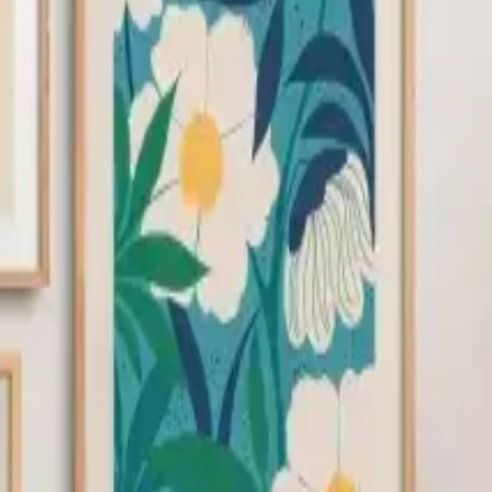
 Kalite ve şıklığı bir arada sunan bu ürün, kullanıcıların yüksek
umsuzlukların önüne geçmeye yardımcı olacaktır. Günümüz dekorasyon
gü tarzınıza uygun bir dekoratif unsur olarak, HOMEPACK'ın bu
0
Beğen