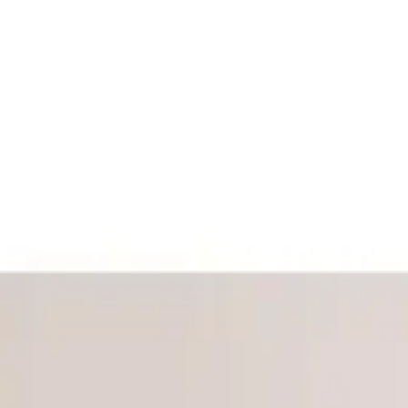
Dilara Karaçelik
Yazarı Ziyaret Et
İlham Veren Yazılar
Değerlendirme
3.8
/
5
Yazar
Dilara Karaçelik
Tür
İlham Veren Yazılar
Yayınlanma
15 Nisan 2025
Güncelleme
19 Ocak 2026
Kategoriler
ev-dekorasyonu
stil-tasarim
Bu Yazı Hakkında
HOMEPACK'in doğal ahşap çerçeveli 6'lı tablo seti, modern ve d
Trendler, ipuçları, rehberler ve yeni fikirlerle dolu içerikler bura
HOMEPACK Doğal Ahşap Çerçeveli 6'lı Tablo Seti Altı-014: Estetik