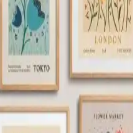
ylece yatırımınızın karşılığını alırsınız.
değiştirebilecek, estetik ve doğallık arayanlar için doğru bir seçimdir.
ün incelemesi ve dikkatli paketlenmiş olmasına dikkat etmek, olası ol
irebilirsiniz. Evinizin duvarlarını canlı ve anlamlı kılacak, kendine öz
ebilirsin.