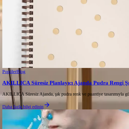
Popüler
Blog
AKILLICA Süresiz Planlayıcı Ajanda Pudra Rengi Ş
AKILLICA Süresiz Ajanda, şık pudra renk ve puantiye tasarımıyla günl
Daha fazla bilgi edinin