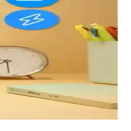
ihtiyaçlarınıza uygun?
itesi
llikler ve kullanıcı geri bildirimleri incelenerek aydınlatma
nlı dekoratif tasarım, loş sıcak tonlarda rahatlatıcı bir atmosfer ve
anım kolaylığı sunarken, kullanıcı yorumları ve teknik detaylar