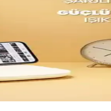
ığı ve kullanıcı memnuniyetleriyle detaylı karşılaştırması. Hangi model 
arım, Özellikler ve Kullanıcı Yorumları
lerinin tasarımı, özellikleri ve kullanıcı memnuniyeti üzerine bilgiler.
ido Sarmaşık Abajur Karşılaştırması: Aydınlatma Kal
ivido Abajur Sarmaşık Modern Yatak Odası Abajur arasındaki teknik öze
tma ve Tuz Sabunu Hediyesi Paketi
ulum sağlar; ampul dahildir ve dimmer yok. Doğal malzeme ve ahşap taba
ması: Özellikler ve Kullanıcı Yorumları
larıyla öne çıkıyor. Her iki ürün de taşınabilirlik, ışık kalitesi ve kull