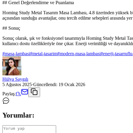
## Genel Değerlendirme ve Puanlama
Homing Study Metal Tasarım Masa Lambası, 4.8 üzerinden yüksek bir k
açısından sunduğu avantajlar, onu tercih edilme sebepleri arasında yer 
## Sonuç
Sonuç olarak, şık ve fonksiyonel tasarımıyla Homing Study Metal Tas
kullanıcı dostu özellikleriyle öne çıkar. Enerji verimliliği ve dayanık
#
masa-lambasi
#
metal-tasarim
#
modern-masa-lambasi
#
enerji-tasarrufl
Hülya Saygılı
5 Ağustos 2025
·
Güncellendi:
19 Ocak 2026
Paylaş:
f
𝕏
Yorumlar: