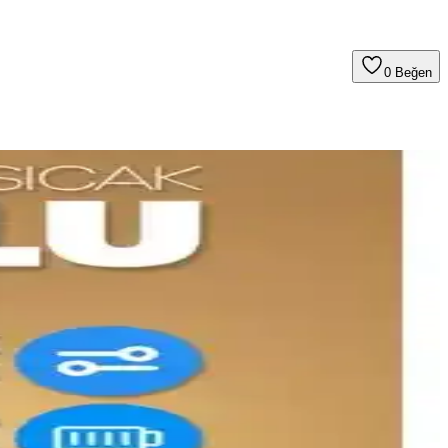
0
Beğen
e tasarım, verimliliği artırır.
ilerek, en uygun seçim için rehberlik sağlar.
K) ve dokunmalı üç kademeli karartma ile esnek ışık ayarı sağlar;