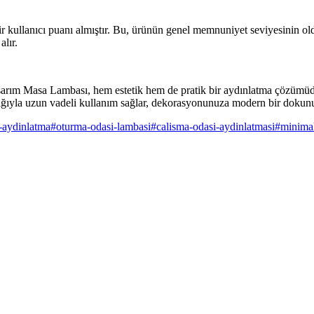
ullanıcı puanı almıştır. Bu, ürünün genel memnuniyet seviyesinin olduk
alır.
arım Masa Lambası, hem estetik hem de pratik bir aydınlatma çözümüdür
lılığıyla uzun vadeli kullanım sağlar, dekorasyonunuza modern bir dokunu
u-aydinlatma
#
oturma-odasi-lambasi
#
calisma-odasi-aydinlatmasi
#
minimal