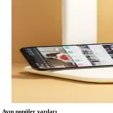
İşte Avec ve Cata Spiralli masa lambalarının tasarımı, kullanım kolayl
Ack ve Cata Şarjlı Masa Lambası Karşılaştırması: Tas
İki popüler masa lambasını detaylı karşılaştırıyoruz: Ack ve Cata model
Begüsa Tema Masa Lambası Eskitme Bej Şapka ile Viv
Bu karşılaştırmada Begüsa Tema Masa Lambası Eskitme Bej Şapka ile V
kapasitesi, boyutlar ve malzeme kalitesi karşılaştırılıyor.
Çankırı Kaya Tuzu Lamba: Masa Üstü Doğal Aydınla
Çankırı kaya tuzu bloğundan masa üstü lamba, 1.5 m kabloyla hızlı kur
tuz etkisi hissi sunar.
Telvesse ve The Wlue Şarjlı Masa Lambası Karşılaştır
Telvesse ve The Wlue şarjlı masa lambaları, farklı özellikleri ve tasarım
karşılaştırılıyor.
Ayın popüler yazıları