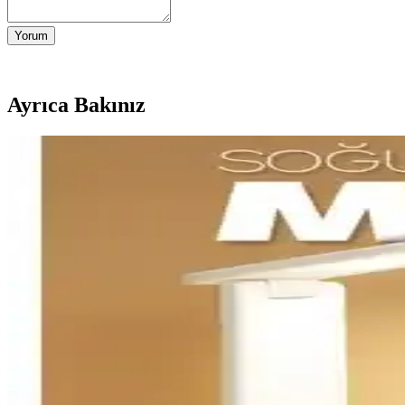
Yorum
Ayrıca Bakınız
Sıcak Renk Tonlu ve Dolaylı Aydınlatmalı Masa Lam
Sıcak renk tonu ve dolaylı aydınlatma sunan masa lambaları, göz yorgunl
Yatak Odası ve Masa Lambası Abajur Karşılaştırması
İki farklı yatak odası abajuru ve masa lambası modelinin malzeme, boyut
Cata CT-8435 Oslo Şarjlı Masa Lambası: Üç Renk M
Cata CT-8435 Oslo Şarjlı Masa Lambası, bronz tonlu demir gövde ile
dahili 1800 mAh pil, USB çıkışı ve 100 cm kablo.
Avec ve Cata Spiralli Masa Lambası Karşılaştırması: