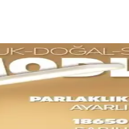
bası Seçimi İçin Kapsamlı Rehber
uğunu azaltır ve çalışma alanını homojen aydınlatır. Ampul özellikleri v
: Malzeme, Tasarım ve Kullanıcı Yorumları
, kullanım alanı ve kullanıcı geri bildirimleri detaylı şekilde analiz ed
odu ve USB Çıkışı
 şık bir masaüstü aydınlatması sunar. Üç renk modu (3200K/4000K/6400
 Tasarım, Fonksiyon ve Kullanıcı Yorumları