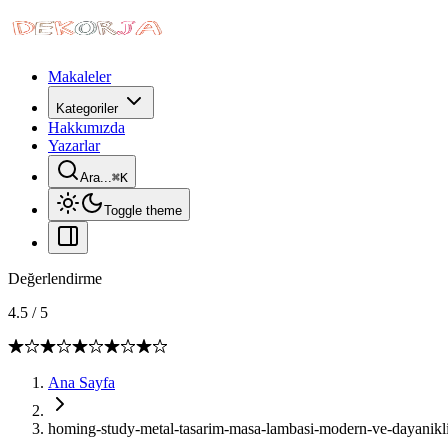
Makaleler
Kategoriler
Hakkımızda
Yazarlar
Ara...
⌘
K
Toggle theme
Değerlendirme
4.5
/
5
Ana Sayfa
homing-study-metal-tasarim-masa-lambasi-modern-ve-dayanikl