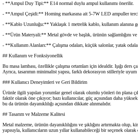
- **Ampul Duy Tipi:** E14 normal duylu ampul kullanımı önerilir.
- **Ampul Çeşidi:** Homing markasına ait 5-7W LED ampuller tercih e
- **Kablo Uzunluğu:** Yaklaşık 1 metrelik kablo, kullanım alanına gö
- **Ürün Materyali:** Metal gövde ve başlık, ürünün sağlamlığını ve şı
- **Kullanım Alanları:** Çalışma odaları, küçük salonlar, yatak odaları 
## Kullanım ve Fonksiyonellik
Bu masa lambası, özellikle çalışma ortamları için idealdir. Işığı ders ç
Ayrıca, tasarımın minimalist yapısı, farklı dekorasyon stilleriyle uyum 
### Kullanıcı Deneyimleri ve Geri Bildirim
Ürünle ilgili yapılan yorumlar genel olarak olumlu yönleri ön plana çı
faktör olarak öne çıkıyor; bazı kullanıcılar, güç açısından daha yüksek
bu da ürünün dayanıklılığı açısından dikkate alınmalıdır.
## Tasarım ve Malzeme Kalitesi
Metal malzeme, ürünün dayanıklılığını ve şıklığını artırmakta olup,
yapısıyla, kullanıcıların uzun yıllar kullanabileceği bir seçenek olarak 