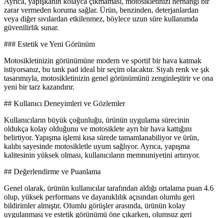
Ayrıca, yapışkanın kolayca çıkmaması, motosikletinizi herhangi bir
zarar vermeden koruma sağlar. Ürün, benzinden, deterjanlardan
veya diğer sıvılardan etkilenmez, böylece uzun süre kullanımda
güvenilirlik sunar.
### Estetik ve Yeni Görünüm
Motosikletinizin görünümüne modern ve sportif bir hava katmak
istiyorsanız, bu tank pad ideal bir seçim olacaktır. Siyah renk ve şık
tasarımıyla, motosikletinizin genel görünümünü zenginleştirir ve ona
yeni bir tarz kazandırır.
## Kullanıcı Deneyimleri ve Gözlemler
Kullanıcıların büyük çoğunluğu, ürünün uygulama sürecinin
oldukça kolay olduğunu ve motosiklete ayrı bir hava kattığını
belirtiyor. Yapışma işlemi kısa sürede tamamlanabiliyor ve ürün,
kalıbı sayesinde motosikletle uyum sağlıyor. Ayrıca, yapışma
kalitesinin yüksek olması, kullanıcıların memnuniyetini artırıyor.
## Değerlendirme ve Puanlama
Genel olarak, ürünün kullanıcılar tarafından aldığı ortalama puan 4.6
olup, yüksek performans ve dayanıklılık açısından olumlu geri
bildirimler almıştır. Olumlu görüşler arasında, ürünün kolay
uygulanması ve estetik görünümü öne çıkarken, olumsuz geri