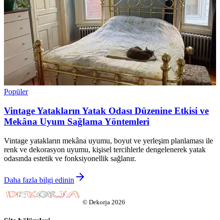
Popüler
Vintage Yatakların Yatak Odası Düzenine Etkisi ve
Mekâna Uyum Sağlama Yöntemleri
Vintage yatakların mekâna uyumu, boyut ve yerleşim planlaması ile
renk ve dekorasyon uyumu, kişisel tercihlerle dengelenerek yatak
odasında estetik ve fonksiyonellik sağlanır.
Daha fazla bilgi edinin
©
Dekorja
2026