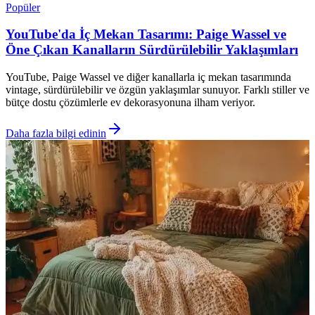
Popüler
YouTube'da İç Mekan Tasarımı: Paige Wassel ve
Öne Çıkan Kanalların Sürdürülebilir Yaklaşımları
YouTube, Paige Wassel ve diğer kanallarla iç mekan tasarımında
vintage, sürdürülebilir ve özgün yaklaşımlar sunuyor. Farklı stiller ve
bütçe dostu çözümlerle ev dekorasyonuna ilham veriyor.
Daha fazla bilgi edinin