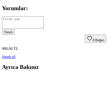
Yorumlar:
Yorum
0
Beğen
900
.00
TL
Şimdi al!
Ayrıca Bakınız
Gahome Koruyucu Motosiklet Kaskı: Güvenlik,
Konfor ve Şıklığın Bir Arada Sunumu
Gahome koruyucu motosiklet kaskı, yüksek kaliteli malzemeleri,
lens teknolojisi ve hafif tasarımıyla güvenli ve konforlu sürüş sağlar,
çeşitli renk seçenekleriyle tarzınıza uyum sağlar.