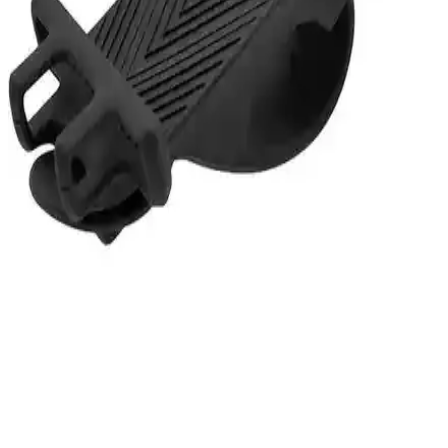
Güvenlik ve Konfor Odaklı Tasarım
LS2 FF320 Stream Evo ve FF353 Rapid modelleri, şık tasarım,
üstün güneş vizörü ve yüksek güvenlik özellikleriyle günlük şehir içi
sürüşlerinizde ideal çözümler sunar.
KKmoon ve Shopfocus Yarım Kask Karşılaştırması:
Tasarım, Güvenlik ve Konfor Analizi
Bu makalede KKmoon gözlüklü ve Shopfocus retro yarım
kasklarının tasarım, konfor ve güvenlik özellikleri detaylı şekilde
karşılaştırılıyor.
Fardoktoru Hs1 LED Motosiklet Ampulü: Güçlü
Işık ve Dayanıklılık Sunan Teknolojik Çözüm
Fardoktoru Hs1 LED motosiklet ampulü, CSP çip teknolojisi ve
fanless soğutma ile yüksek ışık performansı sağlar, enerji tasarrufu
yapar ve dayanıklılığıyla öne çıkar.
Fonte FN-530-5 Gidon Telefon Tutucu: Dayanıklı ve
Esnek Tasarımıyla Güvenli Sürüş Aksesuarı