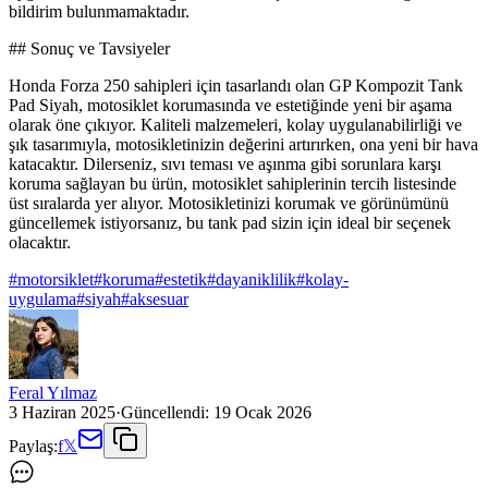
bildirim bulunmamaktadır.
## Sonuç ve Tavsiyeler
Honda Forza 250 sahipleri için tasarlandı olan GP Kompozit Tank
Pad Siyah, motosiklet korumasında ve estetiğinde yeni bir aşama
olarak öne çıkıyor. Kaliteli malzemeleri, kolay uygulanabilirliği ve
şık tasarımıyla, motosikletinizin değerini artırırken, ona yeni bir hava
katacaktır. Dilerseniz, sıvı teması ve aşınma gibi sorunlara karşı
koruma sağlayan bu ürün, motosiklet sahiplerinin tercih listesinde
üst sıralarda yer alıyor. Motosikletinizi korumak ve görünümünü
güncellemek istiyorsanız, bu tank pad sizin için ideal bir seçenek
olacaktır.
#
motorsiklet
#
koruma
#
estetik
#
dayaniklilik
#
kolay-
uygulama
#
siyah
#
aksesuar
Feral Yılmaz
3 Haziran 2025
·
Güncellendi:
19 Ocak 2026
Paylaş:
f
𝕏