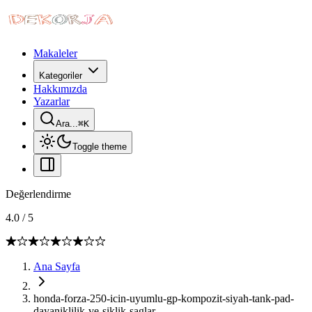
Makaleler
Kategoriler
Hakkımızda
Yazarlar
Ara...
⌘
K
Toggle theme
Değerlendirme
4.0
/
5
Ana Sayfa
honda-forza-250-icin-uyumlu-gp-kompozit-siyah-tank-pad-
dayaniklilik-ve-siklik-saglar