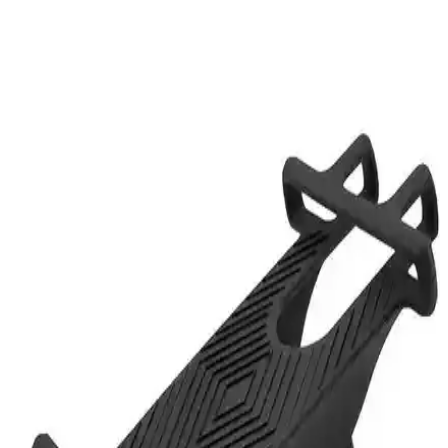
Kişiye Özel Motosiklet Temalı Ahşap Duvar Saati
Modern ve Şık Dekorasyon Ürünü
Modern tasarımı ve kişiye özel detaylarıyla dikkat çeken ahşap
duvar saati, antik eserler ve motosiklet motifleriyle şık bir
dekorasyon ve hediye seçeneği sunar.
LS2 Açık Kask Airflow ve Airflow 2 Nardo Kask
Karşılaştırması
LS2 Açık Kask Airflow ve Airflow 2 Nardo modellerinin özellikleri,
avantajları ve kullanıcı deneyimleri detaylı analiz edilerek hangi
kaskın sizin için daha uygun olduğunu gösteriyor.
Honda PCX 125 için Monero 3D Sele Kılıfı Fileli:
Dayanıklı ve Estetik Koruma Çözümü
Honda PCX 125 modeline özel Monero 3D sele kılıfı, dayanıklı
malzemeleri ve estetik tasarımıyla motosikletinizi yağış ve aşınmaya
karşı korur. Kolay montaj ve kullanım sağlar.
LS2 FF320 Stream Evo ve FF353 Rapid Kasklar