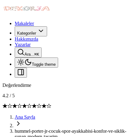
Makaleler
Kategoriler
Hakkımızda
Yazarlar
Ara...
⌘
K
Toggle theme
Değerlendirme
4.2
/
5
Ana Sayfa
hummel-porter-jr-cocuk-spor-ayakkabisi-konfor-ve-siklik-
sunan-modern-tasarim