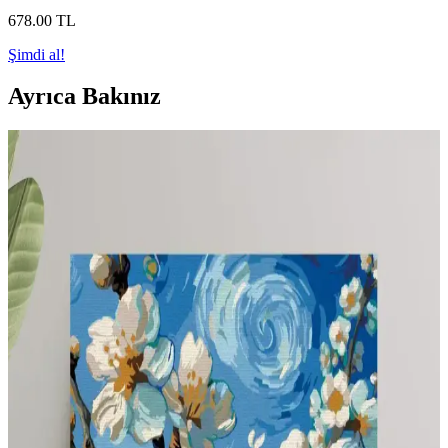
678
.00
TL
Şimdi al!
Ayrıca Bakınız
Mikro Anaokullarında Pencere Kenarı Tasarımı:
Fonksiyonel ve Estetik Yaklaşımlar
Mikro anaokullarında pencere kenarları, doğal renkler ve yumuşak
dokularla çocukların konforunu artırırken gizlilik ve yaratıcılığı
destekleyen çok yönlü alanlar sunar.
Dar ve Çok Amaçlı Mekanlarda Fonksiyonel ve
Estetik Dekorasyon Yöntemleri
Dar ve çok amaçlı mekanlarda doğru mobilya seçimi, renk kullanımı
ve depolama çözümleriyle hem işlevsel hem estetik yaşam alanları
oluşturmak mümkündür. Mekanın amacı ve çocuk oyun alanları
dikkate alınmalıdır.