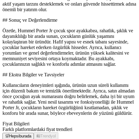
aktif yaşam tarzını desteklemek ve onları güvende hissettirmek adına
önemli bir yatırım olur.
## Sonuç ve Değerlendirme
Özetle, Hummel Porter Jr çocuk spor ayakkabısı, rahatlık, şıklık ve
dayanıklılığı bir arada sunan, çocukların günlük yaşamını
kolaylaştıran bir üründür. Hafif yapısı ve esnek tabanı sayesinde,
çocuklar hareket ederken özgürlük hisseder. Ayrıca, kullanıcı
yorumları ve genel değerlendirmeler, ürünün yüksek kalitesini ve
memnuniyet seviyesini ortaya koymaktadır. Bu ayakkabı,
çocuklarınızın sağlıklı ve konforlu adımlar atmasını sağlar.
## Ekstra Bilgiler ve Tavsiyeler
Kullanıcıların deneyimleri ışığında, ürünün uzun süreli kullanımı
için düzenli bakım ve temizlik önerilmektedir. Ayrıca, satın almadan
önce çocuğun ayak numarasını doğru belirlemek, daha iyi bir uyum
ve rahatlık sağlar. Yeni nesil tasarımı ve fonksiyonelliği ile Hummel
Porter Jr, çocukların hareket özgürlüğünü kısıtlamadan, şıklık ve
konforu bir arada sunar, böylece ebeveynlerin de yüzünü güldürür.
Fiyat Bilgileri
Farklı platformlardaki fiyat trendleri
🛒
Hepsiburada
🛍️
Trendyol