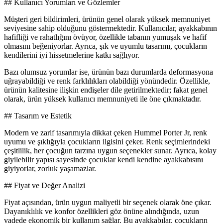
## Kullanıcı Yorumları ve Gözlemler
Müşteri geri bildirimleri, ürünün genel olarak yüksek memnuniyet
seviyesine sahip olduğunu göstermektedir. Kullanıcılar, ayakkabının
hafifliği ve rahatlığını övüyor, özellikle tabanın yumuşak ve hafif
olmasını beğeniyorlar. Ayrıca, şık ve uyumlu tasarımı, çocukların
kendilerini iyi hissetmelerine katkı sağlıyor.
Bazı olumsuz yorumlar ise, ürünün bazı durumlarda deformasyona
uğrayabildiği ve renk farklılıkları olabildiği yönündedir. Özellikle,
ürünün kalitesine ilişkin endişeler dile getirilmektedir; fakat genel
olarak, ürün yüksek kullanıcı memnuniyeti ile öne çıkmaktadır.
## Tasarım ve Estetik
Modern ve zarif tasarımıyla dikkat çeken Hummel Porter Jr, renk
uyumu ve şıklığıyla çocukların ilgisini çeker. Renk seçimlerindeki
çeşitlilik, her çocuğun tarzına uygun seçenekler sunar. Ayrıca, kolay
giyilebilir yapısı sayesinde çocuklar kendi kendine ayakkabısını
giyiyorlar, zorluk yaşamazlar.
## Fiyat ve Değer Analizi
Fiyat açısından, ürün uygun maliyetli bir seçenek olarak öne çıkar.
Dayanıklılık ve konfor özellikleri göz önüne alındığında, uzun
vadede ekonomik bir kullanım sağlar. Bu ayakkabılar, çocukların