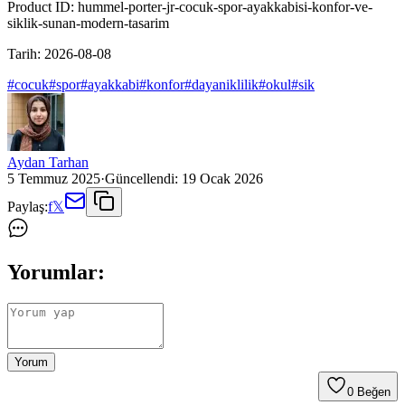
Product ID:
hummel-porter-jr-cocuk-spor-ayakkabisi-konfor-ve-
siklik-sunan-modern-tasarim
Tarih:
2026-08-08
#
cocuk
#
spor
#
ayakkabi
#
konfor
#
dayaniklilik
#
okul
#
sik
Aydan Tarhan
5 Temmuz 2025
·
Güncellendi:
19 Ocak 2026
Paylaş:
f
𝕏
Yorumlar:
Yorum
0
Beğen