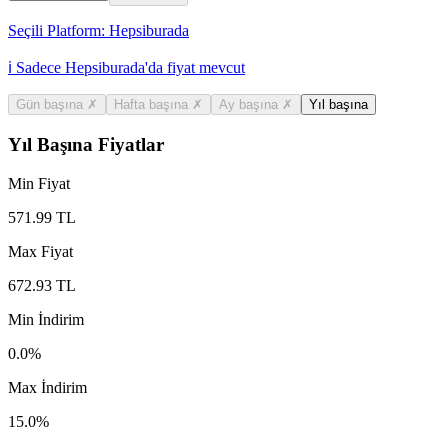
Seçili Platform:
Hepsiburada
ℹ️ Sadece Hepsiburada'da fiyat mevcut
Gün başına
✗
Hafta başına
✗
Ay başına
✗
Yıl başına
Yıl Başına Fiyatlar
Min Fiyat
571.99
TL
Max Fiyat
672.93
TL
Min İndirim
0.0
%
Max İndirim
15.0
%