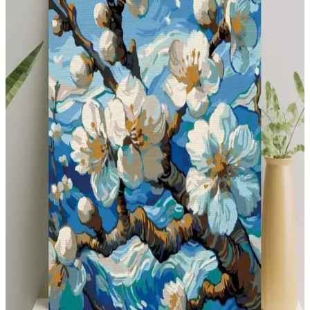
Perde Uzunluğu Seçiminde Estetik ve Pratik
Dengenin Önemi
Perde uzunluğu, estetik ve işlevselliği etkileyen önemli bir unsurdur.
Yere değen perdeler şık görünse de, evcil hayvan ve çocuklu evlerde
kısa perdeler temizlik ve dayanıklılık açısından avantaj sağlar.
Çocuklu Evler İçin Koridor Dekorasyonunda
Güvenlik ve Estetik Çözümler
Çocuklu evlerde koridor dekorasyonunda güvenlik ve estetik ön
plandadır. Dayanıklı malzemeler, sıcak renkler ve fonksiyonel
mobilyalarla hem güvenli hem şık alanlar yaratılır.
Tryon Kidz Çocuk Kaleci Eldiveni Sarı: Dayanıklı
ve Konforlu Spor Ekipmanı
Tryon Kidz Sarı çocuk kaleci eldiveni, dayanıklı malzemeleri ve
ayarlanabilir yapısıyla güvenli ve konforlu futbol deneyimi sunar.
Uzun ömürlü ve esnek tasarımıyla sahada fark yaratır.
Çocuklar İçin Boyama ve Eğlence Setleri
Karşılaştırması En İyi Seçenekler ve Özellikler