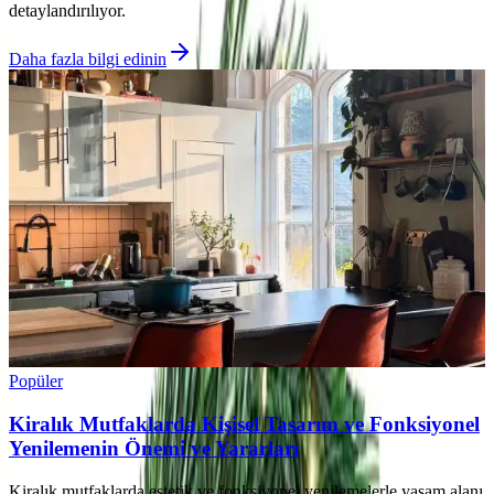
detaylandırılıyor.
Daha fazla bilgi edinin
Popüler
Kiralık Mutfaklarda Kişisel Tasarım ve Fonksiyonel
Yenilemenin Önemi ve Yararları
Kiralık mutfaklarda estetik ve fonksiyonel yenilemelerle yaşam alanı