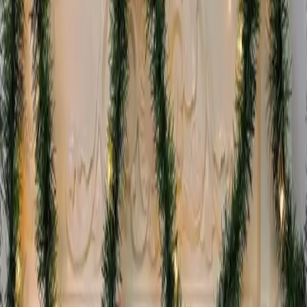
ürünün tercih edilmesinde önemli bir rol oynar. Pilli ve LED
teknolojisinin avantajları enerji tasarrufu ve pratik kullanım
açısından öne çıkar.
Ancak bazı müşteriler ışıkların çalışmaması bozuk gelmesi veya kısa
ömürlü olması gibi olumsuz geri bildirimlerde bulunmuştur. Bu
ürünün kalite kontrol süreçlerindeki eksikliklere işaret edebilir ve
alıcıların dikkatli olması gerektiğini gösterir.
Kullanım Alanları ve Dekorasyon Önerileri
Bu şerit yılbaşı ağaçlarının süslenmesi salon dekorasyonu bahçe ve
balkon süslemeleri veya özel etkinlikler için idealdir. Özellikle doğal
ve samimi bir atmosfer yaratmak isteyenler için tercih edilebilir. Işıklı
yapısı ve yeşil renk tonlarıyla doğa temalı veya rustik
dekorasyonlara uyum sağlar.
Sonuç ve Tavsiyeler
Huzur Party Store'un bu 5 metre uzunluğundaki yeşil çam dalı şeridi
estetik ve fonksiyonellik açısından çeşitli avantajlar sunar. Ancak
ürünle ilgili yaşanmış bazı teknik sorunlar göz önüne alınmış
olduğunda satın almadan önce kullanıcı yorumlarını dikkatle
incelemek faydalı olacaktır. Kaliteli malzeme ve dekoratif
özellikleriyle yılbaşı ve özel günlerde ortamınıza sıcaklık katmak
isteyenler için ideal bir tercih olabilir.