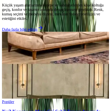
Küçük yaşam alanlarında kanepe ve sandalyelerden köşe koltuğa
geçiş, konfor ve tasarım arasında denge kurmayı gerektirir. Renk,
kumaş seçimi ve mobilya düzeni, mekânın fonksiyonelliğini ve
estetiğini etkiler.
Daha fazla bilgi edinin
Popüler