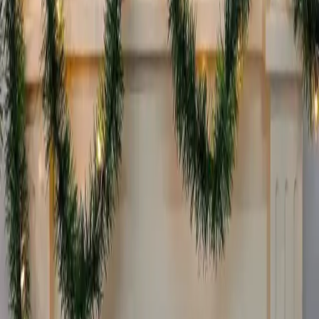
Fiyat Bilgileri
Farklı platformlardaki fiyat trendleri
🛒
Hepsiburada
🛍️
Trendyol
Seçili Platform:
Trendyol
ℹ️ Sadece Trendyol'da fiyat mevcut
Gün başına
✗
Hafta başına
✗
Ay başına
✗
Yıl başına
Yıl Başına Fiyatlar
Min Fiyat
148.99
TL
Max Fiyat
187.99
TL
Min İndirim
0.0
%