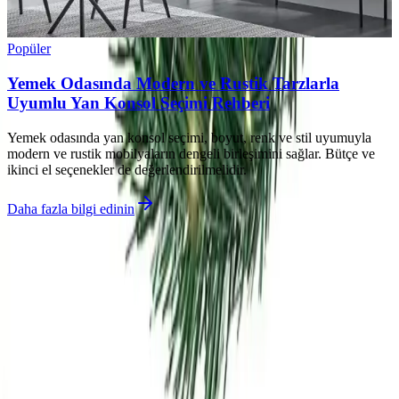
Popüler
Yemek Odasında Modern ve Rustik Tarzlarla
Uyumlu Yan Konsol Seçimi Rehberi
Yemek odasında yan konsol seçimi, boyut, renk ve stil uyumuyla
modern ve rustik mobilyaların dengeli birleşimini sağlar. Bütçe ve
ikinci el seçenekler de değerlendirilmelidir.
Daha fazla bilgi edinin
©
Dekorja
2026
Site bölümleri
Ana Sayfa
Kategoriler
Etiketler
Yazarlar