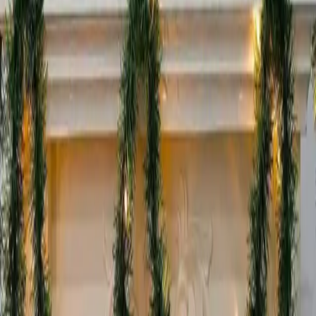
bir ışık yayma özelliği ile dikkat çeker. Bu özellik özellikle akşam ve
gece saatlerinde dekorasyonunuzu ön plana çıkarır.
Kullanım Avantajları ve Pratiklik
İçeriğinde bulunan LED ışıklar enerji tasarrufu sağlayan ve uzun
ömürlü teknolojilerdir. Pilli yapıya sahip olması ise elektrik prizine
ihtiyaç duymadan kolayca kullanılmasını sağlar. Ayrıca ürünün
toplam uzunluğu olan 5 metre geniş alanları süslemek için idealdir.
Farklı alanlarda özellikle salonlar bahçeler veya etkinlik alanlarında
rahatlıkla kullanılabilir.
Dayanıklılık ve Güvenlik
Malzeme kalitesi sayesinde ürün sert ve dayanıklıdır. Pili takma
bölmesi kullanımı kolay ve güvenli hale getirilmiştir. Ancak bazı
kullanıcılar ışıkların çalışmaması veya bozuk gelmesi gibi sorunlar
bildirmiştir. Bu durum ürünün seri üretim sürecinde yaşanmış
olabilecek teknik problemleri işaret eder.
Müşteri Geri Bildirimleri ve Değerlendirmeler
Ürünün genel değerlendirme puanı 4.3 olup kullanıcıların büyük
çoğunluğu malzeme kalitesi ve görsel etkileyiciliği üzerinde olumlu
görüşler bildirmiştir. Özellikle çam dalının gerçekçi ve kalın yapısı