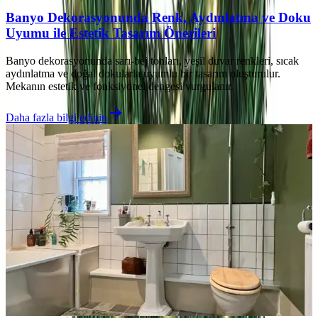
Banyo Dekorasyonunda Renk, Aydınlatma ve Doku
Uyumu ile Estetik Tasarım Önerileri
Banyo dekorasyonunda sarı-bej tonları, yeşil duvar renkleri, sıcak
aydınlatma ve doğal dokularla uyumlu bir tasarım oluşturulur.
Mekanın estetik ve fonksiyonel dengesi vurgulanır.
Daha fazla bilgi edinin