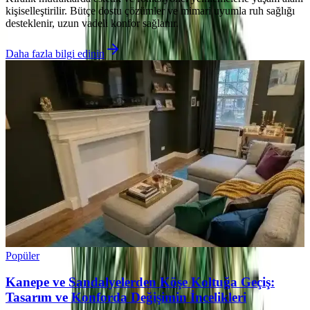
kişiselleştirilir. Bütçe dostu çözümler ve mimari uyumla ruh sağlığı
desteklenir, uzun vadeli konfor sağlanır.
Daha fazla bilgi edinin
Popüler
Kanepe ve Sandalyelerden Köşe Koltuğa Geçiş:
Tasarım ve Konforda Değişimin İncelikleri