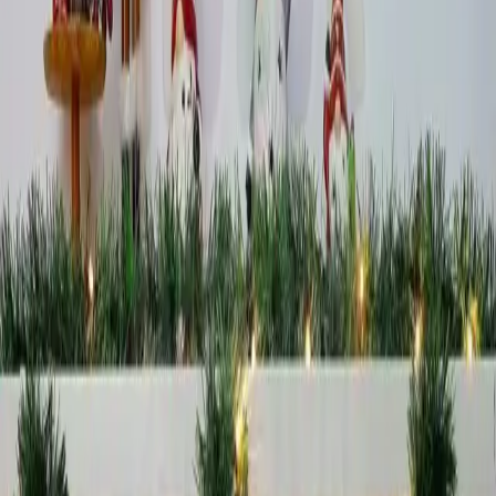
metre uzunluğunda doğal görünümlü yeşil çam dalı
şeridi, enerji tasarruflu ve dayanıklı özellikleriyle
dekorasyonun vazgeçilmezi.
Trendler, ipuçları, rehberler ve yeni fikirlerle dolu
içerikler burada sizi bekliyor.
Huzur Party Store 5 Metre Işıklı Yeşil Çam Dalı Şerit Garland:
Yılbaşı ve Dekorasyonun Vazgeçilmezi
Ürün Tanımı ve Genel Özellikler
Huzur Party Store'un sunduğu bu 5 metre uzunluğundaki ışıklı yeşil
çam dalı şeridi yılbaşı ve özel kutlamalar için mükemmel bir
dekorasyon seçeneğidir. Ürün canlı ve doğal görünümlü yeşil
rengiyle dikkat çekerken içeriğinde bulunan LED ışıklar sayesinde
ortamınıza sıcak ve samimi bir atmosfer katmayı amaçlar. Ayrıca
ürünün kalitesi ve malzeme dayanıklılığı uzun süreli kullanım ve
estetik görünüm sağlar.
Tasarım ve Estetik Özellikler
Bu şerit gerçekçi çam dalı görünümüne sahip olup ince ve kalın
dalların dengeli birleşimiyle doğal bir yapıya sahiptir. Yeşil rengin
tonları gerçek çam ağaçlarına yakın olacak şekilde özenle seçilmiştir.
Ayrıca ürünün iç kısmındaki LED ışıklar yanıp sönen ve yumuşak