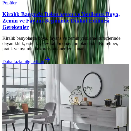
Popüler
Kiralık Banyoda Dekorasyon ve Yenileme: Boya,
Zemin ve Fayans Seçiminde Dikkat Edilmesi
Gerekenler
Kiralık banyolarda boya, fayans ve zemin yenileme süreçlerinde
dayanıklılık, estetik ve ev sahibi onayı ön plandadır. Bu rehber,
pratik ve uyumlu dekorasyon önerileri sunar.
Daha fazla bilgi edinin