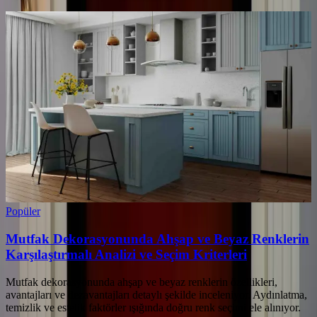
Popüler
Mutfak Dekorasyonunda Ahşap ve Beyaz Renklerin
Karşılaştırmalı Analizi ve Seçim Kriterleri
Mutfak dekorasyonunda ahşap ve beyaz renklerin özellikleri,
avantajları ve dezavantajları detaylı şekilde inceleniyor. Aydınlatma,
temizlik ve estetik faktörler ışığında doğru renk seçimi ele alınıyor.