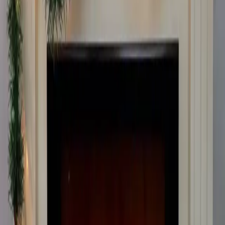
Max İndirim
10.0
%
Product ID:
huzur-party-store-un-5-metre-isikli-yesil-cam-dali-seridi-
yilbasi-ve-dekorasyon-icin
Tarih:
2026-08-10
Paylaş:
f
𝕏
Yorumlar:
Yorum
0
Beğen
Ayın popüler yazıları