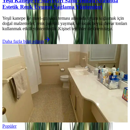
Yeşil Kanepe ve Mavi-Gri Sahil Teması Arasında
Estetik Renk Uyumu Sağlama Yöntemleri
Yeşil kanepe ile mavi-gri sahil teması arasında uyum sağlamak için
doğal malzemeler, renk paletini yaymak ve sıcak beyaz duvar tonları
kullanmak etkili yöntemlerdir. Kişisel tercihler de önem taşır.
Daha fazla bilgi edinin
Popüler