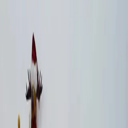
Makaleler
Kategoriler
Hakkımızda
Yazarlar
Ara...
⌘
K
Toggle theme
Ana Sayfa
İlham Veren Yazılar
Huzur Party Store'un 5 Metre Işıklı Yeşil Çam Dalı Şeridi
Yılbaşı ve Dekorasyon İçin
Huzur Party Store'un 5 Metre Işıklı Yeşil