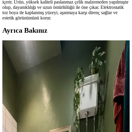
içerir. Ürün, yüksek kaliteli paslanmaz çelik malzemeden yapılmıştır
olup, dayanıklılığı ve uzun ömürlülüğü ile öne çıkar. Elektrostatik
toz boya ile kaplanmış yüzeyi, aşınmaya karşı direnç sağlar ve
estetik görünümünü korur.
Ayrıca Bakınız
1960'lar Banyosunu Modernize Etmek İçin Renk,
Malzeme ve Tasarım Önerileri
1960'lar banyolarını modernleştirmek için renk dengesi,
mikroçimento duvarlar, şeffaf duş perdeleri ve pirinç donanımlar
kullanılarak ferah ve estetik bir ortam yaratılabilir.
1970'ler Banyosunu 1000 Dolar Altında Yenilemek
İçin Yüksek Getirili Güncellemeler
1970'lerden kalma banyoları 1000 dolar altı bütçeyle yenilemek için
duvar boyası, aydınlatma, ayna ve fayans boyama gibi düşük
maliyetli ama etkili yöntemler sunuluyor. Retro estetik korunuyor.
Tuvaletin Üstü İçin Fonksiyonel ve Estetik