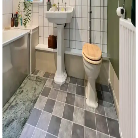
Doğru bakım ve uyumla estetik ve fonksiyonel sonuçlar elde edilir.
Banyo Dekorasyonunda Yeşil Tonları ve Güvenlik
Önlemleriyle Estetik ve Fonksiyonellik
Banyo dekorasyonunda yeşil tonlar, altın detaylar ve çiçek
desenleriyle estetik bir atmosfer oluştururken, perde seçimi ve
düzenlemesi yangın riskini azaltmak için önemlidir.
Banyo Duvar Boyası Seçiminde Renk ve Donanım
Uyumu: Modern ve Doğal Yaklaşımlar
Banyo duvar boyası seçimi, renk ve donanım uyumuyla mekanın
atmosferini belirler. Mavi-gri, yeşil ve nötr tonlar rahatlatıcı ve doğal
bir ortam sağlar. Siyah donanımlar mekan bütünlüğünü güçlendirir.
Küçük Yarım Banyoda Ekonomik ve Estetik
Yenileme: Tasarım ve Maliyet Analizi
30 yıl sonra küçük bir yarım banyoda yapılan yenileme, mantar
desenli duvar kağıdı ve uygun malzeme seçimiyle estetik ve
işlevselliği artırdı. Maliyetler ve detaylar analiz edildi.
Kiralık Banyoda Dekorasyon ve Yenileme: Boya,