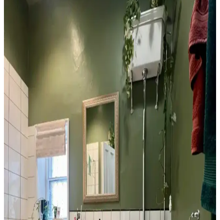
mikroçimento duvarlar, şeffaf duş perdeleri ve pirinç donanımlar
kullanılarak ferah ve estetik bir ortam yaratılabilir.
1970'ler Banyosunu 1000 Dolar Altında Yenilemek
İçin Yüksek Getirili Güncellemeler
1970'lerden kalma banyoları 1000 dolar altı bütçeyle yenilemek için
duvar boyası, aydınlatma, ayna ve fayans boyama gibi düşük
maliyetli ama etkili yöntemler sunuluyor. Retro estetik korunuyor.
Tuvaletin Üstü İçin Fonksiyonel ve Estetik
Dekorasyon ve Depolama Çözümleri
Tuvaletin üst kısmı, depolama dolapları, raflar, sanat eserleri ve
uygun aydınlatma ile hem fonksiyonel hem de estetik hale
getirilebilir. Doğru malzeme ve renk seçimi mekanın atmosferini
dengeler.
Banyo Dekorasyonunda Havlu Renk Seçimi: Estetik
ve Pratik İpuçları
Havlu renk seçimi, banyo dekorasyonunun uyumu ve pratikliği için
önemlidir. Beyaz, siyah ve toprak tonları farklı avantajlar sunar.