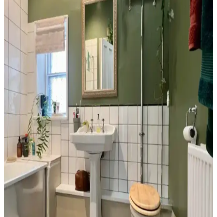
Dekorasyon ve Depolama Çözümleri
Tuvaletin üst kısmı, depolama dolapları, raflar, sanat eserleri ve
uygun aydınlatma ile hem fonksiyonel hem de estetik hale
getirilebilir. Doğru malzeme ve renk seçimi mekanın atmosferini
dengeler.
Banyo Dekorasyonunda Havlu Renk Seçimi: Estetik
ve Pratik İpuçları
Havlu renk seçimi, banyo dekorasyonunun uyumu ve pratikliği için
önemlidir. Beyaz, siyah ve toprak tonları farklı avantajlar sunar.
Doğru bakım ve uyumla estetik ve fonksiyonel sonuçlar elde edilir.
Banyo Dekorasyonunda Yeşil Tonları ve Güvenlik
Önlemleriyle Estetik ve Fonksiyonellik
Banyo dekorasyonunda yeşil tonlar, altın detaylar ve çiçek
desenleriyle estetik bir atmosfer oluştururken, perde seçimi ve
düzenlemesi yangın riskini azaltmak için önemlidir.
Banyo Duvar Boyası Seçiminde Renk ve Donanım
Uyumu: Modern ve Doğal Yaklaşımlar