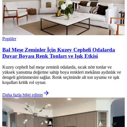
Popüler
Bal Meşe Zeminler İçin Kuzey Cepheli Odalarda
Duvar Boyası Renk Tonları ve Işık Etkisi
Kuzey cepheli bal meşe zeminli odalarda, sıcak nötr tonlar ve
yüksek yansıtma değerine sahip boya renkleri mekânın aydınlık ve
dengeli görünmesini sağlar. Renk seçiminde alt ton uyumu ve ışık
koşulları kritik rol oynar.
Daha fazla bilgi edinin