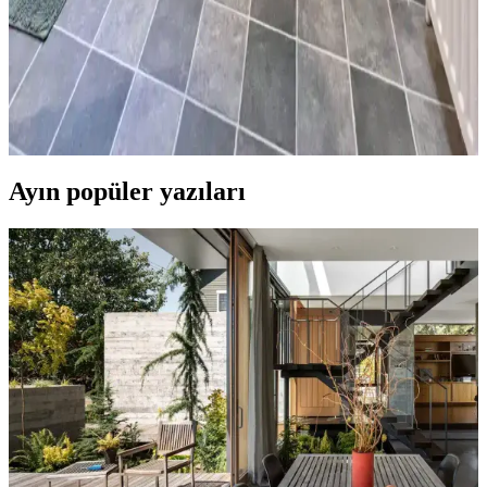
Zemin ve Fayans Seçiminde Dikkat Edilmesi
Gerekenler
Kiralık banyolarda boya, fayans ve zemin yenileme süreçlerinde
dayanıklılık, estetik ve ev sahibi onayı ön plandadır. Bu rehber,
pratik ve uyumlu dekorasyon önerileri sunar.
Ayın popüler yazıları