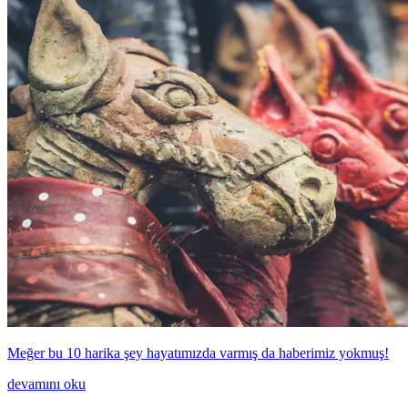
Meğer bu 10 harika şey hayatımızda varmış da haberimiz yokmuş!
devamını oku