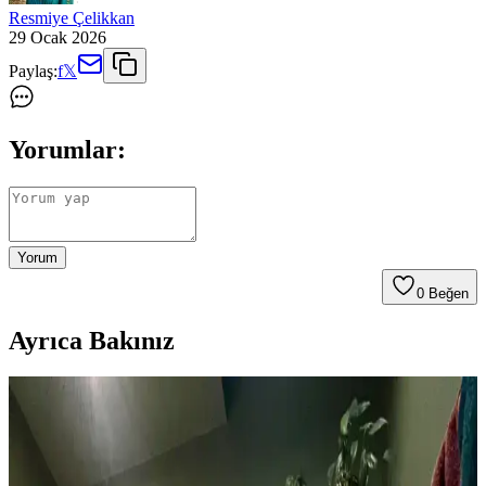
Resmiye Çelikkan
29 Ocak 2026
Paylaş:
f
𝕏
Yorumlar:
Yorum
0
Beğen
Ayrıca Bakınız
1960'lar Banyosunu Modernize Etmek İçin Renk,
Malzeme ve Tasarım Önerileri
1960'lar banyolarını modernleştirmek için renk dengesi,