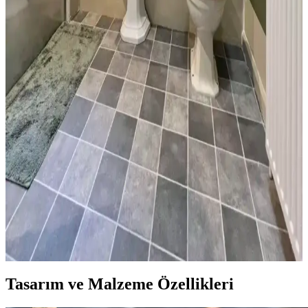
Banyo duvar boyası seçimi, renk ve donanım uyumuyla mekanın
atmosferini belirler. Mavi-gri, yeşil ve nötr tonlar rahatlatıcı ve doğal
bir ortam sağlar. Siyah donanımlar mekan bütünlüğünü güçlendirir.
Küçük Yarım Banyoda Ekonomik ve Estetik
Yenileme: Tasarım ve Maliyet Analizi
30 yıl sonra küçük bir yarım banyoda yapılan yenileme, mantar
desenli duvar kağıdı ve uygun malzeme seçimiyle estetik ve
işlevselliği artırdı. Maliyetler ve detaylar analiz edildi.
Kiralık Banyoda Dekorasyon ve Yenileme: Boya,
Zemin ve Fayans Seçiminde Dikkat Edilmesi
Gerekenler
Kiralık banyolarda boya, fayans ve zemin yenileme süreçlerinde
dayanıklılık, estetik ve ev sahibi onayı ön plandadır. Bu rehber,
pratik ve uyumlu dekorasyon önerileri sunar.
Tasarım ve Malzeme Özellikleri