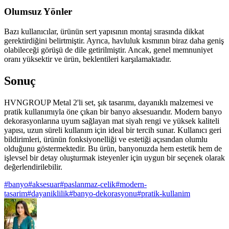
Olumsuz Yönler
Bazı kullanıcılar, ürünün sert yapısının montaj sırasında dikkat
gerektirdiğini belirtmiştir. Ayrıca, havluluk kısmının biraz daha geniş
olabileceği görüşü de dile getirilmiştir. Ancak, genel memnuniyet
oranı yüksektir ve ürün, beklentileri karşılamaktadır.
Sonuç
HVNGROUP Metal 2'li set, şık tasarımı, dayanıklı malzemesi ve
pratik kullanımıyla öne çıkan bir banyo aksesuarıdır. Modern banyo
dekorasyonlarına uyum sağlayan mat siyah rengi ve yüksek kaliteli
yapısı, uzun süreli kullanım için ideal bir tercih sunar. Kullanıcı geri
bildirimleri, ürünün fonksiyonelliği ve estetiği açısından olumlu
olduğunu göstermektedir. Bu ürün, banyonuzda hem estetik hem de
işlevsel bir detay oluşturmak isteyenler için uygun bir seçenek olarak
değerlendirilebilir.
#
banyo
#
aksesuar
#
paslanmaz-celik
#
modern-
tasarim
#
dayaniklilik
#
banyo-dekorasyonu
#
pratik-kullanim