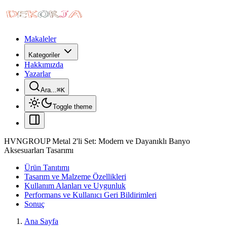
Makaleler
Kategoriler
Hakkımızda
Yazarlar
Ara...
⌘
K
Toggle theme
HVNGROUP Metal 2'li Set: Modern ve Dayanıklı Banyo
Aksesuarları Tasarımı
Ürün Tanıtımı
Tasarım ve Malzeme Özellikleri
Kullanım Alanları ve Uygunluk
Performans ve Kullanıcı Geri Bildirimleri
Sonuç
Ana Sayfa