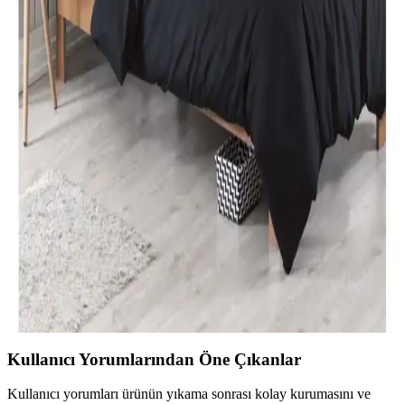
İki farklı Karaca Home nevresim takımı detaylı karşılaştırmasıyla
malzeme, tasarım ve kullanıcı yorumlarını keşfedin. Konfor ve
estetik açısından önemli bilgiler içerir.
Özdilek Tek Kişilik Nevresim Takımları: Konfor ve
Şıklık Sunan Seçenekler
Özdilek'in çeşitli tasarımlarıyla, konfor ve şıklığı bir arada sunan tek
kişilik nevresim takımları, kaliteli kumaşlar ve uygun fiyat
seçenekleriyle odanızı yenilemenize yardımcı olur.
Modern Yatak Odası Dekorasyonunda Siyah Tek
Kişilik Nevresim Takımı Seçenekleri ve İpuçları
Modern yatak odalarında siyah tek kişilik nevresim takımları, şıklık
ve fonksiyonelliği bir arada sunar. Kaliteli malzeme ve doğru bakım
ile uzun ömür sağlar, dekorasyona şıklık katar.
Kullanıcı Yorumlarından Öne Çıkanlar
Kullanıcı yorumları ürünün yıkama sonrası kolay kurumasını ve