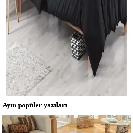
malzeme, tasarım ve kullanıcı yorumlarını keşfedin. Konfor ve
estetik açısından önemli bilgiler içerir.
Özdilek Tek Kişilik Nevresim Takımları: Konfor ve
Şıklık Sunan Seçenekler
Özdilek'in çeşitli tasarımlarıyla, konfor ve şıklığı bir arada sunan tek
kişilik nevresim takımları, kaliteli kumaşlar ve uygun fiyat
seçenekleriyle odanızı yenilemenize yardımcı olur.
Modern Yatak Odası Dekorasyonunda Siyah Tek
Kişilik Nevresim Takımı Seçenekleri ve İpuçları
Modern yatak odalarında siyah tek kişilik nevresim takımları, şıklık
ve fonksiyonelliği bir arada sunar. Kaliteli malzeme ve doğru bakım
ile uzun ömür sağlar, dekorasyona şıklık katar.
Ayın popüler yazıları