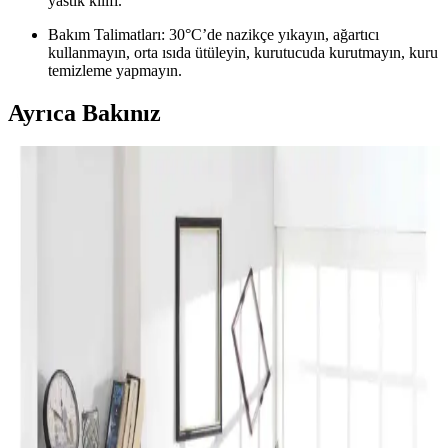
yastık kılıfı.
Bakım Talimatları: 30°C’de nazikçe yıkayın, ağartıcı
kullanmayın, orta ısıda ütüleyin, kurutucuda kurutmayın, kuru
temizleme yapmayın.
Ayrıca Bakınız
Perde Rengine Uyumlu Nevresim Seçimi: Renk ve
Desenlerle Dekorasyonda Denge Sağlama
Perde ve nevresim uyumu, krem ve magnolia tonlarındaki odalarda
mekanın estetiğini artırır. Kırmızı, kahverengi ve turuncu tonlarıyla
uyumlu renk ve desen önerileri sunulmaktadır.
Yılbaşı Nevresimleri ile Ev Dekorasyonunuzu
Geliştirin ve Atmosferinizi Zenginleştirin
Yılbaşı nevresimleri, renk, motif ve malzeme seçimleriyle evinizde
özel bir atmosfer yaratır. Dekorasyon detaylarıyla yılbaşı ruhunu
yansıtın ve yeni yılı sevdiklerinizle kutlayın.
Karaca Home Lavin %100 Pamuk Çift Kişilik