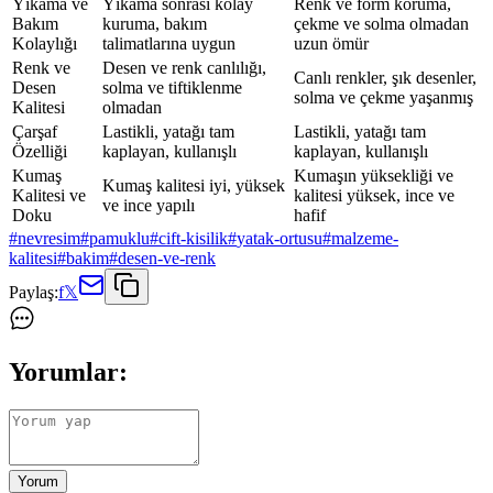
Yıkama ve
Yıkama sonrası kolay
Renk ve form koruma,
Bakım
kuruma, bakım
çekme ve solma olmadan
Kolaylığı
talimatlarına uygun
uzun ömür
Renk ve
Desen ve renk canlılığı,
Canlı renkler, şık desenler,
Desen
solma ve tiftiklenme
solma ve çekme yaşanmış
Kalitesi
olmadan
Çarşaf
Lastikli, yatağı tam
Lastikli, yatağı tam
Özelliği
kaplayan, kullanışlı
kaplayan, kullanışlı
Kumaş
Kumaşın yüksekliği ve
Kumaş kalitesi iyi, yüksek
Kalitesi ve
kalitesi yüksek, ince ve
ve ince yapılı
Doku
hafif
#
nevresim
#
pamuklu
#
cift-kisilik
#
yatak-ortusu
#
malzeme-
kalitesi
#
bakim
#
desen-ve-renk
Paylaş:
f
𝕏
Yorumlar:
Yorum