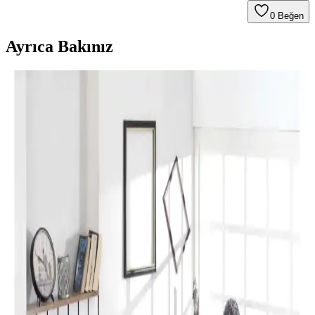
0
Beğen
Ayrıca Bakınız
Perde Rengine Uyumlu Nevresim Seçimi: Renk ve
Desenlerle Dekorasyonda Denge Sağlama
Perde ve nevresim uyumu, krem ve magnolia tonlarındaki odalarda
mekanın estetiğini artırır. Kırmızı, kahverengi ve turuncu tonlarıyla
uyumlu renk ve desen önerileri sunulmaktadır.
Yılbaşı Nevresimleri ile Ev Dekorasyonunuzu
Geliştirin ve Atmosferinizi Zenginleştirin
Yılbaşı nevresimleri, renk, motif ve malzeme seçimleriyle evinizde
özel bir atmosfer yaratır. Dekorasyon detaylarıyla yılbaşı ruhunu
yansıtın ve yeni yılı sevdiklerinizle kutlayın.
Karaca Home Lavin %100 Pamuk Çift Kişilik
Nevresim Takımı Modern ve Şık Tasarım