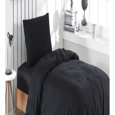
Karaca Home’un Lavin nevresim takımı, %100 pamuklu kumaşı,
Adaçayı rengi ve modern tasarımıyla yatak odalarına şıklık ve
rahatlık katıyor. Uzun ömürlü ve kolay bakım özellikleriyle ideal bir
tercih.
Özdilek Colormix ve Valoroso Çift Kişilik Nevresim
Takımları Karşılaştırması
Bu karşılaştırmada Özdilek Colormix ve Valoroso nevresim
takımlarının kumaş özellikleri, tasarım ve kullanıcı yorumları detaylı
inceleniyor.
Taç Lisanslı Kuromi Temalı Tek Kişilik Pamuklu
Nevresim Takımı Detayları
%100 pamuklu Kuromi nevresim takımı, genç ve dinamik
tasarımıyla rahatlık ve şıklığı bir arada sunar. Yüksek kalite malzeme
ve pratik kullanım özellikleriyle ideal yatak odası seçeneği.
Karaca Home Nevresim Takımları Karşılaştırması:
Malzeme, Tasarım ve Kullanıcı Yorumları
İki farklı Karaca Home nevresim takımı detaylı karşılaştırmasıyla