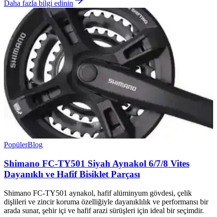
Daha fazla bilgi edinin
Popüler
Blog
Shimano FC-TY501 Siyah Aynakol 6/7/8 Vites
Dayanıklı ve Hafif Bisiklet Parçası
Shimano FC-TY501 aynakol, hafif alüminyum gövdesi, çelik
dişlileri ve zincir koruma özelliğiyle dayanıklılık ve performansı bir
arada sunar, şehir içi ve hafif arazi sürüşleri için ideal bir seçimdir.