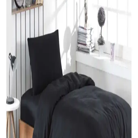
Nevresim Takımı Modern ve Şık Tasarım
Karaca Home’un Lavin nevresim takımı, %100 pamuklu kumaşı,
Adaçayı rengi ve modern tasarımıyla yatak odalarına şıklık ve
rahatlık katıyor. Uzun ömürlü ve kolay bakım özellikleriyle ideal bir
tercih.
Özdilek Colormix ve Valoroso Çift Kişilik Nevresim
Takımları Karşılaştırması
Bu karşılaştırmada Özdilek Colormix ve Valoroso nevresim
takımlarının kumaş özellikleri, tasarım ve kullanıcı yorumları detaylı
inceleniyor.
Taç Lisanslı Kuromi Temalı Tek Kişilik Pamuklu
Nevresim Takımı Detayları
%100 pamuklu Kuromi nevresim takımı, genç ve dinamik
tasarımıyla rahatlık ve şıklığı bir arada sunar. Yüksek kalite malzeme
ve pratik kullanım özellikleriyle ideal yatak odası seçeneği.
Karaca Home Nevresim Takımları Karşılaştırması:
Malzeme, Tasarım ve Kullanıcı Yorumları