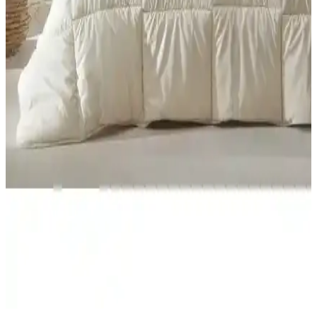
Yataş Dacron Aerelle Blue ve Climarelle Yorgan
Karşılaştırması 4 Mevsim Kullanım ve Kalite
Özellikleri
İki farklı Yataş yorganını karşılaştırıyoruz. Malzeme, kullanım,
yıkama ve kullanıcı geri bildirimleri detaylı incelenerek, performans
ve dayanıklılık açısından değerlendirilmiştir.
GOLDRİSE Melissa ve Teksnil Home Çift Kişilik
Welsoft Yorgan Karşılaştırması
GOLDRİSE Melissa ve Teksnil Home çift kişilik welsoft
yorganlarının malzeme, kullanım ve dayanıklılık özellikleri
karşılaştırılıyor. Kullanıcı yorumları ve bakım önerileriyle en uygun
seçimi yapmanıza yardımcı oluyor.
Yataş Macaron Çift Kişilik Yorgan ve Yastık Setleri
Karşılaştırması ve Özellikleri
Yataş Macaron çift kişilik yorgan ve yastık setlerinin özellikleri,
kullanıcı yorumları ve karşılaştırmasıyla ilgili detaylı bilgi
sunuyoruz.