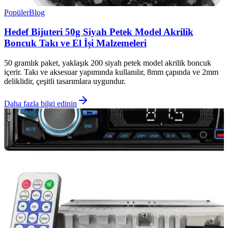
Popüler
Blog
Hedef Bijuteri 50g Siyah Petek Model Akrilik
Boncuk Takı ve El İşi Malzemeleri
50 gramlık paket, yaklaşık 200 siyah petek model akrilik boncuk
içerir. Takı ve aksesuar yapımında kullanılır, 8mm çapında ve 2mm
deliklidir, çeşitli tasarımlara uygundur.
Daha fazla bilgi edinin