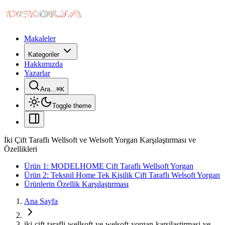
Makaleler
Kategoriler
Hakkımızda
Yazarlar
Ara...
⌘
K
Toggle theme
İki Çift Taraflı Wellsoft ve Welsoft Yorgan Karşılaştırması ve
Özellikleri
Ürün 1: MODELHOME Çift Taraflı Wellsoft Yorgan
Ürün 2: Teksnil Home Tek Kişilik Çift Taraflı Welsoft Yorgan
Ürünlerin Özellik Karşılaştırması
Ana Sayfa
iki-cift-tarafli-wellsoft-ve-welsoft-yorgan-karsilastirmasi-ve-