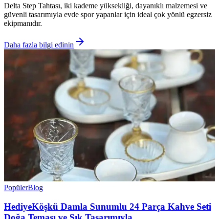
Delta Step Tahtası, iki kademe yüksekliği, dayanıklı malzemesi ve
güvenli tasarımıyla evde spor yapanlar için ideal çok yönlü egzersiz
ekipmanıdır.
Daha fazla bilgi edinin
Popüler
Blog
HediyeKöşkü Damla Sunumlu 24 Parça Kahve Seti
Doğa Teması ve Şık Tasarımıyla