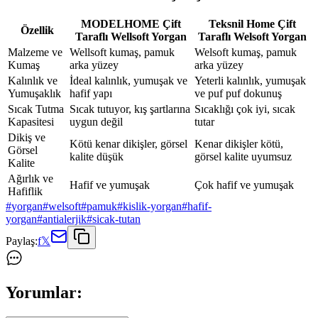
MODELHOME Çift
Teksnil Home Çift
Özellik
Taraflı Wellsoft Yorgan
Taraflı Welsoft Yorgan
Malzeme ve
Wellsoft kumaş, pamuk
Welsoft kumaş, pamuk
Kumaş
arka yüzey
arka yüzey
Kalınlık ve
İdeal kalınlık, yumuşak ve
Yeterli kalınlık, yumuşak
Yumuşaklık
hafif yapı
ve puf puf dokunuş
Sıcak Tutma
Sıcak tutuyor, kış şartlarına
Sıcaklığı çok iyi, sıcak
Kapasitesi
uygun değil
tutar
Dikiş ve
Kötü kenar dikişler, görsel
Kenar dikişler kötü,
Görsel
kalite düşük
görsel kalite uyumsuz
Kalite
Ağırlık ve
Hafif ve yumuşak
Çok hafif ve yumuşak
Hafiflik
#
yorgan
#
welsoft
#
pamuk
#
kislik-yorgan
#
hafif-
yorgan
#
antialerjik
#
sicak-tutan
Paylaş:
f
𝕏
Yorumlar: