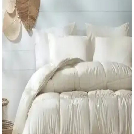
Yataş Dacron Quallofil Tek Kişilik XL Yorgan:
Yüksek Isı Yalıtımı ve Konfor Sağlar
Yataş Dacron® Quallofil Tek Kişilik XL Yorgan, üstün ısı yalıtımı,
hafif ve yumuşak yapısıyla soğuk mevsimlerde ideal, estetik ve
dayanıklı uyku ürünüdür.
Yataş Mix&match Thalia ile Macaron Wellsoft Tek
Kişilik Yorgan Dolgu ve Kumaş Özellikleri
Bu karşılaştırma, Yataş Mix&match Thalia Tek Kişilik Yorgan
(Mürdüm) ile Macaron Wellsoft Tek Kişilik Yorgan (Krem) için
dolgu, gramaj, kumaş ve boyut gibi özellikleri karşılaştırır; kullanıcı
yorumları Konfor ve bakım deneyimlerini öne çıkarır.
Formeya Lüx Çocuk ve Tek Kişilik Yorganları
Karşılaştırması ve Kullanıcı Yorumları
İki farklı Formeya Lüx yorganını detaylı karşılaştırıyoruz. Ölçüler,
malzeme, kullanım özellikleri ve kullanıcı yorumlarıyla ürünlerin
performansını analiz ediyoruz.