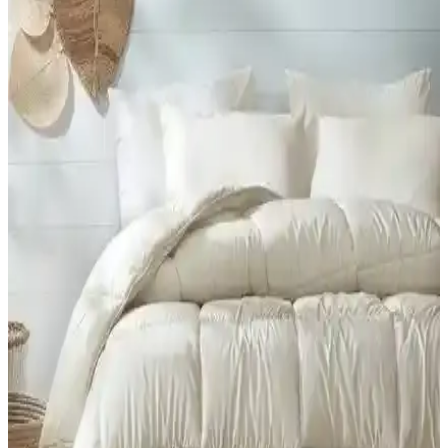
Yataş Dacron Quallofil Tek Kişilik XL Yorgan:
Yüksek Isı Yalıtımı ve Konfor Sağlar
Yataş Dacron® Quallofil Tek Kişilik XL Yorgan, üstün ısı yalıtımı,
hafif ve yumuşak yapısıyla soğuk mevsimlerde ideal, estetik ve
dayanıklı uyku ürünüdür.
Yataş Mix&match Thalia ile Macaron Wellsoft Tek
Kişilik Yorgan Dolgu ve Kumaş Özellikleri
Bu karşılaştırma, Yataş Mix&match Thalia Tek Kişilik Yorgan
(Mürdüm) ile Macaron Wellsoft Tek Kişilik Yorgan (Krem) için
dolgu, gramaj, kumaş ve boyut gibi özellikleri karşılaştırır; kullanıcı
yorumları Konfor ve bakım deneyimlerini öne çıkarır.
Formeya Lüx Çocuk ve Tek Kişilik Yorganları
Karşılaştırması ve Kullanıcı Yorumları
İki farklı Formeya Lüx yorganını detaylı karşılaştırıyoruz. Ölçüler,
malzeme, kullanım özellikleri ve kullanıcı yorumlarıyla ürünlerin
performansını analiz ediyoruz.
Yataş Dacron Aerelle Blue ve Climarelle Yorgan