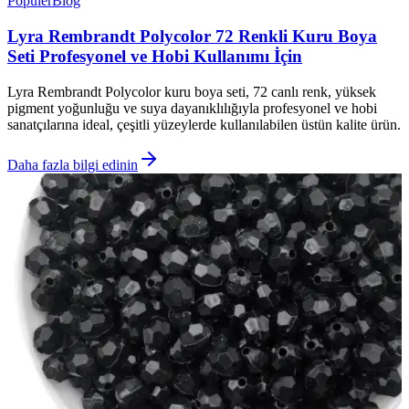
Popüler
Blog
Lyra Rembrandt Polycolor 72 Renkli Kuru Boya
Seti Profesyonel ve Hobi Kullanımı İçin
Lyra Rembrandt Polycolor kuru boya seti, 72 canlı renk, yüksek
pigment yoğunluğu ve suya dayanıklılığıyla profesyonel ve hobi
sanatçılarına ideal, çeşitli yüzeylerde kullanılabilen üstün kalite ürün.
Daha fazla bilgi edinin