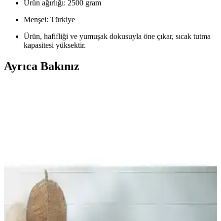
Ürün ağırlığı: 2500 gram
Menşei: Türkiye
Ürün, hafifliği ve yumuşak dokusuyla öne çıkar, sıcak tutma
kapasitesi yüksektir.
Ayrıca Bakınız
English Home Yorgan Koleksiyonu ile Yatak
Odalarınızda Şıklık ve Konforun Buluşması
English Home'un geniş yorgan koleksiyonu, şıklık ve konforu bir
araya getirerek yatak odalarınıza ferah ve şık bir atmosfer katıyor.
Farklı modeller, renk seçenekleri ve uygun fiyatlar burada.
Merinos Comforter Seti Çift Kişilik Yatak Takımı
Yüksek Kalite ve Şıklık Sunar
Merinos Comforter Seti, doğal pamuk malzemesi ve şık tasarımıyla
çift kişilik yataklar için ideal, sıcak tutan ve konfor sağlayan yüksek
kaliteli yatak örtüsü setidir.