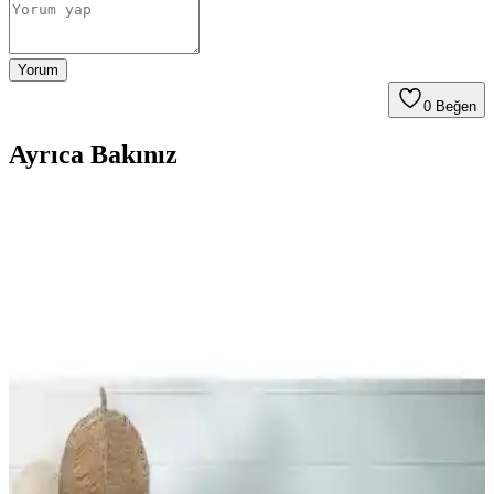
Yorum
0
Beğen
Ayrıca Bakınız
English Home Yorgan Koleksiyonu ile Yatak
Odalarınızda Şıklık ve Konforun Buluşması
English Home'un geniş yorgan koleksiyonu, şıklık ve konforu bir
araya getirerek yatak odalarınıza ferah ve şık bir atmosfer katıyor.
Farklı modeller, renk seçenekleri ve uygun fiyatlar burada.
Merinos Comforter Seti Çift Kişilik Yatak Takımı
Yüksek Kalite ve Şıklık Sunar
Merinos Comforter Seti, doğal pamuk malzemesi ve şık tasarımıyla
çift kişilik yataklar için ideal, sıcak tutan ve konfor sağlayan yüksek
kaliteli yatak örtüsü setidir.