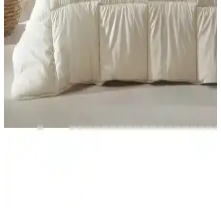
Karşılaştırması 4 Mevsim Kullanım ve Kalite
Özellikleri
İki farklı Yataş yorganını karşılaştırıyoruz. Malzeme, kullanım,
yıkama ve kullanıcı geri bildirimleri detaylı incelenerek, performans
ve dayanıklılık açısından değerlendirilmiştir.
GOLDRİSE Melissa ve Teksnil Home Çift Kişilik
Welsoft Yorgan Karşılaştırması
GOLDRİSE Melissa ve Teksnil Home çift kişilik welsoft
yorganlarının malzeme, kullanım ve dayanıklılık özellikleri
karşılaştırılıyor. Kullanıcı yorumları ve bakım önerileriyle en uygun
seçimi yapmanıza yardımcı oluyor.
Yataş Macaron Çift Kişilik Yorgan ve Yastık Setleri
Karşılaştırması ve Özellikleri
Yataş Macaron çift kişilik yorgan ve yastık setlerinin özellikleri,
kullanıcı yorumları ve karşılaştırmasıyla ilgili detaylı bilgi
sunuyoruz.