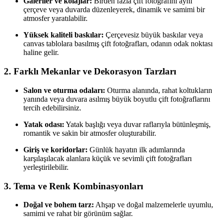
Galeriler ve kolajlar:
Birden fazla çift fotoğrafını aynı
çerçeve veya duvarda düzenleyerek, dinamik ve samimi bir
atmosfer yaratılabilir.
Yüksek kaliteli baskılar:
Çerçevesiz büyük baskılar veya
canvas tablolara basılmış çift fotoğrafları, odanın odak noktası
haline gelir.
2.
Farklı Mekanlar ve Dekorasyon Tarzları
Salon ve oturma odaları:
Oturma alanında, rahat koltukların
yanında veya duvara asılmış büyük boyutlu çift fotoğraflarını
tercih edebilirsiniz.
Yatak odası:
Yatak başlığı veya duvar raflarıyla bütünleşmiş,
romantik ve sakin bir atmosfer oluşturabilir.
Giriş ve koridorlar:
Günlük hayatın ilk adımlarında
karşılaşılacak alanlara küçük ve sevimli çift fotoğrafları
yerleştirilebilir.
3.
Tema ve Renk Kombinasyonları
Doğal ve bohem tarz:
Ahşap ve doğal malzemelerle uyumlu,
samimi ve rahat bir görünüm sağlar.