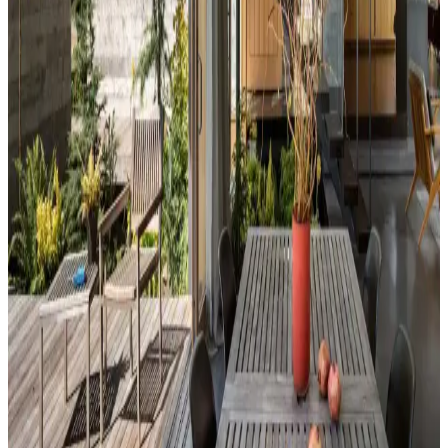
Perde ve nevresim uyumu, krem ve magnolia tonlarındaki odalarda
mekanın estetiğini artırır. Kırmızı, kahverengi ve turuncu tonlarıyla
uyumlu renk ve desen önerileri sunulmaktadır.
Ev Dekorasyonunda Denge ve Fonksiyonellik: Renk
Uyumu, Mobilya Yerleşimi ve Estetik İncelemesi
Reddit tartışması üzerinden ev dekorasyonunda renk uyumu,
mobilya yerleşimi ve aksesuar dengesi gibi unsurların yaşam
alanlarının estetik ve fonksiyonelliğini nasıl etkilediği inceleniyor.
Hermes Dekor Ürünleri İncelemesi: Ella'dan
Alışveriş ve Ürün Kalitesi Değerlendirmesi
Ella satıcısından alınan Hermes dekor ürünleri, yüksek deri kalitesi
ve detaylı işçiliğiyle öne çıkıyor. Ürünlerin boyutları beklentileri
aşarken, fiyat ve orijinallik tartışmaları da dikkat çekiyor.
Veranda Dekorasyonunda Bitki Seçimi, Aydınlatma
ve Mobilya Düzenlemeleriyle Estetik İyileştirme
Yöntemleri