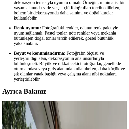
dekorasyon temasıyla uyumlu olmalı. Örneğin, minimalist bir
yaşam alanında sade ve şık çift fotoğrafları tercih edilirken,
bohem bir dekorasyonda daha samimi ve doğal kareler
kullanılabilir.
Renk uyumu:
Fotoğraftaki renkler, odanın renk paletiyle
uyum sağlamalı. Pastel tonlar, nötr renkler veya mekanla
bütünleşen doğal tonlar tercih edilerek, görsel bütünlük
yakalanabilir.
Boyut ve konumlandırma:
Fotoğrafın ölçüsü ve
yerleştirildiği alan, dekorasyonun ana unsurlarıyla
bütünleşmeli. Büyük ve dikkat çekici fotoğraflar, genellikle
oturma odası veya giriş alanında kullanılırken, daha küçük ve
şık olanlar yatak başlığı veya çalışma alanı gibi noktalara
yerleştirilebilir.
Ayrıca Bakınız
Koltuk ve Aksesuar Sandalyelerde Renk Uyumu ve
Dekorasyonda Görsel Denge Sağlama Yöntemleri
Koltuk ve aksesuar sandalyelerde renk uyumsuzluğu görsel rekabete