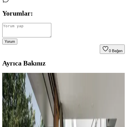
Yorumlar:
Yorum
0
Beğen
Ayrıca Bakınız
Koltuk ve Aksesuar Sandalyelerde Renk Uyumu ve
Dekorasyonda Görsel Denge Sağlama Yöntemleri
Koltuk ve aksesuar sandalyelerde renk uyumsuzluğu görsel rekabete
yol açabilir. Halı, perde, yastık ve mobilya yerleşimi ile renkler
dengelenerek mekanın estetik bütünlüğü sağlanır.
Duvar Rengiyle Uyumlu Perde Seçimi: Yeşil,
Turuncu ve Kahverenginin Mekâna Etkisi