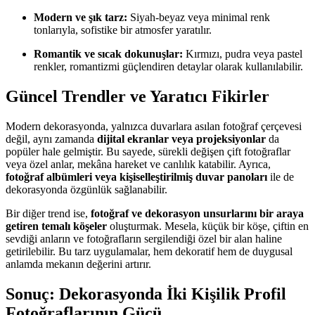
Modern ve şık tarz:
Siyah-beyaz veya minimal renk
tonlarıyla, sofistike bir atmosfer yaratılır.
Romantik ve sıcak dokunuşlar:
Kırmızı, pudra veya pastel
renkler, romantizmi güçlendiren detaylar olarak kullanılabilir.
Güncel Trendler ve Yaratıcı Fikirler
Modern dekorasyonda, yalnızca duvarlara asılan fotoğraf çerçevesi
değil, aynı zamanda
dijital ekranlar veya projeksiyonlar
da
popüler hale gelmiştir. Bu sayede, sürekli değişen çift fotoğraflar
veya özel anlar, mekâna hareket ve canlılık katabilir. Ayrıca,
fotoğraf albümleri veya kişiselleştirilmiş duvar panoları
ile de
dekorasyonda özgünlük sağlanabilir.
Bir diğer trend ise,
fotoğraf ve dekorasyon unsurlarını bir araya
getiren temalı köşeler
oluşturmak. Mesela, küçük bir köşe, çiftin en
sevdiği anların ve fotoğrafların sergilendiği özel bir alan haline
getirilebilir. Bu tarz uygulamalar, hem dekoratif hem de duygusal
anlamda mekanın değerini artırır.
Sonuç: Dekorasyonda İki Kişilik Profil
Fotoğraflarının Gücü