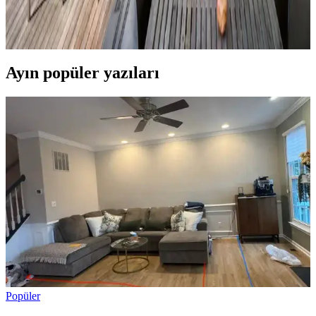
Veranda dekorasyonunda bitkiler, halılar, aydınlatma ve mobilyaların
uyumlu kullanımı mekânı daha davetkâr ve fonksiyonel kılar. Doğru
seçimler verandanın atmosferini ve dış görünümünü güçlendirir.
Ayın popüler yazıları
Popüler