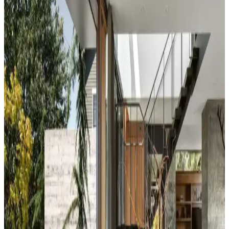
yol açabilir. Halı, perde, yastık ve mobilya yerleşimi ile renkler
dengelenerek mekanın estetik bütünlüğü sağlanır.
Duvar Rengiyle Uyumlu Perde Seçimi: Yeşil,
Turuncu ve Kahverenginin Mekâna Etkisi
Duvar rengine uyumlu perde seçimi, mekânın atmosferini belirler.
Yeşil tonlar doğal sakinlik sunarken, turuncu ve kahverengi sıcaklık
katar. Kalın keten ve karartma perdeler ışık kontrolünde avantaj
sağlar.
Yatak Odası Duvar Rengi Seçiminde Işık ve
Tonların Önemi ve Etkileri
Yatak odası duvar renginin seçimi, ışık koşulları, zemin ve pencere
yerleşimi gibi faktörlerle uyumlu olmalıdır. Sıcak-soğuk kahverengi
ve yeşil tonları farklı atmosferler yaratır. Renk örnekleri farklı ışık
koşullarında test edilmelidir.
Kahvaltı Köşeleri İçin Sandalye Seçenekleri ve
Dekorasyon İpuçları
Kahvaltı köşelerinde ahşap ve sentetik deri sandalyeler, dayanıklılık