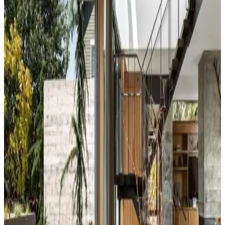
Duvar rengine uyumlu perde seçimi, mekânın atmosferini belirler.
Yeşil tonlar doğal sakinlik sunarken, turuncu ve kahverengi sıcaklık
katar. Kalın keten ve karartma perdeler ışık kontrolünde avantaj
sağlar.
Yatak Odası Duvar Rengi Seçiminde Işık ve
Tonların Önemi ve Etkileri
Yatak odası duvar renginin seçimi, ışık koşulları, zemin ve pencere
yerleşimi gibi faktörlerle uyumlu olmalıdır. Sıcak-soğuk kahverengi
ve yeşil tonları farklı atmosferler yaratır. Renk örnekleri farklı ışık
koşullarında test edilmelidir.
Kahvaltı Köşeleri İçin Sandalye Seçenekleri ve
Dekorasyon İpuçları
Kahvaltı köşelerinde ahşap ve sentetik deri sandalyeler, dayanıklılık
ve temizlik kolaylığı sunar. Minder ve özel tasarım halılarla konfor
ve estetik dengelenir, mekanın atmosferi güçlenir.
Perde Rengine Uyumlu Nevresim Seçimi: Renk ve
Desenlerle Dekorasyonda Denge Sağlama