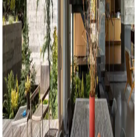
ve temizlik kolaylığı sunar. Minder ve özel tasarım halılarla konfor
ve estetik dengelenir, mekanın atmosferi güçlenir.
Perde Rengine Uyumlu Nevresim Seçimi: Renk ve
Desenlerle Dekorasyonda Denge Sağlama
Perde ve nevresim uyumu, krem ve magnolia tonlarındaki odalarda
mekanın estetiğini artırır. Kırmızı, kahverengi ve turuncu tonlarıyla
uyumlu renk ve desen önerileri sunulmaktadır.
Ev Dekorasyonunda Denge ve Fonksiyonellik: Renk
Uyumu, Mobilya Yerleşimi ve Estetik İncelemesi
Reddit tartışması üzerinden ev dekorasyonunda renk uyumu,
mobilya yerleşimi ve aksesuar dengesi gibi unsurların yaşam
alanlarının estetik ve fonksiyonelliğini nasıl etkilediği inceleniyor.
Hermes Dekor Ürünleri İncelemesi: Ella'dan
Alışveriş ve Ürün Kalitesi Değerlendirmesi
Ella satıcısından alınan Hermes dekor ürünleri, yüksek deri kalitesi
ve detaylı işçiliğiyle öne çıkıyor. Ürünlerin boyutları beklentileri
aşarken, fiyat ve orijinallik tartışmaları da dikkat çekiyor.