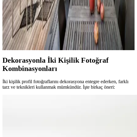
Veranda Dekorasyonunda Bitki Seçimi, Aydınlatma
ve Mobilya Düzenlemeleriyle Estetik İyileştirme
Yöntemleri
Veranda dekorasyonunda bitkiler, halılar, aydınlatma ve mobilyaların
uyumlu kullanımı mekânı daha davetkâr ve fonksiyonel kılar. Doğru
seçimler verandanın atmosferini ve dış görünümünü güçlendirir.
Dekorasyonla İki Kişilik Fotoğraf
Kombinasyonları
İki kişilik profil fotoğraflarını dekorasyona entegre ederken, farklı
tarz ve teknikleri kullanmak mümkündür. İşte birkaç öneri: