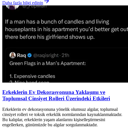
Daha fazla bilgi edinin
Erkeklerin Ev Dekorasyonuna Yaklaşımı ve
Toplumsal Cinsiyet Rolleri Üzerindeki Etkileri
Erkeklerin ev dekorasyonuna yönelik olumsuz algılar, toplumsal
cinsiyet rolleri ve toksik erkeklik normlarından kaynaklanmaktadır.
Bu kalıplar, erkeklerin yaşam alanlarını kişiselleştirmesini
engellerken, günümüzde bu algılar sorgulanmaktadır.