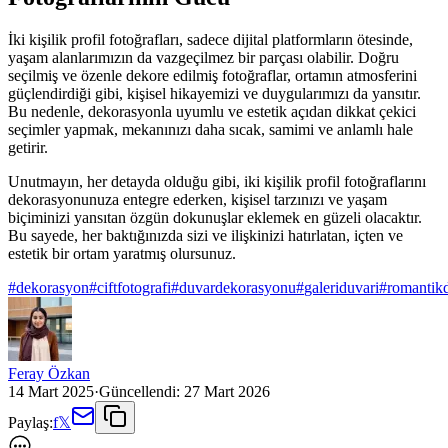
İki kişilik profil fotoğrafları, sadece dijital platformların ötesinde,
yaşam alanlarımızın da vazgeçilmez bir parçası olabilir. Doğru
seçilmiş ve özenle dekore edilmiş fotoğraflar, ortamın atmosferini
güçlendirdiği gibi, kişisel hikayemizi ve duygularımızı da yansıtır.
Bu nedenle, dekorasyonla uyumlu ve estetik açıdan dikkat çekici
seçimler yapmak, mekanınızı daha sıcak, samimi ve anlamlı hale
getirir.
Unutmayın, her detayda olduğu gibi, iki kişilik profil fotoğraflarını
dekorasyonunuza entegre ederken, kişisel tarzınızı ve yaşam
biçiminizi yansıtan özgün dokunuşlar eklemek en güzeli olacaktır.
Bu sayede, her baktığınızda sizi ve ilişkinizi hatırlatan, içten ve
estetik bir ortam yaratmış olursunuz.
#
dekorasyon
#
ciftfotografi
#
duvardekorasyonu
#
galeriduvari
#
romantik
Feray Özkan
14 Mart 2025
·
Güncellendi:
27 Mart 2026
Paylaş:
f
𝕏