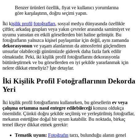
Benzer ürünleri özellik, fiyat ve kullanıcı yorumlarına
göre karşılaştırın, doğru seçimi yapın.
İki k
işilik
profil
fotoğrafları
, sosyal medya dünyasında özellikle
çiftler, arkadaş grupları veya yakın çevreler arasında samimiyet ve
uyumu yansıtan en etkili görsellerden biri haline gelmiştir. Bu
fotoğrafların yalnızca kişisel paylaşımlar için değil, aynı zamanda
dekorasyonun
ve yaşam alanlarının da atmosferini güçlendiren
unsurlar olabileceği günümüzde giderek daha fazla fark edilir
olmaktadır. Peki, iki kişilik profil fotoğraflarını dekorasyonla
bütünleştirmek ve bu görsellerden en iyi şekilde yararlanmak için
nelere dikkat etmeliyiz? İşte detaylar.
İki Kişilik Profil Fotoğraflarının Dekorda
Yeri
İki kişilik profil fotoğraflarını kullanırken, bu görsellerin
ev veya
çalışma ortamına nasıl entegre edilebileceği
konusu oldukça
önemlidir. Çünkü doğru şekilde seçilmiş ve yerleştirilmiş fotoğraflar,
mekanın estetiğine doğal bir uyum katabilir. Bu noktada, birkaç
temel ilkeye dikkat etmek gerekir:
Tematik uyum:
Fotoğrafın
tarzı, bulunduğu alanın genel