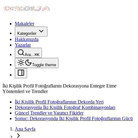
Makaleler
Kategoriler
Hakkımızda
Yazarlar
Ara...
⌘
K
Toggle theme
İki Kişilik Profil Fotoğraflarını Dekorasyona Entegre Etme
Yöntemleri ve Trendler
İki Kişilik Profil Fotoğraflarının Dekorda Yeri
Dekorasyonla İki Kişilik Fotoğraf Kombinasyonları
Güncel Trendler ve Yaratıcı Fikirler
Sonuç: Dekorasyonda İki Kişilik Profil Fotoğraflarının Gücü
Ana Sayfa