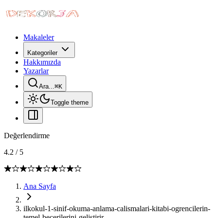
Makaleler
Kategoriler
Hakkımızda
Yazarlar
Ara...
⌘
K
Toggle theme
Değerlendirme
4.2
/
5
Ana Sayfa
ilkokul-1-sinif-okuma-anlama-calismalari-kitabi-ogrencilerin-
temel-becerilerini-gelistirir