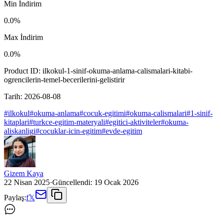
Min İndirim
0.0
%
Max İndirim
0.0
%
Product ID:
ilkokul-1-sinif-okuma-anlama-calismalari-kitabi-
ogrencilerin-temel-becerilerini-gelistirir
Tarih:
2026-08-08
#
ilkokul
#
okuma-anlama
#
cocuk-egitimi
#
okuma-calismalari
#
1-sinif-
kitaplari
#
turkce-egitim-materyali
#
egitici-aktiviteler
#
okuma-
aliskanligi
#
cocuklar-icin-egitim
#
evde-egitim
Gizem Kaya
22 Nisan 2025
·
Güncellendi:
19 Ocak 2026
Paylaş:
f
𝕏