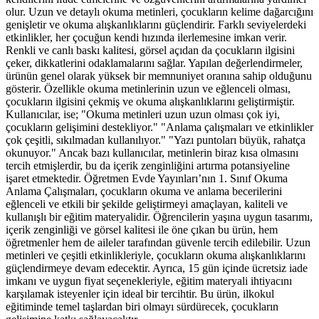
olur. Uzun ve detaylı okuma metinleri, çocukların kelime dağarcığını
genişletir ve okuma alışkanlıklarını güçlendirir. Farklı seviyelerdeki
etkinlikler, her çocuğun kendi hızında ilerlemesine imkan verir.
Renkli ve canlı baskı kalitesi, görsel açıdan da çocukların ilgisini
çeker, dikkatlerini odaklamalarını sağlar. Yapılan değerlendirmeler,
ürünün genel olarak yüksek bir memnuniyet oranına sahip olduğunu
gösterir. Özellikle okuma metinlerinin uzun ve eğlenceli olması,
çocukların ilgisini çekmiş ve okuma alışkanlıklarını geliştirmiştir.
Kullanıcılar, ise; "Okuma metinleri uzun uzun olması çok iyi,
çocukların gelişimini destekliyor." "Anlama çalışmaları ve etkinlikler
çok çeşitli, sıkılmadan kullanılıyor." "Yazı puntoları büyük, rahatça
okunuyor." Ancak bazı kullanıcılar, metinlerin biraz kısa olmasını
tercih etmişlerdir, bu da içerik zenginliğini artırma potansiyeline
işaret etmektedir. Öğretmen Evde Yayınları’nın 1. Sınıf Okuma
Anlama Çalışmaları, çocukların okuma ve anlama becerilerini
eğlenceli ve etkili bir şekilde geliştirmeyi amaçlayan, kaliteli ve
kullanışlı bir eğitim materyalidir. Öğrencilerin yaşına uygun tasarımı,
içerik zenginliği ve görsel kalitesi ile öne çıkan bu ürün, hem
öğretmenler hem de aileler tarafından güvenle tercih edilebilir. Uzun
metinleri ve çeşitli etkinlikleriyle, çocukların okuma alışkanlıklarını
güçlendirmeye devam edecektir. Ayrıca, 15 gün içinde ücretsiz iade
imkanı ve uygun fiyat seçenekleriyle, eğitim materyali ihtiyacını
karşılamak isteyenler için ideal bir tercihtir. Bu ürün, ilkokul
eğitiminde temel taşlardan biri olmayı sürdürecek, çocukların