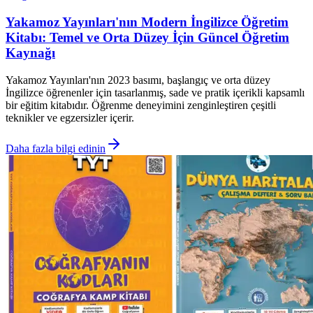
Yakamoz Yayınları'nın Modern İngilizce Öğretim
Kitabı: Temel ve Orta Düzey İçin Güncel Öğretim
Kaynağı
Yakamoz Yayınları'nın 2023 basımı, başlangıç ve orta düzey
İngilizce öğrenenler için tasarlanmış, sade ve pratik içerikli kapsamlı
bir eğitim kitabıdır. Öğrenme deneyimini zenginleştiren çeşitli
teknikler ve egzersizler içerir.
Daha fazla bilgi edinin