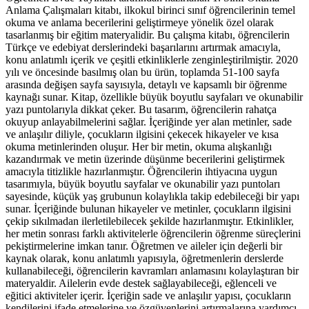
Anlama Çalışmaları kitabı, ilkokul birinci sınıf öğrencilerinin temel
okuma ve anlama becerilerini geliştirmeye yönelik özel olarak
tasarlanmış bir eğitim materyalidir. Bu çalışma kitabı, öğrencilerin
Türkçe ve edebiyat derslerindeki başarılarını artırmak amacıyla,
konu anlatımlı içerik ve çeşitli etkinliklerle zenginleştirilmiştir. 2020
yılı ve öncesinde basılmış olan bu ürün, toplamda 51-100 sayfa
arasında değişen sayfa sayısıyla, detaylı ve kapsamlı bir öğrenme
kaynağı sunar. Kitap, özellikle büyük boyutlu sayfaları ve okunabilir
yazı puntolarıyla dikkat çeker. Bu tasarım, öğrencilerin rahatça
okuyup anlayabilmelerini sağlar. İçeriğinde yer alan metinler, sade
ve anlaşılır diliyle, çocukların ilgisini çekecek hikayeler ve kısa
okuma metinlerinden oluşur. Her bir metin, okuma alışkanlığı
kazandırmak ve metin üzerinde düşünme becerilerini geliştirmek
amacıyla titizlikle hazırlanmıştır. Öğrencilerin ihtiyacına uygun
tasarımıyla, büyük boyutlu sayfalar ve okunabilir yazı puntoları
sayesinde, küçük yaş grubunun kolaylıkla takip edebileceği bir yapı
sunar. İçeriğinde bulunan hikayeler ve metinler, çocukların ilgisini
çekip sıkılmadan ilerletilebilecek şekilde hazırlanmıştır. Etkinlikler,
her metin sonrası farklı aktivitelerle öğrencilerin öğrenme süreçlerini
pekiştirmelerine imkan tanır. Öğretmen ve aileler için değerli bir
kaynak olarak, konu anlatımlı yapısıyla, öğretmenlerin derslerde
kullanabileceği, öğrencilerin kavramları anlamasını kolaylaştıran bir
materyaldir. Ailelerin evde destek sağlayabileceği, eğlenceli ve
eğitici aktiviteler içerir. İçeriğin sade ve anlaşılır yapısı, çocukların
kendilerini ifade etmelerine ve özgüvenlerini artırmalarına yardımcı