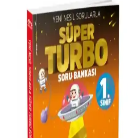
İngilizce Sözlüklü Defter İlkokul Öğrencileri İçin
Renkli ve Görsel Destekli Öğrenme Aracı
İngilizce sözlüklü defter, ilkokul çocuklarına yönelik renkli ve görsel
zengin içeriğiyle temel kelime ve ifadeleri eğlenceli şekilde öğretir,
alıştırmalarla pekiştirir.
Beyin Takımı 10'lu Hikaye Seti Çocuklar İçin
Eğlenceli ve Öğretici Okuma Kitabı Koleksiyonu
Model Eğitim Yayıncılık’ın Beyin Takımı 10'lu hikaye seti, 2-3. sınıf
çocuklar için uygun, görsellerle zenginleştirilmiş eğitici hikayeler
içerir, okuma becerilerini ve hayal gücünü artırır.
Editör Yayınları 1. Sınıf BİLSEM Tamamı Çözümlü
Soru Bankası Güncel Eğitim Kaynağı
2023 güncel müfredatına uygun, 160 sayfalık, çözüm detaylarıyla
zengin, taşınabilir ve kullanışlı eğitim materyali. Öğrencilere sınava
hazırlıkta destek sağlar.
İş Bankası Kültür Yayınları Minik Elif Kitapları ile
İlk Okuma Deneyimi Rehberi