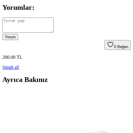
Yorumlar:
Yorum
0
Beğen
200
.00
TL
Şimdi al!
Ayrıca Bakınız
Tonguç Akademi 4'ten 5'e Hazırlık Kitabı İncelemesi
ve Öğrenci İçin Avantajlar
Tonguç Akademi 4'ten 5'e Hazırlık Kitabı, güncel müfredat ve
zengin içerik ile öğrencilere yeni seviyeye uyum sağlamada destek
olurken, kullanım kolaylığı ve testlerle pekiştirme sağlar.