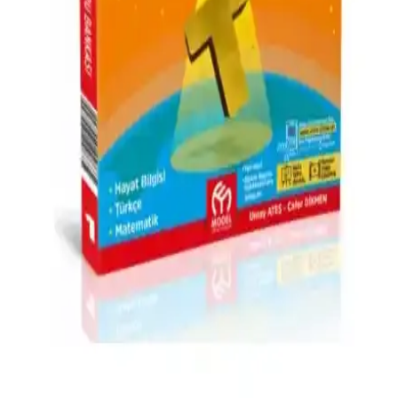
Minik Elif Kitapları, çocukların okuma alışkanlığını geliştiren
eğlenceli ve öğretici hikayelerle dolu, renkli görseller ve uygun
boyutuyla 7-8 yaş ve sonrası çocuklar için ideal bir ilk okuma
kitabıdır.
Bilfen 3. Sınıf 4'lü Deneme Seti 2024 Öğrencilerin
Sınav Hazırlığını Destekleyen Eğitim Materyali
Bilfen 3. Sınıf 4'lü Deneme Seti 2024, öğrencilerin sınavlara etkili
hazırlık yapmasını sağlayan kapsamlı ve güvenilir bir eğitim
materyalidir, çeşitli soru tipleriyle pratik kazandırır.
Adeda Tatil Etkinlikleri Kitabı 1. Sınıf için Eğlenceli
ve Öğretici Yaz Tatili Kaynağı
Adeda Tatil Etkinlikleri Kitabı, 1. ve 2. sınıf çocuklar için
tasarlanmış, dikkat, okuma ve matematik becerilerini geliştiren
eğlenceli aktivitelerle dolu bir eğitim setidir.
İlkokul 1. Sınıf Süper Turbo Yeni Nesil Soru
Bankası Eğitim Kaynağı