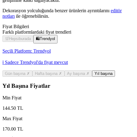
gelişimine katkı sağlayacaktır.
Dekorasyon yolculuğunda benzer ürünlerin ayrıntılarını
editör
notları
ile öğrenebilirsin.
Fiyat Bilgileri
Farklı platformlardaki fiyat trendleri
🛒
Hepsiburada
🛍️
Trendyol
Seçili Platform:
Trendyol
ℹ️ Sadece Trendyol'da fiyat mevcut
Gün başına
✗
Hafta başına
✗
Ay başına
✗
Yıl başına
Yıl Başına Fiyatlar
Min Fiyat
144.50
TL
Max Fiyat
170.00
TL