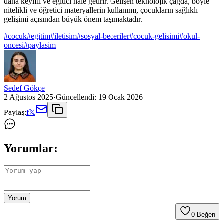
daha keyifli ve eğitici hale getirir. Gelişen teknolojik çağda, böyle
nitelikli ve öğretici materyallerin kullanımı, çocukların sağlıklı
gelişimi açısından büyük önem taşımaktadır.
#
cocuk
#
egitim
#
iletisim
#
sosyal-beceriler
#
cocuk-gelisimi
#
okul-
oncesi
#
paylasim
Sedef Gökçe
2 Ağustos 2025
·
Güncellendi:
19 Ocak 2026
Paylaş:
f
𝕏
Yorumlar:
Yorum
0
Beğen