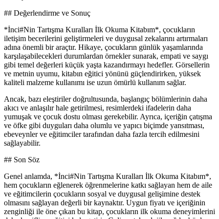
## Değerlendirme ve Sonuç
*İnci#Nin Tartışma Kuralları İlk Okuma Kitabım*, çocukların
iletişim becerilerini geliştirmeleri ve duygusal zekalarını artırmaları
adına önemli bir araçtır. Hikaye, çocukların günlük yaşamlarında
karşılaşabilecekleri durumlardan örnekler sunarak, empati ve saygı
gibi temel değerleri küçük yaşta kazandırmayı hedefler. Görsellerin
ve metnin uyumu, kitabın eğitici yönünü güçlendirirken, yüksek
kaliteli malzeme kullanımı ise uzun ömürlü kullanım sağlar.
Ancak, bazı eleştiriler doğrultusunda, başlangıç bölümlerinin daha
akıcı ve anlaşılır hale getirilmesi, resimlerdeki ifadelerin daha
yumuşak ve çocuk dostu olması gerekebilir. Ayrıca, içeriğin çatışma
ve öfke gibi duyguları daha olumlu ve yapıcı biçimde yansıtması,
ebeveynler ve eğitimciler tarafından daha fazla tercih edilmesini
sağlayabilir.
## Son Söz
Genel anlamda, *İnci#Nin Tartışma Kuralları İlk Okuma Kitabım*,
hem çocukların eğlenerek öğrenmelerine katkı sağlayan hem de aile
ve eğitimcilerin çocukların sosyal ve duygusal gelişimine destek
olmasını sağlayan değerli bir kaynaktır. Uygun fiyatı ve içeriğinin
zenginliği ile öne çıkan bu kitap, çocukların ilk okuma deneyimlerini