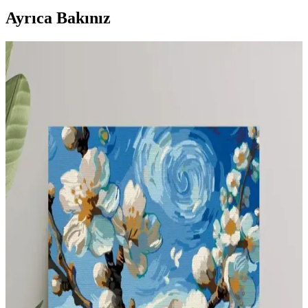
Ayrıca Bakınız
Mikro Anaokullarında Pencere Kenarı Tasarımı:
Fonksiyonel ve Estetik Yaklaşımlar
Mikro anaokullarında pencere kenarları, doğal renkler ve yumuşak
dokularla çocukların konforunu artırırken gizlilik ve yaratıcılığı
destekleyen çok yönlü alanlar sunar.
Dar ve Çok Amaçlı Mekanlarda Fonksiyonel ve
Estetik Dekorasyon Yöntemleri
Dar ve çok amaçlı mekanlarda doğru mobilya seçimi, renk kullanımı
ve depolama çözümleriyle hem işlevsel hem estetik yaşam alanları
oluşturmak mümkündür. Mekanın amacı ve çocuk oyun alanları
dikkate alınmalıdır.
Perde Uzunluğu Seçiminde Estetik ve Pratik
Dengenin Önemi
Perde uzunluğu, estetik ve işlevselliği etkileyen önemli bir unsurdur.