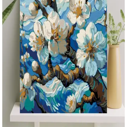
Yere değen perdeler şık görünse de, evcil hayvan ve çocuklu evlerde
kısa perdeler temizlik ve dayanıklılık açısından avantaj sağlar.
Çocuklu Evler İçin Koridor Dekorasyonunda
Güvenlik ve Estetik Çözümler
Çocuklu evlerde koridor dekorasyonunda güvenlik ve estetik ön
plandadır. Dayanıklı malzemeler, sıcak renkler ve fonksiyonel
mobilyalarla hem güvenli hem şık alanlar yaratılır.
Tryon Kidz Çocuk Kaleci Eldiveni Sarı: Dayanıklı
ve Konforlu Spor Ekipmanı
Tryon Kidz Sarı çocuk kaleci eldiveni, dayanıklı malzemeleri ve
ayarlanabilir yapısıyla güvenli ve konforlu futbol deneyimi sunar.
Uzun ömürlü ve esnek tasarımıyla sahada fark yaratır.
Çocuklar İçin Boyama ve Eğlence Setleri
Karşılaştırması En İyi Seçenekler ve Özellikler
İki popüler çocuk boyama kitabı ve etkinlik setinin detaylı
karşılaştırmasıyla, en uygun eğlence ve eğitim ürününü seçmenize
yardımcı oluyoruz.