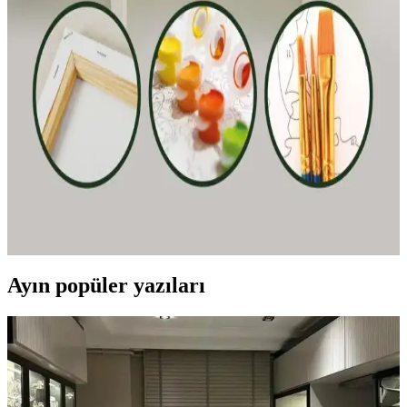
Stabilo Point 88 İnce Keçe Uçlu Kalem: Renkli
Yazım ve Çizim İçin Yüksek Performanslı Kalem
Stabilo Point 88, canlı renkleri, dayanıklı yapısı ve güvenli
tasarımıyla okul ve sanat projeleri için ideal ince keçe uçlu kalemdir.
Palmiye Hobi Sanat ve Wombhobby Neo Felsefe
Sayılarla Boyama Setlerinin Karşılaştırması
İki farklı sayılarla boyama seti olan Palmiye Hobi Sanat ve
Wombhobby Neo Felsefe'nin özellikleri ve kullanıcı yorumlarıyla
detaylı karşılaştırması, sanatsal becerilerin geliştirilmesine ve stres
atmaya yönelik avantajları anlatılıyor.
Ayın popüler yazıları