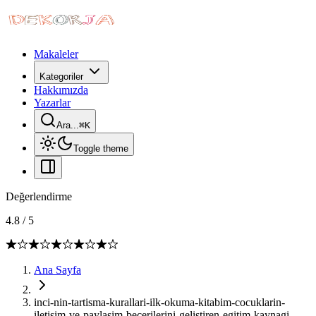
Makaleler
Kategoriler
Hakkımızda
Yazarlar
Ara...
⌘
K
Toggle theme
Değerlendirme
4.8
/
5
Ana Sayfa
inci-nin-tartisma-kurallari-ilk-okuma-kitabim-cocuklarin-
iletisim-ve-paylasim-becerilerini-gelistiren-egitim-kaynagi