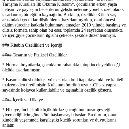
Tartışma Kuralları İlk Okuma Kitabım*, çocukların erken yaşta
iletişim ve paylaşım becerilerini geliştirmelerine yönelik özel olarak
tasarlanmış bir eğitim kaynağıdır. Bu kitap, özellikle 3 ile 5 yaş
arasındaki çocuklar düşünülerek hazırlanmış olup, okul öncesi
eğitim sürecine katkıda bulunmayı amaçlar. 2019 yılında basılmış ve
ciltsiz formata sahip olan bu eser, toplamda 24 sayfadan oluşmakta
ve içeriğiyle çocukların ilgisini çekecek şekilde düzenlenmiştir.
### Kitabın Özellikleri ve İçeriği
#### Tasarım ve Fiziksel Özellikler
* Normal boyutlarda, çocukların rahatlıkla tutup inceleyebileceği
ölçüde tasarlanmıştır.
* Basım kalitesi oldukça yüksek olan bu kitap, dayanıklı ve kaliteli
malzemeden üretilmiştir. Kullanım ömrünü uzatır. Ciltsiz yapısı
sayesinde kolayca kullanılabilir ve taşınabilir özellik gösterir.
#### İçerik ve Hikaye
* Hikaye, İnci isimli küçük bir kız çocuğunun mısır gevreği
yiyemediği için güne kötü başlamasıyla başlar. Bu durum, onun
gündelik yaşamında karşılaştığı küçük sorunları ve duygularını
anlatır.