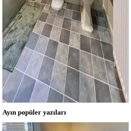
atmosferini belirler. Mavi-gri, yeşil ve nötr tonlar rahatlatıcı ve doğal
bir ortam sağlar. Siyah donanımlar mekan bütünlüğünü güçlendirir.
Küçük Yarım Banyoda Ekonomik ve Estetik
Yenileme: Tasarım ve Maliyet Analizi
30 yıl sonra küçük bir yarım banyoda yapılan yenileme, mantar
desenli duvar kağıdı ve uygun malzeme seçimiyle estetik ve
işlevselliği artırdı. Maliyetler ve detaylar analiz edildi.
Kiralık Banyoda Dekorasyon ve Yenileme: Boya,
Zemin ve Fayans Seçiminde Dikkat Edilmesi
Gerekenler
Kiralık banyolarda boya, fayans ve zemin yenileme süreçlerinde
dayanıklılık, estetik ve ev sahibi onayı ön plandadır. Bu rehber,
pratik ve uyumlu dekorasyon önerileri sunar.
Ayın popüler yazıları