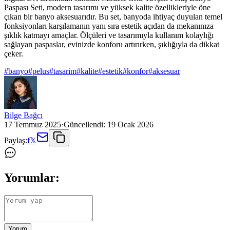
Paspası Seti, modern tasarımı ve yüksek kalite özellikleriyle öne
çıkan bir banyo aksesuarıdır. Bu set, banyoda ihtiyaç duyulan temel
fonksiyonları karşılamanın yanı sıra estetik açıdan da mekanınıza
şıklık katmayı amaçlar. Ölçüleri ve tasarımıyla kullanım kolaylığı
sağlayan paspaslar, evinizde konforu artırırken, şıklığıyla da dikkat
çeker.
#
banyo
#
pelus
#
tasarim
#
kalite
#
estetik
#
konfor
#
aksesuar
Bilge Bağcı
17 Temmuz 2025
·
Güncellendi:
19 Ocak 2026
Paylaş:
f
𝕏
Yorumlar:
Yorum