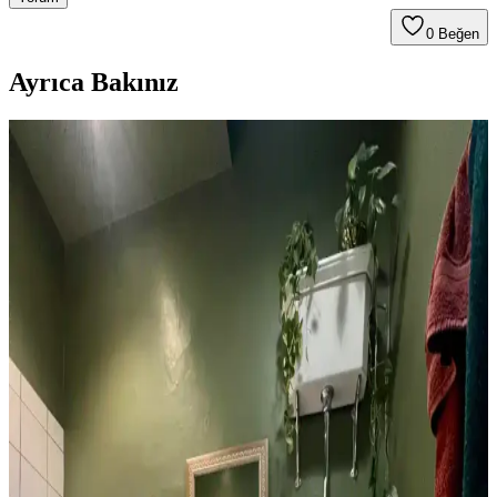
0
Beğen
Ayrıca Bakınız
1960'lar Banyosunu Modernize Etmek İçin Renk,
Malzeme ve Tasarım Önerileri
1960'lar banyolarını modernleştirmek için renk dengesi,
mikroçimento duvarlar, şeffaf duş perdeleri ve pirinç donanımlar
kullanılarak ferah ve estetik bir ortam yaratılabilir.
1970'ler Banyosunu 1000 Dolar Altında Yenilemek
İçin Yüksek Getirili Güncellemeler
1970'lerden kalma banyoları 1000 dolar altı bütçeyle yenilemek için
duvar boyası, aydınlatma, ayna ve fayans boyama gibi düşük
maliyetli ama etkili yöntemler sunuluyor. Retro estetik korunuyor.
Tuvaletin Üstü İçin Fonksiyonel ve Estetik
Dekorasyon ve Depolama Çözümleri