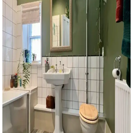
Tuvaletin üst kısmı, depolama dolapları, raflar, sanat eserleri ve
uygun aydınlatma ile hem fonksiyonel hem de estetik hale
getirilebilir. Doğru malzeme ve renk seçimi mekanın atmosferini
dengeler.
Banyo Dekorasyonunda Havlu Renk Seçimi: Estetik
ve Pratik İpuçları
Havlu renk seçimi, banyo dekorasyonunun uyumu ve pratikliği için
önemlidir. Beyaz, siyah ve toprak tonları farklı avantajlar sunar.
Doğru bakım ve uyumla estetik ve fonksiyonel sonuçlar elde edilir.
Banyo Dekorasyonunda Yeşil Tonları ve Güvenlik
Önlemleriyle Estetik ve Fonksiyonellik
Banyo dekorasyonunda yeşil tonlar, altın detaylar ve çiçek
desenleriyle estetik bir atmosfer oluştururken, perde seçimi ve
düzenlemesi yangın riskini azaltmak için önemlidir.
Banyo Duvar Boyası Seçiminde Renk ve Donanım
Uyumu: Modern ve Doğal Yaklaşımlar
Banyo duvar boyası seçimi, renk ve donanım uyumuyla mekanın