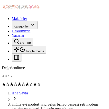
Makaleler
Kategoriler
Hakkımızda
Yazarlar
Ara...
⌘
K
Toggle theme
Değerlendirme
4.4
/
5
Ana Sayfa
ingiliz-evi-modest-grid-pelus-banyo-paspasi-seti-modern-
tasarim-ve-yuksek-kaliteyle-one-cikiyor