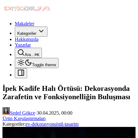
Makaleler
Kategoriler
Hakkımızda
Yazarlar
Ara...
⌘
K
Toggle theme
İpek Kadife Halı Örtüsü: Dekorasyonda
Zarafetin ve Fonksiyonelliğin Buluşması
Sedef Gökçe
·
30.04.2025, 00:00
Ürün Karşılaştırmaları
Kategoriler:
ev-dekorasyonu
|
stil-tasarim