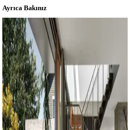
Ayrıca Bakınız
Koltuk ve Aksesuar Sandalyelerde Renk Uyumu ve
Dekorasyonda Görsel Denge Sağlama Yöntemleri
Koltuk ve aksesuar sandalyelerde renk uyumsuzluğu görsel rekabete
yol açabilir. Halı, perde, yastık ve mobilya yerleşimi ile renkler
dengelenerek mekanın estetik bütünlüğü sağlanır.
Duvar Rengiyle Uyumlu Perde Seçimi: Yeşil,
Turuncu ve Kahverenginin Mekâna Etkisi
Duvar rengine uyumlu perde seçimi, mekânın atmosferini belirler.
Yeşil tonlar doğal sakinlik sunarken, turuncu ve kahverengi sıcaklık
katar. Kalın keten ve karartma perdeler ışık kontrolünde avantaj
sağlar.
Yatak Odası Duvar Rengi Seçiminde Işık ve
Tonların Önemi ve Etkileri
Yatak odası duvar renginin seçimi, ışık koşulları, zemin ve pencere