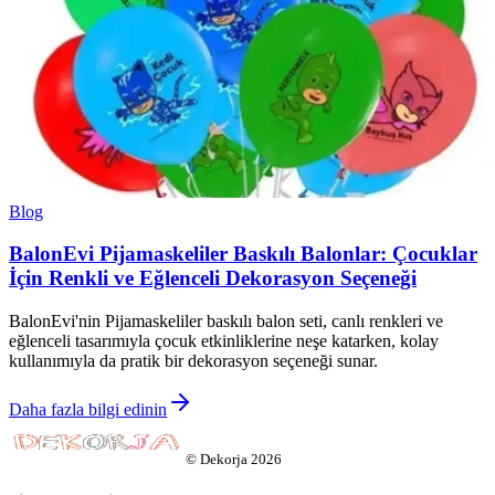
Blog
BalonEvi Pijamaskeliler Baskılı Balonlar: Çocuklar
İçin Renkli ve Eğlenceli Dekorasyon Seçeneği
BalonEvi'nin Pijamaskeliler baskılı balon seti, canlı renkleri ve
eğlenceli tasarımıyla çocuk etkinliklerine neşe katarken, kolay
kullanımıyla da pratik bir dekorasyon seçeneği sunar.
Daha fazla bilgi edinin
©
Dekorja
2026