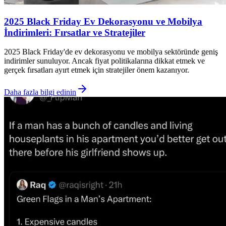
2025 Black Friday Ev Dekorasyonu ve Mobilya
İndirimleri: Fırsatlar ve Stratejiler
2025 Black Friday'de ev dekorasyonu ve mobilya sektöründe geniş
indirimler sunuluyor. Ancak fiyat politikalarına dikkat etmek ve
gerçek fırsatları ayırt etmek için stratejiler önem kazanıyor.
Daha fazla bilgi edinin