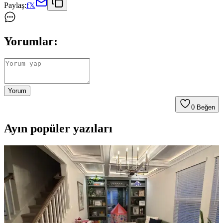
Paylaş:
f
𝕏
Yorumlar:
Yorum
0
Beğen
Ayın popüler yazıları