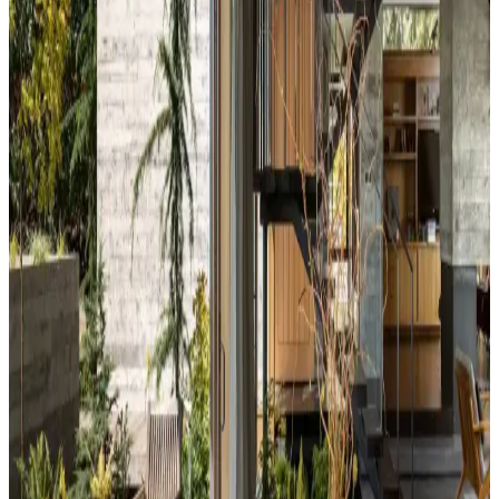
yerleşimi gibi faktörlerle uyumlu olmalıdır. Sıcak-soğuk kahverengi
ve yeşil tonları farklı atmosferler yaratır. Renk örnekleri farklı ışık
koşullarında test edilmelidir.
Kahvaltı Köşeleri İçin Sandalye Seçenekleri ve
Dekorasyon İpuçları
Kahvaltı köşelerinde ahşap ve sentetik deri sandalyeler, dayanıklılık
ve temizlik kolaylığı sunar. Minder ve özel tasarım halılarla konfor
ve estetik dengelenir, mekanın atmosferi güçlenir.
Perde Rengine Uyumlu Nevresim Seçimi: Renk ve
Desenlerle Dekorasyonda Denge Sağlama
Perde ve nevresim uyumu, krem ve magnolia tonlarındaki odalarda
mekanın estetiğini artırır. Kırmızı, kahverengi ve turuncu tonlarıyla
uyumlu renk ve desen önerileri sunulmaktadır.
Ev Dekorasyonunda Denge ve Fonksiyonellik: Renk
Uyumu, Mobilya Yerleşimi ve Estetik İncelemesi
Reddit tartışması üzerinden ev dekorasyonunda renk uyumu,
mobilya yerleşimi ve aksesuar dengesi gibi unsurların yaşam