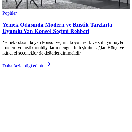
Popüler
Yemek Odasında Modern ve Rustik Tarzlarla
Uyumlu Yan Konsol Seçimi Rehberi
Yemek odasında yan konsol seçimi, boyut, renk ve stil uyumuyla
modern ve rustik mobilyaların dengeli birleşimini sağlar. Bütçe ve
ikinci el seçenekler de değerlendirilmelidir.
Daha fazla bilgi edinin
©
Dekorja
2026
Site bölümleri
Ana Sayfa
Kategoriler
Etiketler
Yazarlar
Genel sayfalar