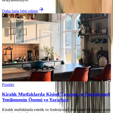
Daha fazla bilgi edinin
Popüler
Kiralık Mutfaklarda Kişisel Tasarım ve Fonksiyonel
Yenilemenin Önemi ve Yararları
Kiralık mutfaklarda estetik ve fonksiyonel yenilemelerle yaşam alanı