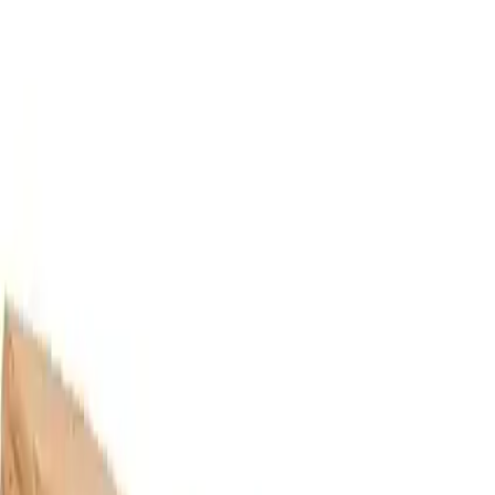
yöneliktir.
İşlevselliği ve sağlamlığıyla öne çıkan bu ürün, temizlik süreçlerinde
güvenilir bir yardımcı olmaya devam eder. Fiyat ve stok durumu göz
önünde bulundurulduğunda, ürünün sınırlı sayıda olması, talep
gören ve tercih edilen bir ürün olduğunu gösterir. Bu nedenle,
temizlik ve bakım alanında kaliteli ve dayanıklı bir fırça arayanlar
için ideal bir seçimdir.
Paylaş:
f
𝕏
Yorumlar:
Yorum
0
Beğen
Ayın popüler yazıları