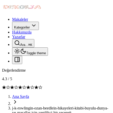
Makaleler
Kategoriler
Hakkımızda
Yazarlar
Ara...
⌘
K
Toggle theme
Değerlendirme
4.3
/
5
Ana Sayfa
j-k-rowlingin-ozan-beedlein-hikayeleri-kitabi-buyulu-dunya-
ve-masallar-icin-yenilikci-bir-secenek