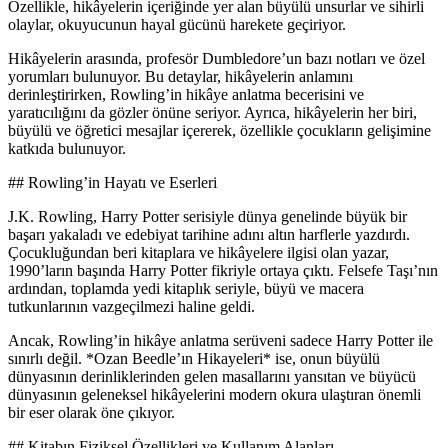
Özellikle, hikâyelerin içeriğinde yer alan büyülü unsurlar ve sihirli
olaylar, okuyucunun hayal gücünü harekete geçiriyor.
Hikâyelerin arasında, profesör Dumbledore’un bazı notları ve özel
yorumları bulunuyor. Bu detaylar, hikâyelerin anlamını
derinleştirirken, Rowling’in hikâye anlatma becerisini ve
yaratıcılığını da gözler önüne seriyor. Ayrıca, hikâyelerin her biri,
büyülü ve öğretici mesajlar içererek, özellikle çocukların gelişimine
katkıda bulunuyor.
## Rowling’in Hayatı ve Eserleri
J.K. Rowling, Harry Potter serisiyle dünya genelinde büyük bir
başarı yakaladı ve edebiyat tarihine adını altın harflerle yazdırdı.
Çocukluğundan beri kitaplara ve hikâyelere ilgisi olan yazar,
1990’ların başında Harry Potter fikriyle ortaya çıktı. Felsefe Taşı’nın
ardından, toplamda yedi kitaplık seriyle, büyü ve macera
tutkunlarının vazgeçilmezi haline geldi.
Ancak, Rowling’in hikâye anlatma serüveni sadece Harry Potter ile
sınırlı değil. *Ozan Beedle’ın Hikayeleri* ise, onun büyülü
dünyasının derinliklerinden gelen masallarını yansıtan ve büyücü
dünyasının geleneksel hikâyelerini modern okura ulaştıran önemli
bir eser olarak öne çıkıyor.
## Kitabın Fiziksel Özellikleri ve Kullanım Alanları