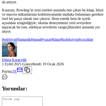
da artıyor.
Kısacası, Rowling’in yeni eserleri arasında öne çıkan bu kitap, büyü
ve macera tutkunlarının koleksiyonunda mutlaka bulunması gereken
özel bir parça olarak öne çıkıyor. Hem estetik hem de içerik
açısından zenginliğiyle, okuma deneyiminizi yeni seviyelere
taşıyacak bu eser, edebiyat severlerin vazgeçilmezleri arasında yer
alıyor.
#
edebiyat
#
fantastik
#
masal
#
yazar
#
kitap
#
koleksiyon
#
cocuklar
Dilara Karaçelik
1 Eylül 2025
·
Güncellendi:
19 Ocak 2026
Paylaş:
f
𝕏
Yorumlar: