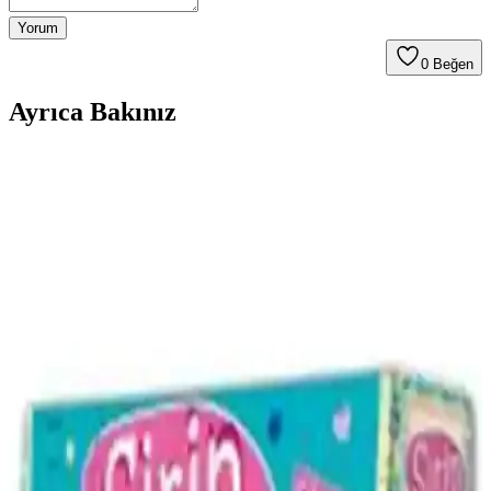
Yorum
0
Beğen
Ayrıca Bakınız
Zülfü Livaneli'nin Mutluluk ve Orta Zekalılar
Cenneti Eserlerinin Karşılaştırması
İki Zülfü Livaneli kitabı olan Mutluluk ve Orta Zekalılar Cenneti'nin
temaları, içerikleri ve okuyucu yorumlarıyla karşılaştırması. Her iki
eser de toplumsal ve felsefi sorgulamaları içeriyor.
Zülfü Livaneli'nin iki önemli eseri: Engereğin Gözü
ve Kaplanın Sırtında detaylı karşılaştırması
Zülfü Livaneli'nin Engereğin Gözü ve Kaplanın Sırtında eserleri,
tarih ve psikoloji odaklı detaylı bir karşılaştırma ile anlatılıyor,
yazarın dil ve anlatım özellikleri öne çıkarılıyor.
Gülen Sakız Ağacı Çocuk Hikayeleri ve Hayal