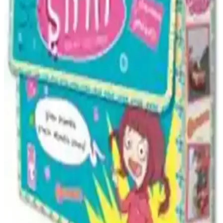
Dünyasını Zenginleştiren Eser
Gülen Sakız Ağacı, çocukların hayal gücünü geliştiren ve
yetişkinlere nostaljik bir yolculuk sunan öykü kitabıdır. 27 farklı
hikâye ve özgün karakterlerle dolu, eğitici ve eğlenceli içerikleriyle
dikkat çeker.
Kırmızı Pazartesi Romanı Analizi ve Edebi
Özellikleri
Kırmızı Pazartesi, toplumun yapısı ve bireysel psikolojiyi anlatan,
etkileyici anlatımıyla edebiyatın önemli eserlerinden biri. Karakterler
ve olay örgüsüyle derin bir analiz sunar.
Roger Ackroyd Cinayeti: Agatha Christie'nin Klasik
Polisiye Romanı Hakkında Detaylar
Agatha Christie'nin klasiklerinden Roger Ackroyd Cinayeti, gizem
ve çözüm odaklı hikayesiyle polisiye severlere unutulmaz bir
deneyim sunuyor. Detaylı anlatım ve zekice kurguyla dolu bu
roman, Türkçe baskısıyla erişilebilir durumda.
Kimsesizler Matemi ve Siren Romanlarının