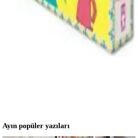
Karşılaştırması ve Detaylı İncelemesi
Emine Tavuz'un Kimsesizler Matemi ve Siren adlı romanlarının
içeriklerini, özelliklerini ve kullanıcı yorumlarını karşılaştırıyoruz.
Bu makale, kitap seçiminde rehberlik edecek detaylar sunuyor.
Küçük Prens: Felsefi Derinlik ve Çocuklar İçin
İlham Veren Bir Hikaye
Küçük Prens, felsefi derinliği ve öğretici görselleriyle çocuklar ve
yetişkinler için ilham verici, yüksek kaliteli, Türkçe basımıyla
hayatınıza anlam katacak özel bir eser.
Timaş Çocuk Serisi Şirin Dünyayı Geziyorum
Eğitici ve Renkli Hikayeler Seti
Çocukların hayal gücünü geliştiren, farklı kültürleri tanıtan ve 8-9
yaş grubuna uygun, renkli görseller ve kaliteli baskı ile hazırlanan
beş kitaplık seri.
Ayın popüler yazıları