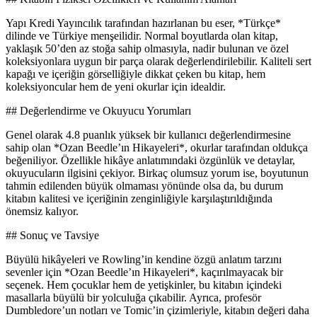
Yapı Kredi Yayıncılık tarafından hazırlanan bu eser, *Türkçe*
dilinde ve Türkiye menşeilidir. Normal boyutlarda olan kitap,
yaklaşık 50’den az stoğa sahip olmasıyla, nadir bulunan ve özel
koleksiyonlara uygun bir parça olarak değerlendirilebilir. Kaliteli sert
kapağı ve içeriğin görselliğiyle dikkat çeken bu kitap, hem
koleksiyoncular hem de yeni okurlar için idealdir.
## Değerlendirme ve Okuyucu Yorumları
Genel olarak 4.8 puanlık yüksek bir kullanıcı değerlendirmesine
sahip olan *Ozan Beedle’ın Hikayeleri*, okurlar tarafından oldukça
beğeniliyor. Özellikle hikâye anlatımındaki özgünlük ve detaylar,
okuyucuların ilgisini çekiyor. Birkaç olumsuz yorum ise, boyutunun
tahmin edilenden büyük olmaması yönünde olsa da, bu durum
kitabın kalitesi ve içeriğinin zenginliğiyle karşılaştırıldığında
önemsiz kalıyor.
## Sonuç ve Tavsiye
Büyülü hikâyeleri ve Rowling’in kendine özgü anlatım tarzını
sevenler için *Ozan Beedle’ın Hikayeleri*, kaçırılmayacak bir
seçenek. Hem çocuklar hem de yetişkinler, bu kitabın içindeki
masallarla büyülü bir yolculuğa çıkabilir. Ayrıca, profesör
Dumbledore’un notları ve Tomic’in çizimleriyle, kitabın değeri daha