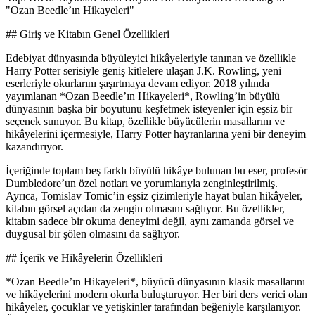
"Ozan Beedle’ın Hikayeleri"
## Giriş ve Kitabın Genel Özellikleri
Edebiyat dünyasında büyüleyici hikâyeleriyle tanınan ve özellikle
Harry Potter serisiyle geniş kitlelere ulaşan J.K. Rowling, yeni
eserleriyle okurlarını şaşırtmaya devam ediyor. 2018 yılında
yayımlanan *Ozan Beedle’ın Hikayeleri*, Rowling’in büyülü
dünyasının başka bir boyutunu keşfetmek isteyenler için eşsiz bir
seçenek sunuyor. Bu kitap, özellikle büyücülerin masallarını ve
hikâyelerini içermesiyle, Harry Potter hayranlarına yeni bir deneyim
kazandırıyor.
İçeriğinde toplam beş farklı büyülü hikâye bulunan bu eser, profesör
Dumbledore’un özel notları ve yorumlarıyla zenginleştirilmiş.
Ayrıca, Tomislav Tomic’in eşsiz çizimleriyle hayat bulan hikâyeler,
kitabın görsel açıdan da zengin olmasını sağlıyor. Bu özellikler,
kitabın sadece bir okuma deneyimi değil, aynı zamanda görsel ve
duygusal bir şölen olmasını da sağlıyor.
## İçerik ve Hikâyelerin Özellikleri
*Ozan Beedle’ın Hikayeleri*, büyücü dünyasının klasik masallarını
ve hikâyelerini modern okurla buluşturuyor. Her biri ders verici olan
hikâyeler, çocuklar ve yetişkinler tarafından beğeniyle karşılanıyor.