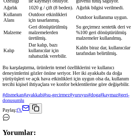
Özelliği
ile kaymayı önlüyor.
güvenli tutuş sağlıyor.
Ağırlık
1020 g / çift (8 beden).
Ağırlık bilgisi verilmedi.
Kullanım
Outdoor etkinlikleri
Outdoor kullanıma uygun.
Alanı
için tasarlanmış.
Geri dönüştürülmüş
Su geçirmez sentetik deri ve
Malzeme
malzemelerden
%100 geri dönüştürülmüş
üretilmiş.
malzemeler kullanılmış.
Dar kalıp, bazı
Kalıbı biraz dar, kullanıcılar
Kalıp
kullanıcılar için
tarafından belirtilmiş.
rahatsızlık verebilir.
Bu karşılaştırma, ürünlerin temel özelliklerini ve kullanıcı
deneyimlerini gözler önüne seriyor. Her iki ayakkabı da doğa
yürüyüşleri ve açık hava etkinlikleri için uygun olsa da, kullanım
tercihi kişisel ihtiyaçlara ve konfor beklentilerine göre değişebilir.
#
dismekan
#
ayakkabi
#
su-gecirmez
#
yuruyus
#
doga
#
kaymaz
#
geri-
donusumlu
Paylaş:
f
𝕏
Yorumlar: