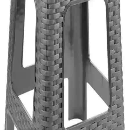
Cata CT-8024 Şarj Edilebilir LED El Feneri Günlük
ve Dış Mekan Kullanımı İçin Uygun
Cata CT-8024 şarj edilebilir LED el feneri, hafif ve dayanıklı
tasarımıyla farklı ortamlar için ideal, çok modlu ve suya dayanıklı
özellikleriyle güvenilir aydınlatma sağlar.
İç ve Dış Mekan Kullanımı İçin Kapı Paspası
Karşılaştırması ve Seçim Rehberi
İç ve dış mekanlar için paspas seçeneklerini karşılaştırıyoruz.
Malzeme, boyut, tasarım ve temizlik özellikleriyle en uygun paspası
seçmenize yardımcı oluyoruz.
Nakra Home Katlanabilir 4 Katlı Tekerlekli Plastik
Dolap: Çok Amaçlı ve Modern Depolama Çözümü
Nakra Home katlanabilir 4 katlı tekerlekli plastik dolap, dayanıklı
malzemesi ve çok yönlü kullanımıyla ev ve ofislerde düzen sağlar,
alan tasarrufu ve estetik sunar.
Ledim 220V Dış Mekan Uyumlu Hortum Şerit
LED: Dayanıklı ve Güçlü Açık Hava Aydınlatma