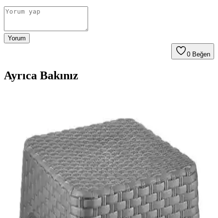
Yorum
0
Beğen
Ayrıca Bakınız
Pufumo Deri Armut Koltuk Modelleri
Karşılaştırması ve Özellikleri
İki Pufumo Deri Armut Koltuk modeli, farklı kumaş ve
tasarımlarıyla iç ve dış mekanlara şık ve konforlu seçenekler
sunuyor. Detaylar ve kullanıcı yorumlarıyla ihtiyaçlarınıza uygun
olanı seçin.
Mandella Zeugma 70x120 Golf Koltuk ve Masa
Takımı: Estetik ve Dayanıklı Dış Mekan Mobilyası
Mandella Zeugma 70x120 Golf Koltuk ve masa takımı, dayanıklı