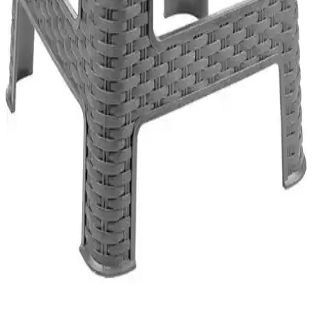
Ledim 220V Dış Mekan Uyumlu Hortum Şerit
LED: Dayanıklı ve Güçlü Açık Hava Aydınlatma
Çözümü
Ledim 220V dış mekan hortum LED, suya ve toza dayanıklı
yapısıyla geniş alanların aydınlatılmasında ideal, kolay kurulumu ve
yüksek performansıyla dikkat çeker.
Metal Tabure Modelleri Karşılaştırması:
Dayanıklılık ve Tasarım Açısından Değerlendirme
İki metal tabure modelinin özellikleri, dayanıklılığı ve kullanıcı
deneyimleri detaylı karşılaştırmasıyla, ihtiyaçlarınıza en uygun
seçeneği belirleyin.
Tuffexx Tuffex Rattan Büyük Tabure: Dayanıklı,
Estetik ve Çok Yönlü Oturma Çözümü
Tuffexx Tuffex Rattan Büyük Tabure, dayanıklı ve hafif yapısıyla iç
ve dış mekanlarda şık, güvenli ve pratik oturma imkanı sunar.
Ergonomik tasarımı ve sağlam bağlantılarıyla uzun ömürlü kullanım
sağlar.