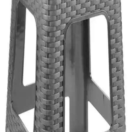
malzeme ve şık tasarımıyla iç ve dış mekanlarda ideal kullanım
sunar, uzun ömür ve kolay bakım sağlar.
Cata CT-8024 Şarj Edilebilir LED El Feneri Günlük
ve Dış Mekan Kullanımı İçin Uygun
Cata CT-8024 şarj edilebilir LED el feneri, hafif ve dayanıklı
tasarımıyla farklı ortamlar için ideal, çok modlu ve suya dayanıklı
özellikleriyle güvenilir aydınlatma sağlar.
İç ve Dış Mekan Kullanımı İçin Kapı Paspası
Karşılaştırması ve Seçim Rehberi
İç ve dış mekanlar için paspas seçeneklerini karşılaştırıyoruz.
Malzeme, boyut, tasarım ve temizlik özellikleriyle en uygun paspası
seçmenize yardımcı oluyoruz.
Nakra Home Katlanabilir 4 Katlı Tekerlekli Plastik
Dolap: Çok Amaçlı ve Modern Depolama Çözümü
Nakra Home katlanabilir 4 katlı tekerlekli plastik dolap, dayanıklı
malzemesi ve çok yönlü kullanımıyla ev ve ofislerde düzen sağlar,
alan tasarrufu ve estetik sunar.