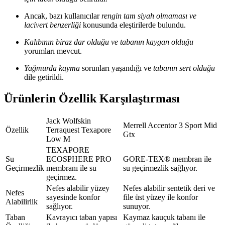
Ancak, bazı kullanıcılar
rengin tam siyah olmaması ve
lacivert benzerliği
konusunda eleştirilerde bulundu.
Kalıbının biraz dar olduğu ve tabanın kaygan olduğu
yorumları mevcut.
Yağmurda kayma
sorunları yaşandığı ve
tabanın sert olduğu
dile getirildi.
Ürünlerin Özellik Karşılaştırması
Jack Wolfskin
Merrell Accentor 3 Sport Mid
Özellik
Terraquest Texapore
Gtx
Low M
TEXAPORE
Su
ECOSPHERE PRO
GORE-TEX® membran ile
Geçirmezlik
membranı ile su
su geçirmezlik sağlıyor.
geçirmez.
Nefes alabilir yüzey
Nefes alabilir sentetik deri ve
Nefes
sayesinde konfor
file üst yüzey ile konfor
Alabilirlik
sağlıyor.
sunuyor.
Taban
Kavrayıcı taban yapısı
Kaymaz kauçuk tabanı ile