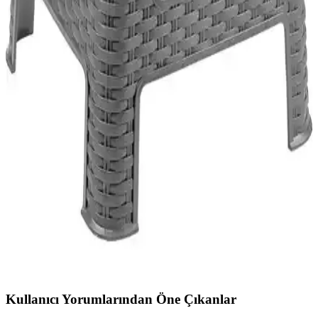
Çözümü
Ledim 220V dış mekan hortum LED, suya ve toza dayanıklı
yapısıyla geniş alanların aydınlatılmasında ideal, kolay kurulumu ve
yüksek performansıyla dikkat çeker.
Metal Tabure Modelleri Karşılaştırması:
Dayanıklılık ve Tasarım Açısından Değerlendirme
İki metal tabure modelinin özellikleri, dayanıklılığı ve kullanıcı
deneyimleri detaylı karşılaştırmasıyla, ihtiyaçlarınıza en uygun
seçeneği belirleyin.
Tuffexx Tuffex Rattan Büyük Tabure: Dayanıklı,
Estetik ve Çok Yönlü Oturma Çözümü
Tuffexx Tuffex Rattan Büyük Tabure, dayanıklı ve hafif yapısıyla iç
ve dış mekanlarda şık, güvenli ve pratik oturma imkanı sunar.
Ergonomik tasarımı ve sağlam bağlantılarıyla uzun ömürlü kullanım
sağlar.
Kullanıcı Yorumlarından Öne Çıkanlar