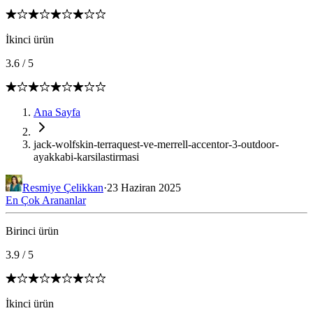
İkinci ürün
3.6
/
5
Ana Sayfa
jack-wolfskin-terraquest-ve-merrell-accentor-3-outdoor-
ayakkabi-karsilastirmasi
Resmiye Çelikkan
·
23 Haziran 2025
En Çok Arananlar
Birinci ürün
3.9
/
5
İkinci ürün