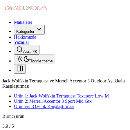
Makaleler
Kategoriler
Hakkımızda
Yazarlar
Ara...
⌘
K
Toggle theme
Jack Wolfskin Terraquest ve Merrell Accentor 3 Outdoor Ayakkabı
Karşılaştırması
Ürün 1: Jack Wolfskin Terraquest Texapore Low M
Ürün 2: Merrell Accentor 3 Sport Mid Gtx
Ürünlerin Özellik Karşılaştırması
Birinci ürün
3.9
/
5