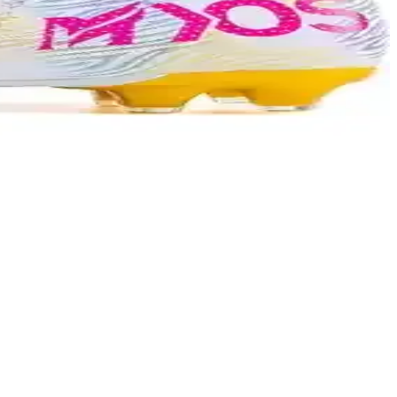
ksiyonel dekorasyon ürünü. Hızlı teslimat ve kaliteli baskı ile uzun
 kullanıcı konforu ve şıklık sunar.