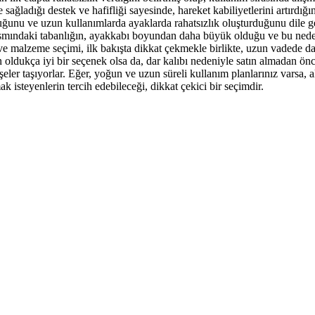
ğladığı destek ve hafifliği sayesinde, hareket kabiliyetlerini artırdığın
uğunu ve uzun kullanımlarda ayaklarda rahatsızlık oluşturduğunu dile get
 kısmındaki tabanlığın, ayakkabı boyundan daha büyük olduğu ve bu nedenl
 ve malzeme seçimi, ilk bakışta dikkat çekmekle birlikte, uzun vadede d
dukça iyi bir seçenek olsa da, dar kalıbı nedeniyle satın almadan önce 
er taşıyorlar. Eğer, yoğun ve uzun süreli kullanım planlarınız varsa, alt
k isteyenlerin tercih edebileceği, dikkat çekici bir seçimdir.