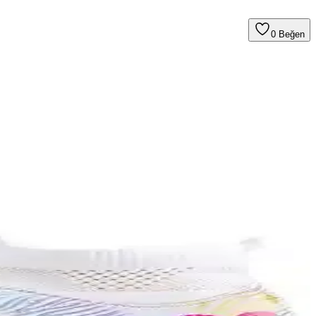
0
Beğen
lü ve esnek tasarımıyla sahada fark yaratır.
dımcı olur.
 seçenekleri ve kullanım kolaylığı sunar.
rlü ve pratik kullanım sağlar.