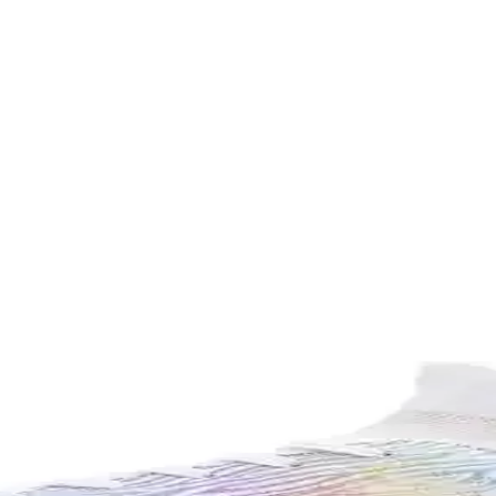
e Konforlu Spor Ekipmanı
anabilir yapısıyla güvenli ve konforlu futbol deneyimi sunar. Uzun ömür
ştırması ve Seçim Rehberi
 seçenekleri ve kullanıcı yorumlarıyla en uygun eldiveni seçmenize yar
uk Seti İncelemesi
malzeme ve konforu ile sporculara yüksek performans sağlar, çeşitli renk
 Dayanıklı Tasarım
len malzemesiyle günlük kullanım ve hediye seçenekleri sunar, uzun ömü