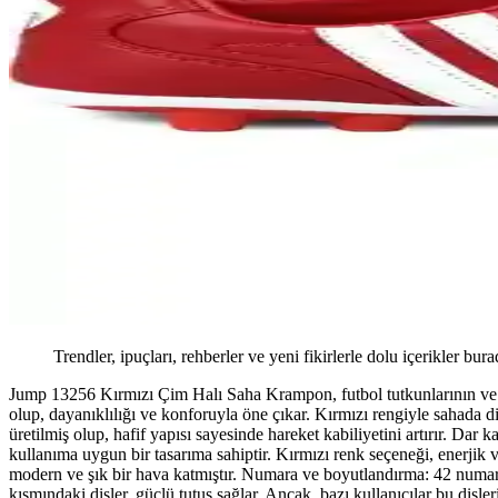
Trendler, ipuçları, rehberler ve yeni fikirlerle dolu içerikler bura
Jump 13256 Kırmızı Çim Halı Saha Krampon, futbol tutkunlarının ve pro
olup, dayanıklılığı ve konforuyla öne çıkar. Kırmızı rengiyle sahada di
üretilmiş olup, hafif yapısı sayesinde hareket kabiliyetini artırır. Dar
kullanıma uygun bir tasarıma sahiptir. Kırmızı renk seçeneği, enerjik 
modern ve şık bir hava katmıştır. Numara ve boyutlandırma: 42 numara, k
kısmındaki dişler, güçlü tutuş sağlar. Ancak, bazı kullanıcılar bu dişler