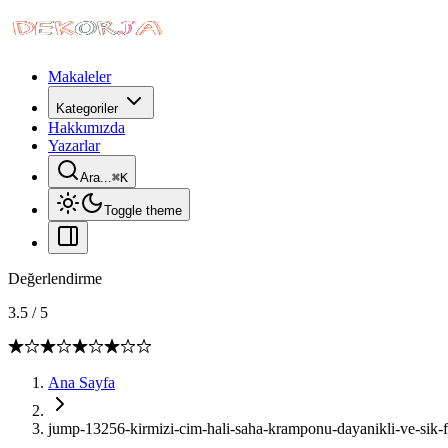
Makaleler
Kategoriler
Hakkımızda
Yazarlar
Ara...
⌘
K
Toggle theme
Değerlendirme
3.5
/
5
Ana Sayfa
jump-13256-kirmizi-cim-hali-saha-kramponu-dayanikli-ve-sik-f