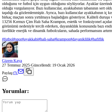
olduğunu ve futbol için uygun olduğunu söylüyorlar. Ayaklar üzerinde sa
olduğu vurgulanıyor. Bazı kullanıcılar, ayakkabının tabanının sert old
taşıdığı da gözlemlenmiştir. Ayrıca, bazı kullanıcılar ayakkabının iç
birkaç maçtan sonra yırtılmaya başladığını gösteriyor. Kaliteli duruşu
13256 Kırmızı Çim Halı Saha Krampon, estetik ve fonksiyonel açıdan ol
görünümü nedeniyle tercih ederken, dayanıklılık konusunda bazı endişel
özellikle enerjik ve dinamik futbolcuların, sahada performansını artırma
#
futbol
#
spor
#
ayakkabi
#
hali-saha
#
krampon
#
dayaniklilik
#
hafiflik
Gizem Kaya
27 Temmuz 2025
·
Güncellendi:
19 Ocak 2026
Paylaş:
f
𝕏
Yorumlar: