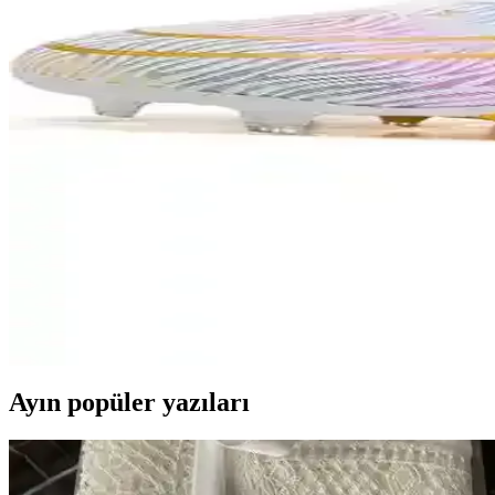
2025'te Galatasaray Yastık Kılıfı ile Evinizde Tutkun
Galatasaray yastık kılıflarıyla evinizde konfor ve takım ruhunu birleş
2025'te Kaleciliğin Gizli Kahramanı: Nexus Mark Eldi
Nexus Mark Kaleci Eldiveni'nin üstün koruma ve nefes alabilir tasarı
Cristiano Ronaldo İmzalı Futbol Topu Tasarımlı Ah
30 cm çapında, dayanıklı MDF ahşap malzemeden üretilmiş, kişiye özel 
ömür sağlar.
Yongtai Xcity Beyaz Futbol Ayakkabısı: Konfor ve D
Yongtai Xcity beyaz futbol ayakkabısı, nefes alabilir malzeme ve kaym
Ayın popüler yazıları