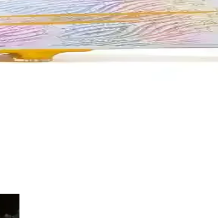
uzu Yansıtın
tirin. En iyi modelleri hemen keşfedin!
veni ile Tanışın
mını öğrenin. Performansınızı artırmak için hemen inceleyin!
şap Duvar Saati Kişiye Özel Modern Dekorasyon
Cristiano Ronaldo imzalı futbol topu temalı duvar saati, estetik ve fon
ayanıklılığı Bir Arada Sunan Tasarım
az taban özellikleriyle her mevsim ve yüzeyde üstün performans sağlar,