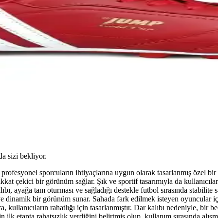
da sizi bekliyor.
fesyonel sporcuların ihtiyaçlarına uygun olarak tasarlanmış özel bir aya
kkat çekici bir görünüm sağlar. Şık ve sportif tasarımıyla da kullanıcıla
 kalıbı, ayağa tam oturması ve sağladığı destekle futbol sırasında stabili
ve dinamik bir görünüm sunar. Sahada fark edilmek isteyen oyuncular içi
ullanıcıların rahatlığı için tasarlanmıştır. Dar kalıbı nedeniyle, bir be
in ilk etapta rahatsızlık verdiğini belirtmiş olup, kullanım sırasında alı