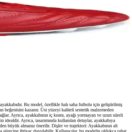
kkabıdır. Bu model, özellikle halı saha futbolu için geliştirilmiş
rın beğenisini kazanır. Üst yüzeyi kaliteli sentetik malzemeden
te sağlar. Ayrıca, ayakkabının iç kısmı, ayağı yormayan ve uzun süreli
n idealdir. Ayrıca, tasarımında kullanılan detaylar, ayakkabıya
den büyük almanız önerilir. Dişler ve trajektori: Ayakkabının alt
şma sürecine ihtiyaç duyulabilir. Kullanıcılar, bu modelin oldukça rahat