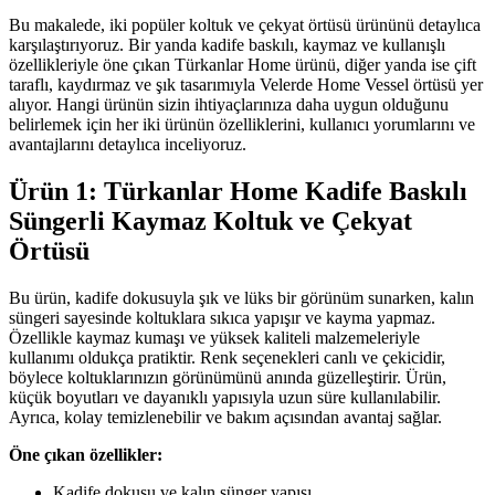
Bu makalede, iki popüler koltuk ve çekyat örtüsü ürününü detaylıca
karşılaştırıyoruz. Bir yanda kadife baskılı, kaymaz ve kullanışlı
özellikleriyle öne çıkan Türkanlar Home ürünü, diğer yanda ise çift
taraflı, kaydırmaz ve şık tasarımıyla Velerde Home Vessel örtüsü yer
alıyor. Hangi ürünün sizin ihtiyaçlarınıza daha uygun olduğunu
belirlemek için her iki ürünün özelliklerini, kullanıcı yorumlarını ve
avantajlarını detaylıca inceliyoruz.
Ürün 1: Türkanlar Home Kadife Baskılı
Süngerli Kaymaz Koltuk ve Çekyat
Örtüsü
Bu ürün, kadife dokusuyla şık ve lüks bir görünüm sunarken, kalın
süngeri sayesinde koltuklara sıkıca yapışır ve kayma yapmaz.
Özellikle kaymaz kumaşı ve yüksek kaliteli malzemeleriyle
kullanımı oldukça pratiktir. Renk seçenekleri canlı ve çekicidir,
böylece koltuklarınızın görünümünü anında güzelleştirir. Ürün,
küçük boyutları ve dayanıklı yapısıyla uzun süre kullanılabilir.
Ayrıca, kolay temizlenebilir ve bakım açısından avantaj sağlar.
Öne çıkan özellikler:
Kadife dokusu ve kalın sünger yapısı