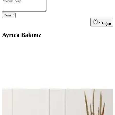
Yorum
0
Beğen
Ayrıca Bakınız
Koltuk Örtüsü Karşılaştırması: Faiend Likrali ve
Tuchmall Modellerinin Özellikleri
Faiend ve Tuchmall koltuk örtülerinin tasarım, malzeme ve kullanıcı
deneyimleri karşılaştırmasıyla ihtiyaçlarınıza en uygun seçeneği
bulun.
Latuda Concept ve Velerde Home Koltuk Örtüsü
Karşılaştırması: Özellikler ve Kullanıcı Yorumları
Latuda Concept ve Velerde Home koltuk örtülerinin özellikleri,
kullanım alanları ve kullanıcı yorumlarıyla detaylı karşılaştırması,
hijyen ve dayanıklılık açısından önemli bilgiler içeriyor.