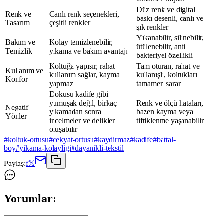
Düz renk ve digital
Renk ve
Canlı renk seçenekleri,
baskı desenli, canlı ve
Tasarım
çeşitli renkler
şık renkler
Yıkanabilir, silinebilir,
Bakım ve
Kolay temizlenebilir,
ütülenebilir, anti
Temizlik
yıkama ve bakım avantajı
bakteriyel özellikli
Koltuğa yapışır, rahat
Tam oturan, rahat ve
Kullanım ve
kullanım sağlar, kayma
kullanışlı, koltukları
Konfor
yapmaz
tamamen sarar
Dokusu kadife gibi
yumuşak değil, birkaç
Renk ve ölçü hataları,
Negatif
yıkamadan sonra
bazen kayma veya
Yönler
incelmeler ve delikler
tiftiklenme yaşanabilir
oluşabilir
#
koltuk-ortusu
#
cekyat-ortusu
#
kaydirmaz
#
kadife
#
battal-
boy
#
yikama-kolayligi
#
dayanikli-tekstil
Paylaş:
f
𝕏
Yorumlar: