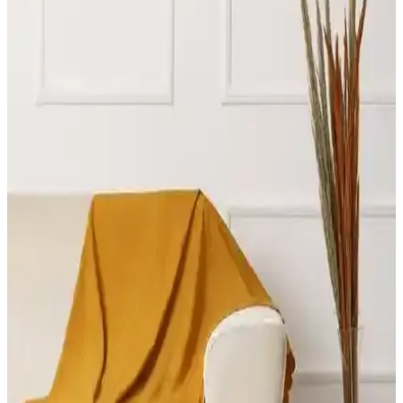
kullanım alanları ve kullanıcı yorumlarıyla detaylı karşılaştırması,
hijyen ve dayanıklılık açısından önemli bilgiler içeriyor.
Riselerhome ve Tuchmall Koltuk Örtüsü
Karşılaştırması: Malzeme, Uyum ve Kullanıcı
Memnuniyeti
İki popüler koltuk örtüsü markası Riselerhome ve Tuchmall'in
malzeme, uyum, temizlik ve kullanıcı memnuniyeti açısından detaylı
karşılaştırması.
Koltuk Örtüsü Karşılaştırması: Viaden Asya ve Ella
Modellerinin Özellikleri ve Performansı
Viaden Asya ve Ella koltuk örtülerinin malzeme, boyut, renk ve
kullanım özelliklerini detaylı karşılaştırıyoruz. Kullanıcı
yorumlarıyla ürünlerin avantajları ve dezavantajlarını ortaya
koyuyoruz.
Karaca Home Wilma Antrasit Koltuk Örtüsü
İncelemesi ve Kullanıcı Yorumları
Wilma antrasit koltuk örtüsü, şık tasarımı ve kullanım kolaylığıyla