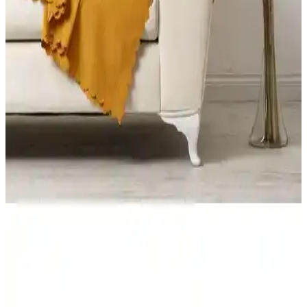
Bright Home ve Faiend Koltuk Kılıfı Örtüsü
Karşılaştırması: Malzeme, Uyum ve Bakım
Bu karşılaştırma Bright Home 3.3.1.1 ile Faiend bal peteği desenli
koltuk kılıfı/örtüsü modellerinin malzeme, kapsama, desen ve bakım
talimatlarını teknik olarak inceler; kullanıcı yorumlarıyla dengeli bir
değerlendirme sunar.
FavoriTeks Koltuk Çekyat Örtüsü: Şık ve Dayanıklı
Tasarım ile Konfor ve Estetik Bir Arada
FavoriTeks koltuk çekyat örtüsü, kadife malzemesi ve bej rengiyle
şıklık sunar. Kaymaz yapısı ve kolay bakım özellikleriyle dayanıklı
ve kullanışlıdır, ev dekorasyonunu tamamlar.
Koltuk Örtüsü Karşılaştırması: Velarde Home ve
Viaden Merlin Ürünlerinin Özellikleri ve Kullanıcı
Yorumları
Velarde Home ve Viaden Merlin koltuk örtülerinin materyal,
kaymazlık, boyut ve kullanıcı memnuniyeti açısından detaylı
karşılaştırması.