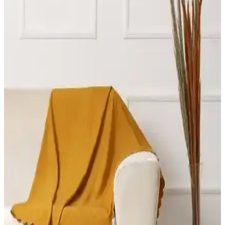
Riselerhome ve Tuchmall Koltuk Örtüsü
Karşılaştırması: Malzeme, Uyum ve Kullanıcı
Memnuniyeti
İki popüler koltuk örtüsü markası Riselerhome ve Tuchmall'in
malzeme, uyum, temizlik ve kullanıcı memnuniyeti açısından detaylı
karşılaştırması.
Koltuk Örtüsü Karşılaştırması: Viaden Asya ve Ella
Modellerinin Özellikleri ve Performansı
Viaden Asya ve Ella koltuk örtülerinin malzeme, boyut, renk ve
kullanım özelliklerini detaylı karşılaştırıyoruz. Kullanıcı
yorumlarıyla ürünlerin avantajları ve dezavantajlarını ortaya
koyuyoruz.
Karaca Home Wilma Antrasit Koltuk Örtüsü
İncelemesi ve Kullanıcı Yorumları
Wilma antrasit koltuk örtüsü, şık tasarımı ve kullanım kolaylığıyla
öne çıkar. Yıkama sonrası çekme sorunlarına dikkat edilmelidir,
estetik ve dayanıklılık açısından kullanıcı yorumları önemli bilgiler
sunar.