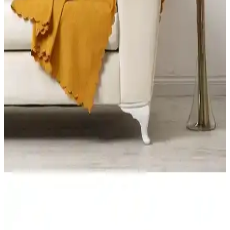
öne çıkar. Yıkama sonrası çekme sorunlarına dikkat edilmelidir,
estetik ve dayanıklılık açısından kullanıcı yorumları önemli bilgiler
sunar.
Bright Home ve Faiend Koltuk Kılıfı Örtüsü
Karşılaştırması: Malzeme, Uyum ve Bakım
Bu karşılaştırma Bright Home 3.3.1.1 ile Faiend bal peteği desenli
koltuk kılıfı/örtüsü modellerinin malzeme, kapsama, desen ve bakım
talimatlarını teknik olarak inceler; kullanıcı yorumlarıyla dengeli bir
değerlendirme sunar.
FavoriTeks Koltuk Çekyat Örtüsü: Şık ve Dayanıklı
Tasarım ile Konfor ve Estetik Bir Arada
FavoriTeks koltuk çekyat örtüsü, kadife malzemesi ve bej rengiyle
şıklık sunar. Kaymaz yapısı ve kolay bakım özellikleriyle dayanıklı
ve kullanışlıdır, ev dekorasyonunu tamamlar.
Koltuk Örtüsü Karşılaştırması: Velarde Home ve
Viaden Merlin Ürünlerinin Özellikleri ve Kullanıcı
Yorumları