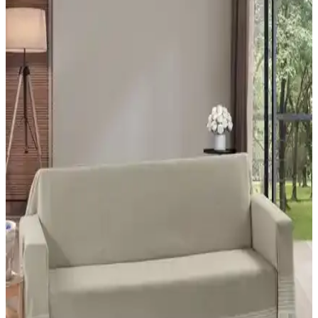
İki Vagonik koltuk örtüsü ürününün malzeme, boyut, kullanım
özellikleri ve kullanıcı yorumlarıyla detaylı karşılaştırması.
Kadife Baskılı ve Çift Taraflı Kaydırmaz Koltuk
Örtüleri Karşılaştırması
İki farklı koltuk örtüsü seçeneği olan kadife baskılı ve çift taraflı
modellerin özellikleri, kullanıcı yorumları ve kullanım avantajları
detaylıca inceleniyor.
Koltuk ve Çekyat Örtüsü Seçenekleri: Özlü Home ve
Velarde Home Ürünlerinin Karşılaştırması
Özlü Home'un pamuklu ve kalın yapıya sahip örtüsü ile Velarde
Home'un şönil ve kaydırmaz örtüsü arasındaki farkları keşfedin,
kullanıcı yorumlarıyla en iyi seçimi yapın.
Özlü Home Lüks Pamuklu Koltuk-Çekyat Örtüsü:
Şıklık ve Fonksiyonellik Bir Arada
Özlü Home'un lüks pamuklu koltuk-çekyat örtüsü, şıklık ve
dayanıklılığı bir araya getirerek evinizde konfor ve estetiği artırır.
Çift taraflı kullanımı ve kaymaz özelliği ile pratik ve şık bir tercih.