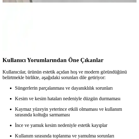
kullanıcı memnuniyeti açısından detaylı karşılaştırması, dayanıklı ve
kaymaz özellikleriyle öne çıkıyor.
Koltuk ve Çekyat Örtüleri Karşılaştırması:
Malzeme, Boyut ve Kullanım Özellikleri
İki farklı koltuk örtüsü ürününün malzeme, boyut, kayma önleyici
özellikler ve kullanıcı memnuniyeti açısından detaylı karşılaştırması.
Kullanıcı Yorumlarından Öne Çıkanlar
Kullanıcılar, ürünün estetik açıdan hoş ve modern göründüğünü
belirtmekle birlikte, aşağıdaki sorunları dile getiriyor:
Süngerlerin parçalanması ve dayanıklılık sorunları
Kesim ve kesim hataları nedeniyle düzgün durmaması
Kaymaz yüzeyin yeterince etkili olmaması ve kullanım
sırasında koltuğu sarmaması
İnce ve yamuk kesim nedeniyle estetik kayıplar
Kullanım sırasında toplanma ve yamulma sorunları