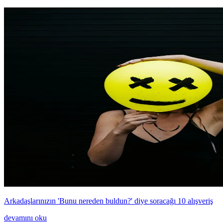
Arkadaşlarınızın 'Bunu nereden buldun?' diye soracağı 10 alışveriş
devamını oku