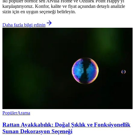
İki popüler bornoz seti Arvilla Home ve Özdilek Point Happy'yi
karşılaştırıyoruz. Konfor, kalite ve fiyat açısından detaylı analizle
sizin için en uygun seçeneği belirleyin.
Daha fazla bilgi edinin
Popüler
Arama
Rattan Ayakkabılık: Doğal Şıklık ve Fonksiyonellik
Sunan Dekorasyon Seçeneği