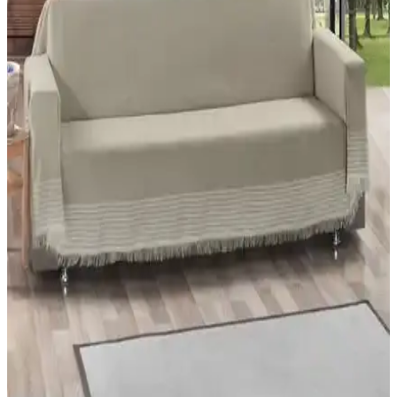
Özlü Home'un pamuklu ve kalın yapıya sahip örtüsü ile Velarde
Home'un şönil ve kaydırmaz örtüsü arasındaki farkları keşfedin,
kullanıcı yorumlarıyla en iyi seçimi yapın.
Özlü Home Lüks Pamuklu Koltuk-Çekyat Örtüsü:
Şıklık ve Fonksiyonellik Bir Arada
Özlü Home'un lüks pamuklu koltuk-çekyat örtüsü, şıklık ve
dayanıklılığı bir araya getirerek evinizde konfor ve estetiği artırır.
Çift taraflı kullanımı ve kaymaz özelliği ile pratik ve şık bir tercih.
Koltuk Örtüsü Karşılaştırması: Süngerli ve Çift
Taraflı Modellerin Özellikleri
İki popüler koltuk örtüsü ürününü detaylı karşılaştırıyoruz.
Dayanıklılık, estetik ve kullanım kolaylığı gibi kriterlerle en uygun
seçeneği belirlemenize yardımcı oluyoruz.
Koltuk ve Çekyat Örtüleri Karşılaştırması:
Malzeme, Özellikler ve Kullanıcı Yorumları
İki farklı koltuk örtüsü ürününün malzeme, kullanım kolaylığı ve