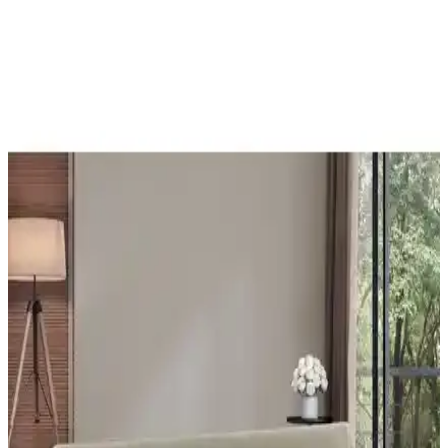
FavoriTeks Koltuk Çekyat Örtüsü: Şık ve Dayanıklı
Tasarım ile Konfor ve Estetik Bir Arada
FavoriTeks koltuk çekyat örtüsü, kadife malzemesi ve bej rengiyle
şıklık sunar. Kaymaz yapısı ve kolay bakım özellikleriyle dayanıklı
ve kullanışlıdır, ev dekorasyonunu tamamlar.
Vagonik Battal Boy ve Çok Amaçlı Pamuk Koltuk
Örtüsü Karşılaştırması ve Özellikleri
İki Vagonik koltuk örtüsü ürününün malzeme, boyut, kullanım
özellikleri ve kullanıcı yorumlarıyla detaylı karşılaştırması.
Kadife Baskılı ve Çift Taraflı Kaydırmaz Koltuk
Örtüleri Karşılaştırması
İki farklı koltuk örtüsü seçeneği olan kadife baskılı ve çift taraflı
modellerin özellikleri, kullanıcı yorumları ve kullanım avantajları
detaylıca inceleniyor.
Koltuk ve Çekyat Örtüsü Seçenekleri: Özlü Home ve
Velarde Home Ürünlerinin Karşılaştırması