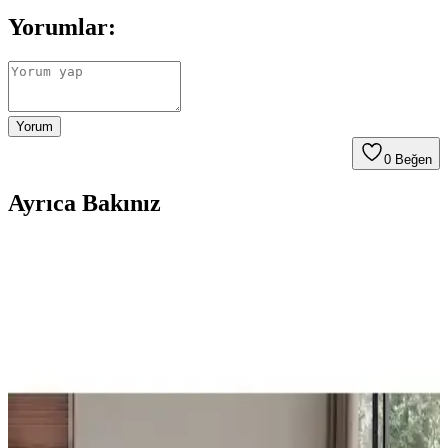
Yorumlar:
Yorum
0
Beğen
Ayrıca Bakınız
FavoriTeks Koltuk Çekyat Örtüsü: Şık ve Dayanıklı
Tasarım ile Konfor ve Estetik Bir Arada
FavoriTeks koltuk çekyat örtüsü, kadife malzemesi ve bej rengiyle
şıklık sunar. Kaymaz yapısı ve kolay bakım özellikleriyle dayanıklı
ve kullanışlıdır, ev dekorasyonunu tamamlar.
Vagonik Battal Boy ve Çok Amaçlı Pamuk Koltuk
Örtüsü Karşılaştırması ve Özellikleri