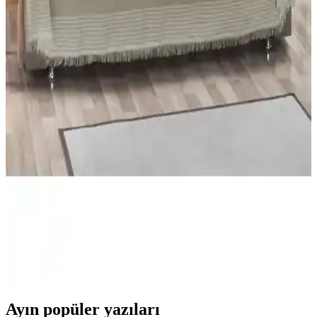
Koltuk Örtüsü Karşılaştırması: Süngerli ve Çift
Taraflı Modellerin Özellikleri
İki popüler koltuk örtüsü ürününü detaylı karşılaştırıyoruz.
Dayanıklılık, estetik ve kullanım kolaylığı gibi kriterlerle en uygun
seçeneği belirlemenize yardımcı oluyoruz.
Koltuk ve Çekyat Örtüleri Karşılaştırması:
Malzeme, Özellikler ve Kullanıcı Yorumları
İki farklı koltuk örtüsü ürününün malzeme, kullanım kolaylığı ve
kullanıcı memnuniyeti açısından detaylı karşılaştırması, dayanıklı ve
kaymaz özellikleriyle öne çıkıyor.
Koltuk ve Çekyat Örtüleri Karşılaştırması:
Malzeme, Boyut ve Kullanım Özellikleri
İki farklı koltuk örtüsü ürününün malzeme, boyut, kayma önleyici
özellikler ve kullanıcı memnuniyeti açısından detaylı karşılaştırması.
Ayın popüler yazıları