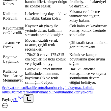
bambu lifleri, sünger dolgu
üretilmiş, antibakteriyel
Kalitesi
ile konfor sağlar.
ve dayanıklı.
Yıkama ve ütüleme
Kullanım
Lekelere karşı dayanıklı ve
talimatlarına uygun,
Kolaylığı
silinebilir, bakım kolay.
kolay bakım.
Kaymaz alt yüzey ile
Çok kalın ve kaydırmaz
Kaydırmazlık
yerinde durur, kullanım
kumaş, koltuk üzerinde
ve Güvenlik
sırasında pratiklik sağlar.
sabit kalır.
Modern çizgili ve şık
Tasarım ve
Çift taraflı tasarım, farklı
tasarım, çeşitli renk
Estetik
görünüm imkanı.
seçenekleri.
170x210 cm ve 175x215
Koltuk ve kanepe
Boyut ve
cm ölçüleri ile üçlü koltuk
boyutlarına göre uyum
Uygunluk
ve çekyatlara uygun.
sağlar.
Birçok kullanıcı ürünün
Bazı kullanıcılar
Kullanıcı
kalitesinden memnun,
kumaşın ince ve kayma
Yorumları ve
kaydırmazlık ve renk
sorunlarının devam
Memnuniyet
canlılığını övüyor.
ettiğini belirtiyor.
#
cekyat-ortusu
#
kadife-ortu
#
bambu-cizgili
#
kaymaz-koltuk-
ortusu
#
cift-tarafli-ortu
#
yikanabilir-ortu
#
antibakteriyel-ortu
Paylaş:
f
𝕏