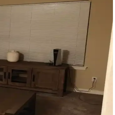
gellenmeden ışık kontrolü sağlar.
 estetik ve fonksiyonellik sağlanır.
ler sunulmaktadır. Küçük değişikliklerle mekânda büyük farklar
, bambu jaluziler ve dekoratif filmler estetik ve fonksiyonel
r. Doğru renk ve malzeme tercihleri mekana sıcaklık ve uyum katar.
münü önemli ölçüde değiştirir.