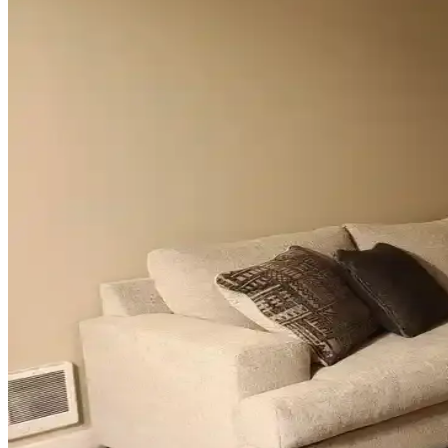
Geniş pencereler için hücresel stor, iki stor perde kullanımı, rulo stor
Vintage Yatakların Yatak Odası Düzenine Etkisi ve
Vintage yatakların mekâna uyumu, boyut ve yerleşim planlaması ile ren
Odanızı Geliştirmenin Yolları: Perde, Aydınlatma ve 
Odanızın atmosferini perde seçimi, aydınlatma, duvar renkleri ve mobi
yaratabilirsiniz.
Mutfak Pencereleri İçin Estetik ve Fonksiyonel Perde i
Mutfak pencereleri için perde ve jaluzi seçiminde mevcut pencere durum
çözümler sunar.
Sıcak Tonlu Mekanlarda Perde ve Perde Çubuğu Seçim
Sıcak beyaz duvarlar ve açık kahverengi zeminlerde perde ve perde çu
Ev Dekorasyonunda Küçük Dokunuşlarla Mekanların
Ev dekorasyonunda aydınlatma, halı, sanat eserleri ve mobilya uyumu 