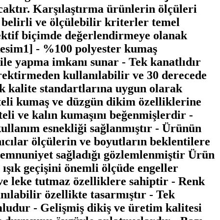
caktır. Karşılaştırma ürünlerin ölçüleri
belirli ve ölçülebilir kriterler temel
jektif biçimde değerlendirmeye olanak
esim1] - %100 polyester kumaş
ile yapma imkanı sunar - Tek kanatlıdır
erektirmeden kullanılabilir ve 30 derecede
ek kalite standartlarına uygun olarak
iteli kumaş ve düzgün dikim özelliklerine
li ve kalın kumaşını beğenmişlerdir -
 kullanım esnekliği sağlanmıştır - Ürünün
cılar ölçülerin ve boyutların beklentilere
 memnuniyet sağladığı gözlemlenmiştir Ürün
ışık geçişini önemli ölçüde engeller
e leke tutmaz özelliklere sahiptir - Renk
nılabilir özellikte tasarmıştır - Tek
ludur - Gelişmiş dikiş ve üretim kalitesi