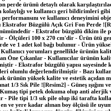
on perde ürünü detaylı olarak karşılaştırıla
kolaylığı ve kullanıcı geri bildirimleri gibi 
in performansını ve kullanıcı deneyimini ob
Ekstrafor Büzgülü Açık Gri Fon Perde ![R
nümündedir - Ekstrafor büzgülü dikim ile p
ekir - Ölçüleri 100 x 270 cm'dir - Ürün ütü g
perde ve 1 adet kol bağı bulunur - Ürün yüks
- Kullanıcı yorumları genellikle ürünün kal
 Öne Çıkanlar - Kullanıcılar ürünün kalite
miştir - Ekstrafor büzgülü yapısı sayesinde
ri olumlu değerlendirilmiştir - Bazı kullanı
rak ürünün yüksek kalite ve estetik açıdan
 1/3 Sık Pile ![Resim2] - Güneş ışığını ve 
Kumaş tipi petek dokuma olup anti alerjik v
 Pile tipi 1/3 sık pile olup iki tarafta kulla
 en ve yere kadar alınan boy ölçüsü ile uyum