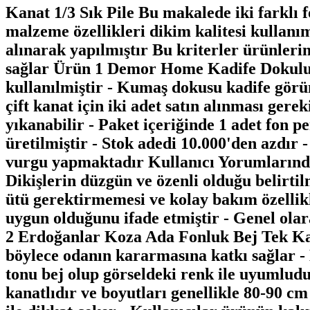
Kanat 1/3 Sık Pile Bu makalede iki farklı f
malzeme özellikleri dikim kalitesi kullanım 
alınarak yapılmıştır Bu kriterler ürünler
sağlar Ürün 1 Demor Home Kadife Dokulu 
kullanılmiştir - Kumaş dokusu kadife görü
çift kanat için iki adet satın alınması ger
yıkanabilir - Paket içeriğinde 1 adet fon 
üretilmiştir - Stok adedi 10.000'den azdır 
vurgu yapmaktadır Kullanıcı Yorumlarından
Dikişlerin düzgün ve özenli olduğu belirtil
ütü gerektirmemesi ve kolay bakım özellikle
uygun olduğunu ifade etmiştir - Genel ola
2 Erdoğanlar Koza Ada Fonluk Bej Tek Kanat
böylece odanın kararmasına katkı sağlar - 
tonu bej olup görseldeki renk ile uyumludur -
kanatlıdır ve boyutları genellikle 80-90 cm