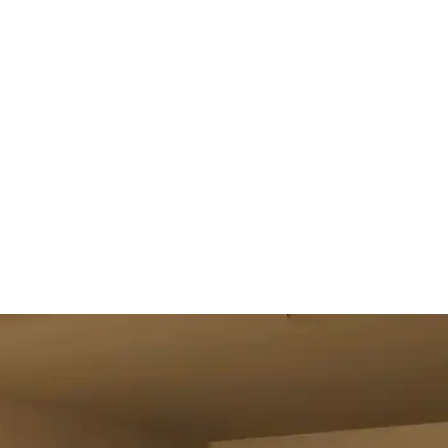
u ve Kahverenginin Mekâna Etkisi
 tonlar doğal sakinlik sunarken, turuncu ve kahverengi sıcaklık katar. K
çenekleri ve Çözümleri