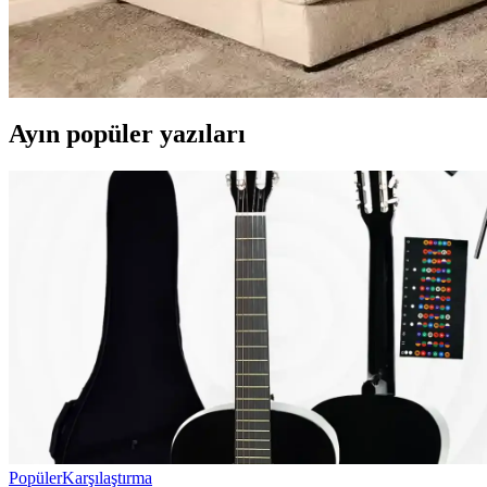
Küçük Oturma Odası Dekorasyonunda Denge ve Katm
Küçük oturma odalarında perde, aydınlatma, mobilya ve dekorasyon seçi
Ayın popüler yazıları
Popüler
Karşılaştırma