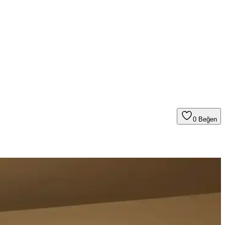
0
Beğen
alın keten ve karartma perdeler ışık kontrolünde avantaj sağlar.