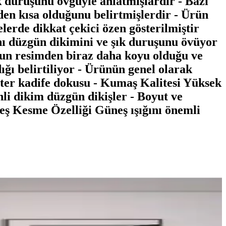
ık duruşunu övgüyle anlatmışlardır - Bazı
en kısa olduğunu belirtmişlerdir - Ürün
elerde dikkat çekici özen gösterilmiştir
nı düzgün dikimini ve şık duruşunu övüyor
unun resimden biraz daha koyu olduğu ve
dığı belirtiliyor - Ürünün genel olarak
ester kadife dokusu - Kumaş Kalitesi Yüksek
nli dikim düzgün dikişler - Boyut ve
eş Kesme Özelliği Güneş ışığını önemli