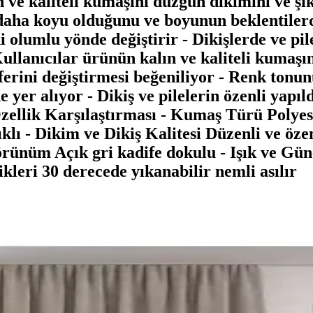
ın ve kaliteli kumaşını düzgün dikimini ve ş
daha koyu olduğunu ve boyunun beklentilerd
i olumlu yönde değiştirir - Dikişlerde ve pil
llanıcılar ürünün kalın ve kaliteli kumaşı
sferini değiştirmesi beğeniliyor - Renk ton
yer alıyor - Dikiş ve pilelerin özenli yapıl
 Özellik Karşılaştırması - Kumaş Türü Poly
klı - Dikim ve Dikiş Kalitesi Düzenli ve öze
rünüm Açık gri kadife dokulu - Işık ve Gün
kleri 30 derecede yıkanabilir nemli asılır