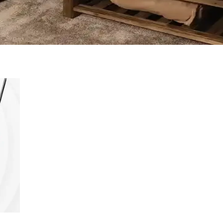
anlama Teknikleriyle Alanı Genişletme
mleriyle denge ve katmanlama sağlanarak alan görsel olarak genişletilir