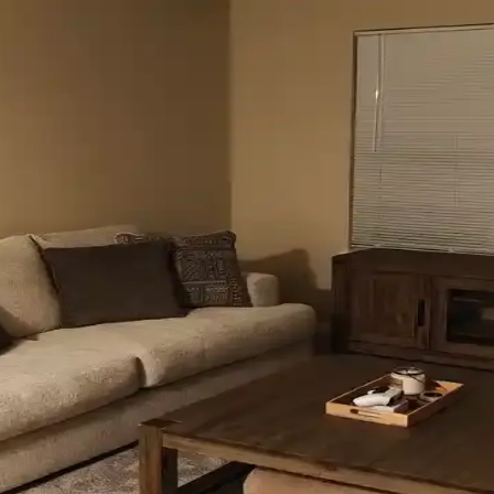
 ve pencere filmleri gibi işlevsel ve estetik perde seçenekleri manzara en
 Mekâna Uyum Sağlama Yöntemleri
k ve dekorasyon uyumu, kişisel tercihlerle dengelenerek yatak odasında
Dekorasyon İpuçlarıyla Atmosferi Yenileme
lya düzenlemeleriyle nasıl geliştirebileceğinizi anlatan kapsamlı öneri
le Jaluzi Seçenekleri
u, kullanım alışkanlıkları ve dekorasyon tarzı önemlidir. Roman storlar
i İçin Estetik ve Fonksiyonel Rehber
buğu seçimi, estetik ve fonksiyonel açıdan mekanın atmosferini belirle
 Kişisel ve Estetik Dönüşümü
gibi küçük ama etkili dokunuşlar, mekanların kişisel ve estetik görünü