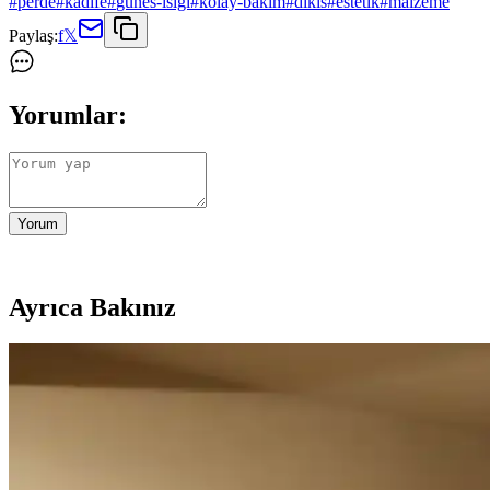
#
perde
#
kadife
#
gunes-isigi
#
kolay-bakim
#
dikis
#
estetik
#
malzeme
Paylaş:
f
𝕏
Yorumlar:
Yorum
Ayrıca Bakınız
Duvar Rengiyle Uyumlu Perde Seçimi: Yeşil, Turunc
Duvar rengine uyumlu perde seçimi, mekânın atmosferini belirler. Yeşil
Geniş Pencereler İçin Fonksiyonel ve Estetik Perde Se