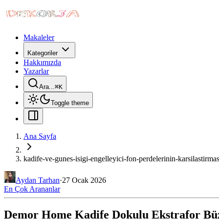
Makaleler
Kategoriler
Hakkımızda
Yazarlar
Ara...
⌘
K
Toggle theme
Ana Sayfa
kadife-ve-gunes-isigi-engelleyici-fon-perdelerinin-karsilastirmas
Aydan Tarhan
·
27 Ocak 2026
En Çok Arananlar
Demor Home Kadife Dokulu Ekstrafor Büz