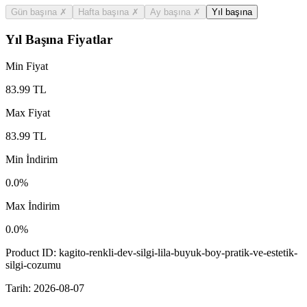
Gün başına
✗
Hafta başına
✗
Ay başına
✗
Yıl başına
Yıl Başına Fiyatlar
Min Fiyat
83.99
TL
Max Fiyat
83.99
TL
Min İndirim
0.0
%
Max İndirim
0.0
%
Product ID:
kagito-renkli-dev-silgi-lila-buyuk-boy-pratik-ve-estetik-
silgi-cozumu
Tarih:
2026-08-07