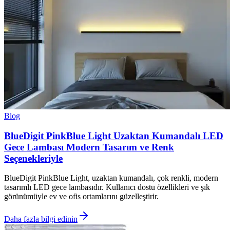
Blog
BlueDigit PinkBlue Light Uzaktan Kumandalı LED
Gece Lambası Modern Tasarım ve Renk
Seçenekleriyle
BlueDigit PinkBlue Light, uzaktan kumandalı, çok renkli, modern
tasarımlı LED gece lambasıdır. Kullanıcı dostu özellikleri ve şık
görünümüyle ev ve ofis ortamlarını güzelleştirir.
Daha fazla bilgi edinin