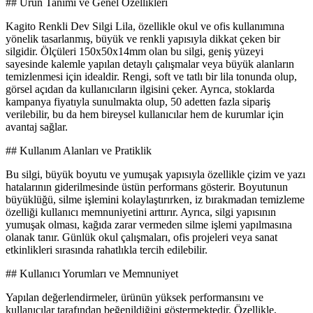
## Ürün Tanımı ve Genel Özellikleri
Kagito Renkli Dev Silgi Lila, özellikle okul ve ofis kullanımına
yönelik tasarlanmış, büyük ve renkli yapısıyla dikkat çeken bir
silgidir. Ölçüleri 150x50x14mm olan bu silgi, geniş yüzeyi
sayesinde kalemle yapılan detaylı çalışmalar veya büyük alanların
temizlenmesi için idealdir. Rengi, soft ve tatlı bir lila tonunda olup,
görsel açıdan da kullanıcıların ilgisini çeker. Ayrıca, stoklarda
kampanya fiyatıyla sunulmakta olup, 50 adetten fazla sipariş
verilebilir, bu da hem bireysel kullanıcılar hem de kurumlar için
avantaj sağlar.
## Kullanım Alanları ve Pratiklik
Bu silgi, büyük boyutu ve yumuşak yapısıyla özellikle çizim ve yazı
hatalarının giderilmesinde üstün performans gösterir. Boyutunun
büyüklüğü, silme işlemini kolaylaştırırken, iz bırakmadan temizleme
özelliği kullanıcı memnuniyetini arttırır. Ayrıca, silgi yapısının
yumuşak olması, kağıda zarar vermeden silme işlemi yapılmasına
olanak tanır. Günlük okul çalışmaları, ofis projeleri veya sanat
etkinlikleri sırasında rahatlıkla tercih edilebilir.
## Kullanıcı Yorumları ve Memnuniyet
Yapılan değerlendirmeler, ürünün yüksek performansını ve
kullanıcılar tarafından beğenildiğini göstermektedir. Özellikle,