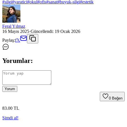
#
silgi
#
yaratici
#
okul
#
ofis
#
sanat
#
buyuk-silgi
#
estetik
Feral Yılmaz
16 Mayıs 2025
·
Güncellendi:
19 Ocak 2026
Paylaş:
f
𝕏
Yorumlar:
Yorum
0
Beğen
83
.00
TL
Şimdi al!