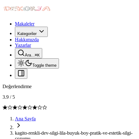
Makaleler
Kategoriler
Hakkımızda
Yazarlar
Ara...
⌘
K
Toggle theme
Değerlendirme
3.9
/
5
Ana Sayfa
kagito-renkli-dev-silgi-lila-buyuk-boy-pratik-ve-estetik-silgi-
cozumu