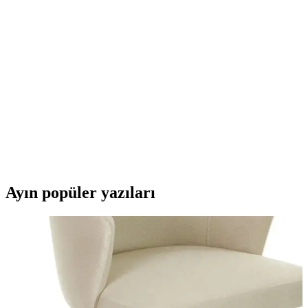
Performans ve Temiz Silme Sağlar
Faber Castell sınav silgisi, yüksek silme gücü ve temiz sonuçlar
sunar. 10'lu paket halinde, dayanıklı ve ekonomik, kullanıcı
memnuniyetini artıran kaliteli silgi seçeneği.
Pensan Sınav Silgisi Orta Boy: Yüksek Performans
ve Güvenilirlik Sunan Silgi Çözümü
Pensan Sınav Silgisi, yüksek silme gücü ve iz bırakmama özelliğiyle
öne çıkan, çocuklar ve öğrenciler için güvenilir Türkiye üretimi
silgidir.
Ayın popüler yazıları