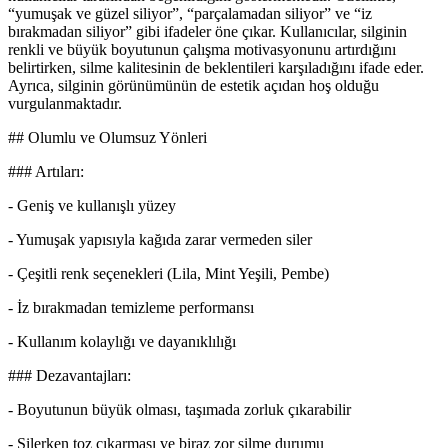
“yumuşak ve güzel siliyor”, “parçalamadan siliyor” ve “iz
bırakmadan siliyor” gibi ifadeler öne çıkar. Kullanıcılar, silginin
renkli ve büyük boyutunun çalışma motivasyonunu artırdığını
belirtirken, silme kalitesinin de beklentileri karşıladığını ifade eder.
Ayrıca, silginin görünümünün de estetik açıdan hoş olduğu
vurgulanmaktadır.
## Olumlu ve Olumsuz Yönleri
### Artıları:
- Geniş ve kullanışlı yüzey
- Yumuşak yapısıyla kağıda zarar vermeden siler
- Çeşitli renk seçenekleri (Lila, Mint Yeşili, Pembe)
- İz bırakmadan temizleme performansı
- Kullanım kolaylığı ve dayanıklılığı
### Dezavantajları:
- Boyutunun büyük olması, taşımada zorluk çıkarabilir
- Silerken toz çıkarması ve biraz zor silme durumu