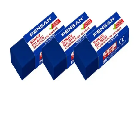
Faber Castell PVC Free Siyah Silgi 7089-20: Çevre
Dostu ve Yüksek Performanslı Kırtasiye Ürünü
Faber Castell PVC free siyah silgi, çevre dostu malzemesi ve büyük
boyutu ile kullanıcılarına etkili silme imkanı sunar. Dayanıklı ve
kaliteli yapısıyla ofis ve okul kullanımı için ideal bir seçenektir.
Faber Castell Silgi Modelleri Karşılaştırması: Kopya
No:20 ve No:30 Özellikleri
Faber Castell Kopya No:20 ve No:30 silgilerin özellikleri, kullanıcı
yorumları ve karşılaştırmasıyla, ihtiyaçlarınıza en uygun silgiyi
seçmenize yardımcı oluyoruz.
Adel Sakura ve GÜZELYÜZ Otomatik Silgi
Modelleri Karşılaştırması ve Seçim Rehberi
Adel Sakura ve GÜZELYÜZ otomatik silgi modellerinin özellikleri,
kullanıcı yorumları ve karşılaştırmasıyla en uygun silgiyi seçmenize
yardımcı oluyoruz.
Faber Castell Sınav Silgisi 10'lu Paket Yüksek