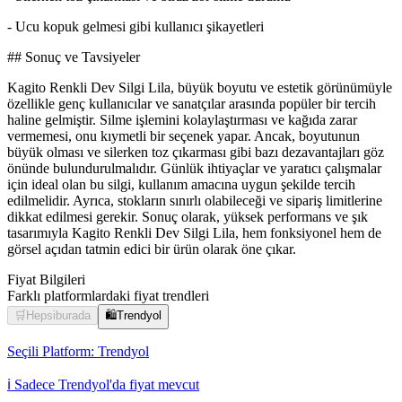
- Ucu kopuk gelmesi gibi kullanıcı şikayetleri
## Sonuç ve Tavsiyeler
Kagito Renkli Dev Silgi Lila, büyük boyutu ve estetik görünümüyle
özellikle genç kullanıcılar ve sanatçılar arasında popüler bir tercih
haline gelmiştir. Silme işlemini kolaylaştırması ve kağıda zarar
vermemesi, onu kıymetli bir seçenek yapar. Ancak, boyutunun
büyük olması ve silerken toz çıkarması gibi bazı dezavantajları göz
önünde bulundurulmalıdır. Günlük ihtiyaçlar ve yaratıcı çalışmalar
için ideal olan bu silgi, kullanım amacına uygun şekilde tercih
edilmelidir. Ayrıca, stokların sınırlı olabileceği ve sipariş limitlerine
dikkat edilmesi gerekir. Sonuç olarak, yüksek performans ve şık
tasarımıyla Kagito Renkli Dev Silgi Lila, hem fonksiyonel hem de
görsel açıdan tatmin edici bir ürün olarak öne çıkar.
Fiyat Bilgileri
Farklı platformlardaki fiyat trendleri
🛒
Hepsiburada
🛍️
Trendyol
Seçili Platform:
Trendyol
ℹ️ Sadece Trendyol'da fiyat mevcut