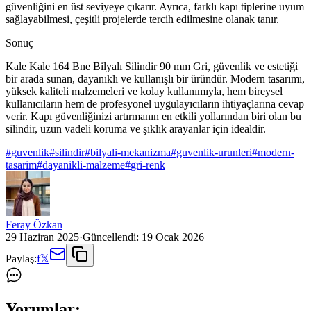
güvenliğini en üst seviyeye çıkarır. Ayrıca, farklı kapı tiplerine uyum
sağlayabilmesi, çeşitli projelerde tercih edilmesine olanak tanır.
Sonuç
Kale Kale 164 Bne Bilyalı Silindir 90 mm Gri, güvenlik ve estetiği
bir arada sunan, dayanıklı ve kullanışlı bir üründür. Modern tasarımı,
yüksek kaliteli malzemeleri ve kolay kullanımıyla, hem bireysel
kullanıcıların hem de profesyonel uygulayıcıların ihtiyaçlarına cevap
verir. Kapı güvenliğinizi artırmanın en etkili yollarından biri olan bu
silindir, uzun vadeli koruma ve şıklık arayanlar için idealdir.
#
guvenlik
#
silindir
#
bilyali-mekanizma
#
guvenlik-urunleri
#
modern-
tasarim
#
dayanikli-malzeme
#
gri-renk
Feray Özkan
29 Haziran 2025
·
Güncellendi:
19 Ocak 2026
Paylaş:
f
𝕏
Yorumlar: