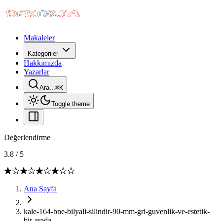
Makaleler
Kategoriler
Hakkımızda
Yazarlar
Ara...
⌘
K
Toggle theme
Değerlendirme
3.8
/
5
Ana Sayfa
kale-164-bne-bilyali-silindir-90-mm-gri-guvenlik-ve-estetik-
bir-arada