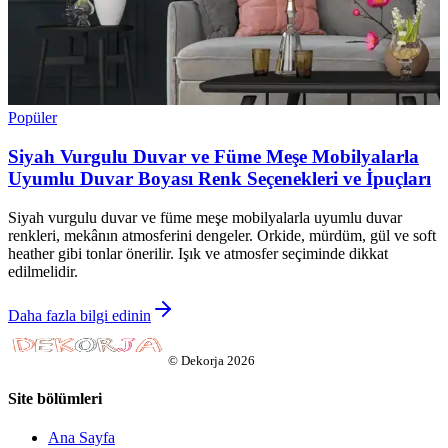
Popüler
Siyah Vurgulu Duvar ve Füme Meşe Mobilyalarla
Uyumlu Duvar Boyası Renk Seçenekleri ve İpuçları
Siyah vurgulu duvar ve füme meşe mobilyalarla uyumlu duvar
renkleri, mekânın atmosferini dengeler. Orkide, mürdüm, gül ve soft
heather gibi tonlar önerilir. Işık ve atmosfer seçiminde dikkat
edilmelidir.
Daha fazla bilgi edinin
©
Dekorja
2026
Site bölümleri
Ana Sayfa