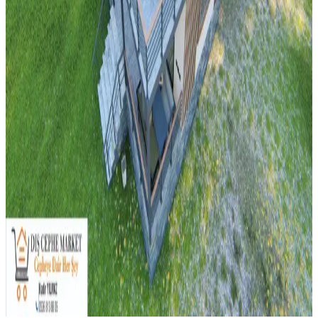
Banyo Dekorasyonunda Yeşil Tonları ve Güvenlik
Önlemleriyle Estetik ve Fonksiyonellik
Banyo dekorasyonunda yeşil tonlar, altın detaylar ve çiçek
desenleriyle estetik bir atmosfer oluştururken, perde seçimi ve
düzenlemesi yangın riskini azaltmak için önemlidir.
Neon ve LED Işıklar: Kiracıların ve Ev Sahiplerinin
Güvenlik Endişeleri ve Farkları
Neon ışıkların yüksek voltaj ve toksik riskleri nedeniyle
yasaklanması, LED ışıkların ise düşük voltaj ve dayanıklılığı
sayesinde tercih edilmesi kiracılar ve ev sahipleri arasında sıkça
görülen bir durumdur.
Merdiven Üstündeki Geniş Düz Yüzeyin
Fonksiyonel Kullanımı ve Tasarım Önerileri
Merdiven üstündeki geniş yüzeyler, güvenlik önlemleri ve doğru
tasarım ile bitkilerden depolamaya, sanat eserlerinden evcil hayvan
alanlarına kadar çeşitli şekillerde değerlendirilebilir.