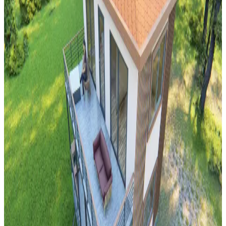
teknikleriyle koyu renkli dolaplar ve siyah buzdolabı gibi unsurlar
uyumlu hale getirilir. Bitkiler ve aksesuarlar atmosferi canlandırır.
Balkon ve Teras Alanlarında İşlevsel ve Yaratıcı
Kullanım Önerileri
Balkon ve teraslarda barbeküden bitkilendirmeye, depolamadan
eğlence alanlarına kadar işlevsel ve estetik düzenlemelerle alanınızı
çok yönlü kullanabilirsiniz.
Merdiven Boşluğunda Ayna Konumlandırma:
Estetik ve Fonksiyonel Dengeyi Sağlama Yöntemleri
Merdiven boşluğunda ayna konumlandırması mimari yapı, ışık,
güvenlik ve estetik unsurların dengelenmesini gerektirir. Ortaya
çıkan görüşler, aynanın ortada ve uygun boyutta olmasının önemini
vurgular.
Küçük Halıların Kaymasını Önleme Yöntemleri ve
Uygun Çözümler
Küçük halıların kaymasını önlemek için kaymaz altlıklar, çift taraflı
bantlar ve silikon bazlı malzemeler gibi çözümler inceleniyor.
Zemine zarar vermeden doğru ürün seçimi ve uygulama önemlidir.