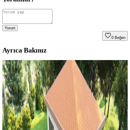
Yorum
0
Beğen
Ayrıca Bakınız
Şömine Rafı Dekorasyonunda Bitki ve Mum
Kullanımı: Estetik ve Fonksiyonel Yaklaşımlar
Şömine rafı dekorasyonunda bitkiler doğal canlılık katarken, mumlar
sıcaklık ve ışık efekti sağlar. Doğru bitki seçimi ve güvenli mum
kullanımı estetik ve fonksiyonel bir ortam yaratır.
Mutfak Dekorasyonunda Aydınlatma, Renk ve
Düzenle Pratik İyileştirme Yöntemleri
Mutfak dekorasyonunda aydınlatma, renk uyumu ve düzenleme