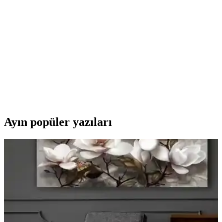
Moto Boss ve Moto Schutz motosiklet zincir kilitleri arasındaki
farklar, özellikler ve kullanıcı yorumlarıyla en uygun güvenlik
çözümünü bulun. Dayanıklılık ve güvenlik açısından detaylı analiz.
Narte Alttan Damacanalı Sıcak Soğuk Su Sebili ile
Günlük Su İhtiyacınızı Karşılayın
Narte alttan damacanalı su sebili, yüksek kapasiteli tankları ve enerji
verimli teknolojisiyle ev ve ofislerde pratik kullanım sağlar, hijyen
ve güvenlik ön plandadır.
Ayın popüler yazıları