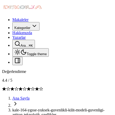
Makaleler
Kategoriler
Hakkımızda
Yazarlar
Ara...
⌘
K
Toggle theme
Değerlendirme
4.4
/
5
Ana Sayfa
kale-164-ygsse-yuksek-guvenlikli-kilit-modeli-guvenligi-
artiran-teknolojik-ozellikler