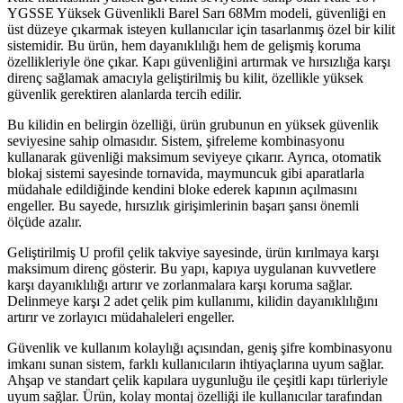
YGSSE Yüksek Güvenlikli Barel Sarı 68Mm modeli, güvenliği en
üst düzeye çıkarmak isteyen kullanıcılar için tasarlanmış özel bir kilit
sistemidir. Bu ürün, hem dayanıklılığı hem de gelişmiş koruma
özellikleriyle öne çıkar. Kapı güvenliğini artırmak ve hırsızlığa karşı
direnç sağlamak amacıyla geliştirilmiş bu kilit, özellikle yüksek
güvenlik gerektiren alanlarda tercih edilir.
Bu kilidin en belirgin özelliği, ürün grubunun en yüksek güvenlik
seviyesine sahip olmasıdır. Sistem, şifreleme kombinasyonu
kullanarak güvenliği maksimum seviyeye çıkarır. Ayrıca, otomatik
blokaj sistemi sayesinde tornavida, maymuncuk gibi aparatlarla
müdahale edildiğinde kendini bloke ederek kapının açılmasını
engeller. Bu sayede, hırsızlık girişimlerinin başarı şansı önemli
ölçüde azalır.
Geliştirilmiş U profil çelik takviye sayesinde, ürün kırılmaya karşı
maksimum direnç gösterir. Bu yapı, kapıya uygulanan kuvvetlere
karşı dayanıklılığı artırır ve zorlanmalara karşı koruma sağlar.
Delinmeye karşı 2 adet çelik pim kullanımı, kilidin dayanıklılığını
artırır ve zorlayıcı müdahaleleri engeller.
Güvenlik ve kullanım kolaylığı açısından, geniş şifre kombinasyonu
imkanı sunan sistem, farklı kullanıcıların ihtiyaçlarına uyum sağlar.
Ahşap ve standart çelik kapılara uygunluğu ile çeşitli kapı türleriyle
uyum sağlar. Ürün, kolay montaj özelliği ile kullanıcılar tarafından