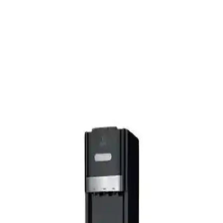
Kale Kilit 151 ve 151R Karşılaştırması: Güvenlik ve
Kullanım Özellikleri Analizi
Kale Kilit 151 ve 151R modellerinin özelliklerini, kullanıcı
yorumlarını ve karşılaştırmasını inceleyerek, ihtiyaçlarınıza en uygun
iç kapı kilidini seçmenize yardımcı oluyoruz.
Kovix KCL10-150 Alarmlı Zincir Kilit: Yüksek
Güvenlik ve Dayanıklılık Sunan Çözüm
Kovix KCL10-150 alarmlı zincir kilit, yüksek dayanıklılık ve 120
db alarm özelliğiyle araç ve değerli eşyaları güvenle korur.
Paslanmaz çelik yapısı ve uluslararası sertifikalarıyla üstün güvenlik
sağlar.
TRI-A 25 mm Gri Asma Kilit: Dayanıklı ve Pratik
Güvenlik Çözümü
TRI-A 25 mm Gri Asma Kilit, dayanıklı döküm alüminyum yapısı
ve kolay kullanımıyla çeşitli alanlarda güvenlik sağlar. Hafif ve
estetik tasarımıyla öne çıkan bu kilit, pratiklik ve dayanıklılığı bir
arada sunar.
Yeni Nesil Otel Tipi Kapı Kilidi Kolu Güvenlik ve