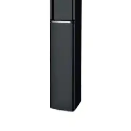
Estetiği Bir Arada Sunar
Modern tasarımı ve güvenlik özellikleriyle öne çıkan yeni nesil kapı
kilidi, dayanıklı malzemeleri ve kolay kullanımıyla otel ve konutlara
şık ve güvenli bir alternatif sunar.
Kale Plus 257 Gm Çelik Kapı Kilidi Güçlü Güvenlik
ve Dayanıklılık Sağlar
Kale Plus 257 Gm çelik kapı kilidi, dayanıklı malzemeleri ve
güvenlik özellikleriyle uzun ömürlü koruma sağlar. Estetik tasarımı
ve garantili yapısıyla ideal bir tercih.
İto Trajlı Kilit 170K 70 140 mm Güvenlik ve
Dayanıklılık İçin Uygun Demir Kapı Kilidi
İto Trajlı Kilit 170K 70 140 mm, yüksek dayanıklılık ve güvenlik
sağlayan, paslanmaya karşı dirençli metal yapısı ve kolay montaj
özellikleriyle öne çıkan demir kapı kilididir.
Moto Boss ve Moto Schutz: En İyi Motosiklet Zincir
Kilidi Seçimi ve Karşılaştırması