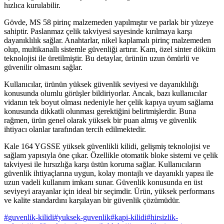
hızlıca kurulabilir.
Gövde, MS 58 pirinç malzemeden yapılmıştır ve parlak bir yüzeye
sahiptir. Paslanmaz çelik takviyesi sayesinde kırılmaya karşı
dayanıklılık sağlar. Anahtarlar, nikel kaplamalı pirinç malzemeden
olup, multikanallı sistemle güvenliği artırır. Kam, özel sinter döküm
teknolojisi ile üretilmiştir. Bu detaylar, ürünün uzun ömürlü ve
güvenilir olmasını sağlar.
Kullanıcılar, ürünün yüksek güvenlik seviyesi ve dayanıklılığı
konusunda olumlu görüşler bildiriyorlar. Ancak, bazı kullanıcılar
vidanın tek boyut olması nedeniyle her çelik kapıya uyum sağlama
konusunda dikkatli olunması gerektiğini belirtmişlerdir. Buna
rağmen, ürün genel olarak yüksek bir puan almış ve güvenlik
ihtiyacı olanlar tarafından tercih edilmektedir.
Kale 164 YGSSE yüksek güvenlikli kilidi, gelişmiş teknolojisi ve
sağlam yapısıyla öne çıkar. Özellikle otomatik bloke sistemi ve çelik
takviyesi ile hırsızlığa karşı üstün koruma sağlar. Kullanıcıların
güvenlik ihtiyaçlarına uygun, kolay montajlı ve dayanıklı yapısı ile
uzun vadeli kullanım imkanı sunar. Güvenlik konusunda en üst
seviyeyi arayanlar için ideal bir seçimdir. Ürün, yüksek performans
ve kalite standardını karşılayan bir güvenlik çözümüdür.
#
guvenlik-kilidi
#
yuksek-guvenlik
#
kapi-kilidi
#
hirsizlik-