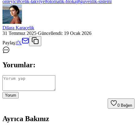
onleyici
#
celik-takviye
#
otomatik-blokaj
#
guvenlik-sistemi
Dilara Karaçelik
31 Temmuz 2025
·
Güncellendi:
19 Ocak 2026
Paylaş:
f
𝕏
Yorumlar:
Yorum
0
Beğen
Ayrıca Bakınız