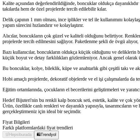
Kalite açısından değerlendirildiğinde, boncuklar oldukça dayanıklıdır
takılarda hem de özel projelerde tercih edilebilir kılar.
Delik çapının 1 mm olması, ince iplikler ve tel ile kullanımını kolaylaş
yapım sürecini hızlandırır ve kolaylaştırır.
Alıcılar, boncukların çok güzel ve kaliteli olduğunu belirtiyor. Renkler
projelerde tercih edilmesini sağlıyor. Paketlenme şekli de övgü alıyor, 
Bazı kullanıcılar, boncukların oldukça küçük olduğunu ve deliklerin b
küçük boyut ve detay farklılıkları gözlemleniyor. Ancak genel olarak ürü
Bu boncuklar, kolye, bileklik, küpe ve anahtarlık gibi çeşitli takı ve a
Hobi amaçlı projelerde, dekoratif objelerde ve el işi çalışmalarda da terc
Eğitim ortamlarında, çocukların el becerilerini geliştirmeleri ve yaratıcı
Hedef Bijuteri'nin bu renkli kalp boncuk seti, estetik, kalite ve çok y
Ürün, özellikle canlı renkleri ve dayanıklı yapısıyla, tasarımcıların v
gerçekleştirmeniz için ideal bir seçimdir.
Fiyat Bilgileri
Farklı platformlardaki fiyat trendleri
🛒
Hepsiburada
🛍️
Trendyol