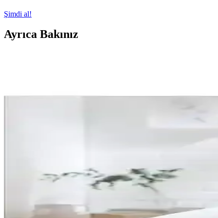
Şimdi al!
Ayrıca Bakınız
Hedef Bijuteri 50g Siyah Petek Model Akrilik Boncuk 
50 gramlık paket, yaklaşık 200 siyah petek model akrilik boncuk içeri
Bohem Tarzında El İşçiliğiyle Üretilmiş Dekoratif Ay
El işçiliği ve doğal malzemelerle tasarlanmış bohem aynalar, şık ve sıc
Turuncu Rafya Ayna Boncuklu 3'lü Set: Şık ve Canl
Bu set, canlı turuncu rengi ve boncuk detaylarıyla evlere enerji katan 
Nesco ve Teksnil Home Boncuk Silikon Yastık Karşılaş
Nesco ve Teksnil Home boncuk silikon yastıklarını detaylı karşılaştırıy
Duvetta Kapitone Yün Boncuk Yastık: Doğal ve Sağlı