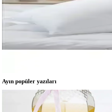
Doğal malzemelerle tasarlanmış Duvetta yün boncuk yastık, ayarlanabilir
Altın Pamuk Kırlent İç Yastığı: Şıklık ve Konfor 
Yüksek kaliteli malzemelerle üretilen, makinede yıkanabilir ve dayanıkl
Evren Ev Tekstil Boncuk Silikon Elyaf: Çok Amaçlı v
Evren Ev Tekstil Boncuk Silikon Elyaf, antibakteriyel, hafif ve makinede
Çiçekce Home Boncuk Silikon Yastık 600GR Konfor v
Yıkanabilir silikon boncuk dolgu yastık, çeşitli yatış pozisyonlarına uy
Ayın popüler yazıları