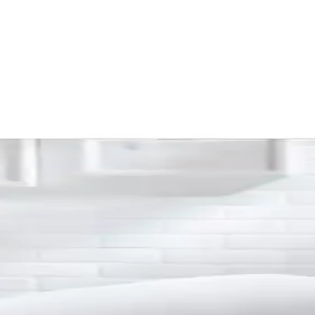
Takı ve El İşi Malzemeleri
r. Takı ve aksesuar yapımında kullanılır, 8mm çapında ve 2mm deliklidir,
nalar: Şık ve Doğal Bir Dekorasyon Seçeneği
ak atmosferler yaratır. Dayanıklı yapısı ve özgün tasarımıyla evinizde fa
ı Ev Dekorasyonu İçin Uygun
şık dekoratif bir seçenektir. 3 parçadan oluşan ürün, bohem tarzını yans
tırması: Özellikler ve Kullanıcı Yorumları
oruz. Her iki ürünün özellikleri, kullanıcı yorumları ve avantajlarıyla, 
klı Uyku İçin Yüksek Kalite Seçenek