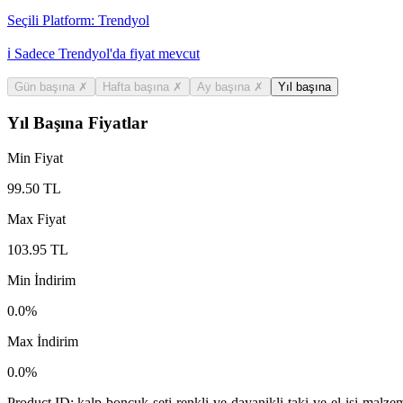
Seçili Platform:
Trendyol
ℹ️ Sadece Trendyol'da fiyat mevcut
Gün başına
✗
Hafta başına
✗
Ay başına
✗
Yıl başına
Yıl Başına Fiyatlar
Min Fiyat
99.50
TL
Max Fiyat
103.95
TL
Min İndirim
0.0
%
Max İndirim
0.0
%
Product ID:
kalp-boncuk-seti-renkli-ve-dayanikli-taki-ve-el-isi-malzem