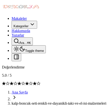
Makaleler
Kategoriler
Hakkımızda
Yazarlar
Ara...
⌘
K
Toggle theme
Değerlendirme
5.0
/
5
Ana Sayfa
kalp-boncuk-seti-renkli-ve-dayanikli-taki-ve-el-isi-malzemeleri