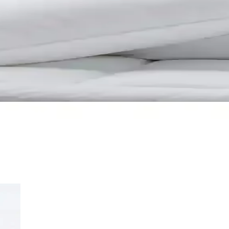
 yüksekliği ve sağlık sertifikasıyla konfor ve güven sunar, uyku kalites
Sunan Modern Ev Dekorasyonu Ürünü
ı Altın Pamuk Kırlent İç Yastığı, estetik ve fonksiyonelliği bir arada s
e Sağlıklı Dolgu Malzemesi
 yıkanabilir özellikleriyle çok çeşitli projelerde tercih edilen kaliteli
e Hijyen İçin Uygun Bir Seçenek
um sağlar, hijyen ve dayanıklılık sunar, kullanıcı memnuniyetini artırır v