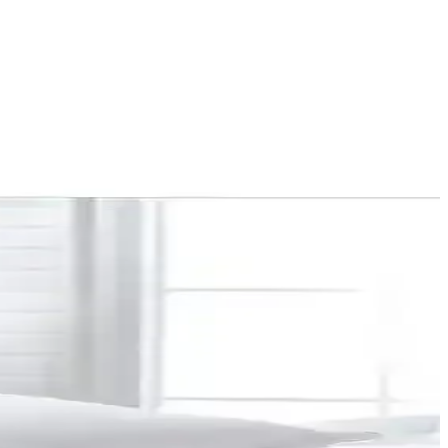
 çeşitli tasarımlara uygundur.
rk yaratır.
ıtarak yaşam alanlarına özgünlük sağlar.
bilinçli seçim yapmanızı sağlıyoruz.