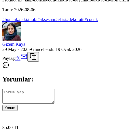
Tarih:
2026-08-06
#
boncuk
#
taki
#
hobi
#
aksesuar
#
el-isi
#
dekoratif
#
cocuk
Gizem Kaya
29 Mayıs 2025
·
Güncellendi:
19 Ocak 2026
Paylaş:
f
𝕏
Yorumlar:
Yorum
85
.00
TL