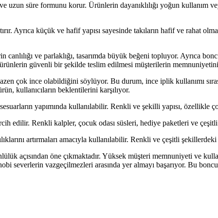
 ve uzun süre formunu korur. Ürünlerin dayanıklılığı yoğun kullanım vey
tırır. Ayrıca küçük ve hafif yapısı sayesinde takıların hafif ve rahat ol
in canlılığı ve parlaklığı, tasarımda büyük beğeni topluyor. Ayrıca boncu
ürünlerin güvenli bir şekilde teslim edilmesi müşterilerin memnuniyetini 
azen çok ince olabildiğini söylüyor. Bu durum, ince iplik kullanımı sı
n, kullanıcıların beklentilerini karşılıyor.
ksesuarların yapımında kullanılabilir. Renkli ve şekilli yapısı, özellikle 
ih edilir. Renkli kalpler, çocuk odası süsleri, hediye paketleri ve çeşitli 
lıklarını artırmaları amacıyla kullanılabilir. Renkli ve çeşitli şekillerdek
önlülük açısından öne çıkmaktadır. Yüksek müşteri memnuniyeti ve kullanım
e hobi severlerin vazgeçilmezleri arasında yer almayı başarıyor. Bu boncu