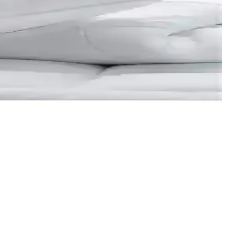
ini artırır.
unar. Konfor ve şıklığı evinize taşıyan ideal çözüm.
 dolgu malzemesidir.
e uyku kalitenizi yükseltir.