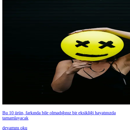
Bu 10 ürün, farkında bile olmadığınız bir eksikliği hayatınızda
tamamlayacak
devamını oku