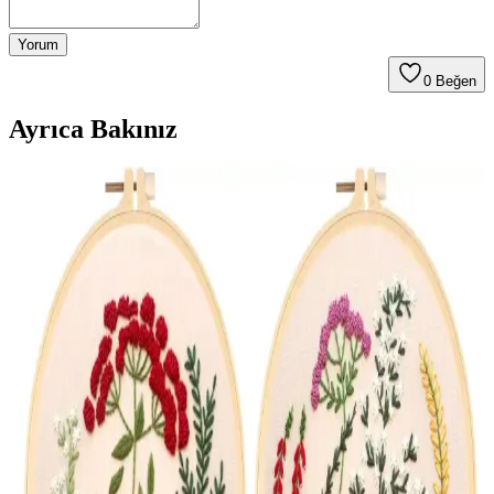
Yorum
0
Beğen
Ayrıca Bakınız
Tuncay Tekstil Kırmızı Kanaviçe El İşi Keten
Güneşlik Perdesi Doğal Malzemelerle Şık Tasarım
Kırmızı renkli, el işi kanaviçe detaylarıyla süslenmiş, doğal pamuk
keten dokuma kumaştan üretilmiş güneşlik perde, pratik montajı ve
estetik tasarımıyla yaşam alanlarınızı güzelleştirir.
Tuncay Tekstil Kırmızı Kanaviçeli Perde: Estetik ve
Dayanıklı Mutfak Dekorasyonu İçin
Tuncay Tekstil'in kırmızı kanaviçeli perde modeli, doğal keten
malzeme, el işçiliği detaylar ve rustik tasarımıyla mutfak ve küçük
alanlar için ideal, şık ve dayanıklı bir seçimdir.