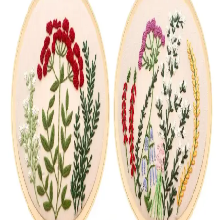
Kırmızı renkli, el işi kanaviçe detaylarıyla süslenmiş, doğal pamuk
keten dokuma kumaştan üretilmiş güneşlik perde, pratik montajı ve
estetik tasarımıyla yaşam alanlarınızı güzelleştirir.
Tuncay Tekstil Kırmızı Kanaviçeli Perde: Estetik ve
Dayanıklı Mutfak Dekorasyonu İçin
Tuncay Tekstil'in kırmızı kanaviçeli perde modeli, doğal keten
malzeme, el işçiliği detaylar ve rustik tasarımıyla mutfak ve küçük
alanlar için ideal, şık ve dayanıklı bir seçimdir.
Cotton Studio Perde Karşılaştırması: Doğal
Kumaşlar ve Tasarım Detayları
İki farklı Cotton Studio perde modeli, doğal kumaş ve tasarım
detaylarıyla öne çıkıyor. Ölçü sorunları ve kalite farklılıkları,
kullanıcı geri bildirimleriyle detaylandırıldı.
Pamuklu Kanaviçeli Perde Karşılaştırması: Cotton
Studio ve Tuncay Tekstil Ürünleri Analizi
İki farklı kırmızı kanaviçeli perdeyi detaylı karşılaştırıyoruz. Her iki
ürün de yüksek kalite, otantik detaylar ve modern tasarımlarla ev