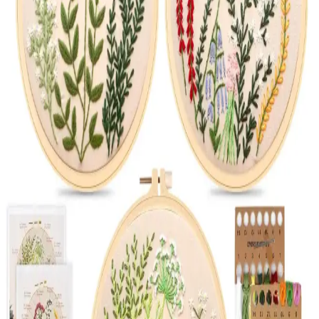
Cotton Studio Perde Karşılaştırması: Doğal
Kumaşlar ve Tasarım Detayları
İki farklı Cotton Studio perde modeli, doğal kumaş ve tasarım
detaylarıyla öne çıkıyor. Ölçü sorunları ve kalite farklılıkları,
kullanıcı geri bildirimleriyle detaylandırıldı.
Pamuklu Kanaviçeli Perde Karşılaştırması: Cotton
Studio ve Tuncay Tekstil Ürünleri Analizi
İki farklı kırmızı kanaviçeli perdeyi detaylı karşılaştırıyoruz. Her iki
ürün de yüksek kalite, otantik detaylar ve modern tasarımlarla ev
dekorasyonuna şıklık katıyor.
Çt Çeyizci Tekstil Kanaviçe Runner: Şık ve
Dayanıklı Masa Örtüsü Tasarımı ve Özellikleri
40x140 cm ölçülerinde pembe renkli kanaviçe runner, doğal çiçek
desenleri ve güpür detaylarıyla masa dekorasyonunuza zarif ve canlı
bir dokunuş sağlar, uzun ömürlü polyester malzeme ile kolay bakım
sunar.
2025'te Kanaviçe Yatak Odası Takımlarıyla