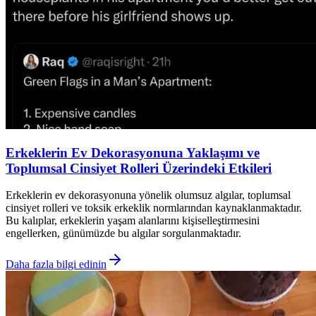
Erkeklerin Ev Dekorasyonuna Yaklaşımı ve
Toplumsal Cinsiyet Rolleri Üzerindeki Etkileri
Erkeklerin ev dekorasyonuna yönelik olumsuz algılar, toplumsal
cinsiyet rolleri ve toksik erkeklik normlarından kaynaklanmaktadır.
Bu kalıplar, erkeklerin yaşam alanlarını kişiselleştirmesini
engellerken, günümüzde bu algılar sorgulanmaktadır.
Daha fazla bilgi edinin