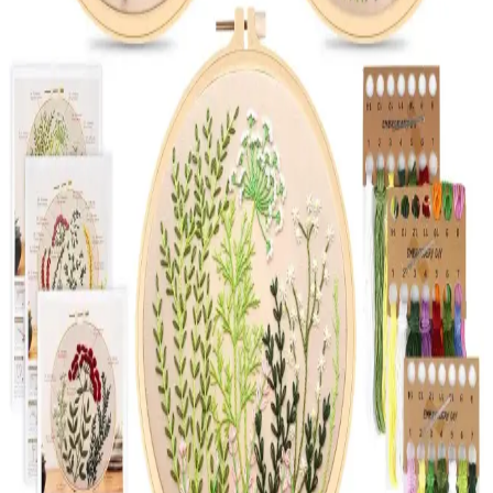
dekorasyonuna şıklık katıyor.
Çt Çeyizci Tekstil Kanaviçe Runner: Şık ve
Dayanıklı Masa Örtüsü Tasarımı ve Özellikleri
40x140 cm ölçülerinde pembe renkli kanaviçe runner, doğal çiçek
desenleri ve güpür detaylarıyla masa dekorasyonunuza zarif ve canlı
bir dokunuş sağlar, uzun ömürlü polyester malzeme ile kolay bakım
sunar.
2025'te Kanaviçe Yatak Odası Takımlarıyla
Zarafetin 5 Sırrı
Kanaviçe yatak odası takımlarıyla evinize özgünlük ve şıklık katın.
Fiyatları ve dekorasyon ipuçlarını hemen keşfedin! Hemen
inceleyin.
En Güzel Havlu İşleme Modelleri ve Dekorasyonda
Zarif Detaylar Hakkında Bilgi
Havlu işleme teknikleri, modelleri ve dekorasyona etkileri hakkında
detaylı bilgi içerir. Geleneksel ve modern tasarımlarla evinizde şıklık
ve kişisel dokunuşlar yaratın.