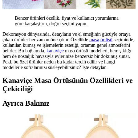
Benzer ürünleri özellik, fiyat ve kullanıcı yorumlarına
göre karşılaştırın, doğru seçimi yapın.
Dekorasyon dünyasında, detayların ve el emeğinin gücüyle ortaya
çıkan ürünler her zaman öne çıkar. Özellikle
masa
örtüsü
seçiminde,
kullanılan kumaş ve işlemelerin estetiği, ortamın genel atmosferini
belirler. Bu bağlamda,
kanaviçe
masa örtüsü modelleri, hem şıklığı
hem de nostaljik havasıyla evlerinize benzersiz bir dokunuş sunar.
Peki, bu özel ürünler neden bu kadar tercih edilir ve hangi
modellerle sofralarınızı süsleyebilirsiniz? İşte detaylar.
Kanaviçe Masa Örtüsünün Özellikleri ve
Çekiciliği
Ayrıca Bakınız
Tuncay Tekstil Kırmızı Kanaviçe El İşi Keten
Güneşlik Perdesi Doğal Malzemelerle Şık Tasarım