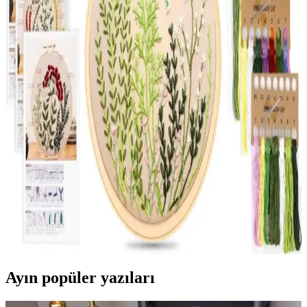
Zarafetin 5 Sırrı
Kanaviçe yatak odası takımlarıyla evinize özgünlük ve şıklık katın.
Fiyatları ve dekorasyon ipuçlarını hemen keşfedin! Hemen
inceleyin.
En Güzel Havlu İşleme Modelleri ve Dekorasyonda
Zarif Detaylar Hakkında Bilgi
Havlu işleme teknikleri, modelleri ve dekorasyona etkileri hakkında
detaylı bilgi içerir. Geleneksel ve modern tasarımlarla evinizde şıklık
ve kişisel dokunuşlar yaratın.
Kanaviçe Başlangıç Setleri ile Ev Dekorasyonunda
Yaratıcı ve Şık Detaylar
Kanaviçe başlangıç setleri, pratik ve estetik el işi çözümleri sunar.
Dekorasyon ve mobilyada kullanımıyla yaşam alanlarınızı
kişiselleştirin, özgün detaylar ekleyin ve yaratıcılığınızı konuşturun.
Ayın popüler yazıları