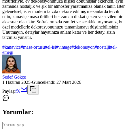
motifleriyle, ev dekorasyonunuza kişisel dokunuşlar eklerken, aynı
zamanda nostaljik ve şık bir atmosfer yaratmanıza olanak tanır. İster
geleneksel, ister modern tarzda dekore edilmiş mekanlarda tercih
edin, kanaviçe masa örtüleri her zaman dikkat çeken ve sevilen bir
aksesuar olacaktır. Sofralarınızda zarafet ve sıcaklık arıyorsanız, bu
özel modellerle dekorasyonunuzu tamamlamayı düşünebilirsiniz.
Unutmayın, detaylar hayatınıza anlam katar ve her detay, sizin
tarzınızı yansıtır.
#
kanavice
#
masa-ortusu
#
el-isi
#
vintage
#
dekorasyon
#
nostalji
#
el-
emegi
Sedef Gökçe
1 Haziran 2025
·
Güncellendi:
27 Mart 2026
Paylaş:
f
𝕏
Yorumlar: