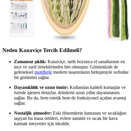
Kanaviçe Başlangıç Setleri ile Ev Dekorasyonunda
Yaratıcı ve Şık Detaylar
Kanaviçe başlangıç setleri, pratik ve estetik el işi çözümleri sunar.
Dekorasyon ve mobilyada kullanımıyla yaşam alanlarınızı
kişiselleştirin, özgün detaylar ekleyin ve yaratıcılığınızı konuşturun.
Neden Kanaviçe Tercih Edilmeli?
Zamansız şıklık:
Kanaviçe, tarih boyunca el sanatlarının en
ince ve zarif örneklerinden biri olmuştur. Günümüzde de
geleneksel
motiflerle
modern tasarımların birleşimiyle sofistike
bir görünüm sağlar.
Dayanıklılık ve uzun ömür:
Kullanılan kaliteli kumaşlar ve
özenle işlenen detaylar, ürünlerin uzun yıllar dayanmasını
sağlar. Bu da, hem estetik hem de fonksiyonel açıdan avantaj
sağlar.
Nostaljik atmosfer:
Eski dönemlerin hatırasını ve sıcaklığını
taşıyan bu masa örtüleri, evlere samimi ve sıcak bir hava
katmak isteyenler için idealdir.