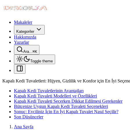
Makaleler
Kategoriler
Hakkımızda
Yazarlar
Ara...
⌘
K
Toggle theme
Kapalı Kedi Tuvaletleri: Hijyen, Gizlilik ve Konfor için En İyi Seçen
Kapalı Kedi Tuvaletlerinin Avantajları
Kapalı Kedi Tuvaleti Modelleri ve Özellikleri
Kapalı Kedi Tuvaleti Seçerken Dikkat Edilmesi Gerekenler
Bütçenize Uygun Kapalı Kedi Tuvaleti Seçenekleri
Sonuç: Evciliniz İçin En İyi Kapalı Tuvalet Nasıl Seçilir?
Son Düşünceler
Ana Sayfa