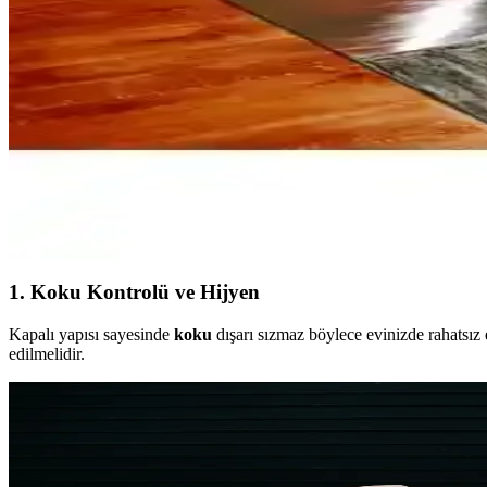
Vagonik Water Food Dijital Baskılı Kedi ve Köpek Pa
Vagonik Water Food paspaslar, canlı desenleri ve dayanıklı malzemele
Kedi Tuvalet Kutusunu Estetik ve Fonksiyonel Hale 
Kedi tuvalet kutusunu estetik hale getirirken kedinin konforu ve sağlı
Resmiro Kaymaz Taban Yıkanabilir Kedi Desenli Dijita
Resmiro kaymaz taban yıkanabilir kedi desenli halı, nano teknoloji yüz
1. Koku Kontrolü ve Hijyen
Kapalı yapısı sayesinde
koku
dışarı sızmaz böylece evinizde rahatsız e
edilmelidir.