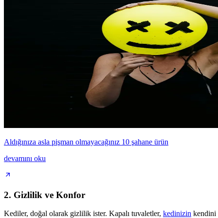
Aldığınıza asla pişman olmayacağınız 10 şahane ürün
devamını oku
2. Gizlilik ve Konfor
Kediler, doğal olarak gizlilik ister. Kapalı tuvaletler,
kedinizin
kendini d