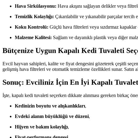
Hava Sirkülasyonu:
Hava akışını sağlayan delikler veya filtre
Temizlik Kolaylığı:
Çıkarılabilir ve yıkanabilir parçalar tercih e
Koku Kontrolü:
Güçlü hava filtreleri veya sızdırmaz kapaklar 
Malzeme Kalitesi:
Sağlam ve dayanıklı plastik veya diğer malze
Bütçenize Uygun Kapalı Kedi Tuvaleti Seç
Evcil hayvan sahipleri, kalite ve fiyat dengesini gözeterek çeşitli seçe
gelişmiş hava filtreleri ve otomatik temizleme özellikleri sunar. Satın
Sonuç: Evciliniz İçin En İyi Kapalı Tuvalet
İşte, kapalı kedi tuvaleti seçerken dikkate alınması gereken birkaç öne
Kedinizin boyutu ve alışkanlıkları
,
Evdeki alanın büyüklüğü ve düzeni
,
Hijyen ve bakım kolaylığı
,
Fiyat-performans dengesi
.