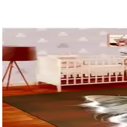
Kedinizin Mama Köşesini Fonksiyonel ve Estetik Hal
Kedinizin mama köşesini dekoratif ve fonksiyonel hale getirmek için 
Kedili Kupalar ile Dekorasyonda Zarafet ve İşlevsell
Kedili kupalar, dekorasyona sevimlilik ve işlevsellik katarak yaşam ala
kullanım imkanı sunar.
Ev Dekorasyonunda Renk Seçimi ve Kedi Dostu Alanl
Ev dekorasyonunda mavi tonlar mekanlara derinlik katarken, kedi dost
dengeliyor.
Gıpta Blue Me Tritan 500 Ml Pipetli Kedi Desenli Mat
Gıpta Blue Me Tritan 500 ml pipetli kedi desenli matara, dayanıklı ma
severler için ideal bir içecek kabıdır.
Eylül Design Kedili Ep Isterim Büle Yatayım Yazılı 
Eylül Design'in özel tasarım kedili kupa, yüksek kaliteli porselen mal