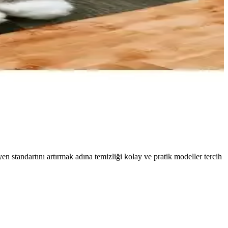
unar.
eçimi gibi yöntemlerle kutu ev dekorasyonuna uyum sağlar.
emizlenir ve dekorasyona şıklık katar.
yen standartını artırmak adına temizliği kolay ve pratik modeller tercih