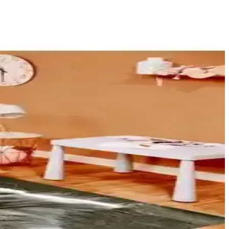
nleme ve uygun mobilya önerileri sunulmaktadır.
nışlı olan bu ürünler, farklı alanlarda dekoratif ve fonksiyonel
ilya yerleşimi ve evcil hayvan entegrasyonu estetikle konforu
hijyenik yapısıyla hareket halinde kullanıma uygun, çocuklar ve hayvan
l kullanım için ideal, 325 ml hacmiyle sıcak içeceklerde şıklık sunar.