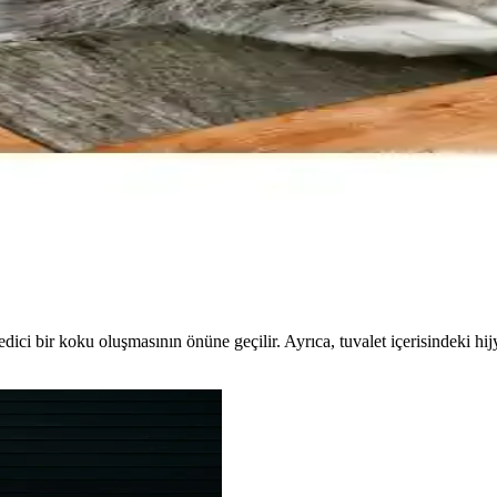
spasları Ev ve Dış Mekan Kullanımı İçin
riyle iç ve dış mekanlarda kullanıma uygun, hijyenik ve şık çözümler s
Getirme Yöntemleri
ğı ön planda tutulmalıdır. Mobilya kılıfları, paravanlar ve uygun yer s
l Baskılı Halı Özellikleri ve Kullanım Avantajları
eyi ve kaydırmaz tabanıyla hijyen ve güvenliği bir arada sunar, kolay t
dici bir koku oluşmasının önüne geçilir. Ayrıca, tuvalet içerisindeki hij