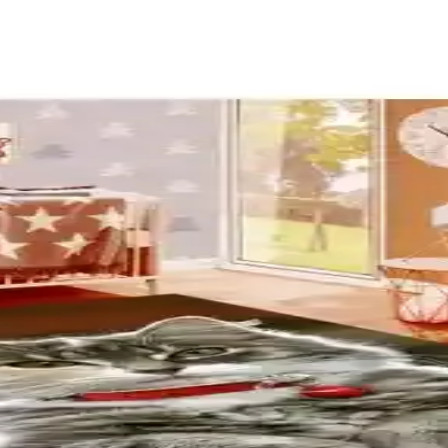
e Getirme Yöntemleri
kedi temalı dekorasyon, kaymaz paspaslar, güvenli bitkiler, kablo düze
iğin Buluşması
nlarınıza sıcaklık ve kişisel dokunuşlar sağlar. Hem estetik hem de kulla
arın Düzenlenmesi Yaklaşımları
u alanların düzenlenmesi yaşam alanını ferah ve fonksiyonel kılar. Mob
ara İncelemesi ve Kullanım Özellikleri
lzemesi ve şık tasarımıyla günlük kullanımda tercih ediliyor. Hafif ve 
Özel Tasarım Porselen Kupa Bardak
zemesi ve canlı baskısıyla uzun ömürlü kullanım sağlar. Hediye ve kişise