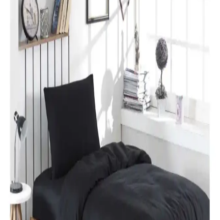
yansıtın ve yeni yılı sevdiklerinizle kutlayın.
Karaca Home Lavin %100 Pamuk Çift Kişilik
Nevresim Takımı Modern ve Şık Tasarım
Karaca Home’un Lavin nevresim takımı, %100 pamuklu kumaşı,
Adaçayı rengi ve modern tasarımıyla yatak odalarına şıklık ve
rahatlık katıyor. Uzun ömürlü ve kolay bakım özellikleriyle ideal bir
tercih.
Özdilek Colormix ve Valoroso Çift Kişilik Nevresim
Takımları Karşılaştırması
Bu karşılaştırmada Özdilek Colormix ve Valoroso nevresim
takımlarının kumaş özellikleri, tasarım ve kullanıcı yorumları detaylı
inceleniyor.
Taç Lisanslı Kuromi Temalı Tek Kişilik Pamuklu
Nevresim Takımı Detayları
%100 pamuklu Kuromi nevresim takımı, genç ve dinamik
tasarımıyla rahatlık ve şıklığı bir arada sunar. Yüksek kalite malzeme
ve pratik kullanım özellikleriyle ideal yatak odası seçeneği.