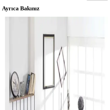
Ayrıca Bakınız
Perde Rengine Uyumlu Nevresim Seçimi: Renk ve
Desenlerle Dekorasyonda Denge Sağlama
Perde ve nevresim uyumu, krem ve magnolia tonlarındaki odalarda
mekanın estetiğini artırır. Kırmızı, kahverengi ve turuncu tonlarıyla
uyumlu renk ve desen önerileri sunulmaktadır.
Yılbaşı Nevresimleri ile Ev Dekorasyonunuzu
Geliştirin ve Atmosferinizi Zenginleştirin
Yılbaşı nevresimleri, renk, motif ve malzeme seçimleriyle evinizde
özel bir atmosfer yaratır. Dekorasyon detaylarıyla yılbaşı ruhunu
yansıtın ve yeni yılı sevdiklerinizle kutlayın.
Karaca Home Lavin %100 Pamuk Çift Kişilik
Nevresim Takımı Modern ve Şık Tasarım
Karaca Home’un Lavin nevresim takımı, %100 pamuklu kumaşı,
Adaçayı rengi ve modern tasarımıyla yatak odalarına şıklık ve