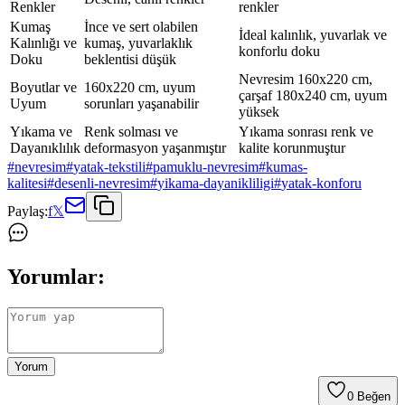
Renkler
renkler
Kumaş
İnce ve sert olabilen
İdeal kalınlık, yuvarlak ve
Kalınlığı ve
kumaş, yuvarlaklık
konforlu doku
Doku
beklentisi düşük
Nevresim 160x220 cm,
Boyutlar ve
160x220 cm, uyum
çarşaf 180x240 cm, uyum
Uyum
sorunları yaşanabilir
yüksek
Yıkama ve
Renk solması ve
Yıkama sonrası renk ve
Dayanıklılık
deformasyon yaşanmıştır
kalite korunmuştur
#
nevresim
#
yatak-tekstili
#
pamuklu-nevresim
#
kumas-
kalitesi
#
desenli-nevresim
#
yikama-dayanikliligi
#
yatak-konforu
Paylaş:
f
𝕏
Yorumlar:
Yorum
0
Beğen