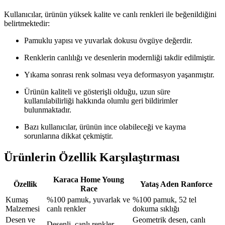
Kullanıcılar, ürünün yüksek kalite ve canlı renkleri ile beğenildiğini
belirtmektedir:
Pamuklu yapısı ve yuvarlak dokusu övgüye değerdir.
Renklerin canlılığı ve desenlerin modernliği takdir edilmiştir.
Yıkama sonrası renk solması veya deformasyon yaşanmıştır.
Ürünün kaliteli ve gösterişli olduğu, uzun süre
kullanılabilirliği hakkında olumlu geri bildirimler
bulunmaktadır.
Bazı kullanıcılar, ürünün ince olabileceği ve kayma
sorunlarına dikkat çekmiştir.
Ürünlerin Özellik Karşılaştırması
Karaca Home Young
Özellik
Yataş Aden Ranforce
Race
Kumaş
%100 pamuk, yuvarlak ve
%100 pamuk, 52 tel
Malzemesi
canlı renkler
dokuma sıklığı
Desen ve
Geometrik desen, canlı
Desenli, canlı renkler