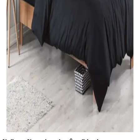
Karaca Home Nevresim Takımları Karşılaştırması:
Malzeme, Tasarım ve Kullanıcı Yorumları
İki farklı Karaca Home nevresim takımı detaylı karşılaştırmasıyla
malzeme, tasarım ve kullanıcı yorumlarını keşfedin. Konfor ve
estetik açısından önemli bilgiler içerir.
Özdilek Tek Kişilik Nevresim Takımları: Konfor ve
Şıklık Sunan Seçenekler
Özdilek'in çeşitli tasarımlarıyla, konfor ve şıklığı bir arada sunan tek
kişilik nevresim takımları, kaliteli kumaşlar ve uygun fiyat
seçenekleriyle odanızı yenilemenize yardımcı olur.
Modern Yatak Odası Dekorasyonunda Siyah Tek
Kişilik Nevresim Takımı Seçenekleri ve İpuçları
Modern yatak odalarında siyah tek kişilik nevresim takımları, şıklık
ve fonksiyonelliği bir arada sunar. Kaliteli malzeme ve doğru bakım
ile uzun ömür sağlar, dekorasyona şıklık katar.