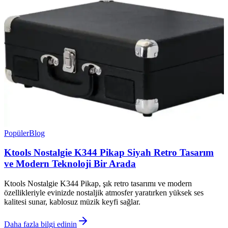
Popüler
Blog
Ktools Nostalgie K344 Pikap Siyah Retro Tasarım
ve Modern Teknoloji Bir Arada
Ktools Nostalgie K344 Pikap, şık retro tasarımı ve modern
özellikleriyle evinizde nostaljik atmosfer yaratırken yüksek ses
kalitesi sunar, kablosuz müzik keyfi sağlar.
Daha fazla bilgi edinin