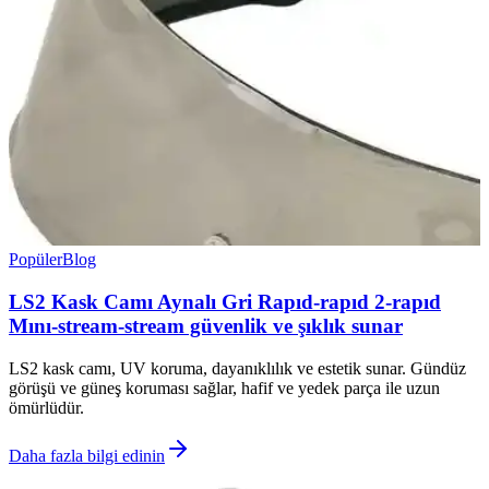
Popüler
Blog
LS2 Kask Camı Aynalı Gri Rapıd-rapıd 2-rapıd
Mını-stream-stream güvenlik ve şıklık sunar
LS2 kask camı, UV koruma, dayanıklılık ve estetik sunar. Gündüz
görüşü ve güneş koruması sağlar, hafif ve yedek parça ile uzun
ömürlüdür.
Daha fazla bilgi edinin