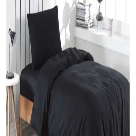
rahatlık katıyor. Uzun ömürlü ve kolay bakım özellikleriyle ideal bir
tercih.
Özdilek Colormix ve Valoroso Çift Kişilik Nevresim
Takımları Karşılaştırması
Bu karşılaştırmada Özdilek Colormix ve Valoroso nevresim
takımlarının kumaş özellikleri, tasarım ve kullanıcı yorumları detaylı
inceleniyor.
Taç Lisanslı Kuromi Temalı Tek Kişilik Pamuklu
Nevresim Takımı Detayları
%100 pamuklu Kuromi nevresim takımı, genç ve dinamik
tasarımıyla rahatlık ve şıklığı bir arada sunar. Yüksek kalite malzeme
ve pratik kullanım özellikleriyle ideal yatak odası seçeneği.
Karaca Home Nevresim Takımları Karşılaştırması:
Malzeme, Tasarım ve Kullanıcı Yorumları
İki farklı Karaca Home nevresim takımı detaylı karşılaştırmasıyla
malzeme, tasarım ve kullanıcı yorumlarını keşfedin. Konfor ve
estetik açısından önemli bilgiler içerir.