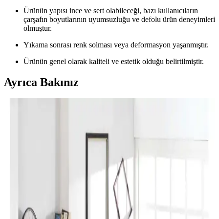
Ürünün yapısı ince ve sert olabileceği, bazı kullanıcıların
çarşafın boyutlarının uyumsuzluğu ve defolu ürün deneyimleri
olmuştur.
Yıkama sonrası renk solması veya deformasyon yaşanmıştır.
Ürünün genel olarak kaliteli ve estetik olduğu belirtilmiştir.
Ayrıca Bakınız
Perde Rengine Uyumlu Nevresim Seçimi: Renk ve
Desenlerle Dekorasyonda Denge Sağlama
Perde ve nevresim uyumu, krem ve magnolia tonlarındaki odalarda
mekanın estetiğini artırır. Kırmızı, kahverengi ve turuncu tonlarıyla
uyumlu renk ve desen önerileri sunulmaktadır.
Yılbaşı Nevresimleri ile Ev Dekorasyonunuzu
Geliştirin ve Atmosferinizi Zenginleştirin
Yılbaşı nevresimleri, renk, motif ve malzeme seçimleriyle evinizde
özel bir atmosfer yaratır. Dekorasyon detaylarıyla yılbaşı ruhunu