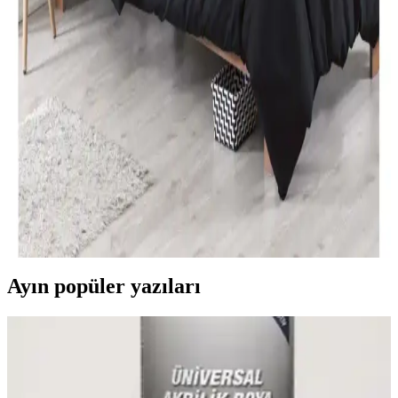
Özdilek Tek Kişilik Nevresim Takımları: Konfor ve
Şıklık Sunan Seçenekler
Özdilek'in çeşitli tasarımlarıyla, konfor ve şıklığı bir arada sunan tek
kişilik nevresim takımları, kaliteli kumaşlar ve uygun fiyat
seçenekleriyle odanızı yenilemenize yardımcı olur.
Modern Yatak Odası Dekorasyonunda Siyah Tek
Kişilik Nevresim Takımı Seçenekleri ve İpuçları
Modern yatak odalarında siyah tek kişilik nevresim takımları, şıklık
ve fonksiyonelliği bir arada sunar. Kaliteli malzeme ve doğru bakım
ile uzun ömür sağlar, dekorasyona şıklık katar.
Ayın popüler yazıları