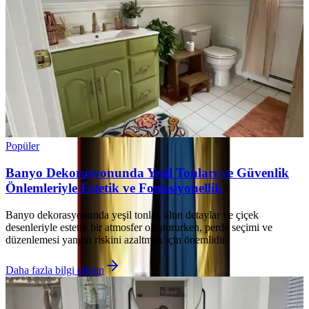
Popüler
Banyo Dekorasyonunda Yeşil Tonları ve Güvenlik
Önlemleriyle Estetik ve Fonksiyonellik
Banyo dekorasyonunda yeşil tonlar, altın detaylar ve çiçek
desenleriyle estetik bir atmosfer oluştururken, perde seçimi ve
düzenlemesi yangın riskini azaltmak için önemlidir.
Daha fazla bilgi edinin