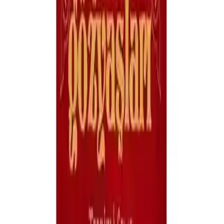
Olumlu ve Olumsuz Yönler
Kitabın olumlu yönleri arasında, *biyografi tarzında sürükleyici
anlatım*, *akıcı dil*, ve *tasavvufun başarılı betimlenmesi* bulunur.
Ayrıca, dil ve betimlemelerin güzelliği, okuyucunun hikayeye
kolayca bağlanmasını sağlar.
Ancak, bazı okuyucular tarafından, olayların biraz ağır ilerlediği ve
anlatımın zaman zaman durgunlaştığı eleştirileri de mevcuttur. Dili
sade olmasına rağmen, içerik ve temalar derin ve ağırdır, bu da bazı
okuyucuların ilgisini biraz azaltabilir.
Genel Değerlendirme ve Sonuç
**Aşkın Gözyaşları**, tasavvuf ve aşk temalarını içtenlikle işleyen,
etkileyici ve düşündürücü bir eser olarak öne çıkar. Sinan
Yağmur’un ustalıkla kaleme aldığı bu kitap, ruhani bir yolculuk
yapmak isteyenler için mükemmel bir tercih olabilir. Özellikle,
Mevlana ve Şems’in hikayesini anlamak ve içsel bir arayışa girişmek
isteyenler için, bu eser eşsiz bir kaynaktır.
Sonuç olarak, **kıtlık ve etkileyicilik arasındaki dengeyi başarıyla
kuran** bu eser, okuyucunun kalbinde derin izler bırakmayı başarır.
Tasavvufun güzelliklerini ve aşkın yüceliğini anlatan bu kitap, edebi
ve manevi anlamda zenginleştirici bir deneyim sunar. İster kişisel