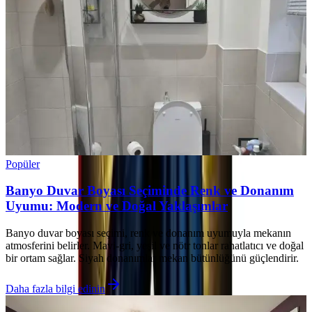
Popüler
Banyo Duvar Boyası Seçiminde Renk ve Donanım
Uyumu: Modern ve Doğal Yaklaşımlar
Banyo duvar boyası seçimi, renk ve donanım uyumuyla mekanın
atmosferini belirler. Mavi-gri, yeşil ve nötr tonlar rahatlatıcı ve doğal
bir ortam sağlar. Siyah donanımlar mekan bütünlüğünü güçlendirir.
Daha fazla bilgi edinin