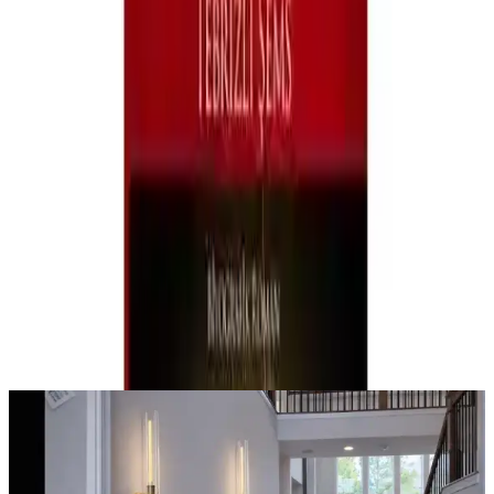
gelişim yolculuğunuzda, ister ruhani bir arayışta olun, Karatay
Akademi’nin bu eseri, size unutulmaz bir okuma deneyimi sağlar.
Paylaş:
f
𝕏
Yorumlar:
Yorum
0
Beğen
Ayın popüler yazıları