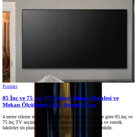
Popüler
85 İnç ve 75 İnç TV Seçimi: İzleme Mesafesi ve
Mekan Ölçülerine Göre Doğru Karar
4 metre izleme mesafesi ve 228 cm duvar genişliğine göre 85 inç ve
75 inç TV seçiminde mekana uyum, izleme konforu ve estetik
faktörler ön plandadır. Doğru ölçüm ve montaj önemlidir.