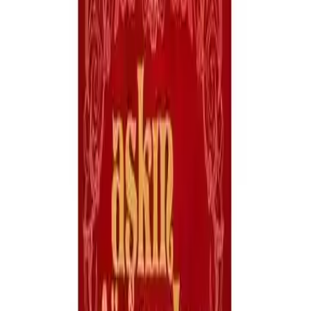
anlatır. Hikayenin merkezinde, Şems ve Mevlana’nın ruhani bağları
yer alır. Olaylar, Şems’in yaşamındaki anlamlı ve yoğun duygusal
anlar etrafında şekillenir. Sinan Yağmur’un anlatımıyla, bu duygular
öylesine etkileyici ve içten yansıtılır ki, okuyucu adeta Şems’in ve
Mevlana’nın iç dünyasına tanıklık eder.
Eser, tasvir edilen olaylar ve karakterlerin iç dünyasıyla, aşk ve
sevginin yüceliğine vurgu yapar. Özellikle, Şems’in son nefesini
verirken dile getirdiği sözler ve Mevlana’nın içten duyguları, kitabın
en vurucu noktalarından biridir. Bu anlar, tasavvufun derin anlamını
ve aşkın insan yaşamındaki önemini güçlü şekilde yansıtır.
Eserin Güçlü Yanları
Yazarın kullanmış olduğu dil ve betimlemeler, kitabın etkileyiciliğini
artırır. Hikayenin akıcılığı ve anlatımın sadeliği, okuyucunun metne
bağlanmasını sağlar. Ayrıca, tasavvufun karmaşık kavramlarını sade
ve anlaşılır biçimde aktarabilmesi, kitabın geniş kitlelere ulaşmasını
kolaylaştırır.
**Aşkın Gözyaşları**, özellikle içten ve samimi bir anlatımla, aşkı
ve sevgiyi derinlemesine işler. Bu yönüyle, okuyucunun kalbinde
özel bir yer edinir. Kitapta, Mevlana ve Şems’in ruhani bağı, her
hikayede kendini belli eder ve okuyucuyu farklı bir dünyaya
götürür.