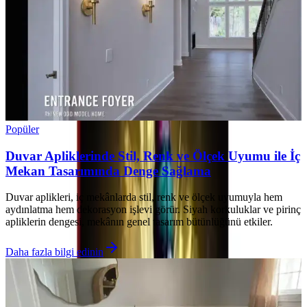
Popüler
Duvar Apliklerinde Stil, Renk ve Ölçek Uyumu ile İç
Mekan Tasarımında Denge Sağlama
Duvar aplikleri, iç mekânlarda stil, renk ve ölçek uyumuyla hem
aydınlatma hem dekorasyon işlevi görür. Siyah korkuluklar ve pirinç
apliklerin dengesi, mekânın genel tasarım bütünlüğünü etkiler.
Daha fazla bilgi edinin