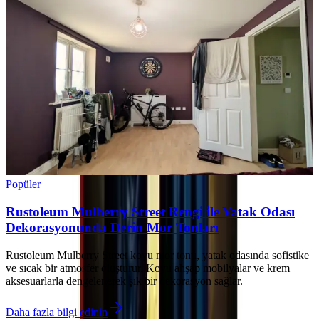
Popüler
Rustoleum Mulberry Street Rengi ile Yatak Odası
Dekorasyonunda Derin Mor Tonları
Rustoleum Mulberry Street koyu mor tonu, yatak odasında sofistike
ve sıcak bir atmosfer oluşturur. Koyu ahşap mobilyalar ve krem
aksesuarlarla dengelenerek şık bir dekorasyon sağlar.
Daha fazla bilgi edinin