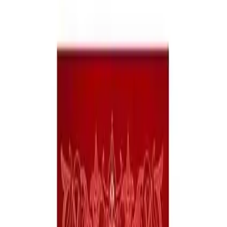
özel bir deneyim sunar.
Trendler, ipuçları, rehberler ve yeni fikirlerle dolu
içerikler burada sizi bekliyor.
Karatay Akademi Aşkın Gözyaşları (Ciltsiz) - Sinan Yağmur:
Derinlikli ve Duygusal Bir Edebiyat Deneyimi
Tanıtım ve Temel Özellikler
Karatay Akademi tarafından yayımlanan **Aşkın Gözyaşları
(Ciltsiz)**, Türk edebiyatının önemli isimlerinden Sinan Yağmur’un
kaleminden çıkan ve tasavvufun derinliklerine yolculuk eden bir
eserdir. Bu kitap, sadece bir roman olmaktan öte, okuyucunun
ruhunu sarmalayan, içsel bir keşif yolculuğu sunar.
Yazarın özgün ve akıcı dili, okuyucuyu hemen içine çekerken, eser
özellikle tasavvuf ve aşk temalarını ustaca işler. Basım dili Türkçe
olan kitap, 20 adetten az stokuyla sınırlı sayıda erişilebilir
konumdadır. Ayrıca, boyut açısından standart boyutta tasarlanmış
olup, taşınabilirliği ve kullanım kolaylığı ile dikkat çeker.
Kitabın Teması ve İçeriği
**Aşkın Gözyaşları**, derin bir aşk hikayesini ve manevi arayışları