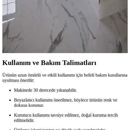
alan yaratmanın yolları ele alınıyor.
Banyo Paspası Seçiminde Siyah ve Beyaz Renklerin
Avantajları ve Dezavantajları
Banyo paspası seçimi, renklerin estetik ve fonksiyonel avantajlarıyla
temizlik ve güvenlik faktörlerini içerir. Siyah ve beyaz paspasların
avantajları, dezavantajları ve kullanım alışkanlıkları detaylıca
incelenir.
Kullanım ve Bakım Talimatları
Ürünün uzun ömürlü ve etkili kullanımı için belirli bakım kurallarına
uyulması önerilir:
Makinede 30 derecede yıkanabilir.
Beyazlatıcı kullanımı önerilmez, böylece ürünün renk ve
dokusu korunur.
Kurutucu kullanımı tavsiye edilmez, doğal kuruma tercih
edilmelidir.