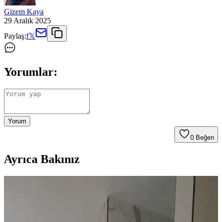
Gizem Kaya
29 Aralık 2025
Paylaş:
f
𝕏
Yorumlar:
Yorum
0
Beğen
Ayrıca Bakınız
Habitat'tan İkinci El Mobilya Alımı ve Ev
Dekorasyonunda Stil Oluşturma Yöntemleri
Habitat mağazalarından ikinci el mobilya alımı, ekonomik ve özgün