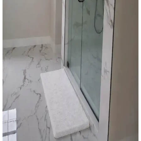
temizlik yöntemleri önerilmektedir. Reçine uygulamasından
kaçınılmalıdır.
Düşük Tavanlı Mutfaklarda Avize Seçimi ve
Aydınlatma Yerleşim Rehberi
Düşük tavanlı mutfaklarda avize seçimi ve yerleşimi, ışık rengi,
montaj, temizlik ve şarap saklama önerileriyle işlevsel ve estetik
aydınlatma çözümleri sunar.
Sarı Mutfaklarda Beyaz ve Siyah Dolap Seçiminin
Avantajları ve Dezavantajları
Sarı mutfaklarda dolap rengi seçimi, mekanın aydınlığı, temizlik
kolaylığı ve estetik görünümü etkiler. Beyaz dolaplar ferah ve
kullanışlı, siyah dolaplar ise şık ancak temizlik gerektirir. Duvar
renkleri ve aydınlatma da önemlidir.
Yatak Odası Dekorasyonunda Renk, Mobilya ve
Aksesuarlarla Denge Sağlama Yöntemleri
Yatak odası dekorasyonunda doğru renk seçimi, mobilya düzeni,
aksesuar kullanımı ve temizlikle hem estetik hem fonksiyonel bir