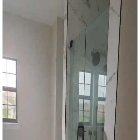
dekorasyon için fırsatlar sunar. Doğru seçim, temizlik ve stil
oluşturma evin atmosferini belirler.
Yapay Çiçeklere Koku Katmanın Yöntemleri ve
Malzeme Koruma İpuçları
Yapay çiçeklere koku katarken malzeme zararını önlemek ve
kokunun yoğunluğunu dengelemek için pamuk topları, vazoya
uygulama ve difüzör gibi yöntemler önerilir. Alerji riski ve temizlik
de önemlidir.
Mutfak Dekorasyonunda Ahşap ve Beyaz Renklerin
Karşılaştırmalı Analizi ve Seçim Kriterleri
Mutfak dekorasyonunda ahşap ve beyaz renklerin özellikleri,
avantajları ve dezavantajları detaylı şekilde inceleniyor. Aydınlatma,
temizlik ve estetik faktörler ışığında doğru renk seçimi ele alınıyor.
Bismuth Kristalini Tozdan Koruyarak Estetik ve
Fonksiyonel Sergileme Yöntemleri
Bismuth kristallerinin tozlanmasını önlemek ve estetik görünümünü
korumak için cam cloche kullanımı, uygun stand seçimi ve düzenli