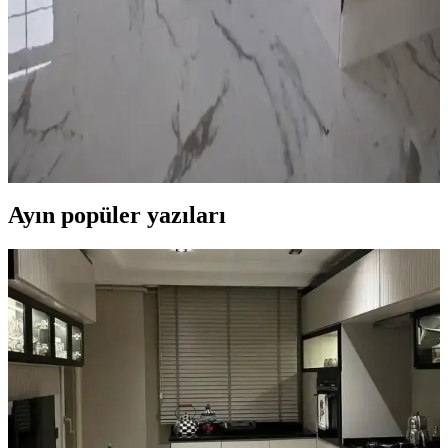
alan yaratmanın yolları ele alınıyor.
Banyo Paspası Seçiminde Siyah ve Beyaz Renklerin
Avantajları ve Dezavantajları
Banyo paspası seçimi, renklerin estetik ve fonksiyonel avantajlarıyla
temizlik ve güvenlik faktörlerini içerir. Siyah ve beyaz paspasların
avantajları, dezavantajları ve kullanım alışkanlıkları detaylıca
incelenir.
Ayın popüler yazıları