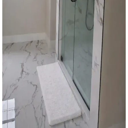
temizlik yöntemleri önerilmektedir. Reçine uygulamasından
kaçınılmalıdır.
Düşük Tavanlı Mutfaklarda Avize Seçimi ve
Aydınlatma Yerleşim Rehberi
Düşük tavanlı mutfaklarda avize seçimi ve yerleşimi, ışık rengi,
montaj, temizlik ve şarap saklama önerileriyle işlevsel ve estetik
aydınlatma çözümleri sunar.
Sarı Mutfaklarda Beyaz ve Siyah Dolap Seçiminin
Avantajları ve Dezavantajları
Sarı mutfaklarda dolap rengi seçimi, mekanın aydınlığı, temizlik
kolaylığı ve estetik görünümü etkiler. Beyaz dolaplar ferah ve
kullanışlı, siyah dolaplar ise şık ancak temizlik gerektirir. Duvar
renkleri ve aydınlatma da önemlidir.
Yatak Odası Dekorasyonunda Renk, Mobilya ve
Aksesuarlarla Denge Sağlama Yöntemleri
Yatak odası dekorasyonunda doğru renk seçimi, mobilya düzeni,
aksesuar kullanımı ve temizlikle hem estetik hem fonksiyonel bir