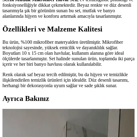
fonksiyonelliğiyle dikkat çekmektedir. Beyaz renkte ve düz desenli
tasarımıyla şık bir görünüm sunan bu set, mutfak ve banyo
alanlarında hijyen ve konforu artırmak amacıyla tasarlanmıştır.
Özellikleri ve Malzeme Kalitesi
Bu ürün, %100 mikrofiber materyalden üretilmiştir. Mikrofiber
teknolojisi sayesinde, yüksek emicilik ve dayanıklılık sağlar.
Boyutları 10 x 15 cm olan havlular, kullanım alanına göre ideal
ölçülerde tasarlanmıştır. Set halinde sunulan ürün, toplamda iki parça
içerir ve her biri banyo havlusu olarak kullanılabilir.
Renk olarak saf beyaz tercih edilmiştir, bu da hijyen ve temizlikle
ilişkilendirilen temizlik ürünleri için idealdir. Düz desenli tasarımı,
herhangi bir dekorasyonla uyum sağlar ve sade şıklık sunar.
Ayrıca Bakınız
Habitat'tan İkinci El Mobilya Alımı ve Ev
Dekorasyonunda Stil Oluşturma Yöntemleri
Habitat mağazalarından ikinci el mobilya alımı, ekonomik ve özgün