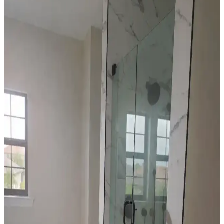
dekorasyon için fırsatlar sunar. Doğru seçim, temizlik ve stil
oluşturma evin atmosferini belirler.
Yapay Çiçeklere Koku Katmanın Yöntemleri ve
Malzeme Koruma İpuçları
Yapay çiçeklere koku katarken malzeme zararını önlemek ve
kokunun yoğunluğunu dengelemek için pamuk topları, vazoya
uygulama ve difüzör gibi yöntemler önerilir. Alerji riski ve temizlik
de önemlidir.
Mutfak Dekorasyonunda Ahşap ve Beyaz Renklerin
Karşılaştırmalı Analizi ve Seçim Kriterleri
Mutfak dekorasyonunda ahşap ve beyaz renklerin özellikleri,
avantajları ve dezavantajları detaylı şekilde inceleniyor. Aydınlatma,
temizlik ve estetik faktörler ışığında doğru renk seçimi ele alınıyor.
Bismuth Kristalini Tozdan Koruyarak Estetik ve
Fonksiyonel Sergileme Yöntemleri
Bismuth kristallerinin tozlanmasını önlemek ve estetik görünümünü
korumak için cam cloche kullanımı, uygun stand seçimi ve düzenli