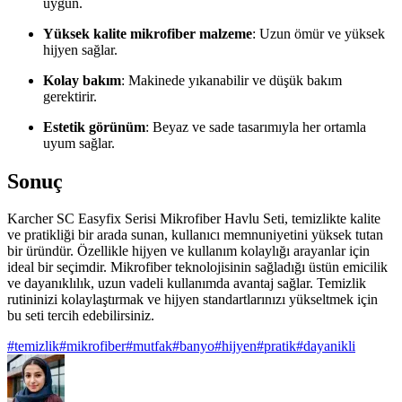
uygun.
Yüksek kalite mikrofiber malzeme
: Uzun ömür ve yüksek
hijyen sağlar.
Kolay bakım
: Makinede yıkanabilir ve düşük bakım
gerektirir.
Estetik görünüm
: Beyaz ve sade tasarımıyla her ortamla
uyum sağlar.
Sonuç
Karcher SC Easyfix Serisi Mikrofiber Havlu Seti, temizlikte kalite
ve pratikliği bir arada sunan, kullanıcı memnuniyetini yüksek tutan
bir üründür. Özellikle hijyen ve kullanım kolaylığı arayanlar için
ideal bir seçimdir. Mikrofiber teknolojisinin sağladığı üstün emicilik
ve dayanıklılık, uzun vadeli kullanımda avantaj sağlar. Temizlik
rutininizi kolaylaştırmak ve hijyen standartlarınızı yükseltmek için
bu seti tercih edebilirsiniz.
#
temizlik
#
mikrofiber
#
mutfak
#
banyo
#
hijyen
#
pratik
#
dayanikli