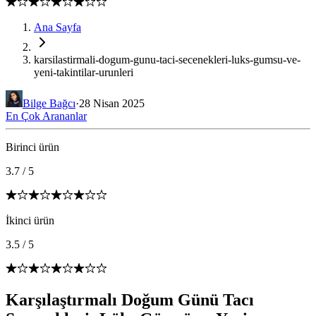
Ana Sayfa
karsilastirmali-dogum-gunu-taci-secenekleri-luks-gumsu-ve-
yeni-takintilar-urunleri
Bilge Bağcı
·
28 Nisan 2025
En Çok Arananlar
Birinci ürün
3.7
/
5
İkinci ürün
3.5
/
5
Karşılaştırmalı Doğum Günü Tacı