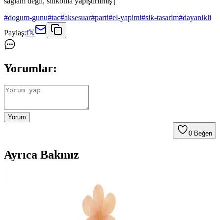
sağlam değil, silikonla yapıştırılmış |
#
dogum-gunu
#
tac
#
aksesuar
#
parti
#
el-yapimi
#
sik-tasarim
#
dayanikli
Paylaş:
f
𝕏
Yorumlar:
Yorum
0
Beğen
Ayrıca Bakınız
Masal Şekerleme ile Dekorasyonun Büyülü Dünyası
ve Yaratıcı Fikirler
Masal şekerleme, renkli ve tatlı temalarla dekorasyonda özgün