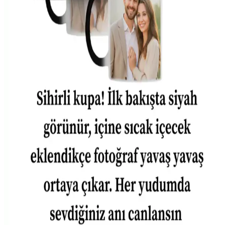
Merch&ice Doğum Günü Temalı Baskılı Porselen
Kupa Şıklık ve Dayanıklılık Bir Arada
Yüksek kaliteli porselen ve 360 derece baskı teknolojisiyle
tasarlanan bu kupa, dayanıklılığı ve şıklığıyla öne çıkar, doğum
günü ve özel günler için ideal hediye seçeneği sunar.
Harry Potter Temalı Kişiye Özel Doğum Günü
Baskılı Porselen Kupa Bardak
Harry Potter temalı, kişiselleştirilebilir porselen kupa, dayanıklı ve
şık tasarımıyla doğum günü için ideal hediye seçeneği sunar. Ürün
yüksek kaliteli ve uzun ömürlüdür.
Genel Markalar Kişiye Özel Baskılı Bardak:
Porselen Doğum Günü Temalı Şık Hediye
Genel Markalar Kişiye Özel Baskılı Bardak, 300 ml porselen, beyaz
yüzeyde doğum günü temasını sade ve zarif biçimde yansıtır.
Bulaşık makinesinde yıkanabilir; baskı kalitesi canlı, renkler kalıcı.
Bazı kullanıcılar hizalama sapmaları bildirdi.
Isıya Duyarlı Kişiye Özel Sihirli Fotoğraflı Kupa -