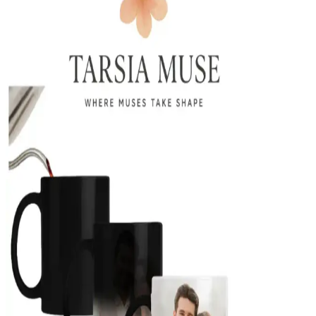
detaylar yaratmanızı sağlar. Farklı konseptler ve sunumlar ile
mekanlarınızı masalsı hale getirin.
Patla<dı> Gitti U Harfli Balon Kutusu ve Seti
Doğum Günü ve Organizasyonlar İçin
Patla<dı> Gitti'nin şeffaf ve beyaz U harfli balon seti, kolay montaj
ve yüksek kalite ile doğum günü ve etkinliklerinizde fark yaratır.
Erkek Arkadaşına Doğum Günü İçin Dekorasyon
ve Mobilya Hediye Seçenekleri
Erkek arkadaşınızın tarzına uygun, kullanışlı ve şık dekorasyon ile
mobilya hediye seçenekleriyle onun doğum gününü özel kılın.
Anneye Özel Tasarımlı 325 ml Porselen Kupa
Bardak Günlük Kullanım İçin
Bu beyaz porselen kupa, 325 ml hacmiyle anne sevgisini yansıtan
özel tasarımı ve makinede yıkanabilir özelliğiyle günlük kullanım ve
hediye için ideal. Dayanıklı ve şık yapısıyla sevgi ifadesini
kolaylaştırır.