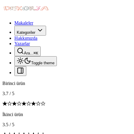
Makaleler
Kategoriler
Hakkımızda
Yazarlar
Ara...
⌘
K
Toggle theme
Birinci ürün
3.7
/
5
İkinci ürün
3.5
/
5