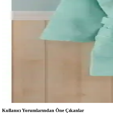
Arvilla Home ve Özdilek Point Happy Bornoz Setleri 
İki popüler bornoz seti Arvilla Home ve Özdilek Point Happy'yi karşılaş
Ephemeris ve Mira Home Kapüşonlu Peştemal Bornoz
İşte Ephemeris ve Mira Home kapüşonlu bornozların özellikleri, kullan
Soley %100 Pamuklu Kimono Bornoz: Yüksek Emicil
Soley markasının %100 pamuklu kimono bornozu, yüksek emiciliği ve şı
Madame Coco Roesia Şalyaka Kadın Bornoz: Yüksek
Madame Coco'nun Roesia Şalyaka kadın bornozu, %100 pamuk, hızlı kur
Varol Bambu Çocuk Bornozları Karşılaştırması: Malz
Bu makalede, Varol Bambu Nakışlı ve Biyeli Kapşonlu çocuk bornozlarını
seçeneği belirleyin.
Kullanıcı Yorumlarından Öne Çıkanlar