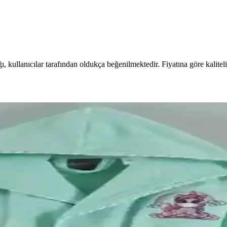
ı, kullanıcılar tarafından oldukça beğenilmektedir. Fiyatına göre kaliteli
ması ve Özellikleri
llanıcı deneyimleri ve karşılaştırmaları detaylı şekilde incelenerek, d
Karşılaştırması ve Seçim Rehberi
n özellikleri, kullanıcı yorumları ve avantajlarını analiz ederek en u
risi Pike Otel Bornozu Karşılaştırması
laylığı ve kullanıcı yorumlarıyla detaylı karşılaştırma.