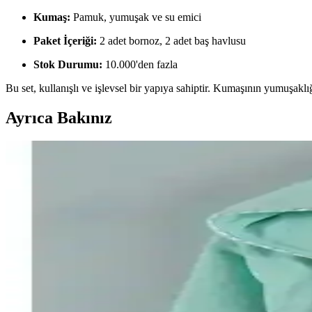
Kumaş:
Pamuk, yumuşak ve su emici
Paket İçeriği:
2 adet bornoz, 2 adet baş havlusu
Stok Durumu:
10.000'den fazla
Bu set, kullanışlı ve işlevsel bir yapıya sahiptir. Kumaşının yumuşaklığ
Ayrıca Bakınız
Varol Dama ve Varol Nemesis Serisi Bornoz Karşılaştır
Bu makalede, Varol Dama ve Nemesis serisi bornozların özellikleri, ku
Güvenal Akdeniz ve Özdilek Wedding Bornoz Setleri 
Bu karşılaştırma, Güvenal Akdeniz ve Özdilek Wedding bornoz setlerini
Varol Biyeli Şal Yaka Bambu Bornoz ve Varol Orfe Se
İki yüksek kaliteli bornoz arasındaki farklar, kumaş yapısı, kullanım ko