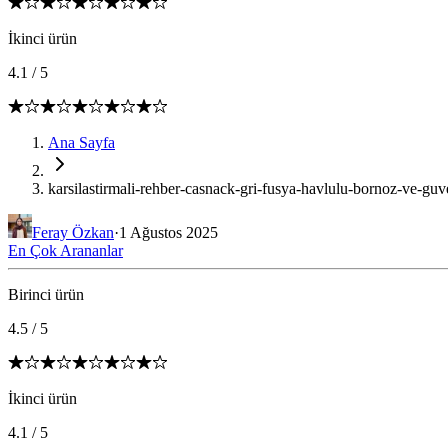
İkinci ürün
4.1
/
5
Ana Sayfa
karsilastirmali-rehber-casnack-gri-fusya-havlulu-bornoz-ve-guv
Feray Özkan
·
1 Ağustos 2025
En Çok Arananlar
Birinci ürün
4.5
/
5
İkinci ürün
4.1
/
5