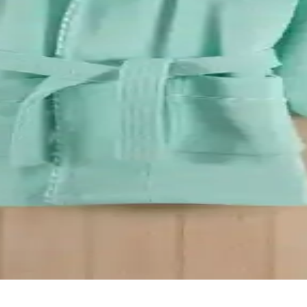
Karşılaştırması: Hangi Ürün Sizin İçin Uygun
tırıyoruz. Konfor, kalite ve fiyat açısından detaylı analizle sizin için 
 Karşılaştırması
ıcı yorumları ve karşılaştırması. Hangi ürün ihtiyaçlarınıza daha uygu
ik ve Konfor Sunan Doğal Tasarım
k tasarımıyla duş sonrası veya sabah rutininizde rahatlık sağlar, uzun 
 Kalite ve Konfor Sunan Hafif Pamuklu Tasarım
uma ve estetik ekru rengiyle günlük kullanımda konfor sağlar, dayanı
eme, Tasarım ve Performans Analizi
n malzeme, tasarım ve performans özellikleri detaylı şekilde inceleniyor