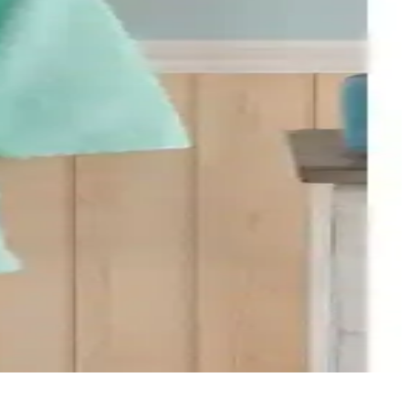
en uygun seçeneği belirleyin.
n? Detaylar burada.
ömürlü ve sağlıklıdır.
klı ve şık tasarımıyla öne çıkar.
. Kullanıcı geri bildirimleri ve karşılaştırma kriterleriyle en iyi