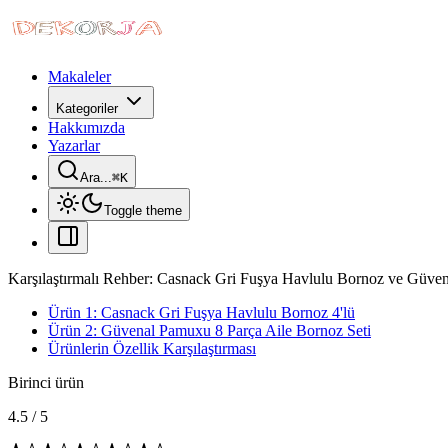
Makaleler
Kategoriler
Hakkımızda
Yazarlar
Ara...
⌘
K
Toggle theme
Karşılaştırmalı Rehber: Casnack Gri Fuşya Havlulu Bornoz ve Güven
Ürün 1: Casnack Gri Fuşya Havlulu Bornoz 4'lü
Ürün 2: Güvenal Pamuxu 8 Parça Aile Bornoz Seti
Ürünlerin Özellik Karşılaştırması
Birinci ürün
4.5
/
5