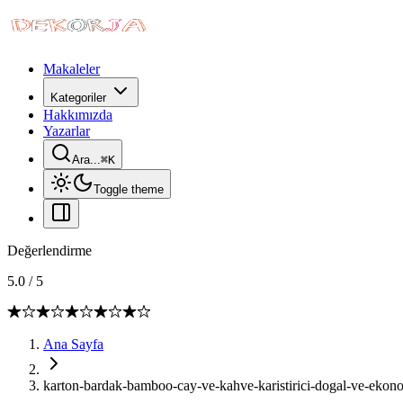
Makaleler
Kategoriler
Hakkımızda
Yazarlar
Ara...
⌘
K
Toggle theme
Değerlendirme
5.0
/
5
Ana Sayfa
karton-bardak-bamboo-cay-ve-kahve-karistirici-dogal-ve-ekon