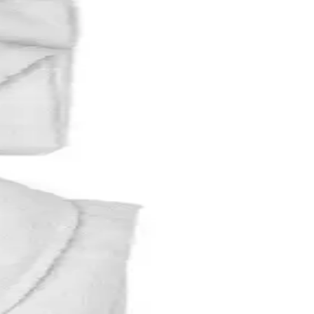
yanlar için ideal seçenekler sunar.
. Kullanıcı geri bildirimleri ve karşılaştırma kriterleriyle en iyi
in avantajlarını ve kullanıcı memnuniyetini detaylandırıyoruz.
laştırılıyor.
ı ve rahat bir uyku deneyimi sunar.