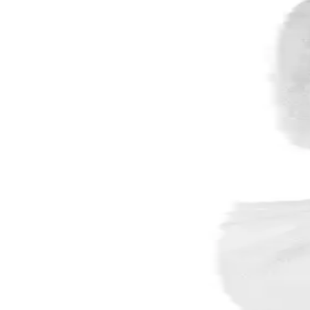
İki yüksek kaliteli bornoz arasındaki farklar, kumaş yapısı, kullanım ko
Bambu Ekmek Kutuları: Doğal ve Şık Mutfağınız İçi
Bambu ekmek kutuları, doğal malzeme, şık tasarım ve pratik kullanım ile
Varol Bambu Çocuk Bornozları Karşılaştırması: Malz
Bu makalede, Varol Bambu Nakışlı ve Biyeli Kapşonlu çocuk bornozlarını
seçeneği belirleyin.
Varol Bambu Nakışlı Çocuk Bornozları Karşılaştırmas
İki farklı bambu nakışlı çocuk bornozunu karşılaştırıyoruz. Kumaş kali
Varol Biyeli Bambu Bornoz Karşılaştırması: Kapşonlu
Bu makalede, Varol Biyeli kapşonlu ve şal yaka bambu bornozların özelli
Midilife Bamboo Hygiene ve Comfort Yatak: Sağlıklı 
Yüksek kaliteli malzemeleri ve teknolojik özellikleriyle öne çıkan M