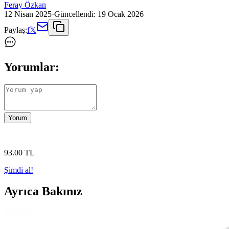
Feray Özkan
12 Nisan 2025
·
Güncellendi:
19 Ocak 2026
Paylaş:
f
𝕏
Yorumlar:
Yorum
93
.00
TL
Şimdi al!
Ayrıca Bakınız
Varol Biyeli Şal Yaka Bambu Bornoz ve Varol Orfe Se