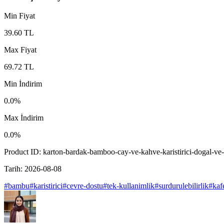
Min Fiyat
39.60
TL
Max Fiyat
69.72
TL
Min İndirim
0.0
%
Max İndirim
0.0
%
Product ID:
karton-bardak-bamboo-cay-ve-kahve-karistirici-dogal-ve
Tarih:
2026-08-08
#
bambu
#
karistirici
#
cevre-dostu
#
tek-kullanimlik
#
surdurulebilirlik
#
kaf