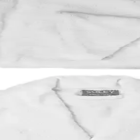
laylığı ve kullanıcı yorumlarıyla detaylı karşılaştırma.
n Pratik Saklama Çözümleri
 mutfaklarınızı güzelleştirir. Sağlıklı ve estetik saklama çözümleri ara
eme, Tasarım ve Performans Analizi
n malzeme, tasarım ve performans özellikleri detaylı şekilde inceleniyor
ı: Kumaş Kalitesi ve Kullanım Özellikleri
tesi, emicilik, yumuşaklık ve kullanım deneyimi gibi kriterlerle ürünler
 ve Şal Yaka Modelleri Analizi
kleri, kullanıcı yorumları ve performans kriterleri detaylı şekilde karşı
ve Konforlu Uyku İçin Yenilikçi Tasarım
idilife Bamboo Hygiene ve Comfort yatak, ergonomik tasarımıyla sağlıkl