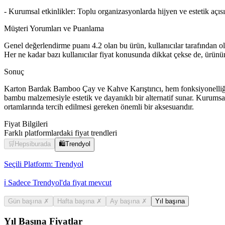
- Kurumsal etkinlikler: Toplu organizasyonlarda hijyen ve estetik açısın
Müşteri Yorumları ve Puanlama
Genel değerlendirme puanı 4.2 olan bu ürün, kullanıcılar tarafından o
Her ne kadar bazı kullanıcılar fiyat konusunda dikkat çekse de, ürünün
Sonuç
Karton Bardak Bamboo Çay ve Kahve Karıştırıcı, hem fonksiyonelliği h
bambu malzemesiyle estetik ve dayanıklı bir alternatif sunar. Kurumsal 
ortamlarında tercih edilmesi gereken önemli bir aksesuarıdır.
Fiyat Bilgileri
Farklı platformlardaki fiyat trendleri
🛒
Hepsiburada
🛍️
Trendyol
Seçili Platform:
Trendyol
ℹ️ Sadece Trendyol'da fiyat mevcut
Gün başına
✗
Hafta başına
✗
Ay başına
✗
Yıl başına
Yıl Başına Fiyatlar