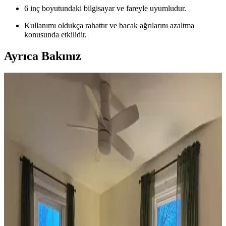
6 inç boyutundaki bilgisayar ve fareyle uyumludur.
Kullanımı oldukça rahattır ve bacak ağrılarını azaltma
konusunda etkilidir.
Ayrıca Bakınız
Koltuk ve Aksesuar Sandalyelerde Renk Uyumu ve
Dekorasyonda Görsel Denge Sağlama Yöntemleri
Koltuk ve aksesuar sandalyelerde renk uyumsuzluğu görsel rekabete
yol açabilir. Halı, perde, yastık ve mobilya yerleşimi ile renkler
dengelenerek mekanın estetik bütünlüğü sağlanır.
Ev Dekorasyonunda Denge ve Fonksiyonellik: Renk
Uyumu, Mobilya Yerleşimi ve Estetik İncelemesi
Reddit tartışması üzerinden ev dekorasyonunda renk uyumu,
mobilya yerleşimi ve aksesuar dengesi gibi unsurların yaşam
alanlarının estetik ve fonksiyonelliğini nasıl etkilediği inceleniyor.
Veranda Dekorasyonunda Bitki Seçimi, Aydınlatma