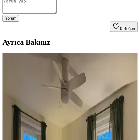
Yorum
0
Beğen
Ayrıca Bakınız
Koltuk ve Aksesuar Sandalyelerde Renk Uyumu ve
Dekorasyonda Görsel Denge Sağlama Yöntemleri
Koltuk ve aksesuar sandalyelerde renk uyumsuzluğu görsel rekabete
yol açabilir. Halı, perde, yastık ve mobilya yerleşimi ile renkler
dengelenerek mekanın estetik bütünlüğü sağlanır.
Ev Dekorasyonunda Denge ve Fonksiyonellik: Renk
Uyumu, Mobilya Yerleşimi ve Estetik İncelemesi
Reddit tartışması üzerinden ev dekorasyonunda renk uyumu,
mobilya yerleşimi ve aksesuar dengesi gibi unsurların yaşam
alanlarının estetik ve fonksiyonelliğini nasıl etkilediği inceleniyor.