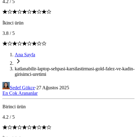
4.2
/
5
İkinci ürün
3.8
/
5
Ana Sayfa
katlanabilir-laptop-sehpasi-karsilastirmasi-gold-falez-ve-kadin-
girisimci-uretimi
Sedef Gökçe
·
27 Ağustos 2025
En Çok Arananlar
Birinci ürün
4.2
/
5