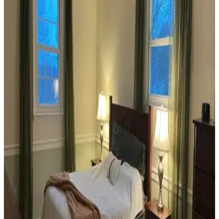
Veranda Dekorasyonunda Bitki Seçimi, Aydınlatma
ve Mobilya Düzenlemeleriyle Estetik İyileştirme
Yöntemleri
Veranda dekorasyonunda bitkiler, halılar, aydınlatma ve mobilyaların
uyumlu kullanımı mekânı daha davetkâr ve fonksiyonel kılar. Doğru
seçimler verandanın atmosferini ve dış görünümünü güçlendirir.
Habitat'tan İkinci El Mobilya Alımı ve Ev
Dekorasyonunda Stil Oluşturma Yöntemleri
Habitat mağazalarından ikinci el mobilya alımı, ekonomik ve özgün
dekorasyon için fırsatlar sunar. Doğru seçim, temizlik ve stil
oluşturma evin atmosferini belirler.
Teal Renkli Sandalyenin Halı ve Dolapla
Uyumunda Renk Tonları ve Aksesuarların Rolü
Teal renkli sandalyenin halı ve dolapla uyumu, doğru renk tonları ve
aksesuar seçimiyle sağlanır. Halıdaki mavi-yeşil alt tonlar ve sıcak
ahşap dolap, teal rengini öne çıkarır, aksesuarlar ise denge oluşturur.