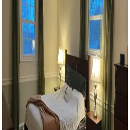
ve Mobilya Düzenlemeleriyle Estetik İyileştirme
Yöntemleri
Veranda dekorasyonunda bitkiler, halılar, aydınlatma ve mobilyaların
uyumlu kullanımı mekânı daha davetkâr ve fonksiyonel kılar. Doğru
seçimler verandanın atmosferini ve dış görünümünü güçlendirir.
Habitat'tan İkinci El Mobilya Alımı ve Ev
Dekorasyonunda Stil Oluşturma Yöntemleri
Habitat mağazalarından ikinci el mobilya alımı, ekonomik ve özgün
dekorasyon için fırsatlar sunar. Doğru seçim, temizlik ve stil
oluşturma evin atmosferini belirler.
Teal Renkli Sandalyenin Halı ve Dolapla
Uyumunda Renk Tonları ve Aksesuarların Rolü
Teal renkli sandalyenin halı ve dolapla uyumu, doğru renk tonları ve
aksesuar seçimiyle sağlanır. Halıdaki mavi-yeşil alt tonlar ve sıcak
ahşap dolap, teal rengini öne çıkarır, aksesuarlar ise denge oluşturur.
Yan Sehpa Boyama Renk Seçenekleri ve
Dekorasyon Uyumu İçin Rehber