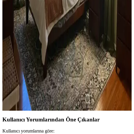
Yan sehpa boyamada renk seçimi, mobilya ve dekorasyon uyumu
açısından önemlidir. Koyu tonlar, sıcak renkler ve doğal ahşap
görünümü seçenekleriyle estetik sonuçlar elde edilir.
Ev Kütüphanesi Yenileme: Renk, Dekorasyon ve
Konforun Dengeli Buluşması
Ev kütüphanesi yenilemesinde renklerin rahatlatıcı etkisi, kişisel
dekoratif öğeler ve konforlu mobilyalar ön plandadır. Tavan boyama
ve raf düzeni mekânın atmosferini zenginleştirir.
Yatak Odası Düzeni ve Dekorasyonunda Doğru
Yerleşim ve Tasarım İpuçları
Yatak odasında doğru mobilya yerleşimi, renk uyumu, aydınlatma
ve kişisel dokunuşlarla mekanın fonksiyonelliği ve estetiği artırılır.
Bu ipuçlarıyla odanız daha dengeli ve sıcak bir hale gelir.
Kullanıcı Yorumlarından Öne Çıkanlar
Kullanıcı yorumlarına göre: