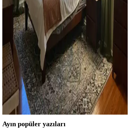
Yan Sehpa Boyama Renk Seçenekleri ve
Dekorasyon Uyumu İçin Rehber
Yan sehpa boyamada renk seçimi, mobilya ve dekorasyon uyumu
açısından önemlidir. Koyu tonlar, sıcak renkler ve doğal ahşap
görünümü seçenekleriyle estetik sonuçlar elde edilir.
Ev Kütüphanesi Yenileme: Renk, Dekorasyon ve
Konforun Dengeli Buluşması
Ev kütüphanesi yenilemesinde renklerin rahatlatıcı etkisi, kişisel
dekoratif öğeler ve konforlu mobilyalar ön plandadır. Tavan boyama
ve raf düzeni mekânın atmosferini zenginleştirir.
Yatak Odası Düzeni ve Dekorasyonunda Doğru
Yerleşim ve Tasarım İpuçları
Yatak odasında doğru mobilya yerleşimi, renk uyumu, aydınlatma
ve kişisel dokunuşlarla mekanın fonksiyonelliği ve estetiği artırılır.
Bu ipuçlarıyla odanız daha dengeli ve sıcak bir hale gelir.
Ayın popüler yazıları