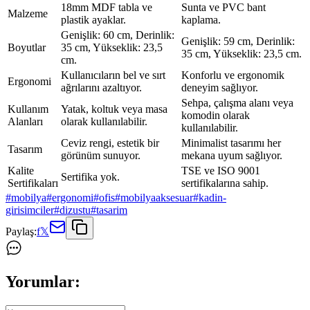
18mm MDF tabla ve
Sunta ve PVC bant
Malzeme
plastik ayaklar.
kaplama.
Genişlik: 60 cm, Derinlik:
Genişlik: 59 cm, Derinlik:
Boyutlar
35 cm, Yükseklik: 23,5
35 cm, Yükseklik: 23,5 cm.
cm.
Kullanıcıların bel ve sırt
Konforlu ve ergonomik
Ergonomi
ağrılarını azaltıyor.
deneyim sağlıyor.
Sehpa, çalışma alanı veya
Kullanım
Yatak, koltuk veya masa
komodin olarak
Alanları
olarak kullanılabilir.
kullanılabilir.
Ceviz rengi, estetik bir
Minimalist tasarımı her
Tasarım
görünüm sunuyor.
mekana uyum sağlıyor.
Kalite
TSE ve ISO 9001
Sertifika yok.
Sertifikaları
sertifikalarına sahip.
#
mobilya
#
ergonomi
#
ofis
#
mobilyaaksesuar
#
kadin-
girisimciler
#
dizustu
#
tasarim
Paylaş:
f
𝕏
Yorumlar: