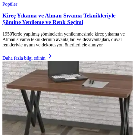
Popüler
Kireç Yıkama ve Alman Sıvama Teknikleriyle
Şömine Yenileme ve Renk Seçimi
1950'lerde yapılmış şöminelerin yenilenmesinde kireç yıkama ve
Alman sıvama tekniklerinin avantajları ve dezavantajları, duvar
renkleriyle uyum ve dekorasyon önerileri ele alınıyor.
Daha fazla bilgi edinin