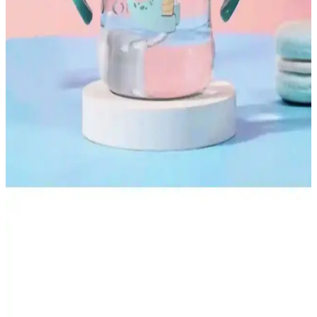
destekleyen, hafif ve dayanıklı tasarımıyla hijyenik kullanım sağlar,
mikrodalga uyumlu ve çeşitli renk seçenekleri sunar.
Mommyslab 0-4 Ay Bebekler İçin Organik Pamuklu
Renkli Gri Tulum Kundak Detaylı İnceleme
Mommyslab'in 0-4 ay bebekler için tasarladığı organik pamuklu
tulum kundak, pratik kullanım ve doğal malzeme ile öne çıkıyor.
Detaylı tasarımı ve hijyen özellikleriyle ebeveynlerin ilgisini çekiyor.
Babynest Yatak: Ortopedik ve Çift Taraflı Bebek
Uyku Çözümü
Babynest yatak, ortopedik yapısı ve çift taraflı kullanımıyla
bebeklerin sağlıklı ve konforlu uyku ortamı sağlar, hijyenik ve uzun
ömürlü kullanım sunar.
Salsepetial 250 ml Figürlü Pipetli Suluk: Güvenli ve
Şık Bebek İçme Çözümü
Salsepetial'in 250 ml figürlü pipetli suluk, dayanıklı malzeme ve
ergonomik tasarımıyla bebeklerin güvenle içmesini sağlar. Sevimli
görünümü ve pratik kullanımıyla ebeveynlerin favorisi olur.