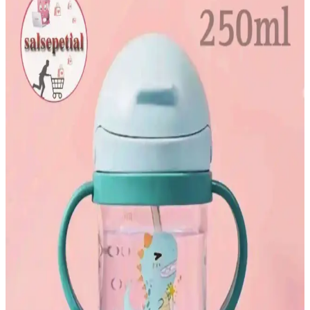
bornozlarının malzeme, tasarım ve performans özellikleri detaylı
şekilde inceleniyor. Kullanıcı geri bildirimleri ve karşılaştırma
kriterleriyle en iyi seçeneği belirleyin.
Sevi Bebek Kundakları ile Güvenli ve Konforlu
Uyku Alanları Yaratmanın Yolları
Sevi bebek kundakları, güvenli ve konforlu uyku ortamları
oluşturmak için ideal. Doğal malzemeleri ve şık tasarımlarıyla
bebeklerin huzurlu uykusuna katkı sağlar.
Bebedor Sportif Pipetli Bardak 330 ml güvenli ve
pratik çocuk içme kabı
Bebedor Sportif Pipetli Bardak, 330 ml kapasitesiyle çocukların
bağımsız içme becerilerini destekleyen, BPA içermeyen, kolay
temizlenebilir ve sızdırmaz özellikleriyle güvenli bir içme
çözümüdür.
Bebedor Sportif Pipetli Bardak 330 ml Çocuklar
İçin Güvenli ve Dayanıklı Tasarım
Bebedor Sportif Pipetli Bardak, çocukların içme alışkanlıklarını