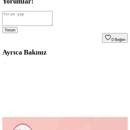
Yorumlar:
Yorum
0
Beğen
Ayrıca Bakınız
Ella Bonna ve Slipstop Finny Kaydırmaz Deniz
Ayakkabıları Karşılaştırması
Bu karşılaştırmada, Ella Bonna ve Slipstop Finny deniz
ayakkabılarının malzeme, kaydırmazlık ve tasarım özellikleri detaylı
incelenerek ebeveynlerin en iyi tercihi yapmasına yardımcı oluyor.
Varol Bambu Çocuk Bornozları Karşılaştırması:
Malzeme, Tasarım ve Performans Analizi
Bu makalede, Varol Bambu Nakışlı ve Biyeli Kapşonlu çocuk