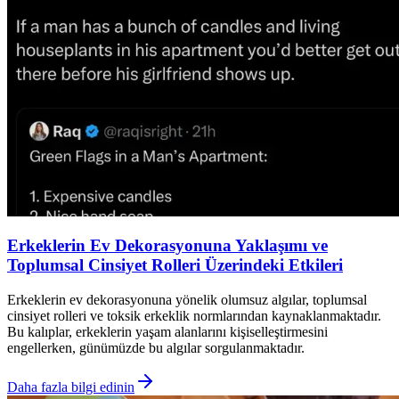
Erkeklerin Ev Dekorasyonuna Yaklaşımı ve
Toplumsal Cinsiyet Rolleri Üzerindeki Etkileri
Erkeklerin ev dekorasyonuna yönelik olumsuz algılar, toplumsal
cinsiyet rolleri ve toksik erkeklik normlarından kaynaklanmaktadır.
Bu kalıplar, erkeklerin yaşam alanlarını kişiselleştirmesini
engellerken, günümüzde bu algılar sorgulanmaktadır.
Daha fazla bilgi edinin