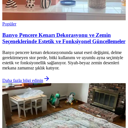
Popüler
Banyo Pencere Kenarı Dekorasyonu ve Zemin
Seçeneklerinde Estetik ve Fonksiyonel Güncellemeler
Banyo pencere kenarı dekorasyonunda sanat eseri değişimi, delme
gerektirmeyen stor perde, bitki kullanımı ve uyumlu ayna seçimiyle
estetik ve fonksiyonellik sağlanıyor. Siyah-beyaz zemin desenleri
mekana zamansız şıklık katıyor.
Daha fazla bilgi edinin