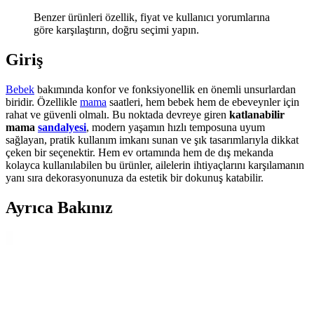
Benzer ürünleri özellik, fiyat ve kullanıcı yorumlarına
göre karşılaştırın, doğru seçimi yapın.
Giriş
Bebek
bakımında konfor ve fonksiyonellik en önemli unsurlardan
biridir. Özellikle
mama
saatleri, hem bebek hem de ebeveynler için
rahat ve güvenli olmalı. Bu noktada devreye giren
katlanabilir
mama
sandalyesi
, modern yaşamın hızlı temposuna uyum
sağlayan, pratik kullanım imkanı sunan ve şık tasarımlarıyla dikkat
çeken bir seçenektir. Hem ev ortamında hem de dış mekanda
kolayca kullanılabilen bu ürünler, ailelerin ihtiyaçlarını karşılamanın
yanı sıra dekorasyonunuza da estetik bir dokunuş katabilir.
Ayrıca Bakınız
Ella Bonna ve Slipstop Finny Kaydırmaz Deniz
Ayakkabıları Karşılaştırması
Bu karşılaştırmada, Ella Bonna ve Slipstop Finny deniz
ayakkabılarının malzeme, kaydırmazlık ve tasarım özellikleri detaylı