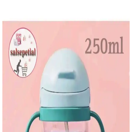
incelenerek ebeveynlerin en iyi tercihi yapmasına yardımcı oluyor.
Varol Bambu Çocuk Bornozları Karşılaştırması:
Malzeme, Tasarım ve Performans Analizi
Bu makalede, Varol Bambu Nakışlı ve Biyeli Kapşonlu çocuk
bornozlarının malzeme, tasarım ve performans özellikleri detaylı
şekilde inceleniyor. Kullanıcı geri bildirimleri ve karşılaştırma
kriterleriyle en iyi seçeneği belirleyin.
Sevi Bebek Kundakları ile Güvenli ve Konforlu
Uyku Alanları Yaratmanın Yolları
Sevi bebek kundakları, güvenli ve konforlu uyku ortamları
oluşturmak için ideal. Doğal malzemeleri ve şık tasarımlarıyla
bebeklerin huzurlu uykusuna katkı sağlar.
Bebedor Sportif Pipetli Bardak 330 ml güvenli ve
pratik çocuk içme kabı
Bebedor Sportif Pipetli Bardak, 330 ml kapasitesiyle çocukların
bağımsız içme becerilerini destekleyen, BPA içermeyen, kolay
temizlenebilir ve sızdırmaz özellikleriyle güvenli bir içme