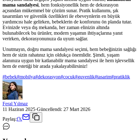
mama sandalyesi
, hem fonksiyonellik hem de dekorasyon
açısından mükemmel bir çözüm sunar. Pratik kullanımı, şık
tasarımları ve güvenlik özellikleri ile ebeveynlerin en büyük
yardımcısı hale gelirken, bebeklerin de konforunu ön planda tutar.
Evinizde veya dış mekanda, her zaman elinizin altında
bulunabilecek bu ürünler, modern yaşamın ihtiyaçlarına yanıt
verirken, dekorasyonunuza da uyum sağlar.
Unutmayın, doğru mama sandalyesi seçimi, hem bebeğinizin sağlığı
hem de sizin rahatınız için oldukça önemlidir. Şimdi, yaşam
alanınıza uygun bir katlanabilir mama sandalyesi ile hem işlevsellik
hem de estetiği bir arada yakalayabilirsiniz!
#
bebek
#
mobilya
#
dekorasyon
#
cocuk
#
guvenlik
#
tasarim
#
pratiklik
Feral Yılmaz
11 Haziran 2025
·
Güncellendi:
27 Mart 2026
Paylaş:
f
𝕏