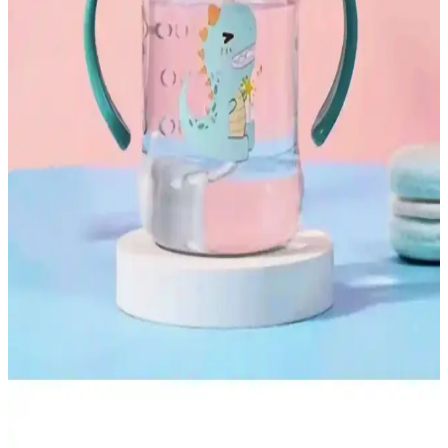
çözümüdür.
Bebedor Sportif Pipetli Bardak 330 ml Çocuklar
İçin Güvenli ve Dayanıklı Tasarım
Bebedor Sportif Pipetli Bardak, çocukların içme alışkanlıklarını
destekleyen, hafif ve dayanıklı tasarımıyla hijyenik kullanım sağlar,
mikrodalga uyumlu ve çeşitli renk seçenekleri sunar.
Mommyslab 0-4 Ay Bebekler İçin Organik Pamuklu
Renkli Gri Tulum Kundak Detaylı İnceleme
Mommyslab'in 0-4 ay bebekler için tasarladığı organik pamuklu
tulum kundak, pratik kullanım ve doğal malzeme ile öne çıkıyor.
Detaylı tasarımı ve hijyen özellikleriyle ebeveynlerin ilgisini çekiyor.
Babynest Yatak: Ortopedik ve Çift Taraflı Bebek
Uyku Çözümü
Babynest yatak, ortopedik yapısı ve çift taraflı kullanımıyla
bebeklerin sağlıklı ve konforlu uyku ortamı sağlar, hijyenik ve uzun
ömürlü kullanım sunar.
Salsepetial 250 ml Figürlü Pipetli Suluk: Güvenli ve