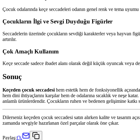
Çocuk odalarında keçe seccadeleri odanın genel renk ve tema uyumu gö
Çocukların İlgi ve Sevgi Duyduğu Figürler
Seccadelerin üzerinde çocukların sevdiği karakterler veya hayvan figürl
artırılır.
Çok Amaçlı Kullanım
Keçe seccade sadece ibadet alanı olarak değil küçük oyuncak veya dekor
Sonuç
Keçeden çocuk seccadesi
hem estetik hem de fonksiyonellik açısından
hem dini ihtiyaçlarını karşılar hem de odalarına sıcaklık ve neşe katar
anlamlı ürünlerdendir. Çocukların ruhen ve bedenen gelişimine katkı 
Dilerseniz keçeden çocuk seccadesi satın alırken kalite ve tasarım açı
zamanda sevgiyle hazırlanan özel parçalar olarak öne çıkar.
Paylaş:
f
𝕏