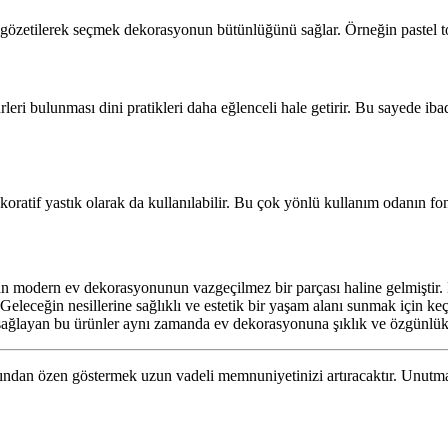
zetilerek seçmek dekorasyonun bütünlüğünü sağlar. Örneğin pastel tonla
eri bulunması dini pratikleri daha eğlenceli hale getirir. Bu sayede iba
atif yastık olarak da kullanılabilir. Bu çok yönlü kullanım odanın fonks
 modern ev dekorasyonunun vazgeçilmez bir parçası haline gelmiştir. Do
. Geleceğin nesillerine sağlıklı ve estetik bir yaşam alanı sunmak için k
sağlayan bu ürünler aynı zamanda ev dekorasyonuna şıklık ve özgünlük g
sından özen göstermek uzun vadeli memnuniyetinizi artıracaktır. Unutmayı