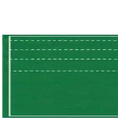
Derya Ceyiz 3'lü Keçe Tava Koruyucu Seti ile Mutfa
Derya Ceyiz'in 3'lü keçe tava koruyucu seti, mutfak eşyalarınızı çizilm
Akseren Halı Altı Koruyucu Keçe: Dayanıklı ve Es
Akseren halı altı keçe, dayanıklı yapısı, ısı ve ses yalıtımı özellikleri
Mini Tasarım Atölyem 12'li Kırmızı Keçe Yılbaşı Ağ
12'li kırmızı keçe yılbaşı süsleri, dayanıklı ve estetik tasarımıyla yı
Akseren Halı Altı Koruyucu Keçe Karşılaştırması: 10
İki farklı Akseren halı altı koruyucu keçe modelinin özellikleri, kullan
Bonvos Keçe Yılbaşı Süsleri: Dayanıklı ve Estetik De
Bonvos keçe yılbaşı süsleri, dayanıklı ve estetik tasarımıyla evinizde
2025'te Camelyaf Fiber Elyaf Keçe ile Hafiflik ve Day
2025'in en dayanıklı ve hafif Camelyaf Fiber Elyaf Keçe'sini keşfedi