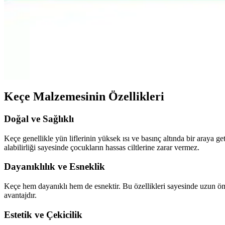
Can 115 mm Polisaj Keçe ve Yılz Mavi Cila Takımı O
Can 115 mm polisaj keçe ve yılz mavi cila takımı, otomotiv ve endüstri
Yapboz Halısı Karşılaştırması: Articolo ve KS Games F
Bu makalede, Articolo Yapboz Halısı ve KS Games Floor Puzzle Halısı'nı
Keçe Malzemesinin Özellikleri
Doğal ve Sağlıklı
Keçe genellikle yün liflerinin yüksek ısı ve basınç altında bir araya 
alabilirliği sayesinde çocukların hassas ciltlerine zarar vermez.
Dayanıklılık ve Esneklik
Keçe hem dayanıklı hem de esnektir. Bu özellikleri sayesinde uzun ö
avantajdır.
Estetik ve Çekicilik