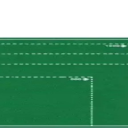
kta Çizilmeleri Önleyin ve Uzun Ömür Sağlayın
elere karşı korur, hijyen sağlar ve estetik bir görünüm sunar. Dayanıklı 
tetik Zemin Koruma Çözümü
yle ev ve cami ortamlarında zemini korur, estetik ve pratik kullanım sunar.
acı Süsü ile Dekorasyonunuzu Canlandırın
lbaşı dekorasyonunuza renk ve neşe katıyor, kolay kullanım ve çok yönlü 
0cm ve 200cm Modellerinin Özellikleri ve Kullanım Ala
ıcı yorumları ve kullanım alanları detaylı karşılaştırmasıyla, doğru seçi
korasyon Seçeneği
 yılbaşı ruhunu yansıtan ideal dekorasyon ürünleridir. Kolay asım ve çok
anıklılıkta Devrim
n. Üretiminizi kolaylaştırmak için hemen inceleyin!