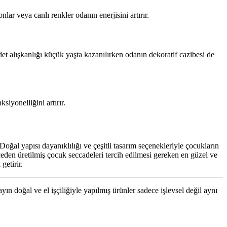
r veya canlı renkler odanın enerjisini artırır.
det alışkanlığı küçük yaşta kazanılırken odanın dekoratif cazibesi de
iyonelliğini artırır.
ğal yapısı dayanıklılığı ve çeşitli tasarım seçenekleriyle çocukların
eçeden üretilmiş çocuk seccadeleri tercih edilmesi gereken en güzel ve
etirir.
n doğal ve el işçiliğiyle yapılmış ürünler sadece işlevsel değil aynı