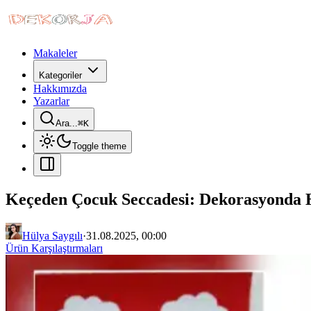
Makaleler
Kategoriler
Hakkımızda
Yazarlar
Ara...
⌘
K
Toggle theme
Keçeden Çocuk Seccadesi: Dekorasyonda H
Hülya Saygılı
·
31.08.2025, 00:00
Ürün Karşılaştırmaları