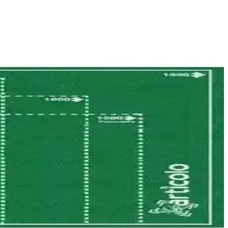
yapısı ve kolay temizlenebilir özelliğiyle mutfağınıza değer katar.
kullanım avantajları sunuyor.
nları
mi yapmanız için rehberlik sağlıyoruz.
 yönlü kullanım avantajı sunar.