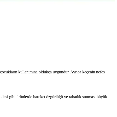
 kullanım imkanı sunan çok yönlü bir settir.
ılarak, en uygun puzzle halısını seçmenize yardımcı olunur.
yla çocukların kullanımına oldukça uygundur. Ayrıca keçenin nefes
desi gibi ürünlerde hareket özgürlüğü ve rahatlık sunması büyük