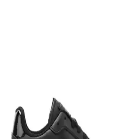
Vans MN Ward erkek ve kadınlar için tasarlanmış siyah sneaker,
şıklık ve rahatlığı bir arada sunar, çeşitli ortamlarda kullanılabilir,
dayanıklı ve yüksek kullanıcı memnuniyeti sağlar.
Puma Carina Street Beyaz Kadın Sneaker Günlük
Şıklık ve Konfor Sunan Modern Tasarım
Puma Carina Street Beyaz Kadın Sneaker, modern tasarımı, konforu
ve sürdürülebilir malzemeleriyle günlük kullanım için ideal, şık ve
rahat bir seçenektir.
Kinetix Keya II W 1FX Siyah Kadın Günlük
Sneaker Özellikleri ve Kullanıcı Yorumları
Kinetix Keya II W 1FX Siyah kadın sneaker, hafif yapısı, nefes
alabilir dokuma malzemesi ve şık tasarımıyla günlük kullanım için
ideal. Ancak numara uyumsuzluğu kullanıcı memnuniyetini
etkiliyor.
Kadın Günlük Şık ve Konforlu Sneaker: Modern
Tasarım ve Hafiflik Özelliğiyle Öne Çıkar
Günlük kullanım için tasarlanmış, hafif, şık ve rahat kadın sneaker