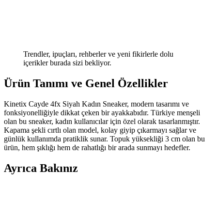
Trendler, ipuçları, rehberler ve yeni fikirlerle dolu
içerikler burada sizi bekliyor.
Ürün Tanımı ve Genel Özellikler
Kinetix Cayde 4fx Siyah Kadın Sneaker, modern tasarımı ve
fonksiyonelliğiyle dikkat çeken bir ayakkabıdır. Türkiye menşeli
olan bu sneaker, kadın kullanıcılar için özel olarak tasarlanmıştır.
Kapama şekli cırtlı olan model, kolay giyip çıkarmayı sağlar ve
günlük kullanımda pratiklik sunar. Topuk yüksekliği 3 cm olan bu
ürün, hem şıklığı hem de rahatlığı bir arada sunmayı hedefler.
Ayrıca Bakınız
Vans MN Ward Erkek Siyah Sneaker Günlük
Kullanım ve Şıklık İçin Uygun Tasarım