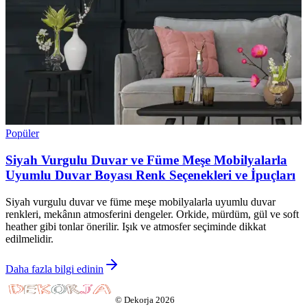
Popüler
Siyah Vurgulu Duvar ve Füme Meşe Mobilyalarla
Uyumlu Duvar Boyası Renk Seçenekleri ve İpuçları
Siyah vurgulu duvar ve füme meşe mobilyalarla uyumlu duvar
renkleri, mekânın atmosferini dengeler. Orkide, mürdüm, gül ve soft
heather gibi tonlar önerilir. Işık ve atmosfer seçiminde dikkat
edilmelidir.
Daha fazla bilgi edinin
©
Dekorja
2026