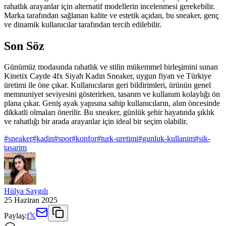
rahatlık arayanlar için alternatif modellerin incelenmesi gerekebilir.
Marka tarafından sağlanan kalite ve estetik açıdan, bu sneaker, genç
ve dinamik kullanıcılar tarafından tercih edilebilir.
Son Söz
Günümüz modasında rahatlık ve stilin mükemmel birleşimini sunan
Kinetix Cayde 4fx Siyah Kadın Sneaker, uygun fiyatı ve Türkiye
üretimi ile öne çıkar. Kullanıcıların geri bildirimleri, ürünün genel
memnuniyet seviyesini gösterirken, tasarım ve kullanım kolaylığı ön
plana çıkar. Geniş ayak yapısına sahip kullanıcıların, alım öncesinde
dikkatli olmaları önerilir. Bu sneaker, günlük şehir hayatında şıklık
ve rahatlığı bir arada arayanlar için ideal bir seçim olabilir.
#
sneaker
#
kadin
#
spor
#
konfor
#
turk-uretimi
#
gunluk-kullanim
#
sik-
tasarim
Hülya Saygılı
25 Haziran 2025
Paylaş:
f
𝕏