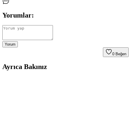
Yorumlar:
Yorum
0
Beğen
Ayrıca Bakınız
Vans MN Ward Erkek Siyah Sneaker Günlük
Kullanım ve Şıklık İçin Uygun Tasarım
Vans MN Ward erkek ve kadınlar için tasarlanmış siyah sneaker,
şıklık ve rahatlığı bir arada sunar, çeşitli ortamlarda kullanılabilir,
dayanıklı ve yüksek kullanıcı memnuniyeti sağlar.
Puma Carina Street Beyaz Kadın Sneaker Günlük