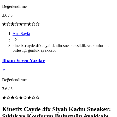
Değerlendirme
3.6
/
5
Ana Sayfa
kinetix-cayde-4fx-siyah-kadin-sneaker-siklik-ve-konforun-
birlestigi-gunluk-ayakkabi
İlham Veren Yazılar
Değerlendirme
3.6
/
5
Kinetix Cayde 4fx Siyah Kadın Sneaker:
Şıklık ve Konforun Buluştuğu Ayakkabı