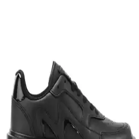
Şıklık ve Konfor Sunan Modern Tasarım
Puma Carina Street Beyaz Kadın Sneaker, modern tasarımı, konforu
ve sürdürülebilir malzemeleriyle günlük kullanım için ideal, şık ve
rahat bir seçenektir.
Kinetix Keya II W 1FX Siyah Kadın Günlük
Sneaker Özellikleri ve Kullanıcı Yorumları
Kinetix Keya II W 1FX Siyah kadın sneaker, hafif yapısı, nefes
alabilir dokuma malzemesi ve şık tasarımıyla günlük kullanım için
ideal. Ancak numara uyumsuzluğu kullanıcı memnuniyetini
etkiliyor.
Kadın Günlük Şık ve Konforlu Sneaker: Modern
Tasarım ve Hafiflik Özelliğiyle Öne Çıkar
Günlük kullanım için tasarlanmış, hafif, şık ve rahat kadın sneaker
modeli, modern tasarımıyla aktif yaşam tarzına uygun, dayanıklı ve
kolay bakım avantajlarıyla öne çıkıyor.
Jump 28054 Siyah Beyaz Kadın Sneaker Modern
Tasarım ve Günlük Konfor İçin Uygun