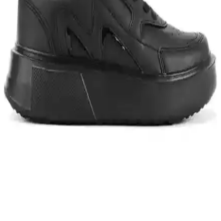
modeli, modern tasarımıyla aktif yaşam tarzına uygun, dayanıklı ve
kolay bakım avantajlarıyla öne çıkıyor.
Jump 28054 Siyah Beyaz Kadın Sneaker Modern
Tasarım ve Günlük Konfor İçin Uygun
Jump 28054 Siyah Beyaz kadın sneaker, modern tasarımı ve yüksek
konforuyla günlük aktivitelerinizde şıklık ve rahatlık sağlar,
dayanıklı malzemeleriyle uzun ömürlüdür.
Puma Smash 3.0 Buck ve V2 Buck Modelleri
Karşılaştırması: Tasarım, Konfor ve Dayanıklılık
Analizi
İki popüler Puma sneaker modeli olan Smash 3.0 Buck ve V2
Buck'un tasarım, konfor ve dayanıklılık özelliklerini
karşılaştırıyoruz. Hangi model sizin için daha uygun? Detaylar
burada.
Skechers Summits At - Artists Bluff Kadın Mor
Outdoor Ayakkabı İnceleme ve Özellikleri
Skechers Summits At - Artists Bluff, şık mor renkli, hafif ve