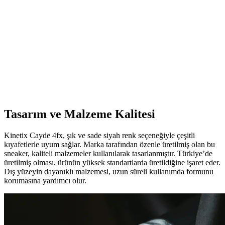
konforlu kadın outdoor ayakkabısıdır. Nefes alabilir tasarımı ve
hafıza köpük teknolojisiyle gün boyu rahatlık sağlar.
Slazenger ZENIA I Kadın Sneaker: Şıklık ve
Konforu Bir Arada Sunan Modern Tasarım
Slazenger ZENIA I kadın sneaker, hafifliği ve şık tasarımıyla günlük
kullanımda maksimum konfor sağlar, dayanıklı malzemeleri ile
sezon trendlerine uyum gösterir.
Tasarım ve Malzeme Kalitesi
Kinetix Cayde 4fx, şık ve sade siyah renk seçeneğiyle çeşitli
kıyafetlerle uyum sağlar. Marka tarafından özenle üretilmiş olan bu
sneaker, kaliteli malzemeler kullanılarak tasarlanmıştır. Türkiye’de
üretilmiş olması, ürünün yüksek standartlarda üretildiğine işaret eder.
Dış yüzeyin dayanıklı malzemesi, uzun süreli kullanımda formunu
korumasına yardımcı olur.