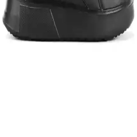
Jump 28054 Siyah Beyaz kadın sneaker, modern tasarımı ve yüksek
konforuyla günlük aktivitelerinizde şıklık ve rahatlık sağlar,
dayanıklı malzemeleriyle uzun ömürlüdür.
Puma Smash 3.0 Buck ve V2 Buck Modelleri
Karşılaştırması: Tasarım, Konfor ve Dayanıklılık
Analizi
İki popüler Puma sneaker modeli olan Smash 3.0 Buck ve V2
Buck'un tasarım, konfor ve dayanıklılık özelliklerini
karşılaştırıyoruz. Hangi model sizin için daha uygun? Detaylar
burada.
Skechers Summits At - Artists Bluff Kadın Mor
Outdoor Ayakkabı İnceleme ve Özellikleri
Skechers Summits At - Artists Bluff, şık mor renkli, hafif ve
konforlu kadın outdoor ayakkabısıdır. Nefes alabilir tasarımı ve
hafıza köpük teknolojisiyle gün boyu rahatlık sağlar.
Slazenger ZENIA I Kadın Sneaker: Şıklık ve
Konforu Bir Arada Sunan Modern Tasarım