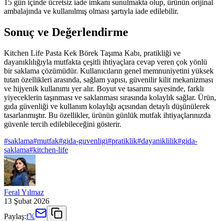
15 gün içinde ücretsiz iade imkanı sunulmakta olup, ürünün orijinal
ambalajında ve kullanılmış olması şartıyla iade edilebilir.
Sonuç ve Değerlendirme
Kitchen Life Pasta Kek Börek Taşıma Kabı, pratikliği ve
dayanıklılığıyla mutfakta çeşitli ihtiyaçlara cevap veren çok yönlü
bir saklama çözümüdür. Kullanıcıların genel memnuniyetini yüksek
tutan özellikleri arasında, sağlam yapısı, güvenilir kilit mekanizması
ve hijyenik kullanımı yer alır. Boyut ve tasarımı sayesinde, farklı
yiyeceklerin taşınması ve saklanması sırasında kolaylık sağlar. Ürün,
gıda güvenliği ve kullanım kolaylığı açısından detaylı düşünülerek
tasarlanmıştır. Bu özellikler, ürünün günlük mutfak ihtiyaçlarınızda
güvenle tercih edilebileceğini gösterir.
#
saklama
#
mutfak
#
gida-guvenligi
#
pratiklik
#
dayaniklilik
#
gida-
saklama
#
kitchen-life
Feral Yılmaz
13 Şubat 2026
Paylaş:
f
𝕏