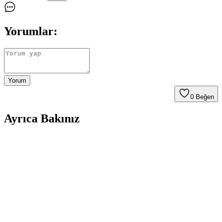
Yorumlar:
Yorum
0
Beğen
Ayrıca Bakınız
Düğünlerde Menü İmzalarının Saklanması ve
Sergilenmesi İçin Yaratıcı Yöntemler
Düğünlerde menülere atılan imzaların estetik ve anlamlı şekilde
saklanması için çerçeveleme, albüm ve renk uyumu gibi yaratıcı
yöntemler sunulmaktadır. Bu yöntemler anıların korunmasını sağlar.
Pandora Yüzük Kutusu ile Dekorasyonda Şıklık ve