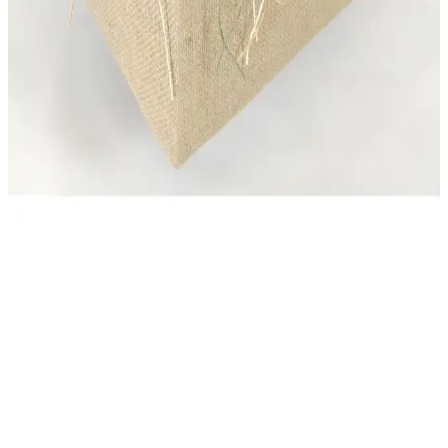
sunar.
Ezupack 6'lı Tiramisu Kupası Seti 300 cc Plastik
Şeffaf Kapaklı Sunum Kabı
Ezupack 6'lı tiramisu kupası seti, 300 cc hacmi, şeffaf kapakları ve
renkli tasarımıyla mutfakta şıklık ve pratiklik sağlar, geniş kullanım
alanlarıyla öne çıkar.
English Home Carlisa Plastik Saklama Kabı 900 Ml
Amber Renkli ve Vakumlu Kapaklı Pratik Çözüm
900 ml hacimli, vakumlu kapaklı ve canlı turuncu renkli English
Home Carlisa saklama kabı, mutfakta pratiklik ve estetik sunar,
tazeliği korur ve kullanım kolaylığı sağlar.
PRENSES Çeyiz Store Hasır Şifreli Takı Sandığı
Güvenli ve Şık Saklama Çözümü
PRENSES Çeyiz Store'un hasır şifreli takı sandığı, dayanıklı
malzemeleri ve şık tasarımıyla güvenli saklama sağlar, 2 yıl garanti
ile uzun ömürlü kullanım sunar.