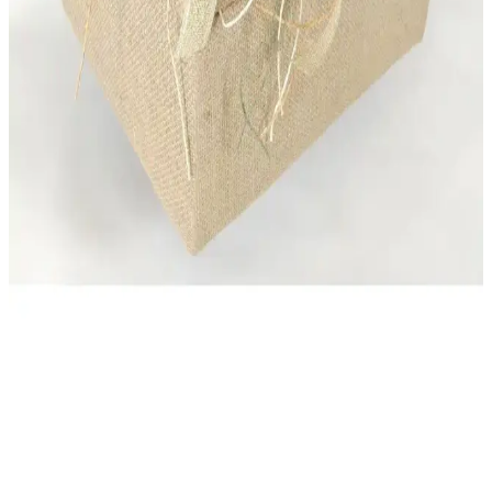
Ece Metal Ekmek Sepeti, dayanıklı metal yapısı ve şık tasarımıyla
mutfaklarda hijyenik ve düzenli saklama sağlar. Geniş hacmiyle
günlük ihtiyaçlara uygun, kolay temizlenebilir ve modern görünüm
sunar.
Ezupack 6'lı Tiramisu Kupası Seti 300 cc Plastik
Şeffaf Kapaklı Sunum Kabı
Ezupack 6'lı tiramisu kupası seti, 300 cc hacmi, şeffaf kapakları ve
renkli tasarımıyla mutfakta şıklık ve pratiklik sağlar, geniş kullanım
alanlarıyla öne çıkar.
English Home Carlisa Plastik Saklama Kabı 900 Ml
Amber Renkli ve Vakumlu Kapaklı Pratik Çözüm
900 ml hacimli, vakumlu kapaklı ve canlı turuncu renkli English
Home Carlisa saklama kabı, mutfakta pratiklik ve estetik sunar,
tazeliği korur ve kullanım kolaylığı sağlar.
PRENSES Çeyiz Store Hasır Şifreli Takı Sandığı
Güvenli ve Şık Saklama Çözümü