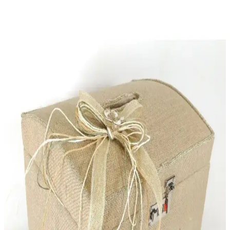
İşlevsellik Bir Arada
Pandora yüzük kutuları, estetik ve fonksiyonelliği bir araya getirerek
ev dekorasyonunuza zarif dokunuşlar katıyor. Dayanıklı
malzemeleri ve çeşitli tasarımlarıyla her tarzda yaşam alanına uyum
sağlar.
Nacarev ve Serstil Baza Hurçları Karşılaştırması:
Hangi Ürün Daha Uygun
Nacarev ve Serstil hurçları, evde düzen ve saklama çözümleri sunar.
Her iki ürünün özellikleri, kullanım alanları ve kullanıcı
yorumlarıyla en uygun seçeneği belirleyin.
Paşabahçe Puding Saklama Kabı ile Şık ve
Fonksiyonel Mutfak Çözümleri
Paşabahçe puding saklama kabı, estetik ve dayanıklı cam yapısı ile
mutfaklarda çok amaçlı kullanım ve şık sunum imkanı sağlar, düzen
ve hijyen sunar.
Ece Metal Ekmek Sepeti: Dayanıklı ve Şık Mutfak
Saklama Çözümü