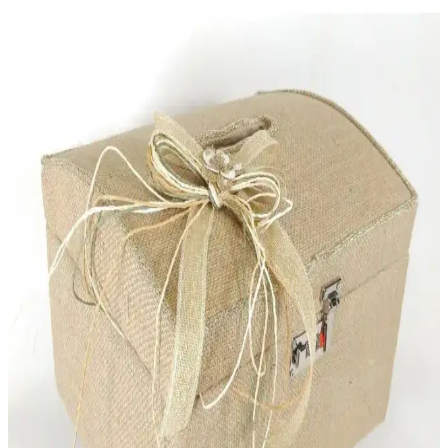
ev dekorasyonunuza zarif dokunuşlar katıyor. Dayanıklı
malzemeleri ve çeşitli tasarımlarıyla her tarzda yaşam alanına uyum
sağlar.
Nacarev ve Serstil Baza Hurçları Karşılaştırması:
Hangi Ürün Daha Uygun
Nacarev ve Serstil hurçları, evde düzen ve saklama çözümleri sunar.
Her iki ürünün özellikleri, kullanım alanları ve kullanıcı
yorumlarıyla en uygun seçeneği belirleyin.
Paşabahçe Puding Saklama Kabı ile Şık ve
Fonksiyonel Mutfak Çözümleri
Paşabahçe puding saklama kabı, estetik ve dayanıklı cam yapısı ile
mutfaklarda çok amaçlı kullanım ve şık sunum imkanı sağlar, düzen
ve hijyen sunar.
Ece Metal Ekmek Sepeti: Dayanıklı ve Şık Mutfak
Saklama Çözümü
Ece Metal Ekmek Sepeti, dayanıklı metal yapısı ve şık tasarımıyla
mutfaklarda hijyenik ve düzenli saklama sağlar. Geniş hacmiyle
günlük ihtiyaçlara uygun, kolay temizlenebilir ve modern görünüm