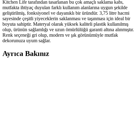
Kitchen Life tarafından tasarlanan bu çok amaçlı saklama kabı,
mutfakta ihtiyaç duyulan farklı kullanım alanlarına uygun şekilde
geliştirilmiş, fonksiyonel ve dayanıklı bir üründür. 3,75 litre hacmi
sayesinde çeşitli yiyeceklerin saklanması ve taşınması için ideal bir
boyuta sahiptir. Materyal olarak yüksek kaliteli plastik kullanılmış
olup, ürünün sağlamlığı ve uzun ömürlülüğü garanti altına alınmıştır.
Renk seçeneği gri olup, modern ve şık görünümüyle mutfak
dekorunuza uyum sağlar.
Ayrıca Bakınız
Düğünlerde Menü İmzalarının Saklanması ve
Sergilenmesi İçin Yaratıcı Yöntemler
Düğünlerde menülere atılan imzaların estetik ve anlamlı şekilde
saklanması için çerçeveleme, albüm ve renk uyumu gibi yaratıcı
yöntemler sunulmaktadır. Bu yöntemler anıların korunmasını sağlar.
Pandora Yüzük Kutusu ile Dekorasyonda Şıklık ve
İşlevsellik Bir Arada
Pandora yüzük kutuları, estetik ve fonksiyonelliği bir araya getirerek