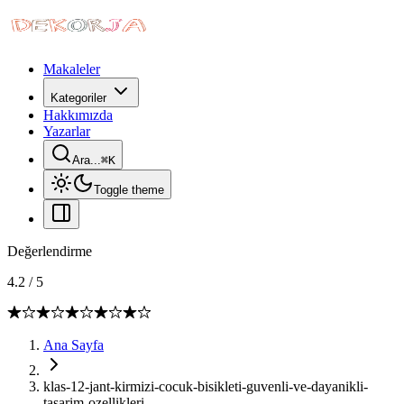
Makaleler
Kategoriler
Hakkımızda
Yazarlar
Ara...
⌘
K
Toggle theme
Değerlendirme
4.2
/
5
Ana Sayfa
klas-12-jant-kirmizi-cocuk-bisikleti-guvenli-ve-dayanikli-
tasarim-ozellikleri