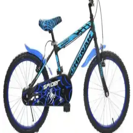
Trendbisiklet Mistral ve Cross Country modelleri, 6-9 yaş arası
çocuklar için tasarlanmış, farklı özellikler ve fiyat seçenekleriyle öne
çıkıyor. Her iki modelin avantajları ve kullanıcı deneyimleri detaylı
inceleniyor.
Tunca Beemer 20 Jant Çocuk Bisikleti 7-10 Yaş
Güvenli ve Dayanıklı Tasarım
Tunca Beemer 20 Jant çocuk bisikleti, 7-10 yaş arası çocuklar için
tasarlanmış, dayanıklı çelik gövdesi ve güvenlik özellikleriyle öne
çıkan bir modeldir. Rahat ve eğlenceli sürüş sağlar.
Flipper 20 inç Jant Pembe Çocuk Bisikleti Güvenlik
ve Eğlenceyi Bir Arada Sunar
Flipper 20 inç jant pembe çocuk bisikleti, güvenlik ve eğlenceyi bir
arada sunan dayanıklı tasarımıyla 5-10 yaş arası çocuklar için ideal,
şık ve kullanışlı özelliklere sahip bir üründür.
Motolinas Siyah Bisiklet Çamurluk Takımı 16-20
Jant için dayanıklı ve şık koruma seti
Motolinas Siyah bisiklet çamurluk takımı, 16-20 inç jantlara uyum