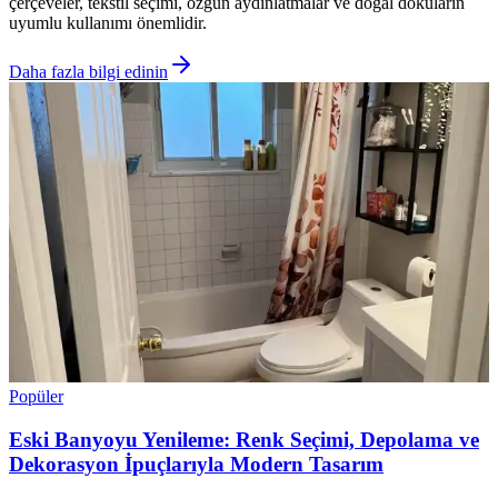
çerçeveler, tekstil seçimi, özgün aydınlatmalar ve doğal dokuların
uyumlu kullanımı önemlidir.
Daha fazla bilgi edinin
Popüler
Eski Banyoyu Yenileme: Renk Seçimi, Depolama ve
Dekorasyon İpuçlarıyla Modern Tasarım