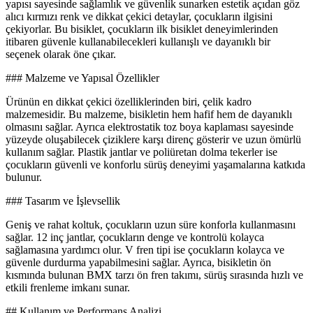
yapısı sayesinde sağlamlık ve güvenlik sunarken estetik açıdan göz
alıcı kırmızı renk ve dikkat çekici detaylar, çocukların ilgisini
çekiyorlar. Bu bisiklet, çocukların ilk bisiklet deneyimlerinden
itibaren güvenle kullanabilecekleri kullanışlı ve dayanıklı bir
seçenek olarak öne çıkar.
### Malzeme ve Yapısal Özellikler
Ürünün en dikkat çekici özelliklerinden biri, çelik kadro
malzemesidir. Bu malzeme, bisikletin hem hafif hem de dayanıklı
olmasını sağlar. Ayrıca elektrostatik toz boya kaplaması sayesinde
yüzeyde oluşabilecek çiziklere karşı direnç gösterir ve uzun ömürlü
kullanım sağlar. Plastik jantlar ve poliüretan dolma tekerler ise
çocukların güvenli ve konforlu sürüş deneyimi yaşamalarına katkıda
bulunur.
### Tasarım ve İşlevsellik
Geniş ve rahat koltuk, çocukların uzun süre konforla kullanmasını
sağlar. 12 inç jantlar, çocukların denge ve kontrolü kolayca
sağlamasına yardımcı olur. V fren tipi ise çocukların kolayca ve
güvenle durdurma yapabilmesini sağlar. Ayrıca, bisikletin ön
kısmında bulunan BMX tarzı ön fren takımı, sürüş sırasında hızlı ve
etkili frenleme imkanı sunar.
## Kullanım ve Performans Analizi