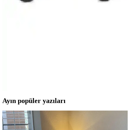
sağlar, dayanıklı malzeme ve şık tasarımıyla sürüş konforunu artırır,
montaj kolaylığı ve estetik avantajlar sunar.
Quato 16 Jant Çocuk Bisikleti: Güvenli ve Şık
Tasarım ile Öğrenme Kolaylığı Sunar
Quato 16 Jant Çocuk Bisikleti, hafif yapısı, güvenlik özellikleri ve
estetik tasarımıyla 5-8 yaş arası çocukların ilk bisiklet deneyimini
kolaylaştırır.
Chenar 20 Jant Çocuk Bisikleti İncelemesi Güvenlik
ve Dayanıklılık Özellikleri
Chenar 20 Jant Bisiklet, sağlam yapısı ve güvenlik özellikleriyle
çocuklar için ideal bir seçenektir. Ancak, kullanıcı yorumları
dayanıklılık ve malzeme kalitesi konusunda dikkat çekiyor.
Ayın popüler yazıları