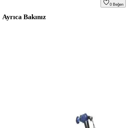
0
Beğen
Ayrıca Bakınız
Salcano Cherry 20 Çocuk Bisikleti: Güvenli,
Dayanıklı ve Estetik Tasarım
Salcano Cherry 20 çocuk bisikleti, dayanıklı yapısı, güvenlik
özellikleri ve estetik tasarımıyla çocuklar için ideal. Ayarlanabilir
sele ve aksesuarlarla uzun süre kullanılabilir.
Mito Badkid 20 Jant Çocuk Bisikleti Güvenli ve
Dayanıklı Tasarımıyla Çocuklar İçin Uygun
Mito Badkid 20 inç çocuk bisikleti, dayanıklı çelik kadro ve hafif
alüminyum jantlarıyla güvenli ve eğlenceli sürüş sağlar, ergonomik
tasarımıyla küçük yaş grubu çocuklara uygunluk gösterir.
Trendbisiklet Mistral ve Cross Country Modellerinin
Detaylı Karşılaştırması