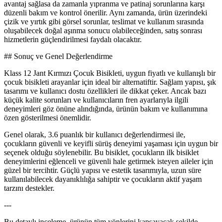
avantaj sağlasa da zamanla yıpranma ve patinaj sorunlarına karşı
düzenli bakım ve kontrol önerilir. Aynı zamanda, ürün üzerindeki
çizik ve yırtık gibi görsel sorunlar, teslimat ve kullanım sırasında
oluşabilecek doğal aşınma sonucu olabileceğinden, satış sonrası
hizmetlerin güçlendirilmesi faydalı olacaktır.
## Sonuç ve Genel Değerlendirme
Klass 12 Jant Kırmızı Çocuk Bisikleti, uygun fiyatlı ve kullanışlı bir
çocuk bisikleti arayanlar için ideal bir alternatiftir. Sağlam yapısı, şık
tasarımı ve kullanıcı dostu özellikleri ile dikkat çeker. Ancak bazı
küçük kalite sorunları ve kullanıcıların fren ayarlarıyla ilgili
deneyimleri göz önüne alındığında, ürünün bakım ve kullanımına
özen gösterilmesi önemlidir.
Genel olarak, 3.6 puanlık bir kullanıcı değerlendirmesi ile,
çocukların güvenli ve keyifli sürüş deneyimi yaşaması için uygun bir
seçenek olduğu söylenebilir. Bu bisiklet, çocukların ilk bisiklet
deneyimlerini eğlenceli ve güvenli hale getirmek isteyen aileler için
güzel bir tercihtir. Güçlü yapısı ve estetik tasarımıyla, uzun süre
kullanılabilecek dayanıklılığa sahiptir ve çocukların aktif yaşam
tarzını destekler.
---
Bu detaylı inceleme, ürünün tüm yönlerini kapsayacak şekilde