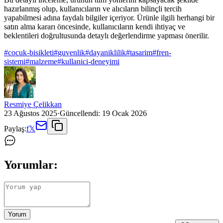
hazırlanmış olup, kullanıcıların ve alıcıların bilinçli tercih
yapabilmesi adına faydalı bilgiler içeriyor. Ürünle ilgili herhangi bir
satın alma kararı öncesinde, kullanıcıların kendi ihtiyaç ve
beklentileri doğrultusunda detaylı değerlendirme yapması önerilir.
#
cocuk-bisikleti
#
guvenlik
#
dayaniklilik
#
tasarim
#
fren-
sistemi
#
malzeme
#
kullanici-deneyimi
Resmiye Çelikkan
23 Ağustos 2025
·
Güncellendi:
19 Ocak 2026
Paylaş:
f
𝕏
Yorumlar:
Yorum