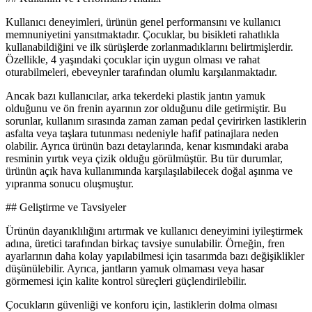
Kullanıcı deneyimleri, ürünün genel performansını ve kullanıcı
memnuniyetini yansıtmaktadır. Çocuklar, bu bisikleti rahatlıkla
kullanabildiğini ve ilk sürüşlerde zorlanmadıklarını belirtmişlerdir.
Özellikle, 4 yaşındaki çocuklar için uygun olması ve rahat
oturabilmeleri, ebeveynler tarafından olumlu karşılanmaktadır.
Ancak bazı kullanıcılar, arka tekerdeki plastik jantın yamuk
olduğunu ve ön frenin ayarının zor olduğunu dile getirmiştir. Bu
sorunlar, kullanım sırasında zaman zaman pedal çevirirken lastiklerin
asfalta veya taşlara tutunması nedeniyle hafif patinajlara neden
olabilir. Ayrıca ürünün bazı detaylarında, kenar kısmındaki araba
resminin yırtık veya çizik olduğu görülmüştür. Bu tür durumlar,
ürünün açık hava kullanımında karşılaşılabilecek doğal aşınma ve
yıpranma sonucu oluşmuştur.
## Geliştirme ve Tavsiyeler
Ürünün dayanıklılığını artırmak ve kullanıcı deneyimini iyileştirmek
adına, üretici tarafından birkaç tavsiye sunulabilir. Örneğin, fren
ayarlarının daha kolay yapılabilmesi için tasarımda bazı değişiklikler
düşünülebilir. Ayrıca, jantların yamuk olmaması veya hasar
görmemesi için kalite kontrol süreçleri güçlendirilebilir.
Çocukların güvenliği ve konforu için, lastiklerin dolma olması